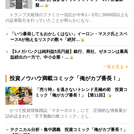
疑…
トランプ大統領のファミリー信託が今年1～3月に3000回以上も
の証券取引を行っていたことが明らかになり…
「いつ暴発してもおかしくはない」イーロン・マスク氏とスペ
ースXが抱えるリスクの数々「絶対…
【3メガバンクは純利益5兆円超】銀行、商社、ゼネコンは最高
益続出の一方で、中小企業・…
一覧を見る
投資ノウハウ満載コミック「俺がカブ番長！」
「売り時」を逃さないトレンド見極め術 投資コ
ミック「俺がカブ番長！」【第11回】
かつて投資情報雑誌「マネーポスト」にて、圧倒的な情報量が
詰め込まれた「天下無敵の株コミック」とし…
テクニカル分析・集中講義 投資コミック「俺がカブ番長！」