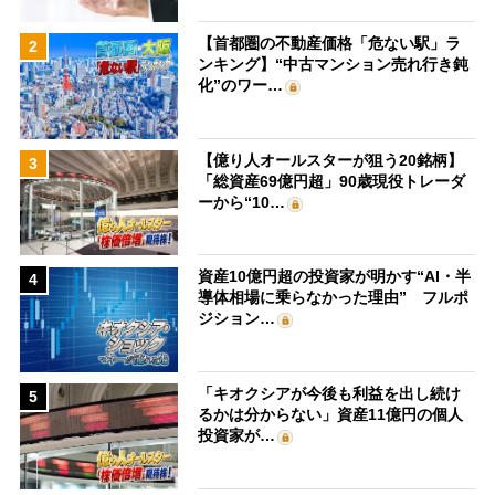
【首都圏の不動産価格「危ない駅」ラ
2
ンキング】“中古マンション売れ行き鈍
化”のワー…
【億り人オールスターが狙う20銘柄】
3
「総資産69億円超」90歳現役トレーダ
ーから“10…
資産10億円超の投資家が明かす“AI・半
4
導体相場に乗らなかった理由” フルポ
ジション…
「キオクシアが今後も利益を出し続け
5
るかは分からない」資産11億円の個人
投資家が…