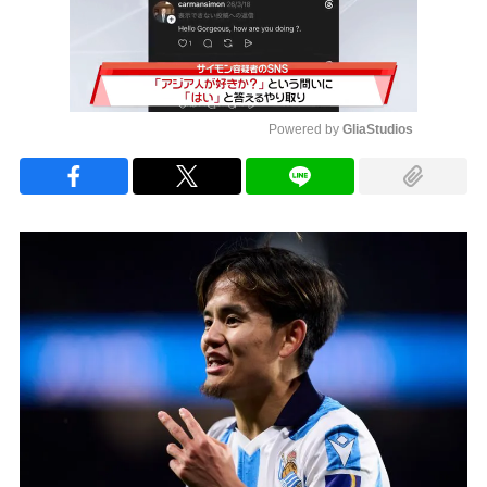
Powered by 
GliaStudios
Mute