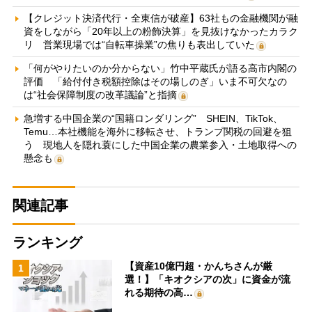
【クレジット決済代行・全東信が破産】63社もの金融機関が融
資をしながら「20年以上の粉飾決算」を見抜けなかったカラク
リ 営業現場では“自転車操業”の焦りも表出していた
「何がやりたいのか分からない」竹中平蔵氏が語る高市内閣の
評価 「給付付き税額控除はその場しのぎ」いま不可欠なの
は“社会保障制度の改革議論”と指摘
急増する中国企業の“国籍ロンダリング” SHEIN、TikTok、
Temu…本社機能を海外に移転させ、トランプ関税の回避を狙
う 現地人を隠れ蓑にした中国企業の農業参入・土地取得への
懸念も
関連記事
ランキング
【資産10億円超・かんちさんが厳
1
選！】「キオクシアの次」に資金が流
れる期待の高…