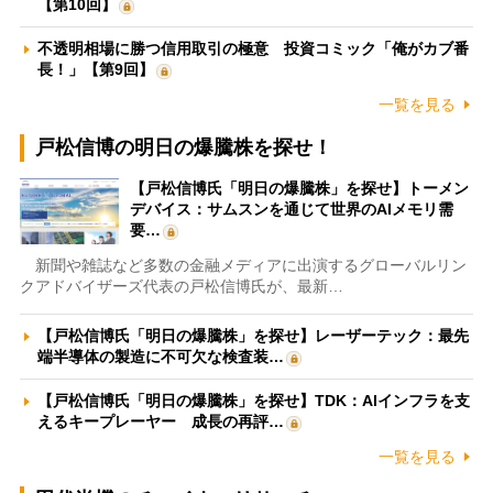
【第10回】
不透明相場に勝つ信用取引の極意 投資コミック「俺がカブ番
長！」【第9回】
一覧を見る
戸松信博の明日の爆騰株を探せ！
【戸松信博氏「明日の爆騰株」を探せ】トーメン
デバイス：サムスンを通じて世界のAIメモリ需
要…
新聞や雑誌など多数の金融メディアに出演するグローバルリン
クアドバイザーズ代表の戸松信博氏が、最新…
【戸松信博氏「明日の爆騰株」を探せ】レーザーテック：最先
端半導体の製造に不可欠な検査装…
【戸松信博氏「明日の爆騰株」を探せ】TDK：AIインフラを支
えるキープレーヤー 成長の再評…
一覧を見る