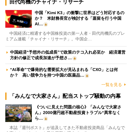
田代尚機のチャイナ・リサーチ
中国「Kimi K3」の衝撃に世界はどう対応するの
か？ 米財務長官が検討する「蒸留を行う中国
AI…
中国経済に精通する中国株投資の第一人者・田代尚機氏のプレ
ミアム連載「チャイナ・リサーチ」。中国企…
中国経済“予想外の低成長”で政策のテコ入れ必至か 経済運営
方針の修正で成長加速が予想さ…
“AI革命”で爆発的な需要拡大が見込まれる「CXO」とは何
か？ 高い競争力を持つ中国の医薬品…
一覧を見る
「みんなで大家さん」配当ストップ騒動の内幕
《ついに見えた問題の核心》「みんなで大家さ
ん」2000億円超不動産投資トラブル“異常なく
ら…
本誌『週刊ポスト』が追及してきた不動産投資商品「みんなで