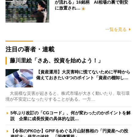
が流れる」16銘柄 AI相場の裏で割安
に放置され…
一覧を見る
注目の著者・連載
藤川里絵「さあ、投資を始めよう！」
【資産運用】大災害時に慌てないために平時から
備えておきたい3つのポイント「資産の棚卸し…
大規模な災害が起きると、株式市場が大きく動いたり、取引環
境が不安定になったりすることがある。一方…
5年ぶり改訂の「CGコード」、何が変わったのかポイントを解
説 企業に成長投資の具体的な説…
【令和のPKOか】GPIFをめぐる片山財務相の「円資産への投
資拡大」発言の波紋 「国債重視」…