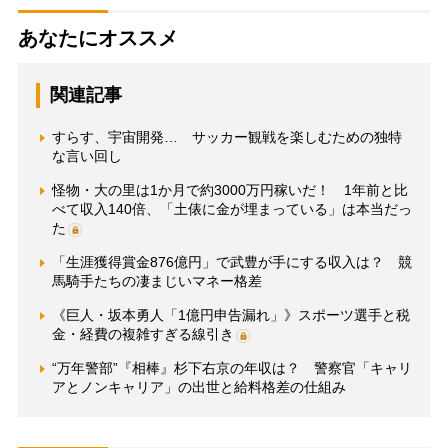
あなたにオススメ
関連記事
すらす、宇宙開発… サッカー観戦を楽しむための独特
な言い回し
怪物・大の里は1か月で約3000万円稼いだ！ 1年前と比
べて収入140倍、「土俵に金が埋まっている」は本当だっ
た
「生涯獲得賞金876億円」で武豊が手にする収入は？ 競
馬騎手たちの凄まじいマネー格差
《巨人・坂本勇人「1億円申告漏れ」》スポーツ選手と税
金・経費の複雑すぎる線引き
“万年警部”『相棒』杉下右京の年収は？ 警察官「キャリ
アとノンキャリア」の出世と給料格差の仕組み