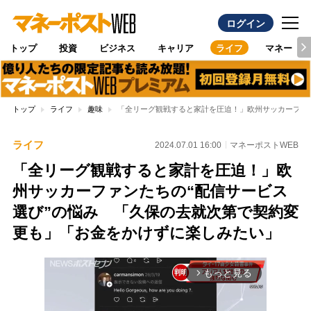
ログイン
トップ
投資
ビジネス
キャリア
ライフ
マネー
トップ
ライフ
趣味
「全リーグ観戦すると家計を圧迫！」欧州サッカーファ
ライフ
2024.07.01 16:00
マネーポストWEB
「全リーグ観戦すると家計を圧迫！」欧
州サッカーファンたちの“配信サービス
選び”の悩み 「久保の去就次第で契約変
更も」「お金をかけずに楽しみたい」
もっと見る
arrow_forward_ios