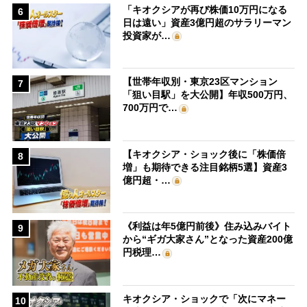
「キオクシアが再び株価10万円になる
6
日は遠い」資産3億円超のサラリーマン
投資家が…
【世帯年収別・東京23区マンション
7
「狙い目駅」を大公開】年収500万円、
700万円で…
【キオクシア・ショック後に「株価倍
8
増」も期待できる注目銘柄5選】資産3
億円超・…
《利益は年5億円前後》住み込みバイト
9
から“ギガ大家さん”となった資産200億
円税理…
キオクシア・ショックで「次にマネー
10