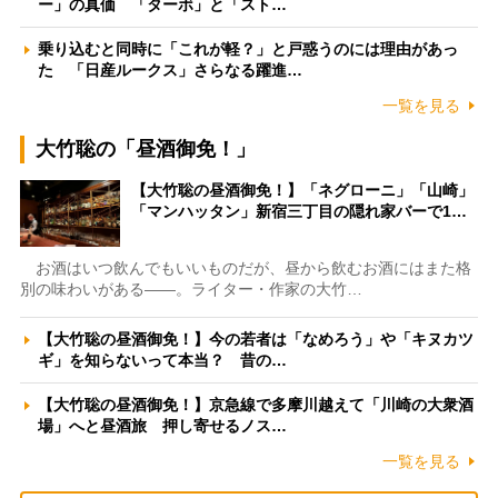
ー」の真価 「ターボ」と「スト…
乗り込むと同時に「これが軽？」と戸惑うのには理由があっ
た 「日産ルークス」さらなる躍進…
一覧を見る
大竹聡の「昼酒御免！」
【大竹聡の昼酒御免！】「ネグローニ」「山崎」
「マンハッタン」新宿三丁目の隠れ家バーで1…
お酒はいつ飲んでもいいものだが、昼から飲むお酒にはまた格
別の味わいがある――。ライター・作家の大竹…
【大竹聡の昼酒御免！】今の若者は「なめろう」や「キヌカツ
ギ」を知らないって本当？ 昔の…
【大竹聡の昼酒御免！】京急線で多摩川越えて「川崎の大衆酒
場」へと昼酒旅 押し寄せるノス…
一覧を見る