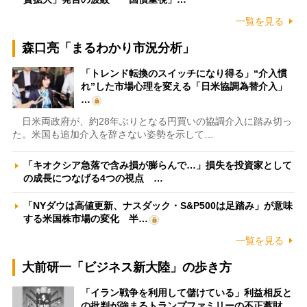
一覧を見る
森口亮「まるわかり市況分析」
「トレンド転換のスイッチになり得る」“介入慣
れ”した市場心理を変える「日米協調為替介入」
…
日米両政府が、約28年ぶりとなる円買いの協調介入に踏み切っ
た。米国も追加介入を辞さない姿勢を示して…
「キオクシア急落で含み損が膨らんで…」損失を投資家として
の成長につなげる4つの視点 …
「NYダウは高値更新、ナスダック・S&P500は足踏み」が意味
する米国株市場の変化 半…
一覧を見る
大前研一「ビジネス新大陸」の歩き方
「イラン戦争を利用して儲けている」利益相反と
の批判が強まるトランプファミリーの不正蓄財