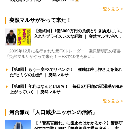
一覧を見る
突然マルサがやって来た！
【最終回】1億6000万円の負債と引き換えに手に
入れたプライスレスな経験 ｜ 突然マルサがや…
2009年12月に発行された元FXトレーダー・磯貝清明氏の著書
『突然マルサがやって来た！～FXで10億円稼い…
【第9回】もう一度FXでリベンジ！ 種銭は差し押さえを免れ
た”ヒミツのお金” ｜ 突然マルサ…
【第8回】年利はなんと14.6％！ 毎日5万円超の延滞税が積み
上がっていく ｜ 突然マルサ…
一覧を見る
河合雅司「人口減少ニッポンの活路」
【「警察官離れ」に歯止めはかかるか？】警察庁
が本気で取り組む「警察組織の構造改革」 実