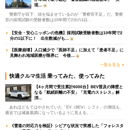
現…
警察庁が目下、頭を悩ませているのが「警察官不足」だ。警察
官の採用試験の受験者数は10年間で2分の1以…
【安全・安心ニッポンの危機】採用試験受験者数は10年間で2
分の1以下に！ 出生数減がも…
【医療崩壊】人口減少で「医師不足」に加えて「患者不足」に
見舞われ地域医療が限界に 今後…
一覧を見る
快適クルマ生活 乗ってみた、使ってみた
【4ヶ月間で受注累計6000台】BEV普及の障壁と
なる「航続距離の不安」「充電のストレス」解
消…
あれほどもてはやされていた「EV（BEV）シフト」の潮流も、
最近では減速基調になっているように見える。…
《雪道の対応力を検証》シビアな状況で実感した「フォレスタ