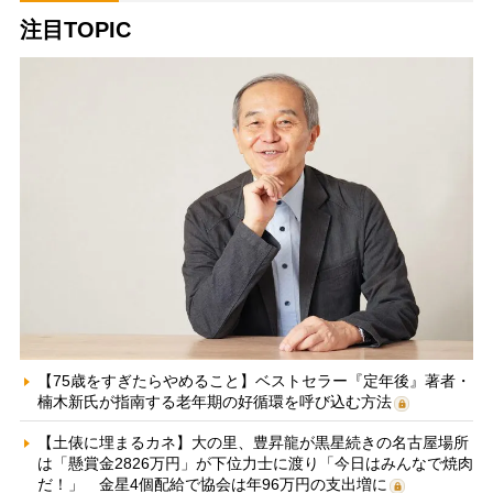
注目TOPIC
【75歳をすぎたらやめること】ベストセラー『定年後』著者・
楠木新氏が指南する老年期の好循環を呼び込む方法
【土俵に埋まるカネ】大の里、豊昇龍が黒星続きの名古屋場所
は「懸賞金2826万円」が下位力士に渡り「今日はみんなで焼肉
だ！」 金星4個配給で協会は年96万円の支出増に