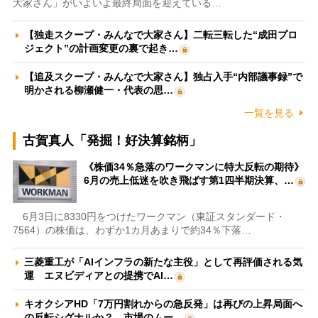
大家さん」がいよいよ最終局面を迎えている…
【独走スクープ・みんなで大家さん】二転三転した“成田プロ
ジェクト”の計画変更の裏で起き…
【追及スクープ・みんなで大家さん】独占入手“内部議事録”で
明かされる柳瀬健一・代表の思…
一覧を見る
古賀真人「発掘！好決算銘柄」
《株価34％急落のワークマンに特大反転の期待》
6月の売上低迷を吹き飛ばす第1四半期決算、…
6月3日に8330円をつけたワークマン（東証スタンダード・
7564）の株価は、わずか1カ月あまりで約34％下落…
三菱重工が「AIインフラの新たな主役」として再評価される気
運 エヌビディアとの提携でAI…
キオクシアHD「7万円割れからの急反発」は再びの上昇局面へ
の反転シグナルか？ 市場のムー…