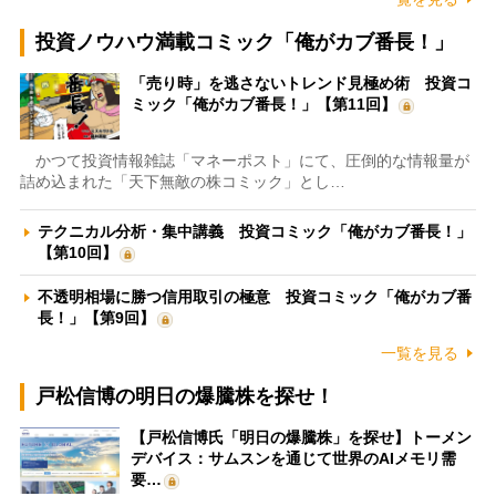
投資ノウハウ満載コミック「俺がカブ番長！」
「売り時」を逃さないトレンド見極め術 投資コ
ミック「俺がカブ番長！」【第11回】
かつて投資情報雑誌「マネーポスト」にて、圧倒的な情報量が
詰め込まれた「天下無敵の株コミック」とし…
テクニカル分析・集中講義 投資コミック「俺がカブ番長！」
【第10回】
不透明相場に勝つ信用取引の極意 投資コミック「俺がカブ番
長！」【第9回】
一覧を見る
戸松信博の明日の爆騰株を探せ！
【戸松信博氏「明日の爆騰株」を探せ】トーメン
デバイス：サムスンを通じて世界のAIメモリ需
要…