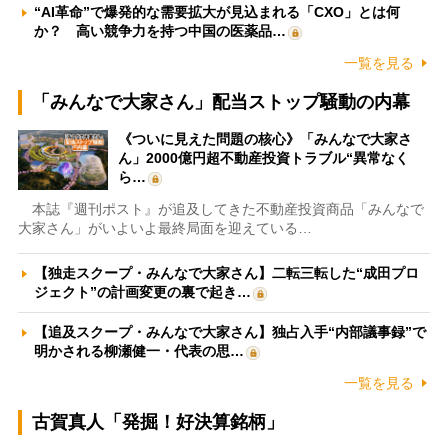
“AI革命”で爆発的な需要拡大が見込まれる「CXO」とは何
か？ 高い競争力を持つ中国の医薬品…
一覧を見る
「みんなで大家さん」配当ストップ騒動の内幕
《ついに見えた問題の核心》「みんなで大家さ
ん」2000億円超不動産投資トラブル“異常なく
ら…
本誌『週刊ポスト』が追及してきた不動産投資商品「みんなで
大家さん」がいよいよ最終局面を迎えている…
【独走スクープ・みんなで大家さん】二転三転した“成田プロ
ジェクト”の計画変更の裏で起き…
【追及スクープ・みんなで大家さん】独占入手“内部議事録”で
明かされる柳瀬健一・代表の思…
一覧を見る
古賀真人「発掘！好決算銘柄」