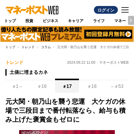
ログイン
トップ
投資
ビジネス
キャリア
ライフ
マネー
トップ
トレンド
コラム
元大関・朝乃山を襲う悲運 大ケガの休場で三段目
トレンド
2024.09.22 11:00
マネーポストWEB
土俵に埋まるカネ
1
16
17
18
53
＃
～
＃
＃
＃
～
＃
元大関・朝乃山を襲う悲運 大ケガの休
場で三段目まで番付転落なら、給与も積
み上げた褒賞金もゼロに