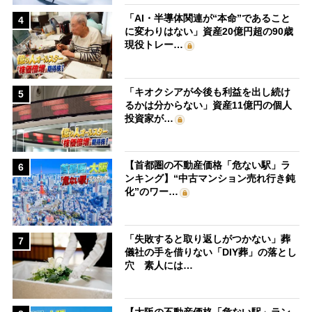
「AI・半導体関連が“本命”であること
4
に変わりはない」資産20億円超の90歳
現役トレー…
「キオクシアが今後も利益を出し続け
5
るかは分からない」資産11億円の個人
投資家が…
【首都圏の不動産価格「危ない駅」ラ
6
ンキング】“中古マンション売れ行き鈍
化”のワー…
「失敗すると取り返しがつかない」葬
7
儀社の手を借りない「DIY葬」の落とし
穴 素人には…