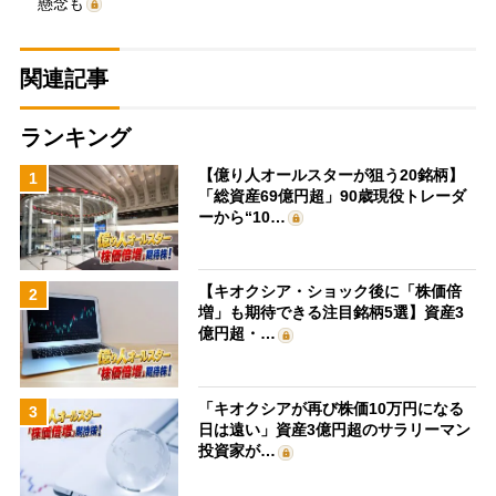
懸念も
関連記事
ランキング
【億り人オールスターが狙う20銘柄】
1
「総資産69億円超」90歳現役トレーダ
ーから“10…
【キオクシア・ショック後に「株価倍
2
増」も期待できる注目銘柄5選】資産3
億円超・…
「キオクシアが再び株価10万円になる
3
日は遠い」資産3億円超のサラリーマン
投資家が…