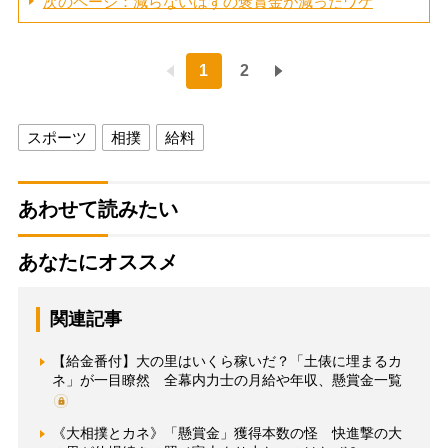
次のページ：減らないはずの褒賞金が減ったワケ
1
2
スポーツ
相撲
給料
あわせて読みたい
あなたにオススメ
関連記事
【給金番付】大の里はいくら稼いだ？「土俵に埋まるカ
ネ」が一目瞭然 全幕内力士の月給や年収、懸賞金一覧
《大相撲とカネ》「懸賞金」獲得本数の怪 快進撃の大