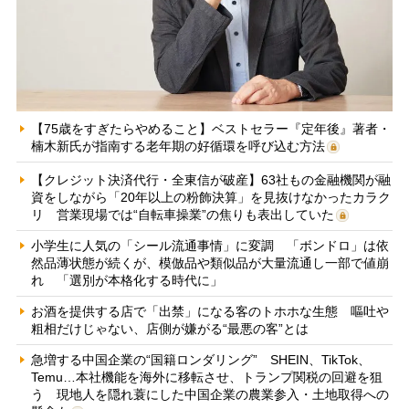
【75歳をすぎたらやめること】ベストセラー『定年後』著者・
楠木新氏が指南する老年期の好循環を呼び込む方法
【クレジット決済代行・全東信が破産】63社もの金融機関が融
資をしながら「20年以上の粉飾決算」を見抜けなかったカラク
リ 営業現場では“自転車操業”の焦りも表出していた
小学生に人気の「シール流通事情」に変調 「ボンドロ」は依
然品薄状態が続くが、模倣品や類似品が大量流通し一部で値崩
れ 「選別が本格化する時代に」
お酒を提供する店で「出禁」になる客のトホホな生態 嘔吐や
粗相だけじゃない、店側が嫌がる“最悪の客”とは
急増する中国企業の“国籍ロンダリング” SHEIN、TikTok、
Temu…本社機能を海外に移転させ、トランプ関税の回避を狙
う 現地人を隠れ蓑にした中国企業の農業参入・土地取得への