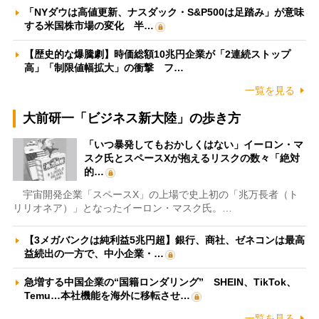
「NYダウは高値更新、ナスダック・S&P500は足踏み」が意味
する米国株市場の変化 半…
【歴史的な爆騰劇】時価総額10兆円企業が「2連続ストップ
高」「制限値幅拡大」の衝撃 フ…
一覧を見る
大前研一「ビジネス新大陸」の歩き方
「いつ暴発してもおかしくはない」イーロン・マ
スク氏とスペースXが抱えるリスクの数々「絶対
的…
宇宙開発企業「スペースX」の上場で史上初の「兆万長者（ト
リリオネア）」となったイーロン・マスク氏。…
【3メガバンクは純利益5兆円超】銀行、商社、ゼネコンは最高
益続出の一方で、中小企業・…
急増する中国企業の“国籍ロンダリング” SHEIN、TikTok、
Temu…本社機能を海外に移転させ…
一覧を見る