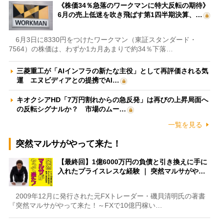
《株価34％急落のワークマンに特大反転の期待》
6月の売上低迷を吹き飛ばす第1四半期決算、…
6月3日に8330円をつけたワークマン（東証スタンダード・
7564）の株価は、わずか1カ月あまりで約34％下落…
三菱重工が「AIインフラの新たな主役」として再評価される気
運 エヌビディアとの提携でAI…
キオクシアHD「7万円割れからの急反発」は再びの上昇局面へ
の反転シグナルか？ 市場のムー…
一覧を見る
突然マルサがやって来た！
【最終回】1億6000万円の負債と引き換えに手に
入れたプライスレスな経験 ｜ 突然マルサがや…
2009年12月に発行された元FXトレーダー・磯貝清明氏の著書
『突然マルサがやって来た！～FXで10億円稼い…