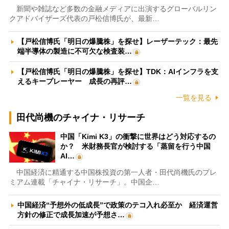
新聞や雑誌など多数の金融メディアに出演するグローバルリン
クアドバイザーズ代表の戸松信博氏が、最新…
【戸松信博氏「明日の爆騰株」を探せ】レーザーテック：最先
端半導体の製造に不可欠な検査装…
【戸松信博氏「明日の爆騰株」を探せ】TDK：AIインフラを支
えるキープレーヤー 成長の再評…
一覧を見る
田代尚機のチャイナ・リサーチ
中国「Kimi K3」の衝撃に世界はどう対応するの
か？ 米財務長官が検討する「蒸留を行う中国
AI…
中国経済に精通する中国株投資の第一人者・田代尚機氏のプレ
ミアム連載「チャイナ・リサーチ」。中国企…
中国経済“予想外の低成長”で政策のテコ入れ必至か 経済運営
方針の修正で成長加速が予想さ…