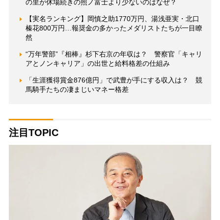
の里が休場続きの照ノ富士より少ないのはなぜ？
【実名ランキング】岡慎之助1770万円、湯浅亜実・北口
榛花800万円…報奨金の多かったメダリストたちが一目瞭
然
“万年警部”『相棒』杉下右京の年収は？ 警察官「キャリ
アとノンキャリア」の出世と給料格差の仕組み
「生涯獲得賞金876億円」で武豊が手にする収入は？ 競
馬騎手たちの凄まじいマネー格差
注目TOPIC