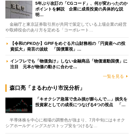
5年ぶり改訂の「CGコード」、何が変わったのか
ポイントを解説 企業に成長投資の具体的な説
明…
金融庁と東京証券取引所が共同で策定している上場企業の経営
や取締役会のあり方を定める「コーポレート…
【令和のPKOか】GPIFをめぐる片山財務相の「円資産への投
資拡大」発言の波紋 「国債重視」…
インフレでも「物価負け」しない金融商品「物価連動国債」に
注目 元本が物価の動きに合わせ…
一覧を見る
森口亮「まるわかり市況分析」
「キオクシア急落で含み損が膨らんで…」損失を
投資家としての成長につなげる4つの視点 「…
半導体株を中心に相場の調整色が強まり、7月中旬にはキオク
シアホールディングスがストップ安をつけるな…