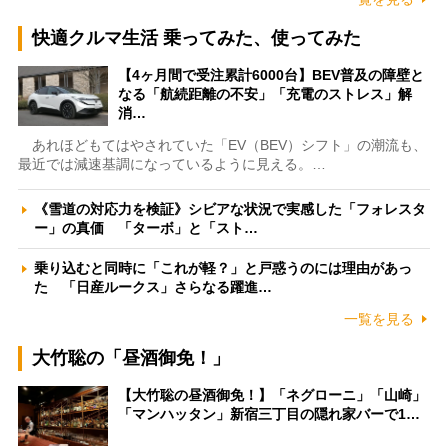
快適クルマ生活 乗ってみた、使ってみた
【4ヶ月間で受注累計6000台】BEV普及の障壁と
なる「航続距離の不安」「充電のストレス」解
消…
あれほどもてはやされていた「EV（BEV）シフト」の潮流も、
最近では減速基調になっているように見える。…
《雪道の対応力を検証》シビアな状況で実感した「フォレスタ
ー」の真価 「ターボ」と「スト…
乗り込むと同時に「これが軽？」と戸惑うのには理由があっ
た 「日産ルークス」さらなる躍進…
一覧を見る
大竹聡の「昼酒御免！」
【大竹聡の昼酒御免！】「ネグローニ」「山崎」
「マンハッタン」新宿三丁目の隠れ家バーで1…