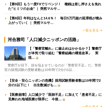
【第9回】もう一度FXでリベンジ！ 種銭は差し押さえを免れ
た”ヒミツのお金” ｜ 突然マルサ…
【第8回】年利はなんと14.6％！ 毎日5万円超の延滞税が積み
上がっていく ｜ 突然マルサ…
一覧を見る
河合雅司「人口減少ニッポンの活路」
【「警察官離れ」に歯止めはかかるか？】警察庁
が本気で取り組む「警察組織の構造改革」 実
現…
警察庁が目下、頭を悩ませているのが「警察官不足」だ。警察
官の採用試験の受験者数は10年間で2分の1以…
【安全・安心ニッポンの危機】採用試験受験者数は10年間で2
分の1以下に！ 出生数減がも…
【医療崩壊】人口減少で「医師不足」に加えて「患者不足」に
見舞われ地域医療が限界に 今後…
一覧を見る