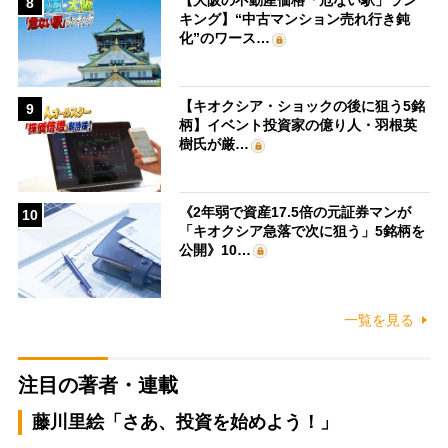
【大阪の不動産価格「危ない駅」ラン
8
キング】“中古マンション売れ行き鈍
化”のワース…
【キオクシア・ショックの後に狙う5銘
9
柄】イベント投資家の億り人・羽根英
樹氏が厳…
《2年弱で資産17.5倍の元証券マンが
10
「キオクシア急落で次に狙う」5銘柄を
公開》10…
一覧を見る
注目の著者・連載
藤川里絵「さあ、投資を始めよう！」