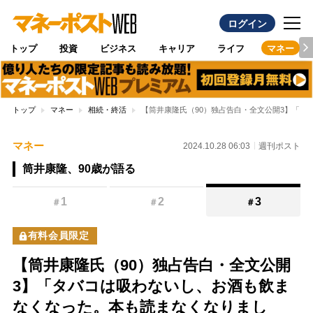
ログイン
トップ
投資
ビジネス
キャリア
ライフ
マネー
トップ
マネー
相続・終活
【筒井康隆氏（90）独占告白・全文公開3】「タ
マネー
2024.10.28 06:03
週刊ポスト
筒井康隆、90歳が語る
1
2
3
＃
＃
＃
有料会員限定
【筒井康隆氏（90）独占告白・全文公開
3】「タバコは吸わないし、お酒も飲ま
なくなった。本も読まなくなりまし