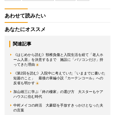
あわせて読みたい
あなたにオススメ
関連記事
《はじめから読む》頸椎負傷と入院生活を経て「老人ホ
ーム入居」を決意するまで 施設に「パソコンだけ」持
ってきた理由
《第2回を読む》入院中に考えていた「いままでに書いた
短篇のこと」 最後の掌編小説『カーテンコール』への
反省も明かす
加山雄三に学ぶ「終の棲家」の選び方 大スターもケア
ハウスに住む時代
中村メイコの終活 大豪邸を手放すきっかけとなった夫
の言葉