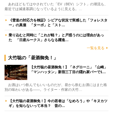
あれほどもてはやされていた「EV（BEV）シフト」の潮流も、
最近では減速基調になっているように見える。…
《雪道の対応力を検証》シビアな状況で実感した「フォレスタ
ー」の真価 「ターボ」と「スト…
乗り込むと同時に「これが軽？」と戸惑うのには理由があっ
た 「日産ルークス」さらなる躍進…
一覧を見る
大竹聡の「昼酒御免！」
【大竹聡の昼酒御免！】「ネグローニ」「山崎」
「マンハッタン」新宿三丁目の隠れ家バーで1…
お酒はいつ飲んでもいいものだが、昼から飲むお酒にはまた格
別の味わいがある――。ライター・作家の大竹…
【大竹聡の昼酒御免！】今の若者は「なめろう」や「キヌカツ
ギ」を知らないって本当？ 昔の…