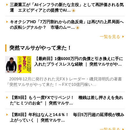
三菱重工が「AIインフラの新たな主役」として再評価される気
運 エヌビディアとの提携でAI…
キオクシアHD「7万円割れからの急反発」は再びの上昇局面へ
の反転シグナルか？ 市場のムー…
一覧を見る
突然マルサがやって来た！
【最終回】1億6000万円の負債と引き換えに手に
入れたプライスレスな経験 ｜ 突然マルサがや…
2009年12月に発行された元FXトレーダー・磯貝清明氏の著書
『突然マルサがやって来た！～FXで10億円稼い…
【第9回】もう一度FXでリベンジ！ 種銭は差し押さえを免れ
た”ヒミツのお金” ｜ 突然マルサ…
【第8回】年利はなんと14.6％！ 毎日5万円超の延滞税が積み
上がっていく ｜ 突然マルサ…
一覧を見る