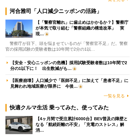
河合雅司「人口減少ニッポンの活路」
【「警察官離れ」に歯止めはかかるか？】警察庁
が本気で取り組む「警察組織の構造改革」 実
現…
警察庁が目下、頭を悩ませているのが「警察官不足」だ。警察
官の採用試験の受験者数は10年間で2分の1以…
【安全・安心ニッポンの危機】採用試験受験者数は10年間で2
分の1以下に！ 出生数減がも…
【医療崩壊】人口減少で「医師不足」に加えて「患者不足」に
見舞われ地域医療が限界に 今後…
一覧を見る
快適クルマ生活 乗ってみた、使ってみた
【4ヶ月間で受注累計6000台】BEV普及の障壁と
なる「航続距離の不安」「充電のストレス」解
消…