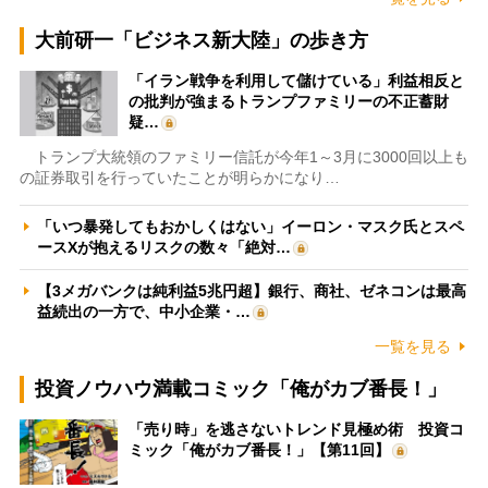
大前研一「ビジネス新大陸」の歩き方
「イラン戦争を利用して儲けている」利益相反と
の批判が強まるトランプファミリーの不正蓄財
疑…
トランプ大統領のファミリー信託が今年1～3月に3000回以上も
の証券取引を行っていたことが明らかになり…
「いつ暴発してもおかしくはない」イーロン・マスク氏とスペ
ースXが抱えるリスクの数々「絶対…
【3メガバンクは純利益5兆円超】銀行、商社、ゼネコンは最高
益続出の一方で、中小企業・…
一覧を見る
投資ノウハウ満載コミック「俺がカブ番長！」
「売り時」を逃さないトレンド見極め術 投資コ
ミック「俺がカブ番長！」【第11回】