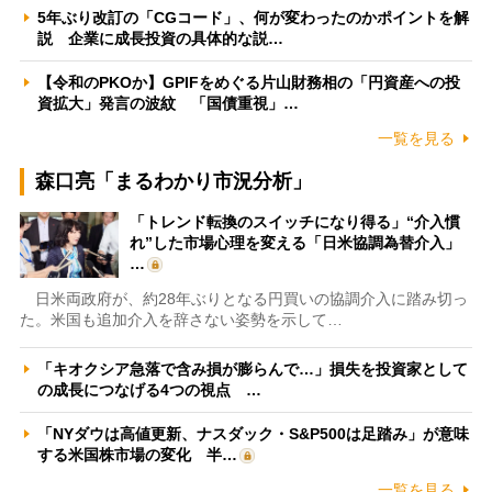
5年ぶり改訂の「CGコード」、何が変わったのかポイントを解
説 企業に成長投資の具体的な説…
【令和のPKOか】GPIFをめぐる片山財務相の「円資産への投
資拡大」発言の波紋 「国債重視」…
一覧を見る
森口亮「まるわかり市況分析」
「トレンド転換のスイッチになり得る」“介入慣
れ”した市場心理を変える「日米協調為替介入」
…
日米両政府が、約28年ぶりとなる円買いの協調介入に踏み切っ
た。米国も追加介入を辞さない姿勢を示して…
「キオクシア急落で含み損が膨らんで…」損失を投資家として
の成長につなげる4つの視点 …
「NYダウは高値更新、ナスダック・S&P500は足踏み」が意味
する米国株市場の変化 半…
一覧を見る