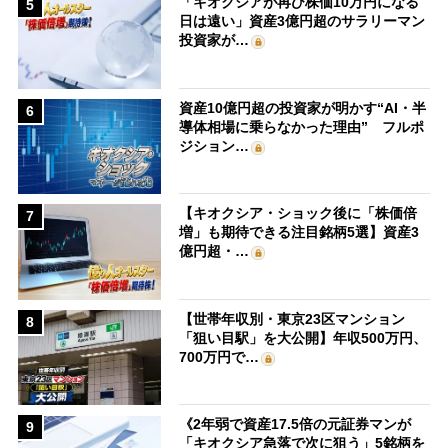
「キオクシアが再び株価10万円になる
5
日は遠い」資産3億円超のサラリーマン
投資家が…
資産10億円超の投資家が明かす“AI・半
6
導体相場に乗らなかった理由” フルポ
ジション…
【キオクシア・ショック後に「株価倍
7
増」も期待できる注目銘柄5選】資産3
億円超・…
【世帯年収別・東京23区マンション
8
「狙い目駅」を大公開】年収500万円、
700万円で…
《2年弱で資産17.5倍の元証券マンが
9
「キオクシア急落で次に狙う」5銘柄を