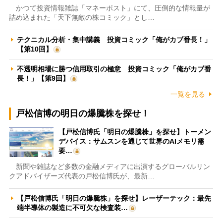
かつて投資情報雑誌「マネーポスト」にて、圧倒的な情報量が
詰め込まれた「天下無敵の株コミック」とし…
テクニカル分析・集中講義 投資コミック「俺がカブ番長！」
【第10回】
不透明相場に勝つ信用取引の極意 投資コミック「俺がカブ番
長！」【第9回】
一覧を見る
戸松信博の明日の爆騰株を探せ！
【戸松信博氏「明日の爆騰株」を探せ】トーメン
デバイス：サムスンを通じて世界のAIメモリ需
要…
新聞や雑誌など多数の金融メディアに出演するグローバルリン
クアドバイザーズ代表の戸松信博氏が、最新…
【戸松信博氏「明日の爆騰株」を探せ】レーザーテック：最先
端半導体の製造に不可欠な検査装…