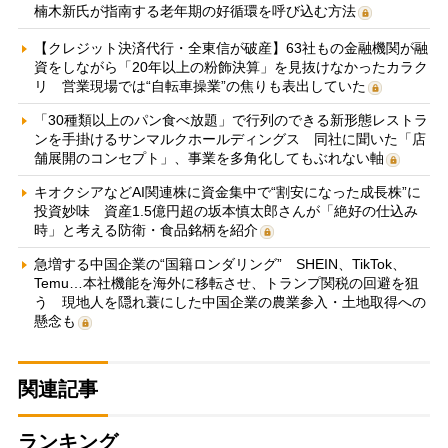
楠木新氏が指南する老年期の好循環を呼び込む方法
【クレジット決済代行・全東信が破産】63社もの金融機関が融
資をしながら「20年以上の粉飾決算」を見抜けなかったカラク
リ 営業現場では“自転車操業”の焦りも表出していた
「30種類以上のパン食べ放題」で行列のできる新形態レストラ
ンを手掛けるサンマルクホールディングス 同社に聞いた「店
舗展開のコンセプト」、事業を多角化してもぶれない軸
キオクシアなどAI関連株に資金集中で“割安になった成長株”に
投資妙味 資産1.5億円超の坂本慎太郎さんが「絶好の仕込み
時」と考える防衛・食品銘柄を紹介
急増する中国企業の“国籍ロンダリング” SHEIN、TikTok、
Temu…本社機能を海外に移転させ、トランプ関税の回避を狙
う 現地人を隠れ蓑にした中国企業の農業参入・土地取得への
懸念も
関連記事
ランキング