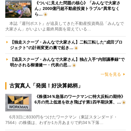
《ついに見えた問題の核心》「みんなで大家さ
ん」2000億円超不動産投資トラブル“異常なく
ら…
本誌『週刊ポスト』が追及してきた不動産投資商品「みんなで
大家さん」がいよいよ最終局面を迎えている…
【独走スクープ・みんなで大家さん】二転三転した“成田プロ
ジェクト”の計画変更の裏で起き…
【追及スクープ・みんなで大家さん】独占入手“内部議事録”で
明かされる柳瀬健一・代表の思…
一覧を見る
古賀真人「発掘！好決算銘柄」
《株価34％急落のワークマンに特大反転の期待》
6月の売上低迷を吹き飛ばす第1四半期決算、…
6月3日に8330円をつけたワークマン（東証スタンダード・
7564）の株価は、わずか1カ月あまりで約34％下落…