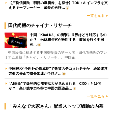
【戸松信博氏「明日の爆騰株」を探せ】TDK：AIインフラを支
えるキープレーヤー 成長の再評…
一覧を見る
田代尚機のチャイナ・リサーチ
中国「Kimi K3」の衝撃に世界はどう対応するの
か？ 米財務長官が検討する「蒸留を行う中国
AI…
中国経済に精通する中国株投資の第一人者・田代尚機氏のプレ
ミアム連載「チャイナ・リサーチ」。中国企…
中国経済“予想外の低成長”で政策のテコ入れ必至か 経済運営
方針の修正で成長加速が予想さ…
“AI革命”で爆発的な需要拡大が見込まれる「CXO」とは何
か？ 高い競争力を持つ中国の医薬品…
一覧を見る
「みんなで大家さん」配当ストップ騒動の内幕