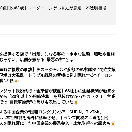
0億円の88歳トレーダー・シゲルさんが厳選「不透明相場
を提供する店で「出禁」になる客のトホホな生態 嘔吐や粗相
じゃない、店側が嫌がる“最悪の客”とは
車時に複数の事故】テスラジャパン“多額のEV補助金”で注文殺
現場は大混乱 トラブル続発の背後に見え隠れする“イーロン
腕”の影
レジット決済代行・全東信が破産】63社もの金融機関が融資を
がら「20年以上の粉飾決算」を見抜けなかったカラクリ 営業
では“自転車操業”の焦りも表出していた
する中国企業の“国籍ロンダリング” SHEIN、TikTok、
mu…本社機能を海外に移転させ、トランプ関税の回避を狙う
人を隠れ蓑にした中国企業の農業参入・土地取得への懸念も