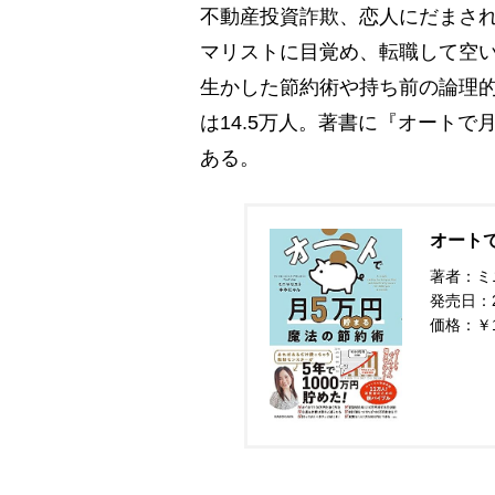
不動産投資詐欺、恋人にだまさ
マリストに目覚め、転職して空いた
生かした節約術や持ち前の論理
は14.5万人。著書に『オートで
ある。
オート
著者：ミ
発売日：20
価格：￥