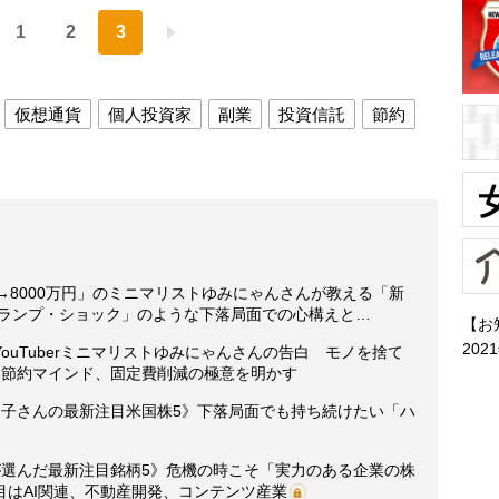
1
2
3
仮想通貨
個人投資家
副業
投資信託
節約
→8000万円」のミニマリストゆみにゃんさんが教える「新
トランプ・ショック」のような下落局面での心構えと…
【お
202
ouTuberミニマリストゆみにゃんさんの告白 モノを捨て
た節約マインド、固定費削減の極意を明かす
ッ子さんの最新注目米国株5》下落局面でも持ち続けたい「ハ
が選んだ最新注目銘柄5》危機の時こそ「実力のある企業の株
はAI関連、不動産開発、コンテンツ産業