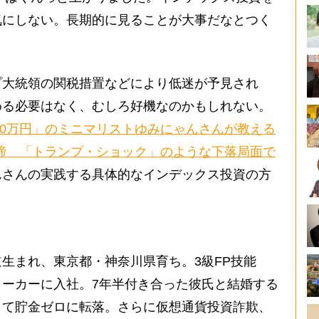
気にしない。長期的に見ることが大事だなとつく
大統領の関税措置などにより低迷が予見され
める必要はなく、むしろ好機なのかもしれない。
000万円」のミニマリストゆみにゃんさんが教える
要諦 「トランプ・ショック」のような下落局面で
んさんの実践する具体的なインデックス投資の方
生まれ、東京都・神奈川県育ち。3級FP技能
ーカーに入社。7年半付き合った彼氏と結婚する
して貯金ゼロに転落。さらに仮想通貨投資詐欺、