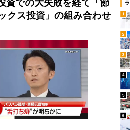
投資での大失敗を経て「節
ラ
ックス投資」の組み合わせ
1
2
3
4
5
6