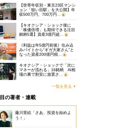
【世帯年収別・東京23区マンシ
ョン「狙い目駅」を大公開】年
収500万円、700万円…
【キオクシア・ショック後に
「株価倍増」も期待できる注目
銘柄5選】資産3億円超…
《利益は年5億円前後》住み込
みバイトから“ギガ大家さん”と
なった資産200億円税…
キオクシア・ショックで「次に
マネーが流れる」16銘柄 AI相
場の裏で割安に放置さ…
一覧を見る
目の著者・連載
藤川里絵「さあ、投資を始めよ
う！」