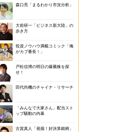
森口亮「まるわかり市況分析」
大前研一「ビジネス新大陸」の
歩き方
投資ノウハウ満載コミック「俺
がカブ番長！」
戸松信博の明日の爆騰株を探
せ！
田代尚機のチャイナ・リサーチ
「みんなで大家さん」配当スト
ップ騒動の内幕
古賀真人「発掘！好決算銘柄」