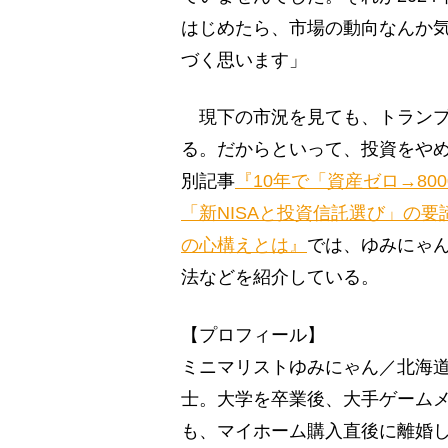
はじめたら、市場の動向なんか
づく思います」
現下の市況を見ても、トランプ
る。だからといって、投資をや
別記事
『10年で「資産ゼロ→8
「新NISAと投資信託選び」の
の心構えとは』
では、ゆみにゃ
法などを紹介している。
【プロフィール】
ミニマリストゆみにゃん／北海道
士。大学を卒業後、大手ゲームメ
も、マイホーム購入直後に離婚