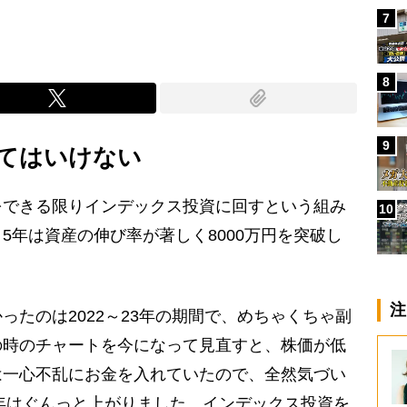
7
8
9
てはいけない
できる限りインデックス投資に回すという組み
10
5年は資産の伸び率が著しく8000万円を突破し
注
ったのは2022～23年の期間で、めちゃくちゃ副
の時のチャートを今になって見直すと、株価が低
は一心不乱にお金を入れていたので、全然気づい
4年はぐんっと上がりました。インデックス投資を