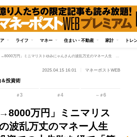
ア
ライフ
マネー
住まい・不動産
家計
トレ
「10年で資産ゼロ→8000万円」ミニマリストゆみにゃんさんの波乱万丈のマネー人生 暗号資産・不動産投資での大失敗を経て「節約＋副業＋インデックス投資」の組み合わせが軌道に乗るまで
2025.04.15 16:01
マネーポストWEB
約＆投資術
3
4
6
＃
＃
～
＃
→8000万円」ミニマリス
んの波乱万丈のマネー人生