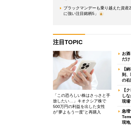
ブラックマンデーも乗り越えた資産2
に強い注目銘柄5」
注目TOPIC
お酒
だけ
【納
到、
の右
【ク
「この恐ろしい株はさっさと手
しな
放したい…」キオクシア株で
現場
500万円の利益を出した女性
急増
が“夢よもう一度”と再購入
Te
現地