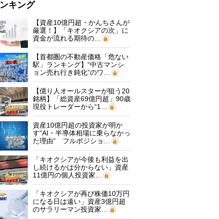
ンキング
【資産10億円超・かんちさんが
厳選！】「キオクシアの次」に
資金が流れる期待の…
【首都圏の不動産価格「危ない
駅」ランキング】“中古マンシ
ョン売れ行き鈍化”のワ…
【億り人オールスターが狙う20
銘柄】「総資産69億円超」90歳
現役トレーダーから“1…
資産10億円超の投資家が明か
す“AI・半導体相場に乗らなかっ
た理由” フルポジショ…
「キオクシアが今後も利益を出
し続けるかは分からない」資産
11億円の個人投資家…
「キオクシアが再び株価10万円
になる日は遠い」資産3億円超
のサラリーマン投資家…