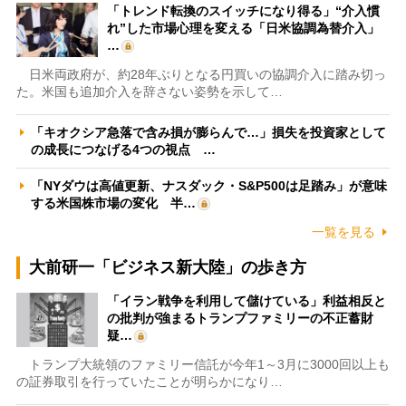
「トレンド転換のスイッチになり得る」“介入慣
れ”した市場心理を変える「日米協調為替介入」
…
日米両政府が、約28年ぶりとなる円買いの協調介入に踏み切っ
た。米国も追加介入を辞さない姿勢を示して…
「キオクシア急落で含み損が膨らんで…」損失を投資家として
の成長につなげる4つの視点 …
「NYダウは高値更新、ナスダック・S&P500は足踏み」が意味
する米国株市場の変化 半…
一覧を見る
大前研一「ビジネス新大陸」の歩き方
「イラン戦争を利用して儲けている」利益相反と
の批判が強まるトランプファミリーの不正蓄財
疑…
トランプ大統領のファミリー信託が今年1～3月に3000回以上も
の証券取引を行っていたことが明らかになり…