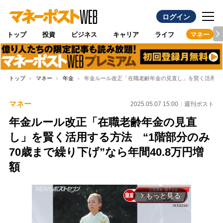
ログイン
トップ
投資
ビジネス
キャリア
ライフ
マネー
トップ
マネー
年金
年金ルール改正「在職老齢年金の見直し」を賢く活用する方
マネー
2025.05.07 15:00
週刊ポスト
年金ルール改正「在職老齢年金の見直
し」を賢く活用する方法 “1階部分のみ
70歳まで繰り下げ”なら年間40.8万円増
額
もっと見る
arrow_forward_ios