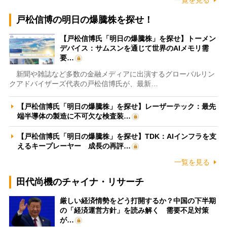
戸松信博の明日の爆騰株を探せ！
【戸松信博氏「明日の爆騰株」を探せ】トーメン
デバイス：サムスンを通じて世界のAIメモリ需
要…
新聞や雑誌など多数の金融メディアに出演するグローバルリン
クアドバイザーズ代表の戸松信博氏が、最新…
【戸松信博氏「明日の爆騰株」を探せ】レーザーテック：最先
端半導体の製造に不可欠な検査装…
【戸松信博氏「明日の爆騰株」を探せ】TDK：AIインフラを支
えるキープレーヤー 成長の再評…
一覧を見る
田代尚機のチャイナ・リサーチ
厳しい経済情勢をどう打開するか？中国の下半期
の「経済運営方針」を読み解く 需要不足対策
が…