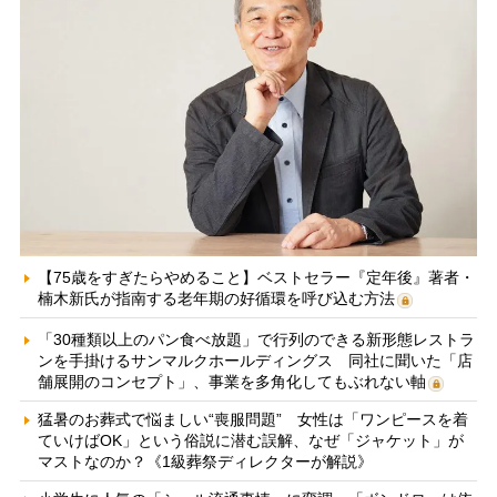
【75歳をすぎたらやめること】ベストセラー『定年後』著者・
楠木新氏が指南する老年期の好循環を呼び込む方法
「30種類以上のパン食べ放題」で行列のできる新形態レストラ
ンを手掛けるサンマルクホールディングス 同社に聞いた「店
舗展開のコンセプト」、事業を多角化してもぶれない軸
猛暑のお葬式で悩ましい“喪服問題” 女性は「ワンピースを着
ていけばOK」という俗説に潜む誤解、なぜ「ジャケット」が
マストなのか？《1級葬祭ディレクターが解説》