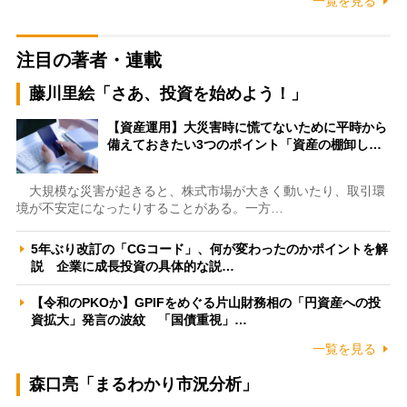
一覧を見る
注目の著者・連載
藤川里絵「さあ、投資を始めよう！」
【資産運用】大災害時に慌てないために平時から
備えておきたい3つのポイント「資産の棚卸し…
大規模な災害が起きると、株式市場が大きく動いたり、取引環
境が不安定になったりすることがある。一方…
5年ぶり改訂の「CGコード」、何が変わったのかポイントを解
説 企業に成長投資の具体的な説…
【令和のPKOか】GPIFをめぐる片山財務相の「円資産への投
資拡大」発言の波紋 「国債重視」…
一覧を見る
森口亮「まるわかり市況分析」