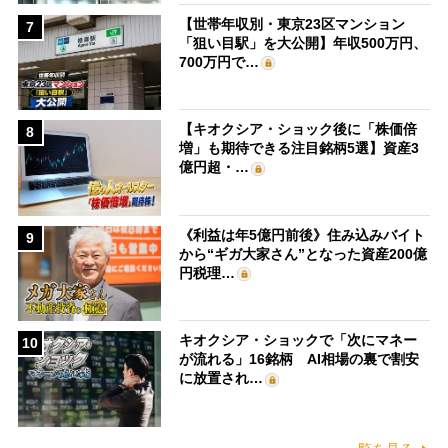
【世帯年収別・東京23区マンション
7
「狙い目駅」を大公開】年収500万円、
700万円で…
【キオクシア・ショック後に「株価倍
8
増」も期待できる注目銘柄5選】資産3
億円超・…
《利益は年5億円前後》住み込みバイト
9
から“ギガ大家さん”となった資産200億
円税理…
キオクシア・ショックで「次にマネー
10
が流れる」16銘柄 AI相場の裏で割安
に放置され…