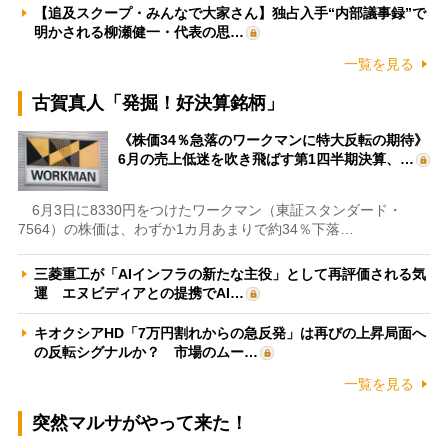
【追及スクープ・みんなで大家さん】独占入手“内部議事録”で
明かされる柳瀬健一・代表の思…
一覧を見る
古賀真人「発掘！好決算銘柄」
《株価34％急落のワークマンに特大反転の期待》
6月の売上低迷を吹き飛ばす第1四半期決算、…
6月3日に8330円をつけたワークマン（東証スタンダード・
7564）の株価は、わずか1カ月あまりで約34％下落…
三菱重工が「AIインフラの新たな主役」として再評価される気
運 エヌビディアとの提携でAI…
キオクシアHD「7万円割れからの急反発」は再びの上昇局面へ
の反転シグナルか？ 市場のムー…
一覧を見る
突然マルサがやって来た！