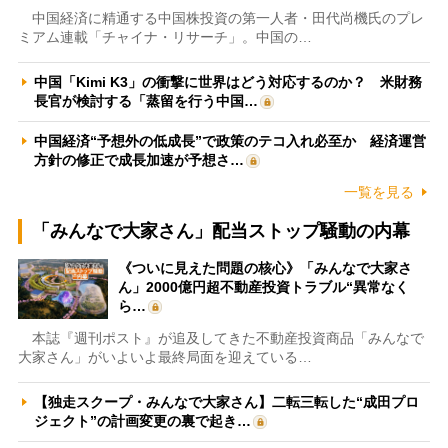
中国経済に精通する中国株投資の第一人者・田代尚機氏のプレ
ミアム連載「チャイナ・リサーチ」。中国の…
中国「Kimi K3」の衝撃に世界はどう対応するのか？ 米財務
長官が検討する「蒸留を行う中国…
中国経済“予想外の低成長”で政策のテコ入れ必至か 経済運営
方針の修正で成長加速が予想さ…
一覧を見る
「みんなで大家さん」配当ストップ騒動の内幕
《ついに見えた問題の核心》「みんなで大家さ
ん」2000億円超不動産投資トラブル“異常なく
ら…
本誌『週刊ポスト』が追及してきた不動産投資商品「みんなで
大家さん」がいよいよ最終局面を迎えている…
【独走スクープ・みんなで大家さん】二転三転した“成田プロ
ジェクト”の計画変更の裏で起き…