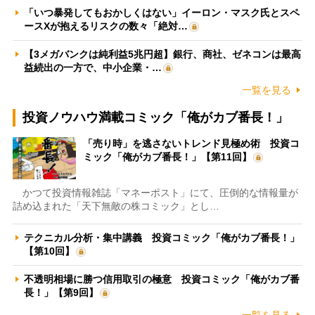
「いつ暴発してもおかしくはない」イーロン・マスク氏とスペ
ースXが抱えるリスクの数々「絶対…
【3メガバンクは純利益5兆円超】銀行、商社、ゼネコンは最高
益続出の一方で、中小企業・…
一覧を見る
投資ノウハウ満載コミック「俺がカブ番長！」
「売り時」を逃さないトレンド見極め術 投資コ
ミック「俺がカブ番長！」【第11回】
かつて投資情報雑誌「マネーポスト」にて、圧倒的な情報量が
詰め込まれた「天下無敵の株コミック」とし…
テクニカル分析・集中講義 投資コミック「俺がカブ番長！」
【第10回】
不透明相場に勝つ信用取引の極意 投資コミック「俺がカブ番
長！」【第9回】
一覧を見る