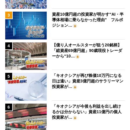
資産10億円超の投資家が明かす“AI・半
3
導体相場に乗らなかった理由” フルポ
ジション…
【億り人オールスターが狙う20銘柄】
4
「総資産69億円超」90歳現役トレーダ
ーから“10…
「キオクシアが再び株価10万円になる
5
日は遠い」資産3億円超のサラリーマン
投資家が…
「キオクシアが今後も利益を出し続け
6
るかは分からない」資産11億円の個人
投資家が…