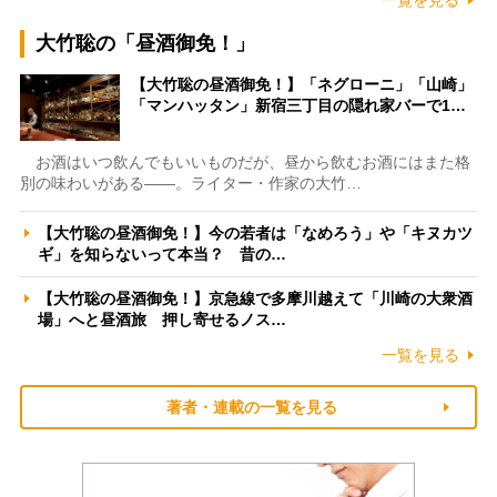
大竹聡の「昼酒御免！」
【大竹聡の昼酒御免！】「ネグローニ」「山崎」
「マンハッタン」新宿三丁目の隠れ家バーで1…
お酒はいつ飲んでもいいものだが、昼から飲むお酒にはまた格
別の味わいがある――。ライター・作家の大竹…
【大竹聡の昼酒御免！】今の若者は「なめろう」や「キヌカツ
ギ」を知らないって本当？ 昔の…
【大竹聡の昼酒御免！】京急線で多摩川越えて「川崎の大衆酒
場」へと昼酒旅 押し寄せるノス…
一覧を見る
著者・連載の一覧を見る