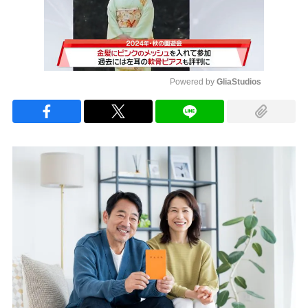
Powered by 
GliaStudios
Mute