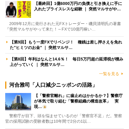
【最終回】1億6000万円の負債と引き換えに手に
入れたプライスレスな経験 ｜ 突然マルサがや…
2009年12月に発行された元FXトレーダー・磯貝清明氏の著書
『突然マルサがやって来た！～FXで10億円稼い…
【第9回】もう一度FXでリベンジ！ 種銭は差し押さえを免れ
た”ヒミツのお金” ｜ 突然マルサ…
【第8回】年利はなんと14.6％！ 毎日5万円超の延滞税が積み
上がっていく ｜ 突然マルサ…
一覧を見る
河合雅司「人口減少ニッポンの活路」
【「警察官離れ」に歯止めはかかるか？】警察庁
が本気で取り組む「警察組織の構造改革」 実
現…
警察庁が目下、頭を悩ませているのが「警察官不足」だ。警察
官の採用試験の受験者数は10年間で2分の1以…