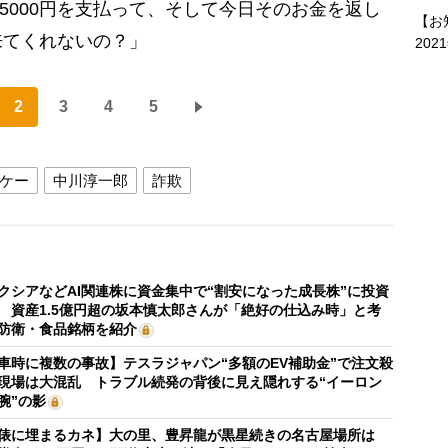
万5000円を支払って、そして今日そのお金を返し
【お
来てくれないの？」
202
2
3
4
5
ケー
中川淳一郎
詐欺
クシアなどAI関連株に資金集中で“割安になった成長株”に投資
 資産1.5億円超の坂本慎太郎さんが「絶好の仕込み時」と考
防衛・食品銘柄を紹介
車時に複数の事故】テスラジャパン“多額のEV補助金”で注文殺
現場は大混乱 トラブル続発の背後に見え隠れする“イーロン
腕”の影
俵に埋まるカネ】大の里、豊昇龍が黒星続きの名古屋場所は