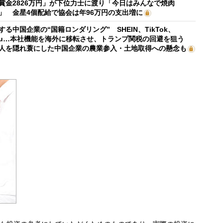
賞金2826万円」が下位力士に渡り「今日はみんなで焼肉
」 金星4個配給で協会は年96万円の支出増に
する中国企業の“国籍ロンダリング” SHEIN、TikTok、
mu…本社機能を海外に移転させ、トランプ関税の回避を狙う
人を隠れ蓑にした中国企業の農業参入・土地取得への懸念も