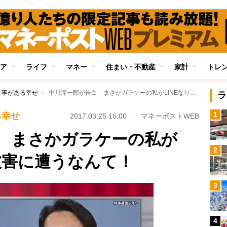
ア
ライフ
マネー
住まい・不動産
家計
トレ
仕事がある幸せ
中川淳一郎が告白 まさかガラケーの私がLINEなりすまし被害に遭うなんて！
ラ
1
る幸せ
2017.03.25 16:00
マネーポストWEB
 まさかガラケーの私が
2
被害に遭うなんて！
3
4