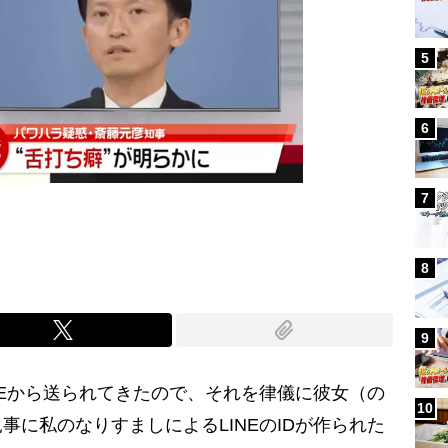
5
6
7
8
9
Eから送られてきたので、それを律儀に彼女（の
10
事に私のなりすましによるLINEのIDが作られた