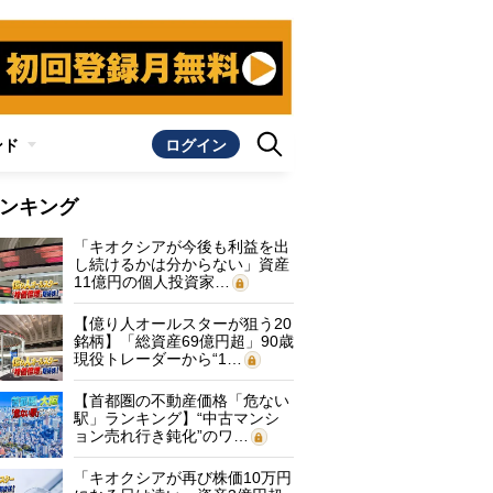
ンド
ログイン
ンキング
「キオクシアが今後も利益を出
し続けるかは分からない」資産
11億円の個人投資家…
【億り人オールスターが狙う20
銘柄】「総資産69億円超」90歳
現役トレーダーから“1…
【首都圏の不動産価格「危ない
駅」ランキング】“中古マンシ
ョン売れ行き鈍化”のワ…
「キオクシアが再び株価10万円