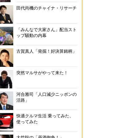
田代尚機のチャイナ・リサーチ
「みんなで大家さん」配当スト
ップ騒動の内幕
古賀真人「発掘！好決算銘柄」
突然マルサがやって来た！
河合雅司「人口減少ニッポンの
活路」
快適クルマ生活 乗ってみた、
使ってみた
大竹聡の「昼酒御免！」