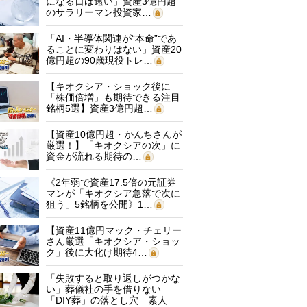
になる日は遠い」資産3億円超
のサラリーマン投資家…
「AI・半導体関連が“本命”であ
ることに変わりはない」資産20
億円超の90歳現役トレ…
【キオクシア・ショック後に
「株価倍増」も期待できる注目
銘柄5選】資産3億円超…
【資産10億円超・かんちさんが
厳選！】「キオクシアの次」に
資金が流れる期待の…
《2年弱で資産17.5倍の元証券
マンが「キオクシア急落で次に
狙う」5銘柄を公開》1…
【資産11億円マック・チェリー
さん厳選「キオクシア・ショッ
ク」後に大化け期待4…
「失敗すると取り返しがつかな
い」葬儀社の手を借りない
「DIY葬」の落とし穴 素人