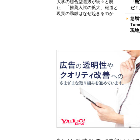
大学の総合型選抜が続々と廃
「懸
止 「推薦入試の拡大」報道と
だ！
現実の乖離はなぜ起きるのか
急増
Te
現地