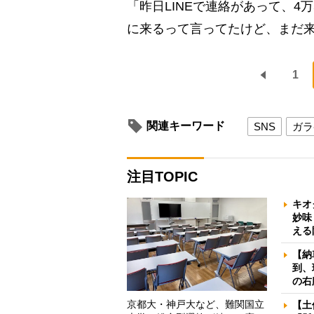
「昨日LINEで連絡があって、4
に来るって言ってたけど、まだ
1
関連キーワード
SNS
ガラ
注目TOPIC
キオ
妙味
える
【納
到、
の右
京都大・神戸大など、難関国立
【土