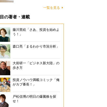
に…
一覧を見る
目の著者・連載
藤川里絵「さあ、投資を始めよ
う！」
森口亮「まるわかり市況分析」
大前研一「ビジネス新大陸」の
歩き方
投資ノウハウ満載コミック「俺
がカブ番長！」
戸松信博の明日の爆騰株を探
せ！