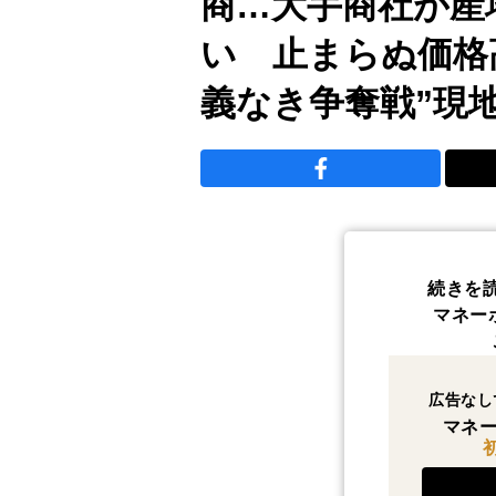
商…大手商社が産
い 止まらぬ価格
義なき争奪戦”現
続きを
マネー
広告なし
マネー