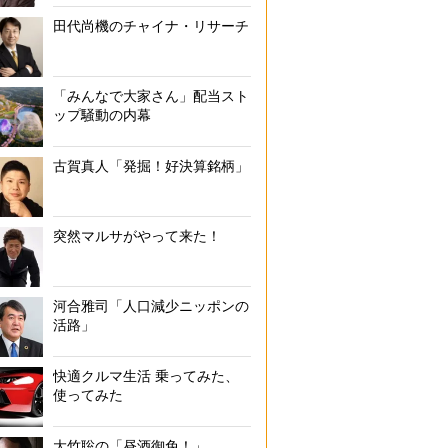
田代尚機のチャイナ・リサーチ
「みんなで大家さん」配当スト
ップ騒動の内幕
古賀真人「発掘！好決算銘柄」
突然マルサがやって来た！
河合雅司「人口減少ニッポンの
活路」
快適クルマ生活 乗ってみた、
使ってみた
大竹聡の「昼酒御免！」