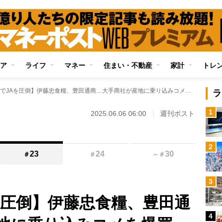
ア
ライフ
マネー
住まい・不動産
家計
トレ
【巨大資本でJAを圧倒】伊藤忠食糧、豊田通商…大手商社が産地に乗り込みコメを爆買い 止まらぬ価格高騰の裏で起きていた“仁義なき争奪戦”現地ルポ
ラ
1
2025.06.06 06:00
週刊ポスト
2
23
24
30
＃
＃
～
＃
3
を圧倒】伊藤忠食糧、豊田通
4