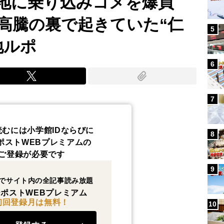
地に乗り込みコメを爆買
高騰の裏で起きていた“仁
5
地ルポ
6
7
読むには小学館IDならびに
8
ポストWEBプレミアムの
ご登録が必要です
9
でサイト内の全記事読み放題
ポストWEBプレミアム
初回登録月は無料！
10