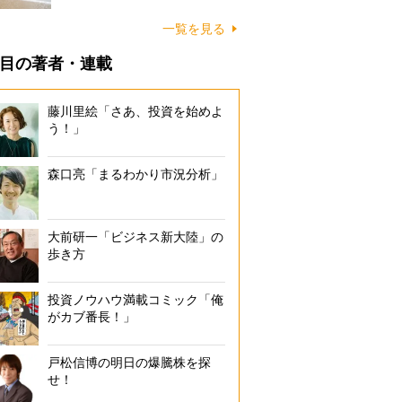
に…
一覧を見る
目の著者・連載
藤川里絵「さあ、投資を始めよ
う！」
森口亮「まるわかり市況分析」
大前研一「ビジネス新大陸」の
歩き方
投資ノウハウ満載コミック「俺
がカブ番長！」
戸松信博の明日の爆騰株を探
せ！