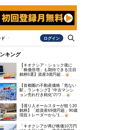
ンド
ログイン
ンキング
【キオクシア・ショック後に
「株価倍増」も期待できる注目
銘柄5選】資産3億円超…
【首都圏の不動産価格「危ない
駅」ランキング】“中古マンシ
ョン売れ行き鈍化”のワ…
【億り人オールスターが狙う20
銘柄】「総資産69億円超」90歳
現役トレーダーから“1…
「キオクシアが再び株価10万円