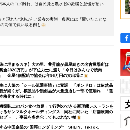
日本人のコメ離れ」は自民党と農水省の欺瞞と怠慢が招い
々と現れた“米転がし”業者の実態 農家には「聞いたことな
しの高値で買い取る例も
俵に埋まるカネ】大の里、豊昇龍が黒星続きの名古屋場所は
賞金2826万円」が下位力士に渡り「今日はみんなで焼肉
」 金星4個配給で協会は年96万円の支出増に
生に人気の「シール流通事情」に変調 「ボンドロ」は依然品
態が続くが、模倣品や類似品が大量流通し一部で値崩れ 「選
本格化する時代に」
0種類以上のパン食べ放題」で行列のできる新形態レストランを
けるサンマルクホールディングス 同社に聞いた「店舗展開の
セプト」、事業を多角化してもぶれない軸
する中国企業の“国籍ロンダリング” SHEIN、TikTok、