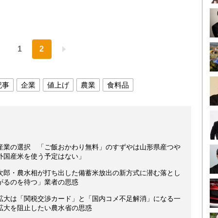
1
2
記事
企業
値上げ
農業
食料品
産業の選択 「ご飯おかわり無料」のすずやは山形県産つや
外国産米を使う予定はない」
次郎・農水相が打ち出した備蓄米放出の新方式に潜む落とし
がるのを待つ」業者の思惑
拡大は「関税交渉カード」と「国内コメ不足解消」になる一
拡大を阻止したい農水省の思惑