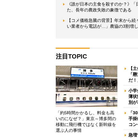
《誰が日本の主食を殺すのか？》「
た、長年の農政失敗の象徴である
【コメ価格急騰の背景】年末から続
い業者から電話が…」農協の3割増
注目TOPIC
【土
「懸
だ！
小学
薄状
別が
「約5時間かかるし、料金も高
「3
いのになぜ？」東京～博多間の
手掛
移動に飛行機ではなく新幹線を
コン
選ぶ人の事情
急増