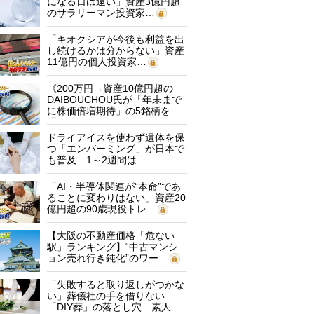
になる日は遠い」資産3億円超
のサラリーマン投資家…
「キオクシアが今後も利益を出
し続けるかは分からない」資産
11億円の個人投資家…
《200万円→資産10億円超の
DAIBOUCHOU氏が「年末まで
に株価倍増期待」の5銘柄を…
ドライアイスを使わず遺体を保
つ「エンバーミング」が日本で
も普及 1～2週間は…
「AI・半導体関連が“本命”であ
ることに変わりはない」資産20
億円超の90歳現役トレ…
【大阪の不動産価格「危ない
駅」ランキング】“中古マンシ
ョン売れ行き鈍化”のワー…
「失敗すると取り返しがつかな
い」葬儀社の手を借りない
「DIY葬」の落とし穴 素人