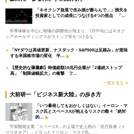
「キオクシア急落で含み損が膨らんで…」損失を
投資家としての成長につなげる4つの視点 「…
半導体株を中心に相場の調整色が強まり、7月中旬にはキオク
シアホールディングスがストップ安をつけるな…
「NYダウは高値更新、ナスダック・S&P500は足踏み」が意味
する米国株市場の変化 半…
【歴史的な爆騰劇】時価総額10兆円企業が「2連続ストップ
高」「制限値幅拡大」の衝撃 フ…
一覧を見る
大前研一「ビジネス新大陸」の歩き方
「いつ暴発してもおかしくはない」イーロン・マ
スク氏とスペースXが抱えるリスクの数々「絶対
的…
宇宙開発企業「スペースX」の上場で史上初の「兆万長者（ト
リリオネア）」となったイーロン・マスク氏。…