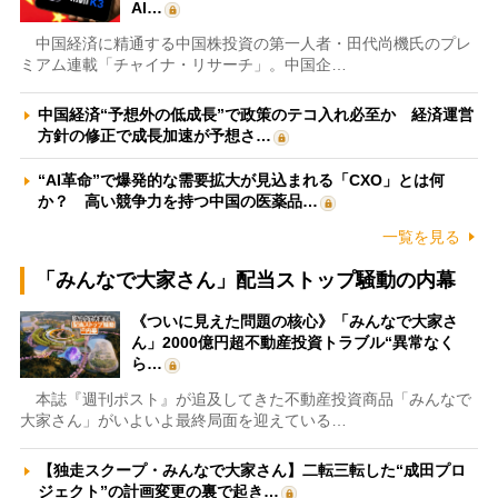
AI…
中国経済に精通する中国株投資の第一人者・田代尚機氏のプレ
ミアム連載「チャイナ・リサーチ」。中国企…
中国経済“予想外の低成長”で政策のテコ入れ必至か 経済運営
方針の修正で成長加速が予想さ…
“AI革命”で爆発的な需要拡大が見込まれる「CXO」とは何
か？ 高い競争力を持つ中国の医薬品…
一覧を見る
「みんなで大家さん」配当ストップ騒動の内幕
《ついに見えた問題の核心》「みんなで大家さ
ん」2000億円超不動産投資トラブル“異常なく
ら…
本誌『週刊ポスト』が追及してきた不動産投資商品「みんなで
大家さん」がいよいよ最終局面を迎えている…
【独走スクープ・みんなで大家さん】二転三転した“成田プロ
ジェクト”の計画変更の裏で起き…