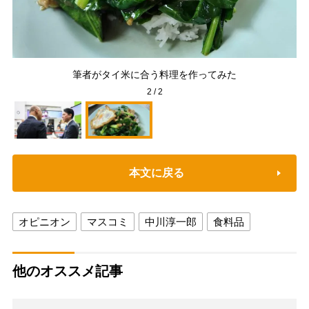
る小
筆者がタイ米に合う料理を作ってみた
2
/
2
本文に戻る
オピニオン
マスコミ
中川淳一郎
食料品
他のオススメ記事