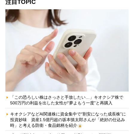
注目TOPIC
「この恐ろしい株はさっさと手放したい…」キオクシア株で
500万円の利益を出した女性が“夢よもう一度”と再購入
キオクシアなどAI関連株に資金集中で“割安になった成長株”に
投資妙味 資産1.5億円超の坂本慎太郎さんが「絶好の仕込み
時」と考える防衛・食品銘柄を紹介