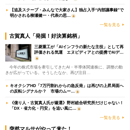
【追及スクープ・みんなで大家さん】独占入手“内部議事録”で
明かされる柳瀬健一・代表の思…
一覧を見る
古賀真人「発掘！好決算銘柄」
三菱重工が「AIインフラの新たな主役」として再
評価される気運 エヌビディアとの提携でAIデ…
今年の株式市場を牽引してきたAI・半導体関連株に、調整の動
きが広がっている。そうしたなか、再び注目…
キオクシアHD「7万円割れからの急反発」は再びの上昇局面へ
の反転シグナルか？ 市場のムー…
《億り人・古賀真人氏が厳選》野村総合研究所だけじゃない！
「DX・省力化・円安」を追い風に…
一覧を見る
突然マルサがやって来た！