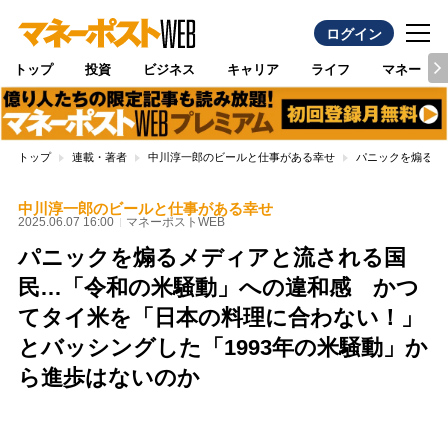
ログイン
トップ
投資
ビジネス
キャリア
ライフ
マネー
トップ
連載・著者
中川淳一郎のビールと仕事がある幸せ
パニックを煽るメ
中川淳一郎のビールと仕事がある幸せ
2025.06.07 16:00
マネーポストWEB
パニックを煽るメディアと流される国
民…「令和の米騒動」への違和感 かつ
てタイ米を「日本の料理に合わない！」
とバッシングした「1993年の米騒動」か
ら進歩はないのか
Loaded
:
87.48%
/
Unmute