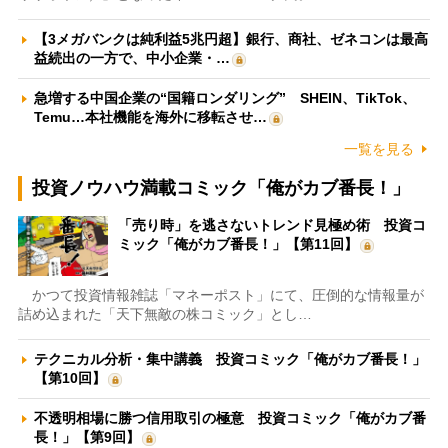
【3メガバンクは純利益5兆円超】銀行、商社、ゼネコンは最高
益続出の一方で、中小企業・…
急増する中国企業の“国籍ロンダリング” SHEIN、TikTok、
Temu…本社機能を海外に移転させ…
一覧を見る
投資ノウハウ満載コミック「俺がカブ番長！」
「売り時」を逃さないトレンド見極め術 投資コ
ミック「俺がカブ番長！」【第11回】
かつて投資情報雑誌「マネーポスト」にて、圧倒的な情報量が
詰め込まれた「天下無敵の株コミック」とし…
テクニカル分析・集中講義 投資コミック「俺がカブ番長！」
【第10回】
不透明相場に勝つ信用取引の極意 投資コミック「俺がカブ番
長！」【第9回】