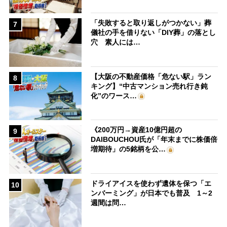
「失敗すると取り返しがつかない」葬
7
儀社の手を借りない「DIY葬」の落とし
穴 素人には…
【大阪の不動産価格「危ない駅」ラン
8
キング】“中古マンション売れ行き鈍
化”のワース…
《200万円→資産10億円超の
9
DAIBOUCHOU氏が「年末までに株価倍
増期待」の5銘柄を公…
ドライアイスを使わず遺体を保つ「エ
10
ンバーミング」が日本でも普及 1～2
週間は問…