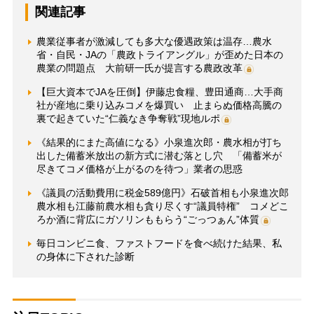
関連記事
農業従事者が激減しても多大な優遇政策は温存…農水
省・自民・JAの「農政トライアングル」が歪めた日本の
農業の問題点 大前研一氏が提言する農政改革
【巨大資本でJAを圧倒】伊藤忠食糧、豊田通商…大手商
社が産地に乗り込みコメを爆買い 止まらぬ価格高騰の
裏で起きていた“仁義なき争奪戦”現地ルポ
《結果的にまた高値になる》小泉進次郎・農水相が打ち
出した備蓄米放出の新方式に潜む落とし穴 「備蓄米が
尽きてコメ価格が上がるのを待つ」業者の思惑
《議員の活動費用に税金589億円》石破首相も小泉進次郎
農水相も江藤前農水相も貪り尽くす“議員特権” コメどこ
ろか酒に背広にガソリンももらう“ごっつぁん”体質
毎日コンビニ食、ファストフードを食べ続けた結果、私
の身体に下された診断