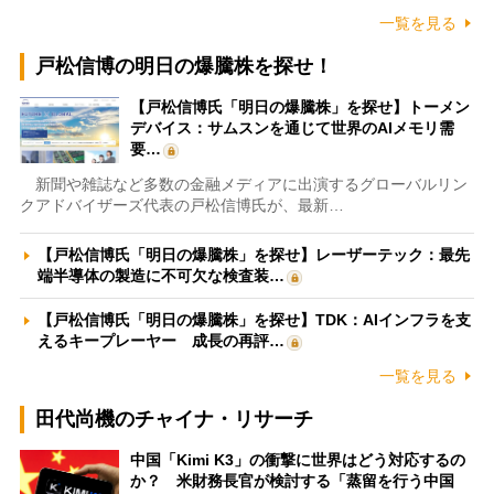
一覧を見る
戸松信博の明日の爆騰株を探せ！
【戸松信博氏「明日の爆騰株」を探せ】トーメン
デバイス：サムスンを通じて世界のAIメモリ需
要…
新聞や雑誌など多数の金融メディアに出演するグローバルリン
クアドバイザーズ代表の戸松信博氏が、最新…
【戸松信博氏「明日の爆騰株」を探せ】レーザーテック：最先
端半導体の製造に不可欠な検査装…
【戸松信博氏「明日の爆騰株」を探せ】TDK：AIインフラを支
えるキープレーヤー 成長の再評…
一覧を見る
田代尚機のチャイナ・リサーチ
中国「Kimi K3」の衝撃に世界はどう対応するの
か？ 米財務長官が検討する「蒸留を行う中国