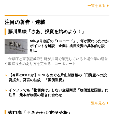
一覧を見る
注目の著者・連載
藤川里絵「さあ、投資を始めよう！」
5年ぶり改訂の「CGコード」、何が変わったのか
ポイントを解説 企業に成長投資の具体的な説
明…
金融庁と東京証券取引所が共同で策定している上場企業の経営
や取締役会のあり方を定める「コーポレート…
【令和のPKOか】GPIFをめぐる片山財務相の「円資産への投
資拡大」発言の波紋 「国債重視」…
インフレでも「物価負け」しない金融商品「物価連動国債」に
注目 元本が物価の動きに合わせ…
一覧を見る
森口亮「まるわかり市況分析」