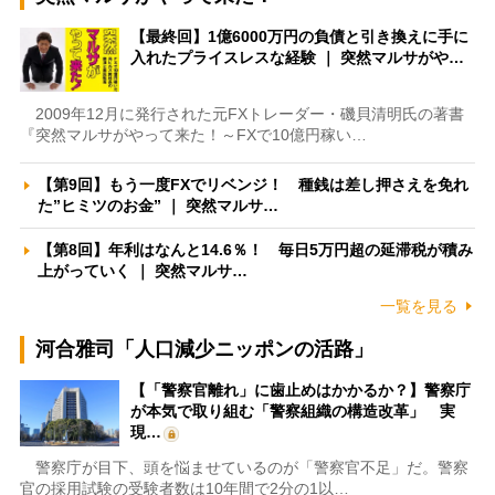
【最終回】1億6000万円の負債と引き換えに手に
入れたプライスレスな経験 ｜ 突然マルサがや…
2009年12月に発行された元FXトレーダー・磯貝清明氏の著書
『突然マルサがやって来た！～FXで10億円稼い…
【第9回】もう一度FXでリベンジ！ 種銭は差し押さえを免れ
た”ヒミツのお金” ｜ 突然マルサ…
【第8回】年利はなんと14.6％！ 毎日5万円超の延滞税が積み
上がっていく ｜ 突然マルサ…
一覧を見る
河合雅司「人口減少ニッポンの活路」
【「警察官離れ」に歯止めはかかるか？】警察庁
が本気で取り組む「警察組織の構造改革」 実
現…
警察庁が目下、頭を悩ませているのが「警察官不足」だ。警察
官の採用試験の受験者数は10年間で2分の1以…