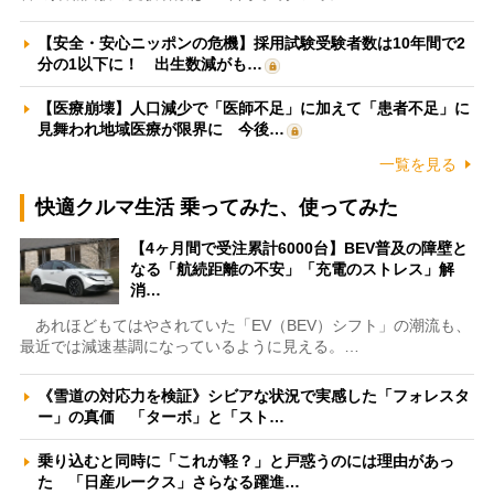
【安全・安心ニッポンの危機】採用試験受験者数は10年間で2
分の1以下に！ 出生数減がも…
【医療崩壊】人口減少で「医師不足」に加えて「患者不足」に
見舞われ地域医療が限界に 今後…
一覧を見る
快適クルマ生活 乗ってみた、使ってみた
【4ヶ月間で受注累計6000台】BEV普及の障壁と
なる「航続距離の不安」「充電のストレス」解
消…
あれほどもてはやされていた「EV（BEV）シフト」の潮流も、
最近では減速基調になっているように見える。…
《雪道の対応力を検証》シビアな状況で実感した「フォレスタ
ー」の真価 「ターボ」と「スト…
乗り込むと同時に「これが軽？」と戸惑うのには理由があっ
た 「日産ルークス」さらなる躍進…