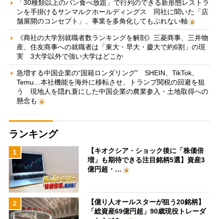
「30種類以上のパン食べ放題」で行列のできる新形態レストラ
ンを手掛けるサンマルクホールディングス 同社に聞いた「店
舗展開のコンセプト」、事業を多角化してもぶれない軸
《商社の大学別就職者数ランキングを解剖》三菱商事、三井物
産、住友商事への就職者は「東大・早大・慶大で約6割」の現
実 3大学以外で強い大学はどこか
急増する中国企業の“国籍ロンダリング” SHEIN、TikTok、
Temu…本社機能を海外に移転させ、トランプ関税の回避を狙
う 現地人を隠れ蓑にした中国企業の農業参入・土地取得への
懸念も
ランキング
【キオクシア・ショック後に「株価倍
1
増」も期待できる注目銘柄5選】資産3
億円超・…
【億り人オールスターが狙う20銘柄】
2
「総資産69億円超」90歳現役トレーダ