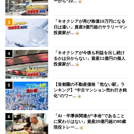
ーから“10…
「キオクシアが再び株価10万円になる
3
日は遠い」資産3億円超のサラリーマン
投資家が…
「キオクシアが今後も利益を出し続け
4
るかは分からない」資産11億円の個人
投資家が…
【首都圏の不動産価格「危ない駅」ラ
5
ンキング】“中古マンション売れ行き鈍
化”のワー…
「AI・半導体関連が“本命”であること
6
に変わりはない」資産20億円超の90歳
現役トレー…