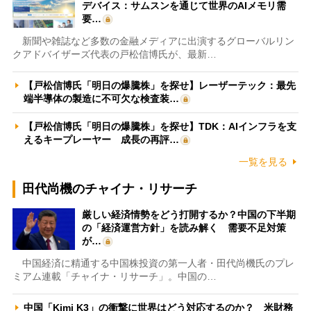
デバイス：サムスンを通じて世界のAIメモリ需
要…
新聞や雑誌など多数の金融メディアに出演するグローバルリン
クアドバイザーズ代表の戸松信博氏が、最新…
【戸松信博氏「明日の爆騰株」を探せ】レーザーテック：最先
端半導体の製造に不可欠な検査装…
【戸松信博氏「明日の爆騰株」を探せ】TDK：AIインフラを支
えるキープレーヤー 成長の再評…
一覧を見る
田代尚機のチャイナ・リサーチ
厳しい経済情勢をどう打開するか？中国の下半期
の「経済運営方針」を読み解く 需要不足対策
が…
中国経済に精通する中国株投資の第一人者・田代尚機氏のプレ
ミアム連載「チャイナ・リサーチ」。中国の…
中国「Kimi K3」の衝撃に世界はどう対応するのか？ 米財務