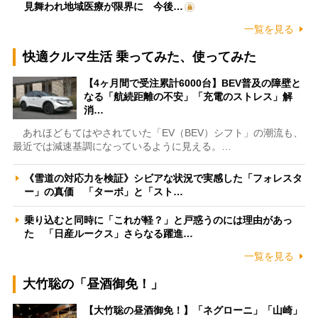
見舞われ地域医療が限界に 今後…
一覧を見る
快適クルマ生活 乗ってみた、使ってみた
【4ヶ月間で受注累計6000台】BEV普及の障壁と
なる「航続距離の不安」「充電のストレス」解
消…
あれほどもてはやされていた「EV（BEV）シフト」の潮流も、
最近では減速基調になっているように見える。…
《雪道の対応力を検証》シビアな状況で実感した「フォレスタ
ー」の真価 「ターボ」と「スト…
乗り込むと同時に「これが軽？」と戸惑うのには理由があっ
た 「日産ルークス」さらなる躍進…
一覧を見る
大竹聡の「昼酒御免！」
【大竹聡の昼酒御免！】「ネグローニ」「山崎」