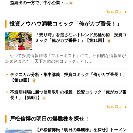
益続出の一方で、中小企業・…
一覧を見る
投資ノウハウ満載コミック「俺がカブ番長！」
「売り時」を逃さないトレンド見極め術 投資コ
ミック「俺がカブ番長！」【第11回】
かつて投資情報雑誌「マネーポスト」にて、圧倒的な情報量が
詰め込まれた「天下無敵の株コミック」とし…
テクニカル分析・集中講義 投資コミック「俺がカブ番長！」
【第10回】
不透明相場に勝つ信用取引の極意 投資コミック「俺がカブ番
長！」【第9回】
一覧を見る
戸松信博の明日の爆騰株を探せ！
【戸松信博氏「明日の爆騰株」を探せ】トーメン