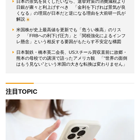
日本の景気を良くしたいなら、選挙対策の消費減税より
日銀が粛々と利上げすべき 「金利を下げれば景気が良
くなる」の理屈が日本だと逆になる理由を大前研一氏が
解説
米国株が史上最高値を更新でも「危うい株高」のリス
ク 「FRBへの利下げ圧力」と「関税強化によるインフ
レ懸念」という相反する要因がもたらす不安定な構図
日本製鉄・橋本英二会長、USスチール買収直前に故郷・
熊本の母校での講演で語ったアメリカ観 「“世界の面倒
はもう見ない”という米国の大きな転換は変わりません」
注目TOPIC