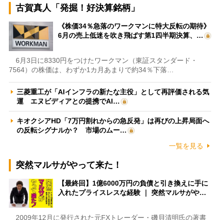
古賀真人「発掘！好決算銘柄」
《株価34％急落のワークマンに特大反転の期待》
6月の売上低迷を吹き飛ばす第1四半期決算、…
6月3日に8330円をつけたワークマン（東証スタンダード・
7564）の株価は、わずか1カ月あまりで約34％下落…
三菱重工が「AIインフラの新たな主役」として再評価される気
運 エヌビディアとの提携でAI…
キオクシアHD「7万円割れからの急反発」は再びの上昇局面へ
の反転シグナルか？ 市場のムー…
一覧を見る
突然マルサがやって来た！
【最終回】1億6000万円の負債と引き換えに手に
入れたプライスレスな経験 ｜ 突然マルサがや…
2009年12月に発行された元FXトレーダー・磯貝清明氏の著書