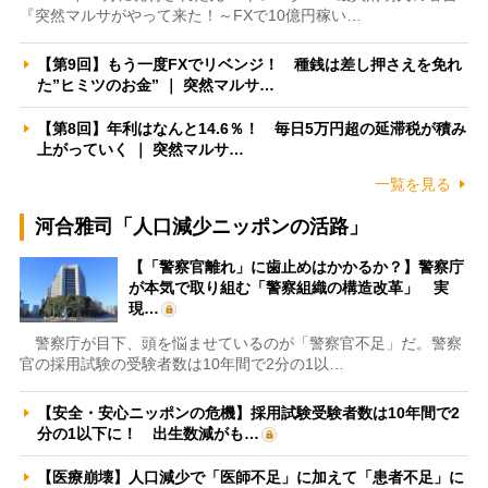
『突然マルサがやって来た！～FXで10億円稼い…
【第9回】もう一度FXでリベンジ！ 種銭は差し押さえを免れ
た”ヒミツのお金” ｜ 突然マルサ…
【第8回】年利はなんと14.6％！ 毎日5万円超の延滞税が積み
上がっていく ｜ 突然マルサ…
一覧を見る
河合雅司「人口減少ニッポンの活路」
【「警察官離れ」に歯止めはかかるか？】警察庁
が本気で取り組む「警察組織の構造改革」 実
現…
警察庁が目下、頭を悩ませているのが「警察官不足」だ。警察
官の採用試験の受験者数は10年間で2分の1以…
【安全・安心ニッポンの危機】採用試験受験者数は10年間で2
分の1以下に！ 出生数減がも…
【医療崩壊】人口減少で「医師不足」に加えて「患者不足」に