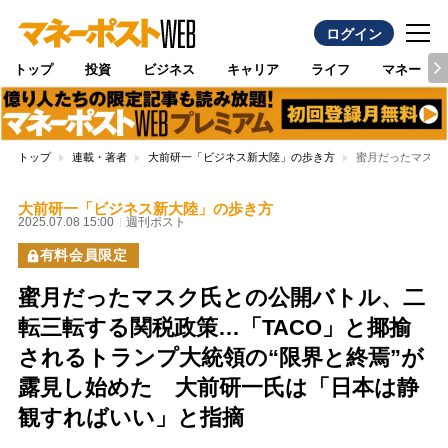
ログイン
トップ
投資
ビジネス
キャリア
ライフ
マネー
トップ
連載・著者
大前研一「ビジネス新大陸」の歩き方
蜜月だったマスク
大前研一「ビジネス新大陸」の歩き方
2025.07.08 15:00
週刊ポスト
有料会員限定
蜜月だったマスク氏との公開バトル、二
転三転する関税政策…「TACO」と揶揄
されるトランプ大統領の“限界と終焉”が
露見し始めた 大前研一氏は「日本は静
観すればいい」と指摘