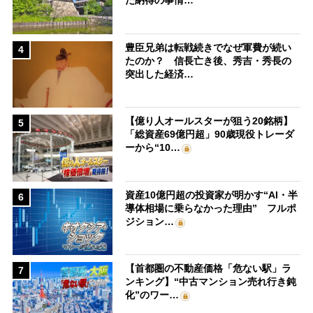
た納得の事情…
豊臣兄弟は転戦続きでなぜ軍費が続い
4
たのか？ 信長亡き後、秀吉・秀長の
突出した経済…
【億り人オールスターが狙う20銘柄】
5
「総資産69億円超」90歳現役トレーダ
ーから“10…
資産10億円超の投資家が明かす“AI・半
6
導体相場に乗らなかった理由” フルポ
ジション…
【首都圏の不動産価格「危ない駅」ラ
7
ンキング】“中古マンション売れ行き鈍
化”のワー…