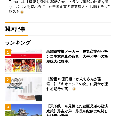
Temu…本社機能を海外に移転させ、トランプ関税の回避を狙
う 現地人を隠れ蓑にした中国企業の農業参入・土地取得への
懸念も
関連記事
ランキング
老舗遊技機メーカー・豊丸産業がパチ
1
ンコ事業停止の背景 大手と中小の格
差拡大に拍車…
【資産10億円超・かんちさんが厳
2
選！】「キオクシアの次」に資金が流
れる期待の高…
【天下統一を見据えた豊臣兄弟の経済
3
政策】秀吉が弟・秀長を紀伊に転封し