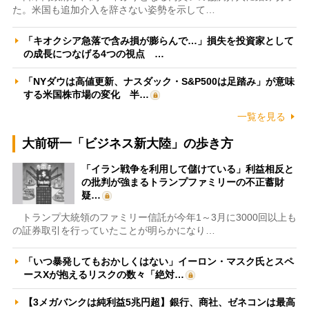
た。米国も追加介入を辞さない姿勢を示して…
「キオクシア急落で含み損が膨らんで…」損失を投資家として
の成長につなげる4つの視点 …
「NYダウは高値更新、ナスダック・S&P500は足踏み」が意味
する米国株市場の変化 半…
一覧を見る
大前研一「ビジネス新大陸」の歩き方
「イラン戦争を利用して儲けている」利益相反と
の批判が強まるトランプファミリーの不正蓄財
疑…
トランプ大統領のファミリー信託が今年1～3月に3000回以上も
の証券取引を行っていたことが明らかになり…
「いつ暴発してもおかしくはない」イーロン・マスク氏とスペ
ースXが抱えるリスクの数々「絶対…
【3メガバンクは純利益5兆円超】銀行、商社、ゼネコンは最高