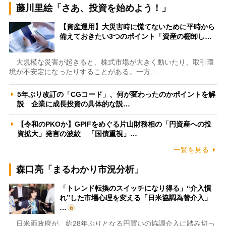
藤川里絵「さあ、投資を始めよう！」
【資産運用】大災害時に慌てないために平時から
備えておきたい3つのポイント「資産の棚卸し…
大規模な災害が起きると、株式市場が大きく動いたり、取引環
境が不安定になったりすることがある。一方…
5年ぶり改訂の「CGコード」、何が変わったのかポイントを解
説 企業に成長投資の具体的な説…
【令和のPKOか】GPIFをめぐる片山財務相の「円資産への投
資拡大」発言の波紋 「国債重視」…
一覧を見る
森口亮「まるわかり市況分析」
「トレンド転換のスイッチになり得る」“介入慣
れ”した市場心理を変える「日米協調為替介入」
…
日米両政府が、約28年ぶりとなる円買いの協調介入に踏み切っ