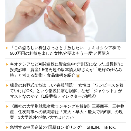
「この恐ろしい株はさっさと手放したい…」キオクシア株で
500万円の利益を出した女性が“夢よもう一度”と再購入
キオクシアなどAI関連株に資金集中で“割安になった成長株”に
投資妙味 資産1.5億円超の坂本慎太郎さんが「絶好の仕込み
時」と考える防衛・食品銘柄を紹介
猛暑のお葬式で悩ましい“喪服問題” 女性は「ワンピースを着
ていけばOK」という俗説に潜む誤解、なぜ「ジャケット」が
マストなのか？《1級葬祭ディレクターが解説》
《商社の大学別就職者数ランキングを解剖》三菱商事、三井物
産、住友商事への就職者は「東大・早大・慶大で約6割」の現
実 3大学以外で強い大学はどこか
急増する中国企業の“国籍ロンダリング” SHEIN、TikTok、