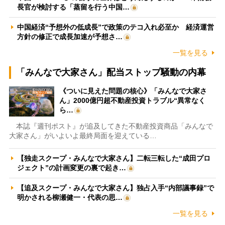
長官が検討する「蒸留を行う中国…
中国経済“予想外の低成長”で政策のテコ入れ必至か 経済運営
方針の修正で成長加速が予想さ…
一覧を見る
「みんなで大家さん」配当ストップ騒動の内幕
《ついに見えた問題の核心》「みんなで大家さ
ん」2000億円超不動産投資トラブル“異常なく
ら…
本誌『週刊ポスト』が追及してきた不動産投資商品「みんなで
大家さん」がいよいよ最終局面を迎えている…
【独走スクープ・みんなで大家さん】二転三転した“成田プロ
ジェクト”の計画変更の裏で起き…
【追及スクープ・みんなで大家さん】独占入手“内部議事録”で
明かされる柳瀬健一・代表の思…
一覧を見る