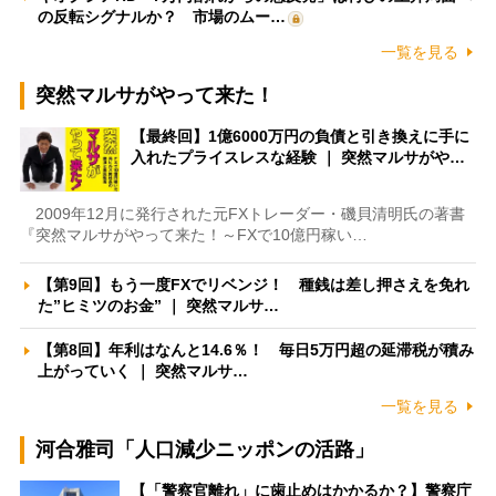
の反転シグナルか？ 市場のムー…
一覧を見る
突然マルサがやって来た！
【最終回】1億6000万円の負債と引き換えに手に
入れたプライスレスな経験 ｜ 突然マルサがや…
2009年12月に発行された元FXトレーダー・磯貝清明氏の著書
『突然マルサがやって来た！～FXで10億円稼い…
【第9回】もう一度FXでリベンジ！ 種銭は差し押さえを免れ
た”ヒミツのお金” ｜ 突然マルサ…
【第8回】年利はなんと14.6％！ 毎日5万円超の延滞税が積み
上がっていく ｜ 突然マルサ…
一覧を見る
河合雅司「人口減少ニッポンの活路」
【「警察官離れ」に歯止めはかかるか？】警察庁