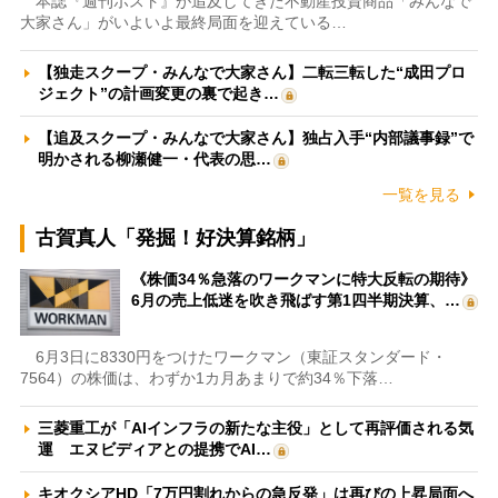
本誌『週刊ポスト』が追及してきた不動産投資商品「みんなで
大家さん」がいよいよ最終局面を迎えている…
【独走スクープ・みんなで大家さん】二転三転した“成田プロ
ジェクト”の計画変更の裏で起き…
【追及スクープ・みんなで大家さん】独占入手“内部議事録”で
明かされる柳瀬健一・代表の思…
一覧を見る
古賀真人「発掘！好決算銘柄」
《株価34％急落のワークマンに特大反転の期待》
6月の売上低迷を吹き飛ばす第1四半期決算、…
6月3日に8330円をつけたワークマン（東証スタンダード・
7564）の株価は、わずか1カ月あまりで約34％下落…
三菱重工が「AIインフラの新たな主役」として再評価される気
運 エヌビディアとの提携でAI…
キオクシアHD「7万円割れからの急反発」は再びの上昇局面へ