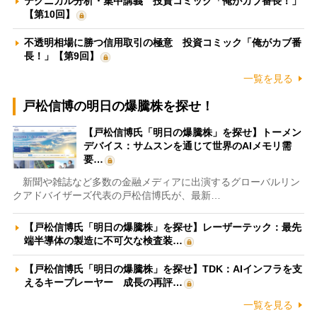
テクニカル分析・集中講義 投資コミック「俺がカブ番長！」
【第10回】
不透明相場に勝つ信用取引の極意 投資コミック「俺がカブ番
長！」【第9回】
一覧を見る
戸松信博の明日の爆騰株を探せ！
【戸松信博氏「明日の爆騰株」を探せ】トーメン
デバイス：サムスンを通じて世界のAIメモリ需
要…
新聞や雑誌など多数の金融メディアに出演するグローバルリン
クアドバイザーズ代表の戸松信博氏が、最新…
【戸松信博氏「明日の爆騰株」を探せ】レーザーテック：最先
端半導体の製造に不可欠な検査装…
【戸松信博氏「明日の爆騰株」を探せ】TDK：AIインフラを支
えるキープレーヤー 成長の再評…
一覧を見る