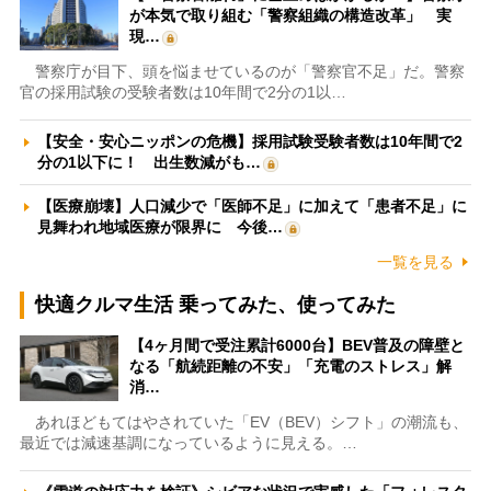
が本気で取り組む「警察組織の構造改革」 実
現…
警察庁が目下、頭を悩ませているのが「警察官不足」だ。警察
官の採用試験の受験者数は10年間で2分の1以…
【安全・安心ニッポンの危機】採用試験受験者数は10年間で2
分の1以下に！ 出生数減がも…
【医療崩壊】人口減少で「医師不足」に加えて「患者不足」に
見舞われ地域医療が限界に 今後…
一覧を見る
快適クルマ生活 乗ってみた、使ってみた
【4ヶ月間で受注累計6000台】BEV普及の障壁と
なる「航続距離の不安」「充電のストレス」解
消…
あれほどもてはやされていた「EV（BEV）シフト」の潮流も、
最近では減速基調になっているように見える。…