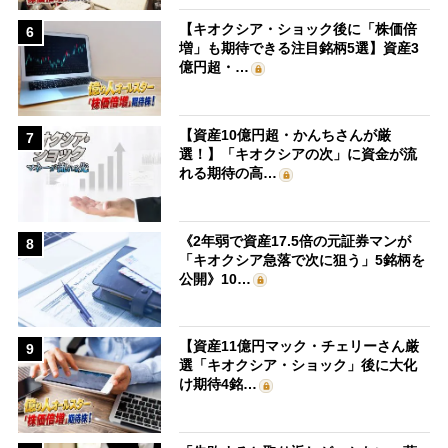
【キオクシア・ショック後に「株価倍
6
増」も期待できる注目銘柄5選】資産3
億円超・…
【資産10億円超・かんちさんが厳
7
選！】「キオクシアの次」に資金が流
れる期待の高…
《2年弱で資産17.5倍の元証券マンが
8
「キオクシア急落で次に狙う」5銘柄を
公開》10…
【資産11億円マック・チェリーさん厳
9
選「キオクシア・ショック」後に大化
け期待4銘…