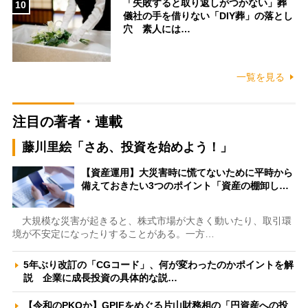
「失敗すると取り返しがつかない」葬
10
儀社の手を借りない「DIY葬」の落とし
穴 素人には…
一覧を見る
注目の著者・連載
藤川里絵「さあ、投資を始めよう！」
【資産運用】大災害時に慌てないために平時から
備えておきたい3つのポイント「資産の棚卸し…
大規模な災害が起きると、株式市場が大きく動いたり、取引環
境が不安定になったりすることがある。一方…
5年ぶり改訂の「CGコード」、何が変わったのかポイントを解
説 企業に成長投資の具体的な説…
【令和のPKOか】GPIFをめぐる片山財務相の「円資産への投