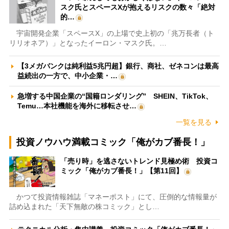
スク氏とスペースXが抱えるリスクの数々「絶対
的…
宇宙開発企業「スペースX」の上場で史上初の「兆万長者（ト
リリオネア）」となったイーロン・マスク氏。…
【3メガバンクは純利益5兆円超】銀行、商社、ゼネコンは最高
益続出の一方で、中小企業・…
急増する中国企業の“国籍ロンダリング” SHEIN、TikTok、
Temu…本社機能を海外に移転させ…
一覧を見る
投資ノウハウ満載コミック「俺がカブ番長！」
「売り時」を逃さないトレンド見極め術 投資コ
ミック「俺がカブ番長！」【第11回】
かつて投資情報雑誌「マネーポスト」にて、圧倒的な情報量が
詰め込まれた「天下無敵の株コミック」とし…