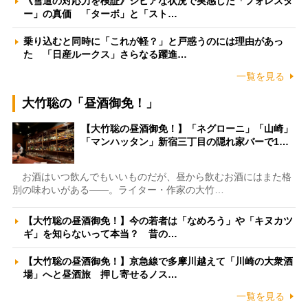
《雪道の対応力を検証》シビアな状況で実感した「フォレスタ
ー」の真価 「ターボ」と「スト…
乗り込むと同時に「これが軽？」と戸惑うのには理由があっ
た 「日産ルークス」さらなる躍進…
一覧を見る
大竹聡の「昼酒御免！」
【大竹聡の昼酒御免！】「ネグローニ」「山崎」
「マンハッタン」新宿三丁目の隠れ家バーで1…
お酒はいつ飲んでもいいものだが、昼から飲むお酒にはまた格
別の味わいがある――。ライター・作家の大竹…
【大竹聡の昼酒御免！】今の若者は「なめろう」や「キヌカツ
ギ」を知らないって本当？ 昔の…
【大竹聡の昼酒御免！】京急線で多摩川越えて「川崎の大衆酒
場」へと昼酒旅 押し寄せるノス…
一覧を見る