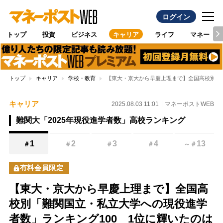
ログイン
トップ
投資
ビジネス
キャリア
ライフ
マネー
トップ
キャリア
学校・教育
【東大・京大から早慶上理まで】全国高校別「難
キャリア
2025.08.03 11:01
マネーポストWEB
難関大「2025年現役進学者数」高校ランキング
1
2
3
4
13
＃
＃
＃
＃
～
＃
有料会員限定
【東大・京大から早慶上理まで】全国高
校別「難関国立・私立大学への現役進学
者数」ランキング100 1位に輝いたのは