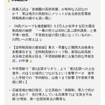
推薦入試は「首都圏の高所得層」が有利な入試なの
か？ 実は地方の高校生にメリットがある総合型選抜
情報格差の縮小も追い風に
《N高グループを徹底解剖》3.2万人が在学する巨大通信
制高校の秘密 「一番の売りは300に及ぶ課外講座」と奥
平博一校長、「不登校生徒の受け皿になっているのか」
の問いへの答えは
【定時制高校の最前線】東大・早慶など難関大合格者を
多数輩出する「定時制高校のトップ校」新宿山吹高校・
永浜裕之校長が語る「不登校経験者にも魅力的な学校生
活」の中身
中学受験で「第1志望ギリギリ」より「第2志望への上位
進学」のほうが成功につながるという衝撃データ 進学
した学校での「学内順位」は後々まで影響【中室牧子教
授に聞く】
石破首相が検討指示、公立高校の「併願制」導入で何が
起きるか？ 先行導入している兵庫県では“玉突き不合
格”が増加、第一志望加算点の弊害も