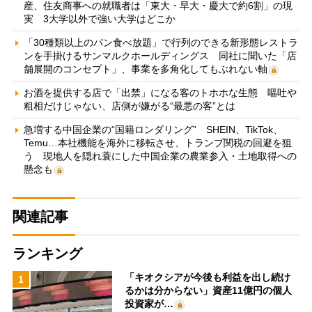
産、住友商事への就職者は「東大・早大・慶大で約6割」の現
実 3大学以外で強い大学はどこか
「30種類以上のパン食べ放題」で行列のできる新形態レストラ
ンを手掛けるサンマルクホールディングス 同社に聞いた「店
舗展開のコンセプト」、事業を多角化してもぶれない軸
お酒を提供する店で「出禁」になる客のトホホな生態 嘔吐や
粗相だけじゃない、店側が嫌がる“最悪の客”とは
急増する中国企業の“国籍ロンダリング” SHEIN、TikTok、
Temu…本社機能を海外に移転させ、トランプ関税の回避を狙
う 現地人を隠れ蓑にした中国企業の農業参入・土地取得への
懸念も
関連記事
ランキング
「キオクシアが今後も利益を出し続け
1
るかは分からない」資産11億円の個人
投資家が…