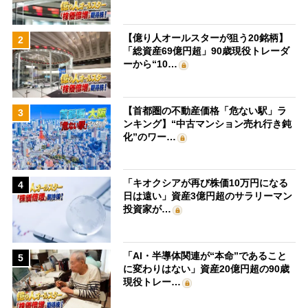
【億り人オールスターが狙う20銘柄】
2
「総資産69億円超」90歳現役トレーダ
ーから“10…
【首都圏の不動産価格「危ない駅」ラ
3
ンキング】“中古マンション売れ行き鈍
化”のワー…
「キオクシアが再び株価10万円になる
4
日は遠い」資産3億円超のサラリーマン
投資家が…
「AI・半導体関連が“本命”であること
5
に変わりはない」資産20億円超の90歳
現役トレー…