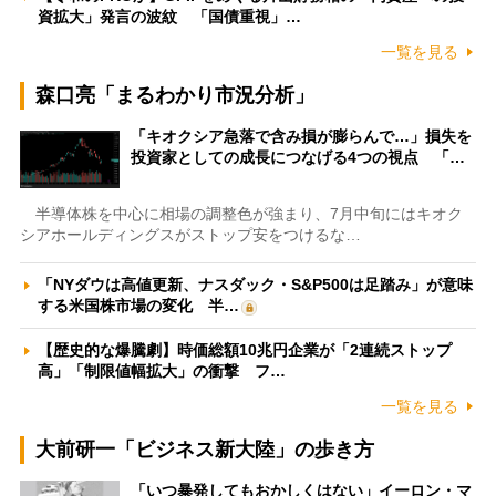
資拡大」発言の波紋 「国債重視」…
一覧を見る
森口亮「まるわかり市況分析」
「キオクシア急落で含み損が膨らんで…」損失を
投資家としての成長につなげる4つの視点 「…
半導体株を中心に相場の調整色が強まり、7月中旬にはキオク
シアホールディングスがストップ安をつけるな…
「NYダウは高値更新、ナスダック・S&P500は足踏み」が意味
する米国株市場の変化 半…
【歴史的な爆騰劇】時価総額10兆円企業が「2連続ストップ
高」「制限値幅拡大」の衝撃 フ…
一覧を見る
大前研一「ビジネス新大陸」の歩き方
「いつ暴発してもおかしくはない」イーロン・マ