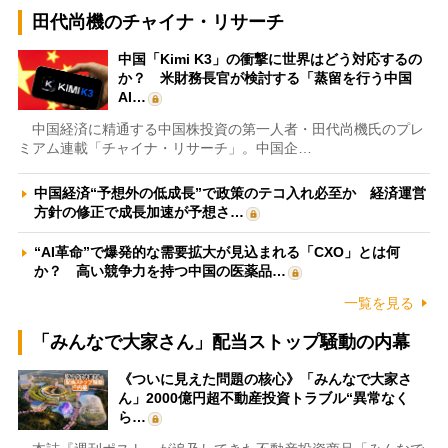
田代尚機のチャイナ・リサーチ
中国「Kimi K3」の衝撃に世界はどう対応するの
か？ 米財務長官が検討する「蒸留を行う中国
AI…
中国経済に精通する中国株投資の第一人者・田代尚機氏のプレ
ミアム連載「チャイナ・リサーチ」。中国企…
中国経済“予想外の低成長”で政策のテコ入れ必至か 経済運営
方針の修正で成長加速が予想さ…
“AI革命”で爆発的な需要拡大が見込まれる「CXO」とは何
か？ 高い競争力を持つ中国の医薬品…
一覧を見る
「みんなで大家さん」配当ストップ騒動の内幕
《ついに見えた問題の核心》「みんなで大家さ
ん」2000億円超不動産投資トラブル“異常なく
ら…