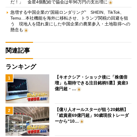
だ！」 金星4個配給で協会は年96万円の支出増に
急増する中国企業の“国籍ロンダリング” SHEIN、TikTok、
Temu…本社機能を海外に移転させ、トランプ関税の回避を狙
う 現地人を隠れ蓑にした中国企業の農業参入・土地取得への
懸念も
関連記事
ランキング
【キオクシア・ショック後に「株価倍
1
増」も期待できる注目銘柄5選】資産3
億円超・…
【億り人オールスターが狙う20銘柄】
2
「総資産69億円超」90歳現役トレーダ
ーから“10…