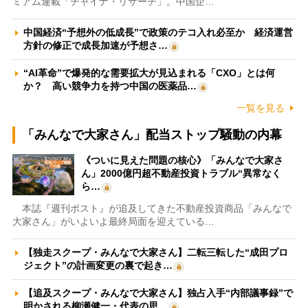
ミアム連載「チャイナ・リサーチ」。中国企…
中国経済“予想外の低成長”で政策のテコ入れ必至か 経済運営
方針の修正で成長加速が予想さ…
“AI革命”で爆発的な需要拡大が見込まれる「CXO」とは何
か？ 高い競争力を持つ中国の医薬品…
一覧を見る
「みんなで大家さん」配当ストップ騒動の内幕
《ついに見えた問題の核心》「みんなで大家さ
ん」2000億円超不動産投資トラブル“異常なく
ら…
本誌『週刊ポスト』が追及してきた不動産投資商品「みんなで
大家さん」がいよいよ最終局面を迎えている…
【独走スクープ・みんなで大家さん】二転三転した“成田プロ
ジェクト”の計画変更の裏で起き…
【追及スクープ・みんなで大家さん】独占入手“内部議事録”で
明かされる柳瀬健一・代表の思…