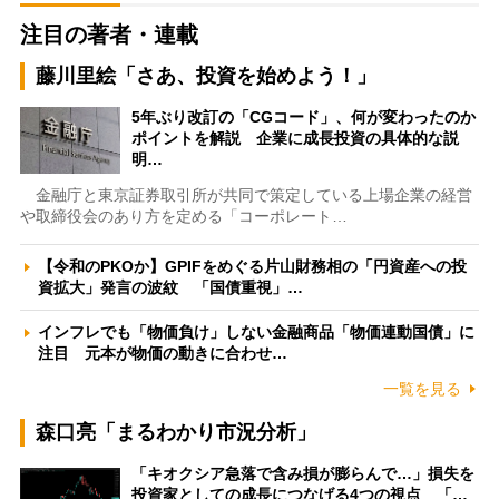
注目の著者・連載
藤川里絵「さあ、投資を始めよう！」
5年ぶり改訂の「CGコード」、何が変わったのか
ポイントを解説 企業に成長投資の具体的な説
明…
金融庁と東京証券取引所が共同で策定している上場企業の経営
や取締役会のあり方を定める「コーポレート…
【令和のPKOか】GPIFをめぐる片山財務相の「円資産への投
資拡大」発言の波紋 「国債重視」…
インフレでも「物価負け」しない金融商品「物価連動国債」に
注目 元本が物価の動きに合わせ…
一覧を見る
森口亮「まるわかり市況分析」
「キオクシア急落で含み損が膨らんで…」損失を
投資家としての成長につなげる4つの視点 「…