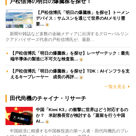
戸松信博の明日の爆騰株を探せ！
【戸松信博氏「明日の爆騰株」を探せ】トーメン
デバイス：サムスンを通じて世界のAIメモリ需
要…
新聞や雑誌など多数の金融メディアに出演するグローバルリン
クアドバイザーズ代表の戸松信博氏が、最新…
【戸松信博氏「明日の爆騰株」を探せ】レーザーテック：最先
端半導体の製造に不可欠な検査装…
【戸松信博氏「明日の爆騰株」を探せ】TDK：AIインフラを支
えるキープレーヤー 成長の再評…
一覧を見る
田代尚機のチャイナ・リサーチ
中国「Kimi K3」の衝撃に世界はどう対応するの
か？ 米財務長官が検討する「蒸留を行う中国
AI…
中国経済に精通する中国株投資の第一人者・田代尚機氏のプレ