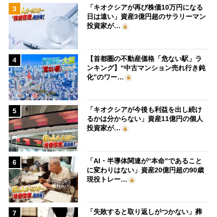
「キオクシアが再び株価10万円になる
3
日は遠い」資産3億円超のサラリーマン
投資家が…
【首都圏の不動産価格「危ない駅」ラ
4
ンキング】“中古マンション売れ行き鈍
化”のワー…
「キオクシアが今後も利益を出し続け
5
るかは分からない」資産11億円の個人
投資家が…
「AI・半導体関連が“本命”であること
6
に変わりはない」資産20億円超の90歳
現役トレー…
「失敗すると取り返しがつかない」葬
7