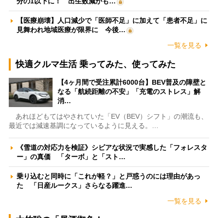
分の1以下に！ 出生数減がも…
【医療崩壊】人口減少で「医師不足」に加えて「患者不足」に
見舞われ地域医療が限界に 今後…
一覧を見る
快適クルマ生活 乗ってみた、使ってみた
【4ヶ月間で受注累計6000台】BEV普及の障壁と
なる「航続距離の不安」「充電のストレス」解
消…
あれほどもてはやされていた「EV（BEV）シフト」の潮流も、
最近では減速基調になっているように見える。…
《雪道の対応力を検証》シビアな状況で実感した「フォレスタ
ー」の真価 「ターボ」と「スト…
乗り込むと同時に「これが軽？」と戸惑うのには理由があっ
た 「日産ルークス」さらなる躍進…
一覧を見る