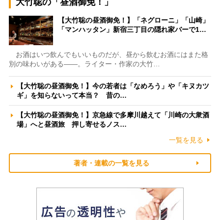
大竹聡の「昼酒御免！」
【大竹聡の昼酒御免！】「ネグローニ」「山崎」
「マンハッタン」新宿三丁目の隠れ家バーで1…
お酒はいつ飲んでもいいものだが、昼から飲むお酒にはまた格
別の味わいがある――。ライター・作家の大竹…
【大竹聡の昼酒御免！】今の若者は「なめろう」や「キヌカツ
ギ」を知らないって本当？ 昔の…
【大竹聡の昼酒御免！】京急線で多摩川越えて「川崎の大衆酒
場」へと昼酒旅 押し寄せるノス…
一覧を見る
著者・連載の一覧を見る