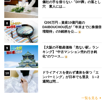
儀社の手を借りない「DIY葬」の落とし
穴 素人には…
《200万円→資産10億円超の
8
DAIBOUCHOU氏が「年末までに株価倍
増期待」の5銘柄を公…
【大阪の不動産価格「危ない駅」ラン
9
キング】“中古マンション売れ行き鈍
化”のワース…
ドライアイスを使わず遺体を保つ「エ
10
ンバーミング」が日本でも普及 1～2
週間は問…
一覧を見る