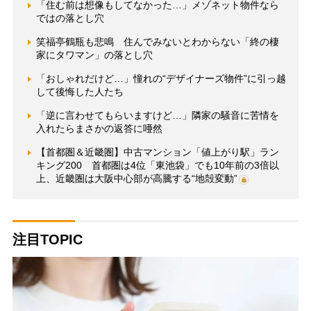
「住む前は想像もしてなかった…」メゾネット物件なら
ではの落とし穴
笑福亭鶴瓶も悲鳴 住んでみないとわからない「終の棲
家にタワマン」の落とし穴
「おしゃれだけど…」憧れの“デザイナーズ物件”に引っ越
して後悔した人たち
「逆に言わせてもらいますけど…」隣家の騒音に苦情を
入れたらまさかの返答に唖然
【首都圏＆近畿圏】中古マンション「値上がり駅」ラン
キング200 首都圏は4位「東池袋」でも10年前の3倍以
上、近畿圏は大阪中心部が高騰する“地殻変動”
注目TOPIC