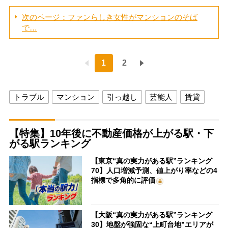
次のページ：ファンらしき女性がマンションのそば
で…
1
2
トラブル
マンション
引っ越し
芸能人
賃貸
【特集】10年後に不動産価格が上がる駅・下
がる駅ランキング
【東京“真の実力がある駅”ランキング
70】人口増減予測、値上がり率などの4
指標で多角的に評価
【大阪“真の実力がある駅”ランキング
30】地盤が強固な“上町台地”エリアが