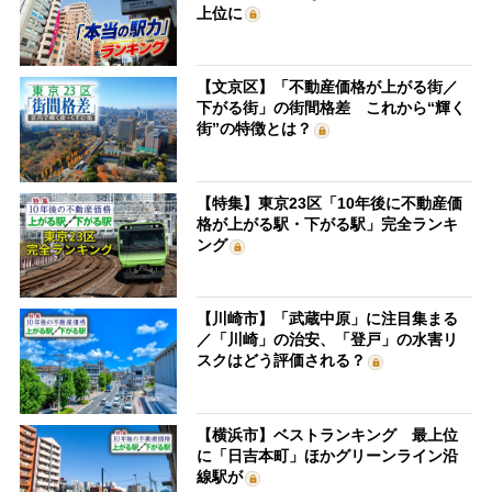
上位に
【文京区】「不動産価格が上がる街／
下がる街」の街間格差 これから“輝く
街”の特徴とは？
【特集】東京23区「10年後に不動産価
格が上がる駅・下がる駅」完全ランキ
ング
【川崎市】「武蔵中原」に注目集まる
／「川崎」の治安、「登戸」の水害リ
スクはどう評価される？
【横浜市】ベストランキング 最上位
に「日吉本町」ほかグリーンライン沿
線駅が