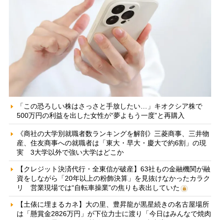
「この恐ろしい株はさっさと手放したい…」キオクシア株で
500万円の利益を出した女性が“夢よもう一度”と再購入
《商社の大学別就職者数ランキングを解剖》三菱商事、三井物
産、住友商事への就職者は「東大・早大・慶大で約6割」の現
実 3大学以外で強い大学はどこか
【クレジット決済代行・全東信が破産】63社もの金融機関が融
資をしながら「20年以上の粉飾決算」を見抜けなかったカラク
リ 営業現場では“自転車操業”の焦りも表出していた
【土俵に埋まるカネ】大の里、豊昇龍が黒星続きの名古屋場所
は「懸賞金2826万円」が下位力士に渡り「今日はみんなで焼肉