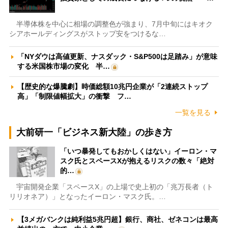
半導体株を中心に相場の調整色が強まり、7月中旬にはキオク
シアホールディングスがストップ安をつけるな…
「NYダウは高値更新、ナスダック・S&P500は足踏み」が意味
する米国株市場の変化 半…
【歴史的な爆騰劇】時価総額10兆円企業が「2連続ストップ
高」「制限値幅拡大」の衝撃 フ…
一覧を見る
大前研一「ビジネス新大陸」の歩き方
「いつ暴発してもおかしくはない」イーロン・マ
スク氏とスペースXが抱えるリスクの数々「絶対
的…
宇宙開発企業「スペースX」の上場で史上初の「兆万長者（ト
リリオネア）」となったイーロン・マスク氏。…
【3メガバンクは純利益5兆円超】銀行、商社、ゼネコンは最高