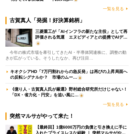
一覧を見る
古賀真人「発掘！好決算銘柄」
三菱重工が「AIインフラの新たな主役」として再
評価される気運 エヌビディアとの提携でAIデ…
今年の株式市場を牽引してきたAI・半導体関連株に、調整の動
きが広がっている。そうしたなか、再び注目…
キオクシアHD「7万円割れからの急反発」は再びの上昇局面へ
の反転シグナルか？ 市場のムー…
《億り人・古賀真人氏が厳選》野村総合研究所だけじゃない！
「DX・省力化・円安」を追い風に…
一覧を見る
突然マルサがやって来た！
【最終回】1億6000万円の負債と引き換えに手に
入れたプライスレスな経験 ｜ 突然マルサがや…