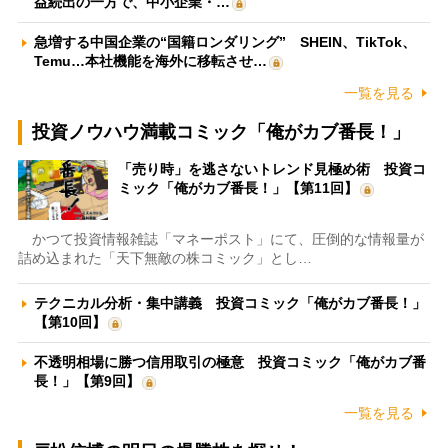
益続出の一方で、中小企業・…
急増する中国企業の“国籍ロンダリング” SHEIN、TikTok、
Temu…本社機能を海外に移転させ…
一覧を見る
投資ノウハウ満載コミック「俺がカブ番長！」
「売り時」を逃さないトレンド見極め術 投資コ
ミック「俺がカブ番長！」【第11回】
かつて投資情報雑誌「マネーポスト」にて、圧倒的な情報量が
詰め込まれた「天下無敵の株コミック」とし…
テクニカル分析・集中講義 投資コミック「俺がカブ番長！」
【第10回】
不透明相場に勝つ信用取引の極意 投資コミック「俺がカブ番
長！」【第9回】
一覧を見る