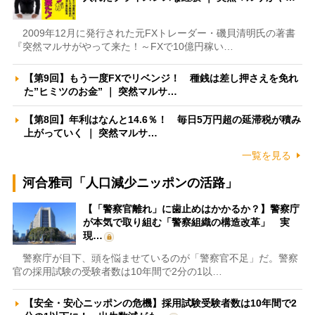
2009年12月に発行された元FXトレーダー・磯貝清明氏の著書
『突然マルサがやって来た！～FXで10億円稼い…
【第9回】もう一度FXでリベンジ！ 種銭は差し押さえを免れ
た”ヒミツのお金” ｜ 突然マルサ…
【第8回】年利はなんと14.6％！ 毎日5万円超の延滞税が積み
上がっていく ｜ 突然マルサ…
一覧を見る
河合雅司「人口減少ニッポンの活路」
【「警察官離れ」に歯止めはかかるか？】警察庁
が本気で取り組む「警察組織の構造改革」 実
現…
警察庁が目下、頭を悩ませているのが「警察官不足」だ。警察
官の採用試験の受験者数は10年間で2分の1以…
【安全・安心ニッポンの危機】採用試験受験者数は10年間で2