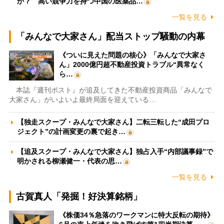
か？ 高い競争力を持つ中国の医薬品…
一覧を見る
「みんなで大家さん」配当ストップ騒動の内幕
《ついに見えた問題の核心》「みんなで大家さ
ん」2000億円超不動産投資トラブル“異常なく
ら…
本誌『週刊ポスト』が追及してきた不動産投資商品「みんなで
大家さん」がいよいよ最終局面を迎えている…
【独走スクープ・みんなで大家さん】二転三転した“成田プロ
ジェクト”の計画変更の裏で起き…
【追及スクープ・みんなで大家さん】独占入手“内部議事録”で
明かされる柳瀬健一・代表の思…
一覧を見る
古賀真人「発掘！好決算銘柄」
《株価34％急落のワークマンに特大反転の期待》