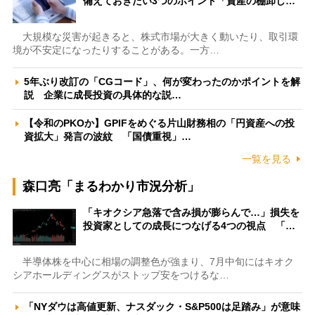
備えておきたい3つのポイント「資産の棚卸し…
大規模な災害が起きると、株式市場が大きく動いたり、取引環
境が不安定になったりすることがある。一方…
5年ぶり改訂の「CGコード」、何が変わったのかポイントを解
説 企業に成長投資の具体的な説…
【令和のPKOか】GPIFをめぐる片山財務相の「円資産への投
資拡大」発言の波紋 「国債重視」…
一覧を見る
森口亮「まるわかり市況分析」
「キオクシア急落で含み損が膨らんで…」損失を
投資家としての成長につなげる4つの視点 「…
半導体株を中心に相場の調整色が強まり、7月中旬にはキオク
シアホールディングスがストップ安をつけるな…
「NYダウは高値更新、ナスダック・S&P500は足踏み」が意味