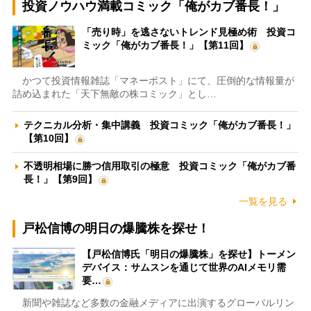
投資ノウハウ満載コミック「俺がカブ番長！」
「売り時」を逃さないトレンド見極め術 投資コ
ミック「俺がカブ番長！」【第11回】
かつて投資情報雑誌「マネーポスト」にて、圧倒的な情報量が
詰め込まれた「天下無敵の株コミック」とし…
テクニカル分析・集中講義 投資コミック「俺がカブ番長！」
【第10回】
不透明相場に勝つ信用取引の極意 投資コミック「俺がカブ番
長！」【第9回】
一覧を見る
戸松信博の明日の爆騰株を探せ！
【戸松信博氏「明日の爆騰株」を探せ】トーメン
デバイス：サムスンを通じて世界のAIメモリ需
要…
新聞や雑誌など多数の金融メディアに出演するグローバルリン