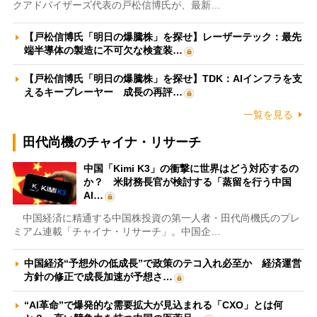
クアドバイザーズ代表の戸松信博氏が、最新…
【戸松信博氏「明日の爆騰株」を探せ】レーザーテック：最先
端半導体の製造に不可欠な検査装…
【戸松信博氏「明日の爆騰株」を探せ】TDK：AIインフラを支
えるキープレーヤー 成長の再評…
一覧を見る
田代尚機のチャイナ・リサーチ
中国「Kimi K3」の衝撃に世界はどう対応するの
か？ 米財務長官が検討する「蒸留を行う中国
AI…
中国経済に精通する中国株投資の第一人者・田代尚機氏のプレ
ミアム連載「チャイナ・リサーチ」。中国企…
中国経済“予想外の低成長”で政策のテコ入れ必至か 経済運営
方針の修正で成長加速が予想さ…
“AI革命”で爆発的な需要拡大が見込まれる「CXO」とは何