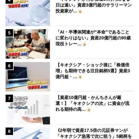
4
日は遠い」資産3億円超のサラリーマン
投資家が…
「AI・半導体関連が“本命”であること
5
に変わりはない」資産20億円超の90歳
現役トレー…
【キオクシア・ショック後に「株価倍
6
増」も期待できる注目銘柄5選】資産3
億円超・…
【資産10億円超・かんちさんが厳
7
選！】「キオクシアの次」に資金が流
れる期待の高…
《2年弱で資産17.5倍の元証券マンが
8
「キオクシア急落で次に狙う」5銘柄を