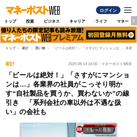
ログイン
トップ
投資
ビジネス
キャリア
ライフ
マネー
トップ
家計
買い物
「ビールは絶対！」「さすがにマンションは…」各業界
家計
2025.08.14 16:00
マネーポストWEB
「ビールは絶対！」「さすがにマンショ
ンは…」各業界の社員がこっそり明か
す“自社製品を買うか、買わないか”の線
引き 「系列会社の車以外は不遇な扱
い」の会社も
もっと見る
arrow_forward_ios