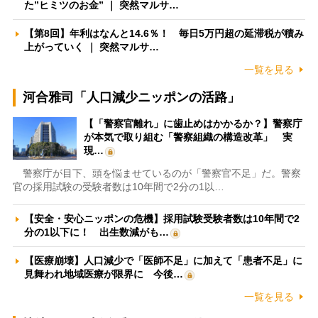
た”ヒミツのお金” ｜ 突然マルサ…
【第8回】年利はなんと14.6％！ 毎日5万円超の延滞税が積み
上がっていく ｜ 突然マルサ…
一覧を見る
河合雅司「人口減少ニッポンの活路」
【「警察官離れ」に歯止めはかかるか？】警察庁
が本気で取り組む「警察組織の構造改革」 実
現…
警察庁が目下、頭を悩ませているのが「警察官不足」だ。警察
官の採用試験の受験者数は10年間で2分の1以…
【安全・安心ニッポンの危機】採用試験受験者数は10年間で2
分の1以下に！ 出生数減がも…
【医療崩壊】人口減少で「医師不足」に加えて「患者不足」に
見舞われ地域医療が限界に 今後…
一覧を見る