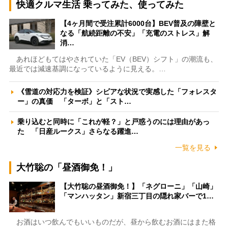
快適クルマ生活 乗ってみた、使ってみた
【4ヶ月間で受注累計6000台】BEV普及の障壁と
なる「航続距離の不安」「充電のストレス」解
消…
あれほどもてはやされていた「EV（BEV）シフト」の潮流も、
最近では減速基調になっているように見える。…
《雪道の対応力を検証》シビアな状況で実感した「フォレスタ
ー」の真価 「ターボ」と「スト…
乗り込むと同時に「これが軽？」と戸惑うのには理由があっ
た 「日産ルークス」さらなる躍進…
一覧を見る
大竹聡の「昼酒御免！」
【大竹聡の昼酒御免！】「ネグローニ」「山崎」
「マンハッタン」新宿三丁目の隠れ家バーで1…
お酒はいつ飲んでもいいものだが、昼から飲むお酒にはまた格