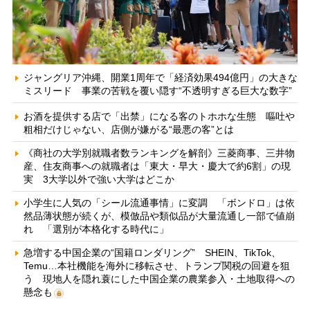
ジャングリア沖縄、開業1周年で「経済効果494億円」の大きな
ミスリード 事業の苦戦を覆い隠す“不透明すぎる巨大な数字”
お酒を提供する店で「出禁」になる客のトホホな生態 嘔吐や
粗相だけじゃない、店側が嫌がる“最悪の客”とは
《商社の大学別就職者数ランキングを解剖》三菱商事、三井物
産、住友商事への就職者は「東大・早大・慶大で約6割」の現
実 3大学以外で強い大学はどこか
小学生に人気の「シール流通事情」に変調 「ボンドロ」は依
然品薄状態が続くが、模倣品や類似品が大量流通し一部で値崩
れ 「選別が本格化する時代に」
急増する中国企業の“国籍ロンダリング” SHEIN、TikTok、
Temu…本社機能を海外に移転させ、トランプ関税の回避を狙
う 現地人を隠れ蓑にした中国企業の農業参入・土地取得への
懸念も