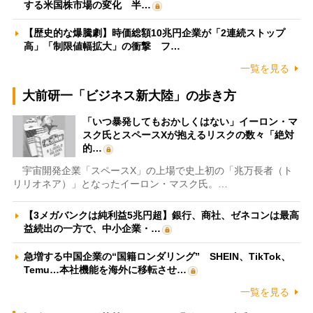
する米国株市場の変化 半…
【歴史的な爆騰劇】時価総額10兆円企業が「2連続ストップ
高」「制限値幅拡大」の衝撃 フ…
一覧を見る
大前研一「ビジネス新大陸」の歩き方
「いつ暴発してもおかしくはない」イーロン・マ
スク氏とスペースXが抱えるリスクの数々「絶対
的…
宇宙開発企業「スペースX」の上場で史上初の「兆万長者（ト
リリオネア）」となったイーロン・マスク氏。…
【3メガバンクは純利益5兆円超】銀行、商社、ゼネコンは最高
益続出の一方で、中小企業・…
急増する中国企業の“国籍ロンダリング” SHEIN、TikTok、
Temu…本社機能を海外に移転させ…
一覧を見る