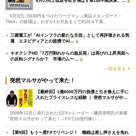
6月の売上低迷を吹き飛ばす第1四半期決算、…
6月3日に8330円をつけたワークマン（東証スタンダード・
7564）の株価は、わずか1カ月あまりで約34％下落…
三菱重工が「AIインフラの新たな主役」として再評価される気
運 エヌビディアとの提携でAI…
キオクシアHD「7万円割れからの急反発」は再びの上昇局面へ
の反転シグナルか？ 市場のムー…
一覧を見る
突然マルサがやって来た！
【最終回】1億6000万円の負債と引き換えに手に
入れたプライスレスな経験 ｜ 突然マルサがや…
2009年12月に発行された元FXトレーダー・磯貝清明氏の著書
『突然マルサがやって来た！～FXで10億円稼い…
【第9回】もう一度FXでリベンジ！ 種銭は差し押さえを免れ