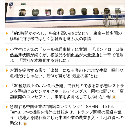
「約5時間かかるし、料金も高いのになぜ？」東京～博多間の
移動に飛行機ではなく新幹線を選ぶ人の事情
小学生に人気の「シール流通事情」に変調 「ボンドロ」は依
然品薄状態が続くが、模倣品や類似品が大量流通し一部で値崩
れ 「選別が本格化する時代に」
お酒を提供する店で「出禁」になる客のトホホな生態 嘔吐や
粗相だけじゃない、店側が嫌がる“最悪の客”とは
「30種類以上のパン食べ放題」で行列のできる新形態レストラ
ンを手掛けるサンマルクホールディングス 同社に聞いた「店
舗展開のコンセプト」、事業を多角化してもぶれない軸
急増する中国企業の“国籍ロンダリング” SHEIN、TikTok、
Temu…本社機能を海外に移転させ、トランプ関税の回避を狙
う 現地人を隠れ蓑にした中国企業の農業参入・土地取得への
懸念も