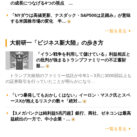
の成長につなげる4つの視点 …
「NYダウは高値更新、ナスダック・S&P500は足踏み」が意味
する米国株市場の変化 半…
一覧を見る
大前研一「ビジネス新大陸」の歩き方
「イラン戦争を利用して儲けている」利益相反と
の批判が強まるトランプファミリーの不正蓄財
疑…
トランプ大統領のファミリー信託が今年1～3月に3000回以上も
の証券取引を行っていたことが明らかになり…
「いつ暴発してもおかしくはない」イーロン・マスク氏とスペ
ースXが抱えるリスクの数々「絶対…
【3メガバンクは純利益5兆円超】銀行、商社、ゼネコンは最高
益続出の一方で、中小企業・…
一覧を見る