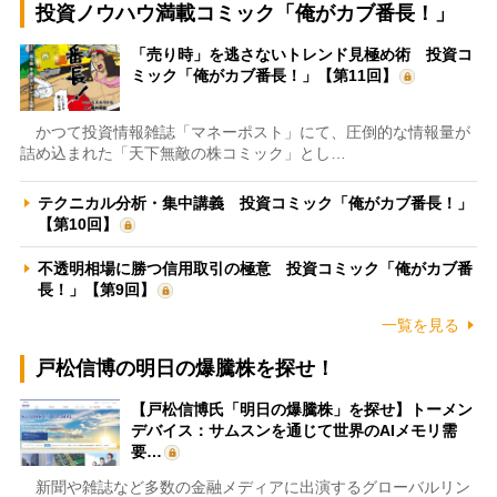
投資ノウハウ満載コミック「俺がカブ番長！」
「売り時」を逃さないトレンド見極め術 投資コ
ミック「俺がカブ番長！」【第11回】
かつて投資情報雑誌「マネーポスト」にて、圧倒的な情報量が
詰め込まれた「天下無敵の株コミック」とし…
テクニカル分析・集中講義 投資コミック「俺がカブ番長！」
【第10回】
不透明相場に勝つ信用取引の極意 投資コミック「俺がカブ番
長！」【第9回】
一覧を見る
戸松信博の明日の爆騰株を探せ！
【戸松信博氏「明日の爆騰株」を探せ】トーメン
デバイス：サムスンを通じて世界のAIメモリ需
要…
新聞や雑誌など多数の金融メディアに出演するグローバルリン