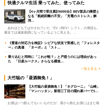
快適クルマ生活 乗ってみた、使ってみた
【4ヶ月間で受注累計6000台】BEV普及の障壁と
なる「航続距離の不安」「充電のストレス」解
消…
あれほどもてはやされていた「EV（BEV）シフト」の潮流も、
最近では減速基調になっているように見える。…
《雪道の対応力を検証》シビアな状況で実感した「フォレスタ
ー」の真価 「ターボ」と「スト…
乗り込むと同時に「これが軽？」と戸惑うのには理由があっ
た 「日産ルークス」さらなる躍進…
一覧を見る
大竹聡の「昼酒御免！」
【大竹聡の昼酒御免！】「ネグローニ」「山崎」
「マンハッタン」新宿三丁目の隠れ家バーで1…
お酒はいつ飲んでもいいものだが、昼から飲むお酒にはまた格