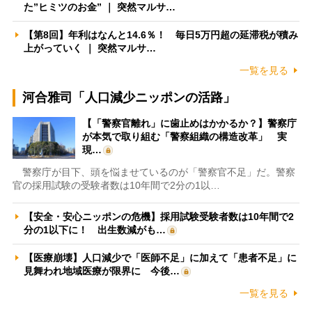
た”ヒミツのお金” ｜ 突然マルサ…
【第8回】年利はなんと14.6％！ 毎日5万円超の延滞税が積み
上がっていく ｜ 突然マルサ…
一覧を見る
河合雅司「人口減少ニッポンの活路」
【「警察官離れ」に歯止めはかかるか？】警察庁
が本気で取り組む「警察組織の構造改革」 実
現…
警察庁が目下、頭を悩ませているのが「警察官不足」だ。警察
官の採用試験の受験者数は10年間で2分の1以…
【安全・安心ニッポンの危機】採用試験受験者数は10年間で2
分の1以下に！ 出生数減がも…
【医療崩壊】人口減少で「医師不足」に加えて「患者不足」に
見舞われ地域医療が限界に 今後…
一覧を見る