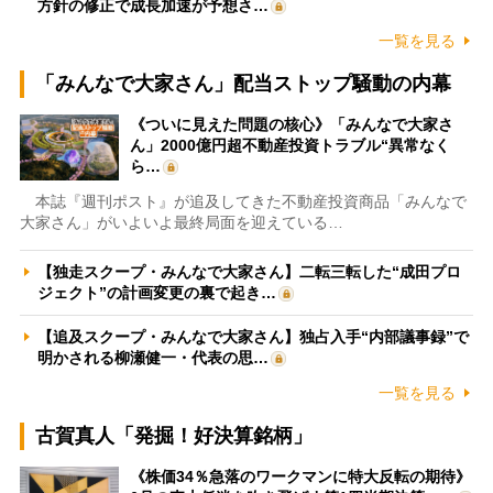
方針の修正で成長加速が予想さ…
一覧を見る
「みんなで大家さん」配当ストップ騒動の内幕
《ついに見えた問題の核心》「みんなで大家さ
ん」2000億円超不動産投資トラブル“異常なく
ら…
本誌『週刊ポスト』が追及してきた不動産投資商品「みんなで
大家さん」がいよいよ最終局面を迎えている…
【独走スクープ・みんなで大家さん】二転三転した“成田プロ
ジェクト”の計画変更の裏で起き…
【追及スクープ・みんなで大家さん】独占入手“内部議事録”で
明かされる柳瀬健一・代表の思…
一覧を見る
古賀真人「発掘！好決算銘柄」
《株価34％急落のワークマンに特大反転の期待》