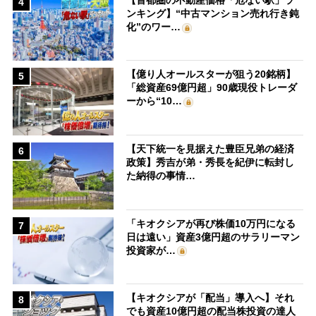
4
ンキング】“中古マンション売れ行き鈍
化”のワー…
【億り人オールスターが狙う20銘柄】
5
「総資産69億円超」90歳現役トレーダ
ーから“10…
【天下統一を見据えた豊臣兄弟の経済
6
政策】秀吉が弟・秀長を紀伊に転封し
た納得の事情…
「キオクシアが再び株価10万円になる
7
日は遠い」資産3億円超のサラリーマン
投資家が…
【キオクシアが「配当」導入へ】それ
8
でも資産10億円超の配当株投資の達人