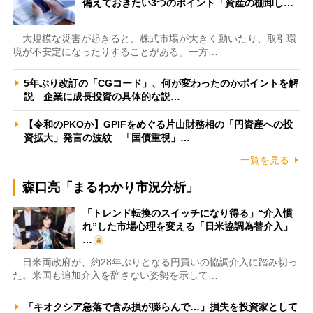
備えておきたい3つのポイント「資産の棚卸し…
大規模な災害が起きると、株式市場が大きく動いたり、取引環
境が不安定になったりすることがある。一方…
5年ぶり改訂の「CGコード」、何が変わったのかポイントを解
説 企業に成長投資の具体的な説…
【令和のPKOか】GPIFをめぐる片山財務相の「円資産への投
資拡大」発言の波紋 「国債重視」…
一覧を見る
森口亮「まるわかり市況分析」
「トレンド転換のスイッチになり得る」“介入慣
れ”した市場心理を変える「日米協調為替介入」
…
日米両政府が、約28年ぶりとなる円買いの協調介入に踏み切っ
た。米国も追加介入を辞さない姿勢を示して…
「キオクシア急落で含み損が膨らんで…」損失を投資家として