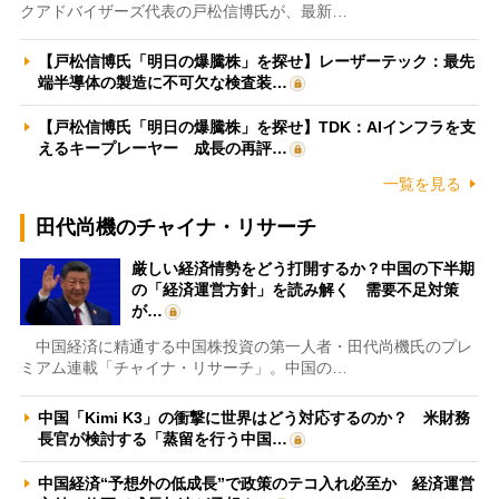
クアドバイザーズ代表の戸松信博氏が、最新…
【戸松信博氏「明日の爆騰株」を探せ】レーザーテック：最先
端半導体の製造に不可欠な検査装…
【戸松信博氏「明日の爆騰株」を探せ】TDK：AIインフラを支
えるキープレーヤー 成長の再評…
一覧を見る
田代尚機のチャイナ・リサーチ
厳しい経済情勢をどう打開するか？中国の下半期
の「経済運営方針」を読み解く 需要不足対策
が…
中国経済に精通する中国株投資の第一人者・田代尚機氏のプレ
ミアム連載「チャイナ・リサーチ」。中国の…
中国「Kimi K3」の衝撃に世界はどう対応するのか？ 米財務
長官が検討する「蒸留を行う中国…
中国経済“予想外の低成長”で政策のテコ入れ必至か 経済運営