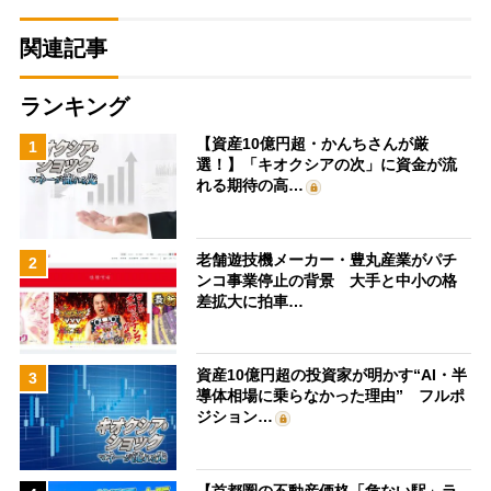
関連記事
ランキング
【資産10億円超・かんちさんが厳
1
選！】「キオクシアの次」に資金が流
れる期待の高…
老舗遊技機メーカー・豊丸産業がパチ
2
ンコ事業停止の背景 大手と中小の格
差拡大に拍車…
資産10億円超の投資家が明かす“AI・半
3
導体相場に乗らなかった理由” フルポ
ジション…
【首都圏の不動産価格「危ない駅」ラ