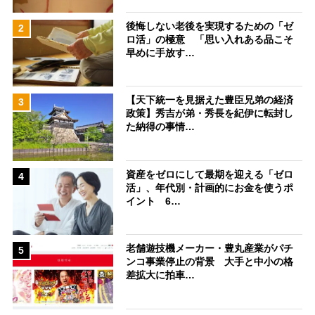
後悔しない老後を実現するための「ゼ
2
ロ活」の極意 「思い入れある品こそ
早めに手放す…
【天下統一を見据えた豊臣兄弟の経済
3
政策】秀吉が弟・秀長を紀伊に転封し
た納得の事情…
資産をゼロにして最期を迎える「ゼロ
4
活」、年代別・計画的にお金を使うポ
イント 6…
老舗遊技機メーカー・豊丸産業がパチ
5
ンコ事業停止の背景 大手と中小の格
差拡大に拍車…