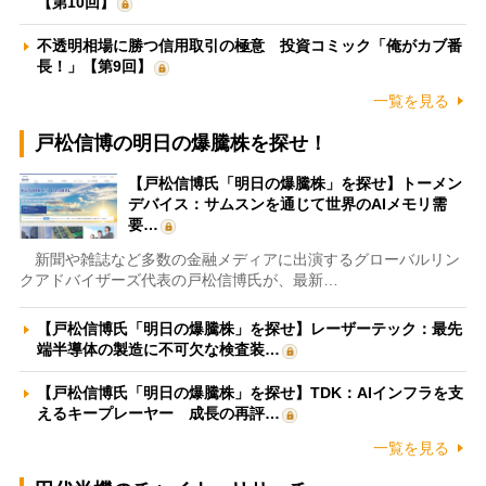
【第10回】
不透明相場に勝つ信用取引の極意 投資コミック「俺がカブ番
長！」【第9回】
一覧を見る
戸松信博の明日の爆騰株を探せ！
【戸松信博氏「明日の爆騰株」を探せ】トーメン
デバイス：サムスンを通じて世界のAIメモリ需
要…
新聞や雑誌など多数の金融メディアに出演するグローバルリン
クアドバイザーズ代表の戸松信博氏が、最新…
【戸松信博氏「明日の爆騰株」を探せ】レーザーテック：最先
端半導体の製造に不可欠な検査装…
【戸松信博氏「明日の爆騰株」を探せ】TDK：AIインフラを支
えるキープレーヤー 成長の再評…
一覧を見る