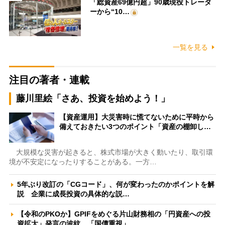
「総資産69億円超」90歳現役トレーダ
ーから“10…
一覧を見る
注目の著者・連載
藤川里絵「さあ、投資を始めよう！」
【資産運用】大災害時に慌てないために平時から
備えておきたい3つのポイント「資産の棚卸し…
大規模な災害が起きると、株式市場が大きく動いたり、取引環
境が不安定になったりすることがある。一方…
5年ぶり改訂の「CGコード」、何が変わったのかポイントを解
説 企業に成長投資の具体的な説…
【令和のPKOか】GPIFをめぐる片山財務相の「円資産への投
資拡大」発言の波紋 「国債重視」…