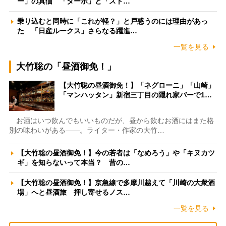
ー」の真価 「ターボ」と「スト…
乗り込むと同時に「これが軽？」と戸惑うのには理由があっ
た 「日産ルークス」さらなる躍進…
一覧を見る
大竹聡の「昼酒御免！」
【大竹聡の昼酒御免！】「ネグローニ」「山崎」
「マンハッタン」新宿三丁目の隠れ家バーで1…
お酒はいつ飲んでもいいものだが、昼から飲むお酒にはまた格
別の味わいがある――。ライター・作家の大竹…
【大竹聡の昼酒御免！】今の若者は「なめろう」や「キヌカツ
ギ」を知らないって本当？ 昔の…
【大竹聡の昼酒御免！】京急線で多摩川越えて「川崎の大衆酒
場」へと昼酒旅 押し寄せるノス…
一覧を見る