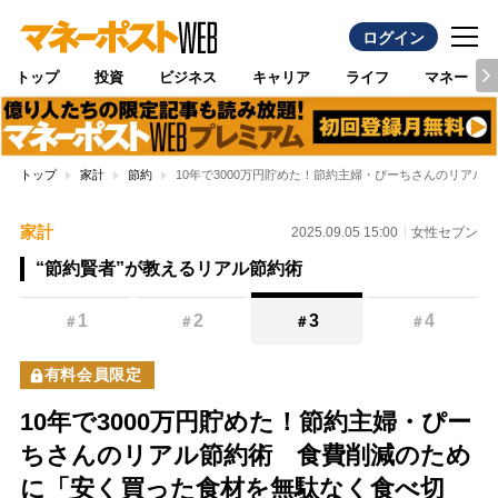
ログイン
トップ
投資
ビジネス
キャリア
ライフ
マネー
トップ
家計
節約
10年で3000万円貯めた！節約主婦・ぴーちさんのリア
家計
2025.09.05 15:00
女性セブン
“節約賢者”が教えるリアル節約術
1
2
3
4
＃
＃
＃
＃
有料会員限定
10年で3000万円貯めた！節約主婦・ぴー
ちさんのリアル節約術 食費削減のため
に「安く買った食材を無駄なく食べ切