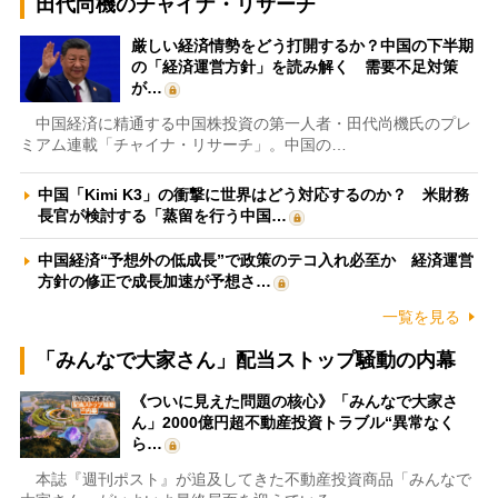
田代尚機のチャイナ・リサーチ
厳しい経済情勢をどう打開するか？中国の下半期
の「経済運営方針」を読み解く 需要不足対策
が…
中国経済に精通する中国株投資の第一人者・田代尚機氏のプレ
ミアム連載「チャイナ・リサーチ」。中国の…
中国「Kimi K3」の衝撃に世界はどう対応するのか？ 米財務
長官が検討する「蒸留を行う中国…
中国経済“予想外の低成長”で政策のテコ入れ必至か 経済運営
方針の修正で成長加速が予想さ…
一覧を見る
「みんなで大家さん」配当ストップ騒動の内幕
《ついに見えた問題の核心》「みんなで大家さ
ん」2000億円超不動産投資トラブル“異常なく
ら…
本誌『週刊ポスト』が追及してきた不動産投資商品「みんなで