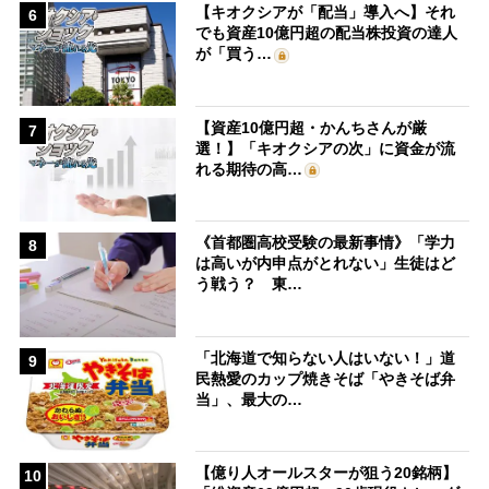
【キオクシアが「配当」導入へ】それ
6
でも資産10億円超の配当株投資の達人
が「買う…
【資産10億円超・かんちさんが厳
7
選！】「キオクシアの次」に資金が流
れる期待の高…
《首都圏高校受験の最新事情》「学力
8
は高いが内申点がとれない」生徒はど
う戦う？ 東…
「北海道で知らない人はいない！」道
9
民熱愛のカップ焼きそば「やきそば弁
当」、最大の…
【億り人オールスターが狙う20銘柄】
10