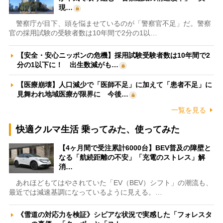
現…
警察庁が目下、頭を悩ませているのが「警察官不足」だ。警察
官の採用試験の受験者数は10年間で2分の1以…
【安全・安心ニッポンの危機】採用試験受験者数は10年間で2
分の1以下に！ 出生数減がも…
【医療崩壊】人口減少で「医師不足」に加えて「患者不足」に
見舞われ地域医療が限界に 今後…
一覧を見る
快適クルマ生活 乗ってみた、使ってみた
【4ヶ月間で受注累計6000台】BEV普及の障壁と
なる「航続距離の不安」「充電のストレス」解
消…
あれほどもてはやされていた「EV（BEV）シフト」の潮流も、
最近では減速基調になっているように見える。…
《雪道の対応力を検証》シビアな状況で実感した「フォレスタ