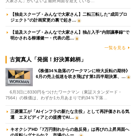
大家さん」がいよいよ最終局面を迎えている…
【独走スクープ・みんなで大家さん】二転三転した“成田プロ
ジェクト”の計画変更の裏で起き…
【追及スクープ・みんなで大家さん】独占入手“内部議事録”で
明かされる柳瀬健一・代表の思…
一覧を見る
古賀真人「発掘！好決算銘柄」
《株価34％急落のワークマンに特大反転の期待》
6月の売上低迷を吹き飛ばす第1四半期決算、…
6月3日に8330円をつけたワークマン（東証スタンダード・
7564）の株価は、わずか1カ月あまりで約34％下落…
三菱重工が「AIインフラの新たな主役」として再評価される気
運 エヌビディアとの提携でAI…
キオクシアHD「7万円割れからの急反発」は再びの上昇局面へ
の反転シグナルか？ 市場のムー…