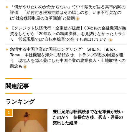
「何がやりたいのか分からない」竹中平蔵氏が語る高市内閣の
評価 「給付付き税額控除はその場しのぎ」いま不可欠なの
は“社会保障制度の改革議論”と指摘
【クレジット決済代行・全東信が破産】63社もの金融機関が融
資をしながら「20年以上の粉飾決算」を見抜けなかったカラク
リ 営業現場では“自転車操業”の焦りも表出していた
急増する中国企業の“国籍ロンダリング” SHEIN、TikTok、
Temu…本社機能を海外に移転させ、トランプ関税の回避を狙
う 現地人を隠れ蓑にした中国企業の農業参入・土地取得への
懸念も
関連記事
ランキング
豊臣兄弟は転戦続きでなぜ軍費が続い
1
たのか？ 信長亡き後、秀吉・秀長の
突出した経済…