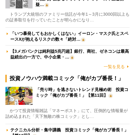
疑…
トランプ大統領のファミリー信託が今年1～3月に3000回以上も
の証券取引を行っていたことが明らかになり…
「いつ暴発してもおかしくはない」イーロン・マスク氏とスペ
ースXが抱えるリスクの数々「絶対…
【3メガバンクは純利益5兆円超】銀行、商社、ゼネコンは最高
益続出の一方で、中小企業・…
一覧を見る
投資ノウハウ満載コミック「俺がカブ番長！」
「売り時」を逃さないトレンド見極め術 投資コ
ミック「俺がカブ番長！」【第11回】
かつて投資情報雑誌「マネーポスト」にて、圧倒的な情報量が
詰め込まれた「天下無敵の株コミック」とし…
テクニカル分析・集中講義 投資コミック「俺がカブ番長！」