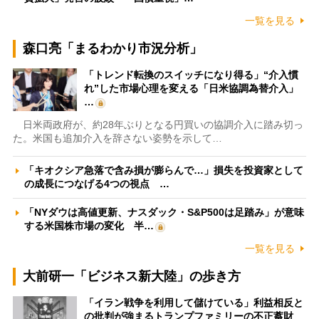
一覧を見る
森口亮「まるわかり市況分析」
「トレンド転換のスイッチになり得る」“介入慣
れ”した市場心理を変える「日米協調為替介入」
…
日米両政府が、約28年ぶりとなる円買いの協調介入に踏み切っ
た。米国も追加介入を辞さない姿勢を示して…
「キオクシア急落で含み損が膨らんで…」損失を投資家として
の成長につなげる4つの視点 …
「NYダウは高値更新、ナスダック・S&P500は足踏み」が意味
する米国株市場の変化 半…
一覧を見る
大前研一「ビジネス新大陸」の歩き方
「イラン戦争を利用して儲けている」利益相反と
の批判が強まるトランプファミリーの不正蓄財