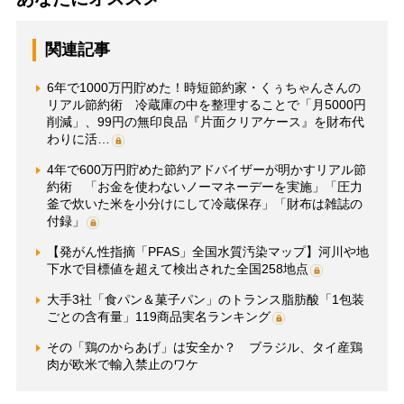
関連記事
6年で1000万円貯めた！時短節約家・くぅちゃんさんの
リアル節約術 冷蔵庫の中を整理することで「月5000円
削減」、99円の無印良品『片面クリアケース』を財布代
わりに活…
4年で600万円貯めた節約アドバイザーが明かすリアル節
約術 「お金を使わないノーマネーデーを実施」「圧力
釜で炊いた米を小分けにして冷蔵保存」「財布は雑誌の
付録」
【発がん性指摘「PFAS」全国水質汚染マップ】河川や地
下水で目標値を超えて検出された全国258地点
大手3社「食パン＆菓子パン」のトランス脂肪酸「1包装
ごとの含有量」119商品実名ランキング
その「鶏のからあげ」は安全か？ ブラジル、タイ産鶏
肉が欧米で輸入禁止のワケ