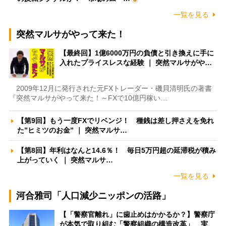
一覧を見る
突然マルサがやって来た！
【最終回】1億6000万円の負債と引き換えに手に
入れたプライスレスな経験 ｜ 突然マルサがや…
2009年12月に発行された元FXトレーダー・磯貝清明氏の著書
『突然マルサがやって来た！～FXで10億円稼い…
【第9回】もう一度FXでリベンジ！ 種銭は差し押さえを免れ
た”ヒミツのお金” ｜ 突然マルサ…
【第8回】年利はなんと14.6％！ 毎日5万円超の延滞税が積み
上がっていく ｜ 突然マルサ…
一覧を見る
河合雅司「人口減少ニッポンの活路」
【「警察官離れ」に歯止めはかかるか？】警察庁
が本気で取り組む「警察組織の構造改革」 実