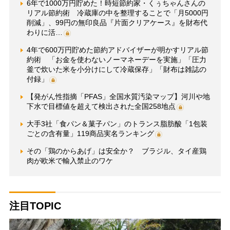
6年で1000万円貯めた！時短節約家・くぅちゃんさんの
リアル節約術 冷蔵庫の中を整理することで「月5000円
削減」、99円の無印良品『片面クリアケース』を財布代
わりに活…
4年で600万円貯めた節約アドバイザーが明かすリアル節
約術 「お金を使わないノーマネーデーを実施」「圧力
釜で炊いた米を小分けにして冷蔵保存」「財布は雑誌の
付録」
【発がん性指摘「PFAS」全国水質汚染マップ】河川や地
下水で目標値を超えて検出された全国258地点
大手3社「食パン＆菓子パン」のトランス脂肪酸「1包装
ごとの含有量」119商品実名ランキング
その「鶏のからあげ」は安全か？ ブラジル、タイ産鶏
肉が欧米で輸入禁止のワケ
注目TOPIC