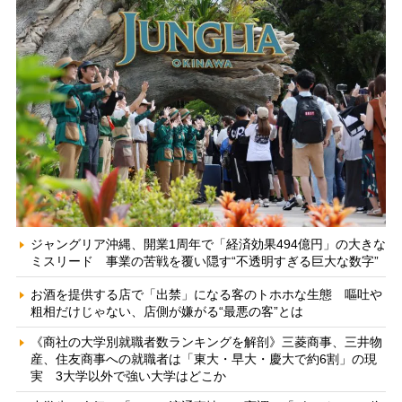
ジャングリア沖縄、開業1周年で「経済効果494億円」の大きな
ミスリード 事業の苦戦を覆い隠す“不透明すぎる巨大な数字”
お酒を提供する店で「出禁」になる客のトホホな生態 嘔吐や
粗相だけじゃない、店側が嫌がる“最悪の客”とは
《商社の大学別就職者数ランキングを解剖》三菱商事、三井物
産、住友商事への就職者は「東大・早大・慶大で約6割」の現
実 3大学以外で強い大学はどこか