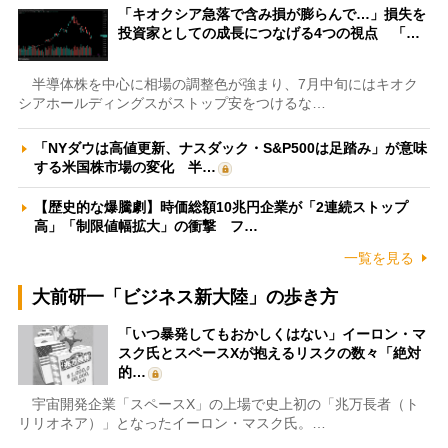
「キオクシア急落で含み損が膨らんで…」損失を
投資家としての成長につなげる4つの視点 「…
半導体株を中心に相場の調整色が強まり、7月中旬にはキオク
シアホールディングスがストップ安をつけるな…
「NYダウは高値更新、ナスダック・S&P500は足踏み」が意味
する米国株市場の変化 半…
【歴史的な爆騰劇】時価総額10兆円企業が「2連続ストップ
高」「制限値幅拡大」の衝撃 フ…
一覧を見る
大前研一「ビジネス新大陸」の歩き方
「いつ暴発してもおかしくはない」イーロン・マ
スク氏とスペースXが抱えるリスクの数々「絶対
的…
宇宙開発企業「スペースX」の上場で史上初の「兆万長者（ト
リリオネア）」となったイーロン・マスク氏。…