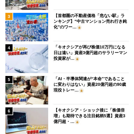
【首都圏の不動産価格「危ない駅」ラ
3
ンキング】“中古マンション売れ行き鈍
化”のワー…
「キオクシアが再び株価10万円になる
4
日は遠い」資産3億円超のサラリーマン
投資家が…
「AI・半導体関連が“本命”であること
5
に変わりはない」資産20億円超の90歳
現役トレー…
【キオクシア・ショック後に「株価倍
6
増」も期待できる注目銘柄5選】資産3
億円超・…