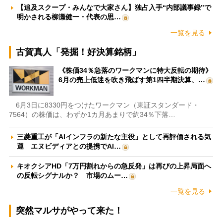
【追及スクープ・みんなで大家さん】独占入手“内部議事録”で
明かされる柳瀬健一・代表の思…
一覧を見る
古賀真人「発掘！好決算銘柄」
《株価34％急落のワークマンに特大反転の期待》
6月の売上低迷を吹き飛ばす第1四半期決算、…
6月3日に8330円をつけたワークマン（東証スタンダード・
7564）の株価は、わずか1カ月あまりで約34％下落…
三菱重工が「AIインフラの新たな主役」として再評価される気
運 エヌビディアとの提携でAI…
キオクシアHD「7万円割れからの急反発」は再びの上昇局面へ
の反転シグナルか？ 市場のムー…
一覧を見る
突然マルサがやって来た！