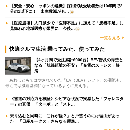
【安全・安心ニッポンの危機】採用試験受験者数は10年間で2
分の1以下に！ 出生数減がも…
【医療崩壊】人口減少で「医師不足」に加えて「患者不足」に
見舞われ地域医療が限界に 今後…
一覧を見る
快適クルマ生活 乗ってみた、使ってみた
【4ヶ月間で受注累計6000台】BEV普及の障壁と
なる「航続距離の不安」「充電のストレス」解
消…
あれほどもてはやされていた「EV（BEV）シフト」の潮流も、
最近では減速基調になっているように見える。…
《雪道の対応力を検証》シビアな状況で実感した「フォレスタ
ー」の真価 「ターボ」と「スト…
乗り込むと同時に「これが軽？」と戸惑うのには理由があっ
た 「日産ルークス」さらなる躍進…