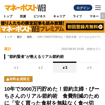
ログイン
トップ
投資
ビジネス
キャリア
ライフ
マネー
トップ
家計
節約
10年で3000万円貯めた！節約主婦・ぴーちさんのリア
家計
2025.09.05 15:00
女性セブン
“節約賢者”が教えるリアル節約術
1
2
3
4
＃
＃
＃
＃
有料会員限定
10年で3000万円貯めた！節約主婦・ぴー
ちさんのリアル節約術 食費削減のため
に「安く買った食材を無駄なく食べ切