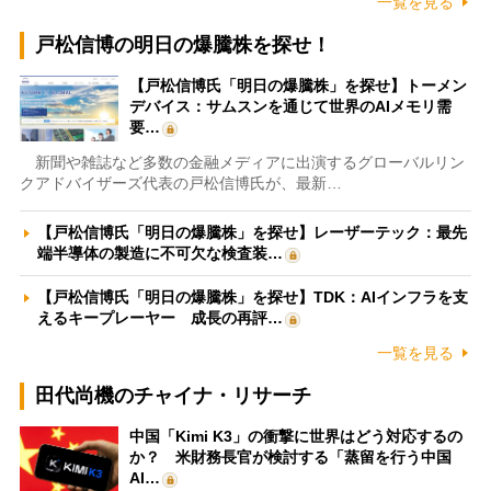
一覧を見る
戸松信博の明日の爆騰株を探せ！
【戸松信博氏「明日の爆騰株」を探せ】トーメン
デバイス：サムスンを通じて世界のAIメモリ需
要…
新聞や雑誌など多数の金融メディアに出演するグローバルリン
クアドバイザーズ代表の戸松信博氏が、最新…
【戸松信博氏「明日の爆騰株」を探せ】レーザーテック：最先
端半導体の製造に不可欠な検査装…
【戸松信博氏「明日の爆騰株」を探せ】TDK：AIインフラを支
えるキープレーヤー 成長の再評…
一覧を見る
田代尚機のチャイナ・リサーチ
中国「Kimi K3」の衝撃に世界はどう対応するの
か？ 米財務長官が検討する「蒸留を行う中国
AI…