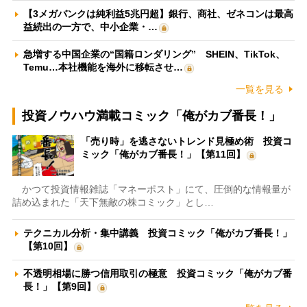
【3メガバンクは純利益5兆円超】銀行、商社、ゼネコンは最高
益続出の一方で、中小企業・…
急増する中国企業の“国籍ロンダリング” SHEIN、TikTok、
Temu…本社機能を海外に移転させ…
一覧を見る
投資ノウハウ満載コミック「俺がカブ番長！」
「売り時」を逃さないトレンド見極め術 投資コ
ミック「俺がカブ番長！」【第11回】
かつて投資情報雑誌「マネーポスト」にて、圧倒的な情報量が
詰め込まれた「天下無敵の株コミック」とし…
テクニカル分析・集中講義 投資コミック「俺がカブ番長！」
【第10回】
不透明相場に勝つ信用取引の極意 投資コミック「俺がカブ番
長！」【第9回】