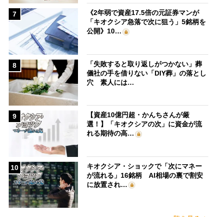
《2年弱で資産17.5倍の元証券マンが
7
「キオクシア急落で次に狙う」5銘柄を
公開》10…
「失敗すると取り返しがつかない」葬
8
儀社の手を借りない「DIY葬」の落とし
穴 素人には…
【資産10億円超・かんちさんが厳
9
選！】「キオクシアの次」に資金が流
れる期待の高…
キオクシア・ショックで「次にマネー
10
が流れる」16銘柄 AI相場の裏で割安
に放置され…