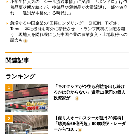
小学生に人気の「シール流通事情」に変調 「ボンドロ」は依
然品薄状態が続くが、模倣品や類似品が大量流通し一部で値崩
れ 「選別が本格化する時代に」
急増する中国企業の“国籍ロンダリング” SHEIN、TikTok、
Temu…本社機能を海外に移転させ、トランプ関税の回避を狙
う 現地人を隠れ蓑にした中国企業の農業参入・土地取得への
懸念も
関連記事
ランキング
「キオクシアが今後も利益を出し続け
1
るかは分からない」資産11億円の個人
投資家が…
【億り人オールスターが狙う20銘柄】
2
「総資産69億円超」90歳現役トレーダ
ーから“10…