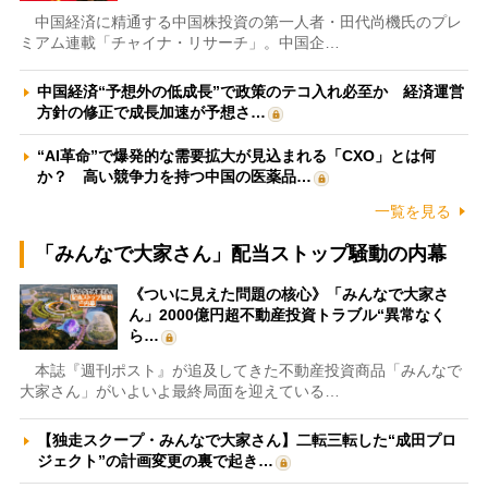
中国経済に精通する中国株投資の第一人者・田代尚機氏のプレ
ミアム連載「チャイナ・リサーチ」。中国企…
中国経済“予想外の低成長”で政策のテコ入れ必至か 経済運営
方針の修正で成長加速が予想さ…
“AI革命”で爆発的な需要拡大が見込まれる「CXO」とは何
か？ 高い競争力を持つ中国の医薬品…
一覧を見る
「みんなで大家さん」配当ストップ騒動の内幕
《ついに見えた問題の核心》「みんなで大家さ
ん」2000億円超不動産投資トラブル“異常なく
ら…
本誌『週刊ポスト』が追及してきた不動産投資商品「みんなで
大家さん」がいよいよ最終局面を迎えている…
【独走スクープ・みんなで大家さん】二転三転した“成田プロ
ジェクト”の計画変更の裏で起き…