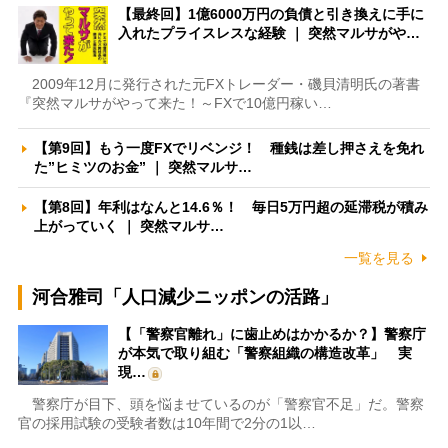
【最終回】1億6000万円の負債と引き換えに手に
入れたプライスレスな経験 ｜ 突然マルサがや…
2009年12月に発行された元FXトレーダー・磯貝清明氏の著書
『突然マルサがやって来た！～FXで10億円稼い…
【第9回】もう一度FXでリベンジ！ 種銭は差し押さえを免れ
た”ヒミツのお金” ｜ 突然マルサ…
【第8回】年利はなんと14.6％！ 毎日5万円超の延滞税が積み
上がっていく ｜ 突然マルサ…
一覧を見る
河合雅司「人口減少ニッポンの活路」
【「警察官離れ」に歯止めはかかるか？】警察庁
が本気で取り組む「警察組織の構造改革」 実
現…
警察庁が目下、頭を悩ませているのが「警察官不足」だ。警察
官の採用試験の受験者数は10年間で2分の1以…