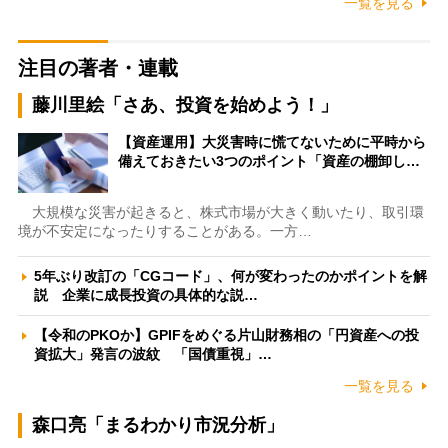
一覧を見る
注目の著者・連載
藤川里絵「さあ、投資を始めよう！」
【資産運用】大災害時に慌てないために平時から
備えておきたい3つのポイント「資産の棚卸し…
大規模な災害が起きると、株式市場が大きく動いたり、取引環
境が不安定になったりすることがある。一方…
5年ぶり改訂の「CGコード」、何が変わったのかポイントを解
説 企業に成長投資の具体的な説…
【令和のPKOか】GPIFをめぐる片山財務相の「円資産への投
資拡大」発言の波紋 「国債重視」…
一覧を見る
森口亮「まるわかり市況分析」