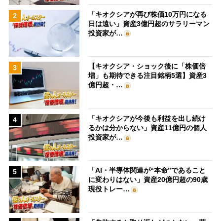
「キオクシアが再び株価10万円になる
2
日は遠い」資産3億円超のサラリーマン
投資家が…
【キオクシア・ショック後に「株価倍
3
増」も期待できる注目銘柄5選】資産3
億円超・…
「キオクシアが今後も利益を出し続け
4
るかは分からない」資産11億円の個人
投資家が…
「AI・半導体関連が“本命”であること
5
に変わりはない」資産20億円超の90歳
現役トレー…