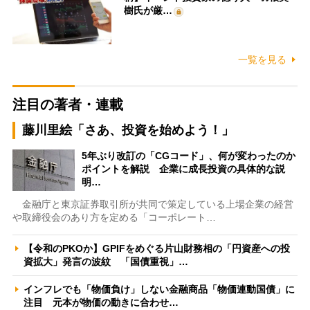
樹氏が厳…
一覧を見る
注目の著者・連載
藤川里絵「さあ、投資を始めよう！」
5年ぶり改訂の「CGコード」、何が変わったのか
ポイントを解説 企業に成長投資の具体的な説
明…
金融庁と東京証券取引所が共同で策定している上場企業の経営
や取締役会のあり方を定める「コーポレート…
【令和のPKOか】GPIFをめぐる片山財務相の「円資産への投
資拡大」発言の波紋 「国債重視」…
インフレでも「物価負け」しない金融商品「物価連動国債」に
注目 元本が物価の動きに合わせ…