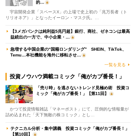
的…
宇宙開発企業「スペースX」の上場で史上初の「兆万長者（ト
リリオネア）」となったイーロン・マスク氏。…
【3メガバンクは純利益5兆円超】銀行、商社、ゼネコンは最高
益続出の一方で、中小企業・…
急増する中国企業の“国籍ロンダリング” SHEIN、TikTok、
Temu…本社機能を海外に移転させ…
一覧を見る
投資ノウハウ満載コミック「俺がカブ番長！」
「売り時」を逃さないトレンド見極め術 投資コ
ミック「俺がカブ番長！」【第11回】
かつて投資情報雑誌「マネーポスト」にて、圧倒的な情報量が
詰め込まれた「天下無敵の株コミック」とし…
テクニカル分析・集中講義 投資コミック「俺がカブ番長！」
【第10回】