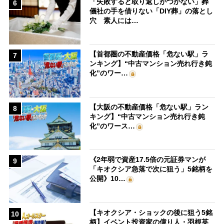
「失敗すると取り返しがつかない」葬
6
儀社の手を借りない「DIY葬」の落とし
穴 素人には…
【首都圏の不動産価格「危ない駅」ラ
7
ンキング】“中古マンション売れ行き鈍
化”のワー…
【大阪の不動産価格「危ない駅」ラン
8
キング】“中古マンション売れ行き鈍
化”のワース…
《2年弱で資産17.5倍の元証券マンが
9
「キオクシア急落で次に狙う」5銘柄を
公開》10…
【キオクシア・ショックの後に狙う5銘
10
柄】イベント投資家の億り人・羽根英