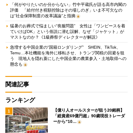
「何がやりたいのか分からない」竹中平蔵氏が語る高市内閣の
評価 「給付付き税額控除はその場しのぎ」いま不可欠なの
は“社会保障制度の改革議論”と指摘
猛暑のお葬式で悩ましい“喪服問題” 女性は「ワンピースを着
ていけばOK」という俗説に潜む誤解、なぜ「ジャケット」が
マストなのか？《1級葬祭ディレクターが解説》
急増する中国企業の“国籍ロンダリング” SHEIN、TikTok、
Temu…本社機能を海外に移転させ、トランプ関税の回避を狙
う 現地人を隠れ蓑にした中国企業の農業参入・土地取得への
懸念も
関連記事
ランキング
【億り人オールスターが狙う20銘柄】
1
「総資産69億円超」90歳現役トレーダ
ーから“10…