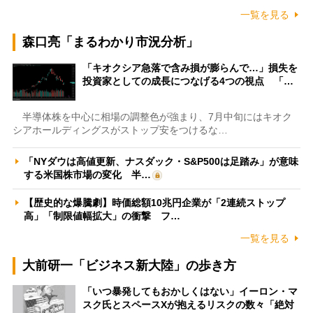
一覧を見る
森口亮「まるわかり市況分析」
「キオクシア急落で含み損が膨らんで…」損失を
投資家としての成長につなげる4つの視点 「…
半導体株を中心に相場の調整色が強まり、7月中旬にはキオク
シアホールディングスがストップ安をつけるな…
「NYダウは高値更新、ナスダック・S&P500は足踏み」が意味
する米国株市場の変化 半…
【歴史的な爆騰劇】時価総額10兆円企業が「2連続ストップ
高」「制限値幅拡大」の衝撃 フ…
一覧を見る
大前研一「ビジネス新大陸」の歩き方
「いつ暴発してもおかしくはない」イーロン・マ
スク氏とスペースXが抱えるリスクの数々「絶対