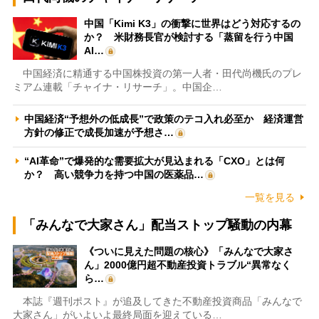
中国「Kimi K3」の衝撃に世界はどう対応するの
か？ 米財務長官が検討する「蒸留を行う中国
AI…
中国経済に精通する中国株投資の第一人者・田代尚機氏のプレ
ミアム連載「チャイナ・リサーチ」。中国企…
中国経済“予想外の低成長”で政策のテコ入れ必至か 経済運営
方針の修正で成長加速が予想さ…
“AI革命”で爆発的な需要拡大が見込まれる「CXO」とは何
か？ 高い競争力を持つ中国の医薬品…
一覧を見る
「みんなで大家さん」配当ストップ騒動の内幕
《ついに見えた問題の核心》「みんなで大家さ
ん」2000億円超不動産投資トラブル“異常なく
ら…
本誌『週刊ポスト』が追及してきた不動産投資商品「みんなで
大家さん」がいよいよ最終局面を迎えている…