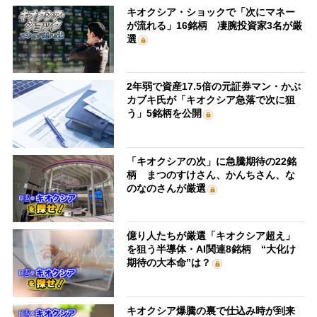
キオクシア・ショックで「次にマネー
が流れる」16銘柄 凄腕投資家3名が厳
選
2年弱で資産17.5倍の元証券マン・かぶ
カブキ氏が「キオクシア急落で次に狙
う」5銘柄を公開
「キオクシアの次」に急騰期待の22銘
柄 まつのすけさん、かんちさん、な
のなのさんが厳選
億り人たちが厳選「キオクシア超え」
を狙う半導体・AI関連8銘柄 “大化け
期待の大本命”は？
キオクシア爆騰の裏で仕込み時が到来