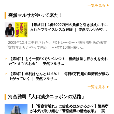
一覧を見る
突然マルサがやって来た！
【最終回】1億6000万円の負債と引き換えに手に
入れたプライスレスな経験 ｜ 突然マルサがや…
2009年12月に発行された元FXトレーダー・磯貝清明氏の著書
『突然マルサがやって来た！～FXで10億円稼い…
【第9回】もう一度FXでリベンジ！ 種銭は差し押さえを免れ
た”ヒミツのお金” ｜ 突然マルサ…
【第8回】年利はなんと14.6％！ 毎日5万円超の延滞税が積み
上がっていく ｜ 突然マルサ…
一覧を見る
河合雅司「人口減少ニッポンの活路」
【「警察官離れ」に歯止めはかかるか？】警察庁
が本気で取り組む「警察組織の構造改革」 実