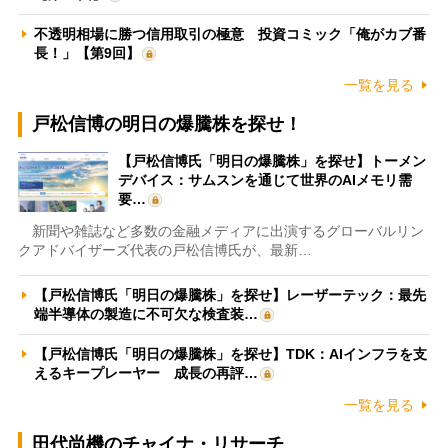
不透明相場に勝つ信用取引の極意 投資コミック「俺がカブ番
長！」【第9回】
一覧を見る
戸松信博の明日の爆騰株を探せ！
【戸松信博氏「明日の爆騰株」を探せ】トーメン
デバイス：サムスンを通じて世界のAIメモリ需
要…
新聞や雑誌など多数の金融メディアに出演するグローバルリン
クアドバイザーズ代表の戸松信博氏が、最新…
【戸松信博氏「明日の爆騰株」を探せ】レーザーテック：最先
端半導体の製造に不可欠な検査装…
【戸松信博氏「明日の爆騰株」を探せ】TDK：AIインフラを支
えるキープレーヤー 成長の再評…
一覧を見る
田代尚機のチャイナ・リサーチ