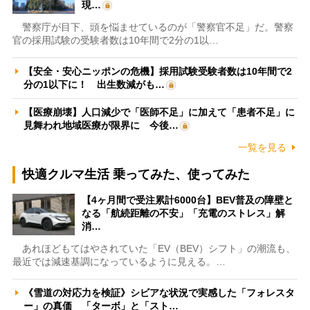
現…
警察庁が目下、頭を悩ませているのが「警察官不足」だ。警察
官の採用試験の受験者数は10年間で2分の1以…
【安全・安心ニッポンの危機】採用試験受験者数は10年間で2
分の1以下に！ 出生数減がも…
【医療崩壊】人口減少で「医師不足」に加えて「患者不足」に
見舞われ地域医療が限界に 今後…
一覧を見る
快適クルマ生活 乗ってみた、使ってみた
【4ヶ月間で受注累計6000台】BEV普及の障壁と
なる「航続距離の不安」「充電のストレス」解
消…
あれほどもてはやされていた「EV（BEV）シフト」の潮流も、
最近では減速基調になっているように見える。…
《雪道の対応力を検証》シビアな状況で実感した「フォレスタ
ー」の真価 「ターボ」と「スト…