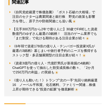
関連記事
《自民党総裁選で株価急騰》「ポスト石破の大相場」で
注目のセクターは農業関連と銀行株 野党の政策も影響
力を増し、原子力や防衛関連にも追い風
【元手300万円から2年で億り人に】30歳でFIREした資産
数億円のゆずさん厳選の3銘柄！ 活況のゲーム業界でも
「まだ割安」で化ける期待がある注目企業が続々
《6年弱で資産178倍の億り人・テンバガー投資家X氏が
厳選の3銘柄》墓じまいや旅行者予約のニーズを獲得する
ストック型・多店舗展開型の注目企業が続々！
《資産3億円の億り人・弐億貯男氏が新発掘の4銘柄》
ChatGPTを使って抽出した割安成長株の数々、「2か月
で250万円の利益」の実績も
《億り人も動いた！》トランプ“次の一手”先回り銘柄厳選
16 ノーベル平和賞、化石燃料、ファミリー関連…株価
上昇が期待できる“投資の鉱脈”を徹底解析