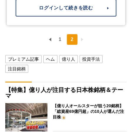
ログインして続きを読む
1
2
プレミアム記事
ヘム
億り人
投資手法
注目銘柄
【特集】億り人が注目する日本株銘柄＆テー
マ
【億り人オールスターが狙う20銘柄】
「総資産69億円超」の10人が選んだ注
目株