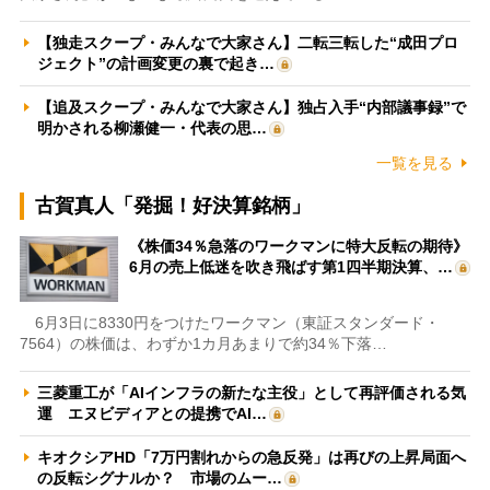
【独走スクープ・みんなで大家さん】二転三転した“成田プロ
ジェクト”の計画変更の裏で起き…
【追及スクープ・みんなで大家さん】独占入手“内部議事録”で
明かされる柳瀬健一・代表の思…
一覧を見る
古賀真人「発掘！好決算銘柄」
《株価34％急落のワークマンに特大反転の期待》
6月の売上低迷を吹き飛ばす第1四半期決算、…
6月3日に8330円をつけたワークマン（東証スタンダード・
7564）の株価は、わずか1カ月あまりで約34％下落…
三菱重工が「AIインフラの新たな主役」として再評価される気
運 エヌビディアとの提携でAI…
キオクシアHD「7万円割れからの急反発」は再びの上昇局面へ
の反転シグナルか？ 市場のムー…