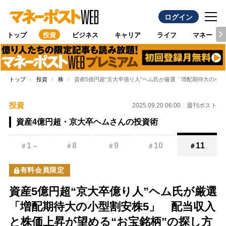
ログイン
トップ
投資
ビジネス
キャリア
ライフ
マネー
トップ
投資
株
資産5億円超“京大卒億り人”ヘム氏が厳選「増配期待大の小型
投資
2025.09.20 06:00
週刊ポスト
資産4億円超・京大卒ヘムさんの投資術
1
8
9
10
11
＃
～
＃
＃
＃
＃
有料会員限定
資産5億円超“京大卒億り人”ヘム氏が厳選
「増配期待大の小型割安株5」 配当収入
と株価上昇が望める“お宝銘柄”の探し方