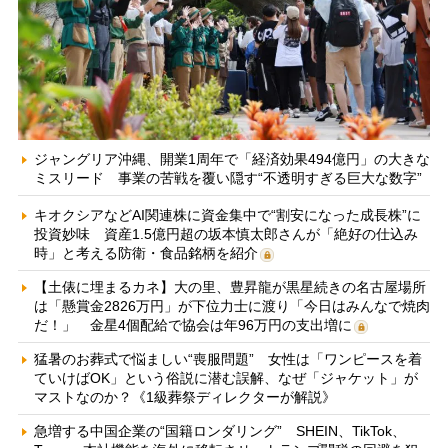
ジャングリア沖縄、開業1周年で「経済効果494億円」の大きな
ミスリード 事業の苦戦を覆い隠す“不透明すぎる巨大な数字”
キオクシアなどAI関連株に資金集中で“割安になった成長株”に
投資妙味 資産1.5億円超の坂本慎太郎さんが「絶好の仕込み
時」と考える防衛・食品銘柄を紹介
【土俵に埋まるカネ】大の里、豊昇龍が黒星続きの名古屋場所
は「懸賞金2826万円」が下位力士に渡り「今日はみんなで焼肉
だ！」 金星4個配給で協会は年96万円の支出増に
猛暑のお葬式で悩ましい“喪服問題” 女性は「ワンピースを着
ていけばOK」という俗説に潜む誤解、なぜ「ジャケット」が
マストなのか？《1級葬祭ディレクターが解説》
急増する中国企業の“国籍ロンダリング” SHEIN、TikTok、