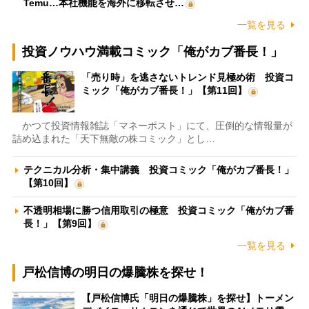
Temu…本社機能を海外に移転させ…
一覧を見る
投資ノウハウ満載コミック「俺がカブ番長！」
「売り時」を逃さないトレンド見極め術 投資コ
ミック「俺がカブ番長！」【第11回】
かつて投資情報雑誌「マネーポスト」にて、圧倒的な情報量が
詰め込まれた「天下無敵の株コミック」とし…
テクニカル分析・集中講義 投資コミック「俺がカブ番長！」
【第10回】
不透明相場に勝つ信用取引の極意 投資コミック「俺がカブ番
長！」【第9回】
一覧を見る
戸松信博の明日の爆騰株を探せ！
【戸松信博氏「明日の爆騰株」を探せ】トーメン