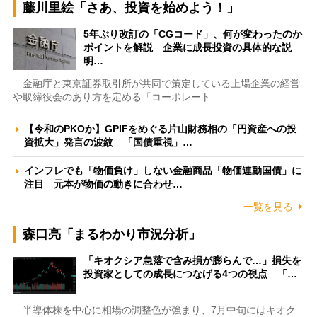
藤川里絵「さあ、投資を始めよう！」
5年ぶり改訂の「CGコード」、何が変わったのか
ポイントを解説 企業に成長投資の具体的な説
明…
金融庁と東京証券取引所が共同で策定している上場企業の経営
や取締役会のあり方を定める「コーポレート…
【令和のPKOか】GPIFをめぐる片山財務相の「円資産への投
資拡大」発言の波紋 「国債重視」…
インフレでも「物価負け」しない金融商品「物価連動国債」に
注目 元本が物価の動きに合わせ…
一覧を見る
森口亮「まるわかり市況分析」
「キオクシア急落で含み損が膨らんで…」損失を
投資家としての成長につなげる4つの視点 「…
半導体株を中心に相場の調整色が強まり、7月中旬にはキオク