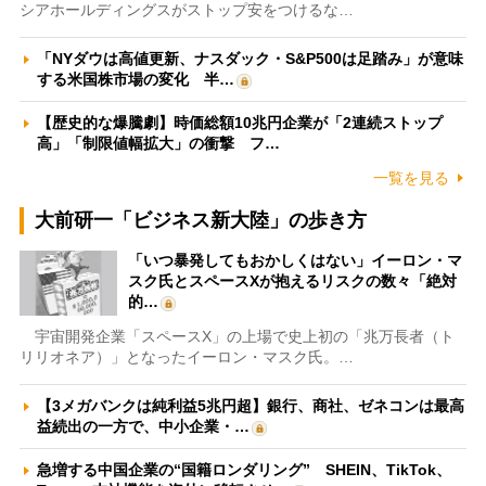
シアホールディングスがストップ安をつけるな…
「NYダウは高値更新、ナスダック・S&P500は足踏み」が意味
する米国株市場の変化 半…
【歴史的な爆騰劇】時価総額10兆円企業が「2連続ストップ
高」「制限値幅拡大」の衝撃 フ…
一覧を見る
大前研一「ビジネス新大陸」の歩き方
「いつ暴発してもおかしくはない」イーロン・マ
スク氏とスペースXが抱えるリスクの数々「絶対
的…
宇宙開発企業「スペースX」の上場で史上初の「兆万長者（ト
リリオネア）」となったイーロン・マスク氏。…
【3メガバンクは純利益5兆円超】銀行、商社、ゼネコンは最高
益続出の一方で、中小企業・…
急増する中国企業の“国籍ロンダリング” SHEIN、TikTok、