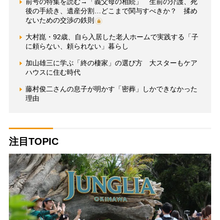
前号の特集を読む→「義父母の相続」 生前の介護、死
後の手続き、遺産分割…どこまで関与すべきか？ 揉め
ないための交渉の鉄則
大村崑・92歳、自ら入居した老人ホームで実践する「子
に頼らない、頼られない」暮らし
加山雄三に学ぶ「終の棲家」の選び方 大スターもケア
ハウスに住む時代
藤村俊二さんの息子が明かす「密葬」しかできなかった
理由
注目TOPIC