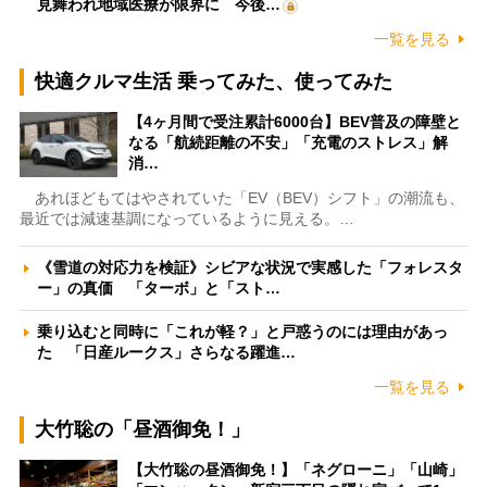
見舞われ地域医療が限界に 今後…
一覧を見る
快適クルマ生活 乗ってみた、使ってみた
【4ヶ月間で受注累計6000台】BEV普及の障壁と
なる「航続距離の不安」「充電のストレス」解
消…
あれほどもてはやされていた「EV（BEV）シフト」の潮流も、
最近では減速基調になっているように見える。…
《雪道の対応力を検証》シビアな状況で実感した「フォレスタ
ー」の真価 「ターボ」と「スト…
乗り込むと同時に「これが軽？」と戸惑うのには理由があっ
た 「日産ルークス」さらなる躍進…
一覧を見る
大竹聡の「昼酒御免！」
【大竹聡の昼酒御免！】「ネグローニ」「山崎」