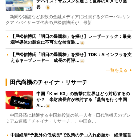
デバイス：サムスンを通じて世界のAIメモリ需
要…
新聞や雑誌など多数の金融メディアに出演するグローバルリン
クアドバイザーズ代表の戸松信博氏が、最新…
【戸松信博氏「明日の爆騰株」を探せ】レーザーテック：最先
端半導体の製造に不可欠な検査装…
【戸松信博氏「明日の爆騰株」を探せ】TDK：AIインフラを支
えるキープレーヤー 成長の再評…
一覧を見る
田代尚機のチャイナ・リサーチ
中国「Kimi K3」の衝撃に世界はどう対応するの
か？ 米財務長官が検討する「蒸留を行う中国
AI…
中国経済に精通する中国株投資の第一人者・田代尚機氏のプレ
ミアム連載「チャイナ・リサーチ」。中国企…
中国経済“予想外の低成長”で政策のテコ入れ必至か 経済運営