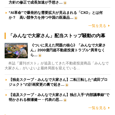
方針の修正で成長加速が予想さ…
“AI革命”で爆発的な需要拡大が見込まれる「CXO」とは何
か？ 高い競争力を持つ中国の医薬品…
一覧を見る
「みんなで大家さん」配当ストップ騒動の内幕
《ついに見えた問題の核心》「みんなで大家さ
ん」2000億円超不動産投資トラブル“異常なく
ら…
本誌『週刊ポスト』が追及してきた不動産投資商品「みんなで
大家さん」がいよいよ最終局面を迎えている…
【独走スクープ・みんなで大家さん】二転三転した“成田プロ
ジェクト”の計画変更の裏で起き…
【追及スクープ・みんなで大家さん】独占入手“内部議事録”で
明かされる柳瀬健一・代表の思…
一覧を見る