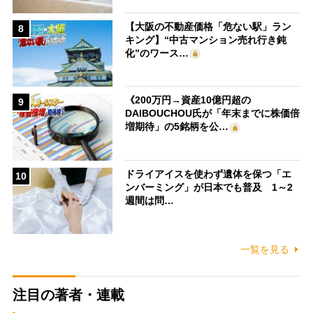
【大阪の不動産価格「危ない駅」ラン
8
キング】“中古マンション売れ行き鈍
化”のワース…
《200万円→資産10億円超の
9
DAIBOUCHOU氏が「年末までに株価倍
増期待」の5銘柄を公…
ドライアイスを使わず遺体を保つ「エ
10
ンバーミング」が日本でも普及 1～2
週間は問…
一覧を見る
注目の著者・連載