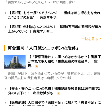
『突然マルサがやって来た！～FXで10億円稼い…
【第9回】もう一度FXでリベンジ！ 種銭は差し押さえを免れ
た”ヒミツのお金” ｜ 突然マルサ…
【第8回】年利はなんと14.6％！ 毎日5万円超の延滞税が積み
上がっていく ｜ 突然マルサ…
一覧を見る
河合雅司「人口減少ニッポンの活路」
【「警察官離れ」に歯止めはかかるか？】警察庁
が本気で取り組む「警察組織の構造改革」 実
現…
警察庁が目下、頭を悩ませているのが「警察官不足」だ。警察
官の採用試験の受験者数は10年間で2分の1以…
【安全・安心ニッポンの危機】採用試験受験者数は10年間で2
分の1以下に！ 出生数減がも…
【医療崩壊】人口減少で「医師不足」に加えて「患者不足」に