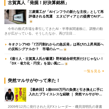
古賀真人「発掘！好決算銘柄」
三菱重工が「AIインフラの新たな主役」として再
評価される気運 エヌビディアとの提携でAIデ…
今年の株式市場を牽引してきたAI・半導体関連株に、調整の動
きが広がっている。そうしたなか、再び注目…
キオクシアHD「7万円割れからの急反発」は再びの上昇局面へ
の反転シグナルか？ 市場のムー…
《億り人・古賀真人氏が厳選》野村総合研究所だけじゃない！
「DX・省力化・円安」を追い風に…
一覧を見る
突然マルサがやって来た！
【最終回】1億6000万円の負債と引き換えに手に
入れたプライスレスな経験 ｜ 突然マルサがや…
2009年12月に発行された元FXトレーダー・磯貝清明氏の著書