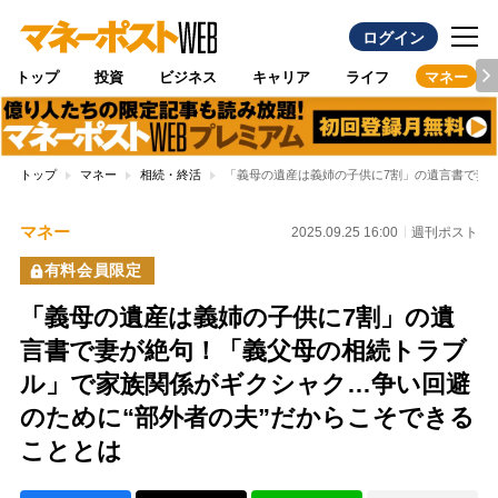
ログイン
トップ
投資
ビジネス
キャリア
ライフ
マネー
トップ
マネー
相続・終活
「義母の遺産は義姉の子供に7割」の遺言書で妻
マネー
2025.09.25 16:00
週刊ポスト
有料会員限定
「義母の遺産は義姉の子供に7割」の遺
言書で妻が絶句！「義父母の相続トラブ
ル」で家族関係がギクシャク…争い回避
のために“部外者の夫”だからこそできる
こととは