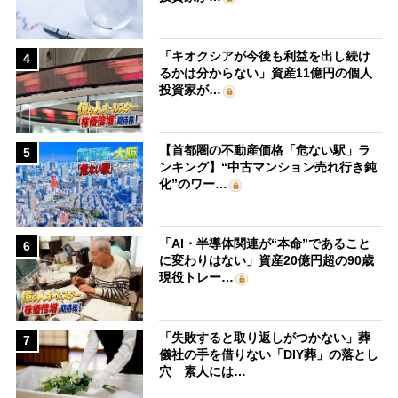
「キオクシアが今後も利益を出し続け
4
るかは分からない」資産11億円の個人
投資家が…
【首都圏の不動産価格「危ない駅」ラ
5
ンキング】“中古マンション売れ行き鈍
化”のワー…
「AI・半導体関連が“本命”であること
6
に変わりはない」資産20億円超の90歳
現役トレー…
「失敗すると取り返しがつかない」葬
7
儀社の手を借りない「DIY葬」の落とし
穴 素人には…