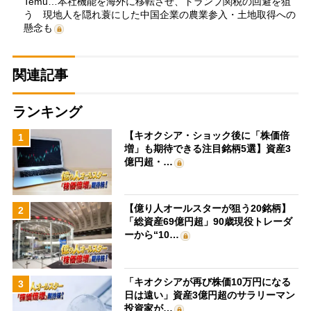
Temu…本社機能を海外に移転させ、トランプ関税の回避を狙
う 現地人を隠れ蓑にした中国企業の農業参入・土地取得への
懸念も
関連記事
ランキング
【キオクシア・ショック後に「株価倍
1
増」も期待できる注目銘柄5選】資産3
億円超・…
【億り人オールスターが狙う20銘柄】
2
「総資産69億円超」90歳現役トレーダ
ーから“10…
「キオクシアが再び株価10万円になる
3
日は遠い」資産3億円超のサラリーマン
投資家が…