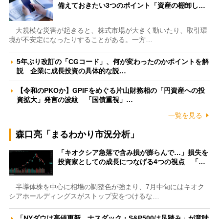
備えておきたい3つのポイント「資産の棚卸し…
大規模な災害が起きると、株式市場が大きく動いたり、取引環
境が不安定になったりすることがある。一方…
5年ぶり改訂の「CGコード」、何が変わったのかポイントを解
説 企業に成長投資の具体的な説…
【令和のPKOか】GPIFをめぐる片山財務相の「円資産への投
資拡大」発言の波紋 「国債重視」…
一覧を見る
森口亮「まるわかり市況分析」
「キオクシア急落で含み損が膨らんで…」損失を
投資家としての成長につなげる4つの視点 「…
半導体株を中心に相場の調整色が強まり、7月中旬にはキオク
シアホールディングスがストップ安をつけるな…
「NYダウは高値更新、ナスダック・S&P500は足踏み」が意味