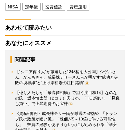
NISA
定年後
投資信託
資産運用
あわせて読みたい
あなたにオススメ
関連記事
【“シニア億り人”が厳選した13銘柄を大公開】シゲルさ
ん、かんちさん、成長株テリーさんらが明かす“成功と失
敗の境界線”と“上げ潮相場の注目銘柄”
【億り人たちが「最高値相場」で狙う注目株14】なのな
の氏、坂本慎太郎（Bコミ）氏ほか、「TOB狙い」「見直
し買い」で上昇期待のお宝株
《資産6億円・成長株テリー氏が厳選の5銘柄》「トラン
プ氏の政策が追い風」「株価が5～10倍に伸びる可能性
も」…投資の経験があまりない人にも勧められる「割安
な大型株」の魅力…