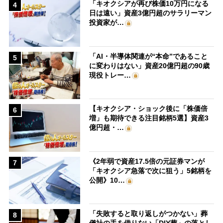
「キオクシアが再び株価10万円になる
4
日は遠い」資産3億円超のサラリーマン
投資家が…
「AI・半導体関連が“本命”であること
5
に変わりはない」資産20億円超の90歳
現役トレー…
【キオクシア・ショック後に「株価倍
6
増」も期待できる注目銘柄5選】資産3
億円超・…
《2年弱で資産17.5倍の元証券マンが
7
「キオクシア急落で次に狙う」5銘柄を
公開》10…
「失敗すると取り返しがつかない」葬
8