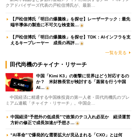
クアドバイザーズ代表の戸松信博氏が、最新…
【戸松信博氏「明日の爆騰株」を探せ】レーザーテック：最先
端半導体の製造に不可欠な検査装…
【戸松信博氏「明日の爆騰株」を探せ】TDK：AIインフラを支
えるキープレーヤー 成長の再評…
一覧を見る
田代尚機のチャイナ・リサーチ
中国「Kimi K3」の衝撃に世界はどう対応するの
か？ 米財務長官が検討する「蒸留を行う中国
AI…
中国経済に精通する中国株投資の第一人者・田代尚機氏のプレ
ミアム連載「チャイナ・リサーチ」。中国企…
中国経済“予想外の低成長”で政策のテコ入れ必至か 経済運営
方針の修正で成長加速が予想さ…
“AI革命”で爆発的な需要拡大が見込まれる「CXO」とは何