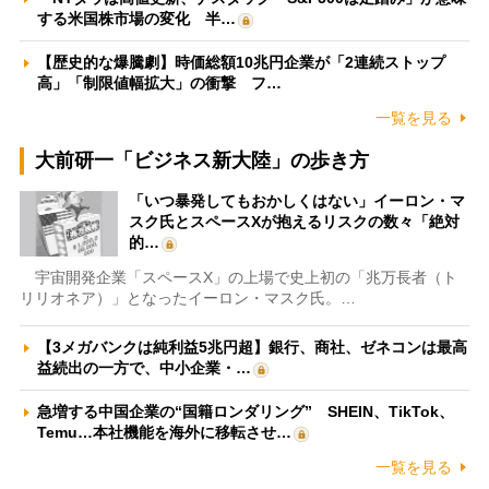
する米国株市場の変化 半…
【歴史的な爆騰劇】時価総額10兆円企業が「2連続ストップ
高」「制限値幅拡大」の衝撃 フ…
一覧を見る
大前研一「ビジネス新大陸」の歩き方
「いつ暴発してもおかしくはない」イーロン・マ
スク氏とスペースXが抱えるリスクの数々「絶対
的…
宇宙開発企業「スペースX」の上場で史上初の「兆万長者（ト
リリオネア）」となったイーロン・マスク氏。…
【3メガバンクは純利益5兆円超】銀行、商社、ゼネコンは最高
益続出の一方で、中小企業・…
急増する中国企業の“国籍ロンダリング” SHEIN、TikTok、
Temu…本社機能を海外に移転させ…
一覧を見る