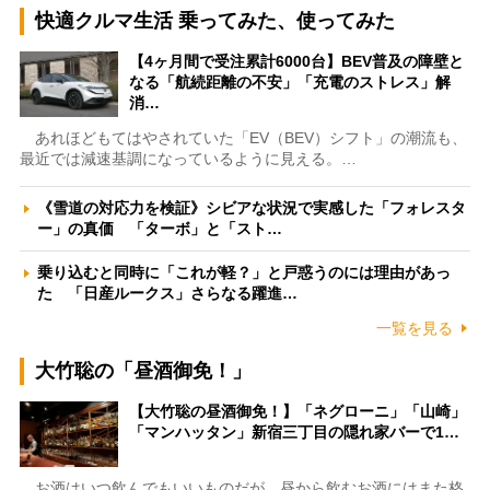
快適クルマ生活 乗ってみた、使ってみた
【4ヶ月間で受注累計6000台】BEV普及の障壁と
なる「航続距離の不安」「充電のストレス」解
消…
あれほどもてはやされていた「EV（BEV）シフト」の潮流も、
最近では減速基調になっているように見える。…
《雪道の対応力を検証》シビアな状況で実感した「フォレスタ
ー」の真価 「ターボ」と「スト…
乗り込むと同時に「これが軽？」と戸惑うのには理由があっ
た 「日産ルークス」さらなる躍進…
一覧を見る
大竹聡の「昼酒御免！」
【大竹聡の昼酒御免！】「ネグローニ」「山崎」
「マンハッタン」新宿三丁目の隠れ家バーで1…
お酒はいつ飲んでもいいものだが、昼から飲むお酒にはまた格