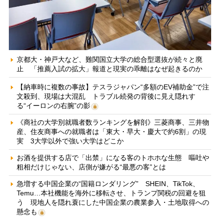
京都大・神戸大など、難関国立大学の総合型選抜が続々と廃
止 「推薦入試の拡大」報道と現実の乖離はなぜ起きるのか
【納車時に複数の事故】テスラジャパン“多額のEV補助金”で注
文殺到、現場は大混乱 トラブル続発の背後に見え隠れす
る“イーロンの右腕”の影
《商社の大学別就職者数ランキングを解剖》三菱商事、三井物
産、住友商事への就職者は「東大・早大・慶大で約6割」の現
実 3大学以外で強い大学はどこか
お酒を提供する店で「出禁」になる客のトホホな生態 嘔吐や
粗相だけじゃない、店側が嫌がる“最悪の客”とは
急増する中国企業の“国籍ロンダリング” SHEIN、TikTok、
Temu…本社機能を海外に移転させ、トランプ関税の回避を狙
う 現地人を隠れ蓑にした中国企業の農業参入・土地取得への
懸念も