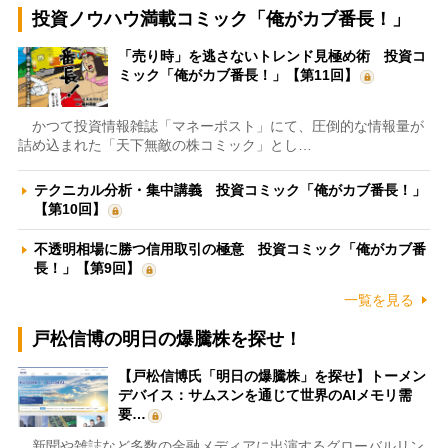
投資ノウハウ満載コミック「俺がカブ番長！」
「売り時」を逃さないトレンド見極め術 投資コ
ミック「俺がカブ番長！」【第11回】
かつて投資情報雑誌「マネーポスト」にて、圧倒的な情報量が
詰め込まれた「天下無敵の株コミック」とし…
テクニカル分析・集中講義 投資コミック「俺がカブ番長！」
【第10回】
不透明相場に勝つ信用取引の極意 投資コミック「俺がカブ番
長！」【第9回】
一覧を見る
戸松信博の明日の爆騰株を探せ！
【戸松信博氏「明日の爆騰株」を探せ】トーメン
デバイス：サムスンを通じて世界のAIメモリ需
要…
新聞や雑誌など多数の金融メディアに出演するグローバルリン