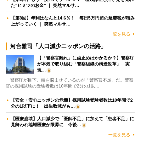
た”ヒミツのお金” ｜ 突然マルサ…
【第8回】年利はなんと14.6％！ 毎日5万円超の延滞税が積み
上がっていく ｜ 突然マルサ…
一覧を見る
河合雅司「人口減少ニッポンの活路」
【「警察官離れ」に歯止めはかかるか？】警察庁
が本気で取り組む「警察組織の構造改革」 実
現…
警察庁が目下、頭を悩ませているのが「警察官不足」だ。警察
官の採用試験の受験者数は10年間で2分の1以…
【安全・安心ニッポンの危機】採用試験受験者数は10年間で2
分の1以下に！ 出生数減がも…
【医療崩壊】人口減少で「医師不足」に加えて「患者不足」に
見舞われ地域医療が限界に 今後…
一覧を見る