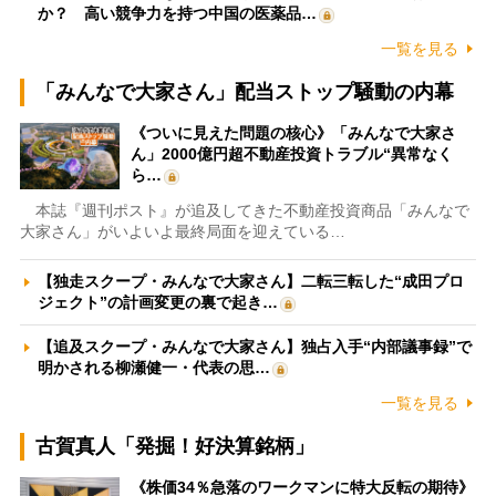
か？ 高い競争力を持つ中国の医薬品…
一覧を見る
「みんなで大家さん」配当ストップ騒動の内幕
《ついに見えた問題の核心》「みんなで大家さ
ん」2000億円超不動産投資トラブル“異常なく
ら…
本誌『週刊ポスト』が追及してきた不動産投資商品「みんなで
大家さん」がいよいよ最終局面を迎えている…
【独走スクープ・みんなで大家さん】二転三転した“成田プロ
ジェクト”の計画変更の裏で起き…
【追及スクープ・みんなで大家さん】独占入手“内部議事録”で
明かされる柳瀬健一・代表の思…
一覧を見る
古賀真人「発掘！好決算銘柄」
《株価34％急落のワークマンに特大反転の期待》