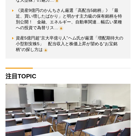
《資産9億円のかんちさん厳選「高配当5銘柄」》「最
近、買い増したばかり」と明かす主力級の保有銘柄を特
別公開！ 金融、エネルギー、自動車関連…幅広い業種
への投資で為替リス…
資産5億円超“京大卒億り人”ヘム氏が厳選「増配期待大の
小型割安株5」 配当収入と株価上昇が望める“お宝銘
柄”の探し方は
注目TOPIC