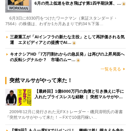
6月の売上低迷を吹き飛ばす第1四半期決算、…
6月3日に8330円をつけたワークマン（東証スタンダード・
7564）の株価は、わずか1カ月あまりで約34％下落…
三菱重工が「AIインフラの新たな主役」として再評価される気
運 エヌビディアとの提携でAI…
キオクシアHD「7万円割れからの急反発」は再びの上昇局面へ
の反転シグナルか？ 市場のムー…
一覧を見る
突然マルサがやって来た！
【最終回】1億6000万円の負債と引き換えに手に
入れたプライスレスな経験 ｜ 突然マルサがや…
2009年12月に発行された元FXトレーダー・磯貝清明氏の著書
『突然マルサがやって来た！～FXで10億円稼い…
【第9回】もう一度FXでリベンジ！ 種銭は差し押さえを免れ