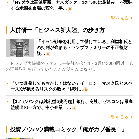
「NYダウは高値更新、ナスダック・S&P500は足踏み」が意味
する米国株市場の変化 半…
一覧を見る
大前研一「ビジネス新大陸」の歩き方
「イラン戦争を利用して儲けている」利益相反と
の批判が強まるトランプファミリーの不正蓄財
疑…
トランプ大統領のファミリー信託が今年1～3月に3000回以上も
の証券取引を行っていたことが明らかになり…
「いつ暴発してもおかしくはない」イーロン・マスク氏とスペ
ースXが抱えるリスクの数々「絶対…
【3メガバンクは純利益5兆円超】銀行、商社、ゼネコンは最高
益続出の一方で、中小企業・…
一覧を見る
投資ノウハウ満載コミック「俺がカブ番長！」