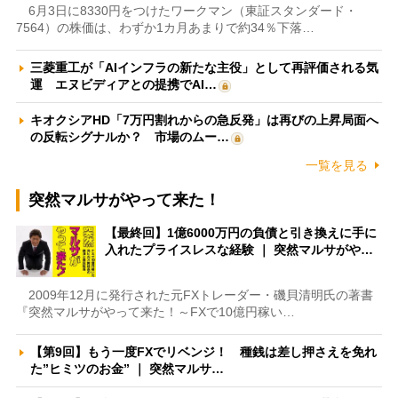
6月3日に8330円をつけたワークマン（東証スタンダード・
7564）の株価は、わずか1カ月あまりで約34％下落…
三菱重工が「AIインフラの新たな主役」として再評価される気
運 エヌビディアとの提携でAI…
キオクシアHD「7万円割れからの急反発」は再びの上昇局面へ
の反転シグナルか？ 市場のムー…
一覧を見る
突然マルサがやって来た！
【最終回】1億6000万円の負債と引き換えに手に
入れたプライスレスな経験 ｜ 突然マルサがや…
2009年12月に発行された元FXトレーダー・磯貝清明氏の著書
『突然マルサがやって来た！～FXで10億円稼い…
【第9回】もう一度FXでリベンジ！ 種銭は差し押さえを免れ
た”ヒミツのお金” ｜ 突然マルサ…