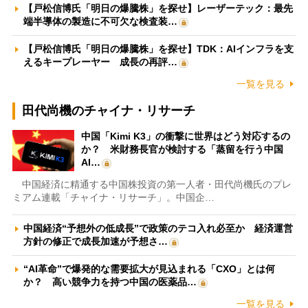
【戸松信博氏「明日の爆騰株」を探せ】レーザーテック：最先
端半導体の製造に不可欠な検査装…
【戸松信博氏「明日の爆騰株」を探せ】TDK：AIインフラを支
えるキープレーヤー 成長の再評…
一覧を見る
田代尚機のチャイナ・リサーチ
中国「Kimi K3」の衝撃に世界はどう対応するの
か？ 米財務長官が検討する「蒸留を行う中国
AI…
中国経済に精通する中国株投資の第一人者・田代尚機氏のプレ
ミアム連載「チャイナ・リサーチ」。中国企…
中国経済“予想外の低成長”で政策のテコ入れ必至か 経済運営
方針の修正で成長加速が予想さ…
“AI革命”で爆発的な需要拡大が見込まれる「CXO」とは何
か？ 高い競争力を持つ中国の医薬品…
一覧を見る