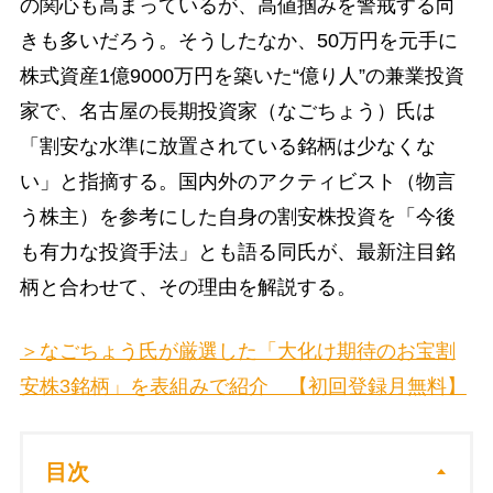
の関心も高まっているが、高値掴みを警戒する向
きも多いだろう。そうしたなか、50万円を元手に
株式資産1億9000万円を築いた“億り人”の兼業投資
家で、名古屋の長期投資家（なごちょう）氏は
「割安な水準に放置されている銘柄は少なくな
い」と指摘する。国内外のアクティビスト（物言
う株主）を参考にした自身の割安株投資を「今後
も有力な投資手法」とも語る同氏が、最新注目銘
柄と合わせて、その理由を解説する。
＞なごちょう氏が厳選した「大化け期待のお宝割
安株3銘柄」を表組みで紹介 【初回登録月無料】
目次