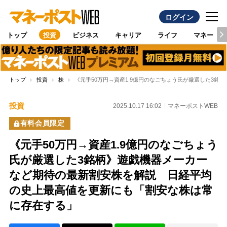
ログイン
トップ
投資
ビジネス
キャリア
ライフ
マネー
トップ
投資
株
《元手50万円→資産1.9億円のなごちょう氏が厳選した3
投資
2025.10.17 16:02
マネーポストWEB
有料会員限定
《元手50万円→資産1.9億円のなごちょう
氏が厳選した3銘柄》遊戯機器メーカー
など期待の最新割安株を解説 日経平均
の史上最高値を更新にも「割安な株は常
に存在する」