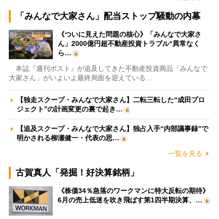
「みんなで大家さん」配当ストップ騒動の内幕
《ついに見えた問題の核心》「みんなで大家さ
ん」2000億円超不動産投資トラブル“異常なく
ら…
本誌『週刊ポスト』が追及してきた不動産投資商品「みんなで
大家さん」がいよいよ最終局面を迎えている…
【独走スクープ・みんなで大家さん】二転三転した“成田プロ
ジェクト”の計画変更の裏で起き…
【追及スクープ・みんなで大家さん】独占入手“内部議事録”で
明かされる柳瀬健一・代表の思…
一覧を見る
古賀真人「発掘！好決算銘柄」
《株価34％急落のワークマンに特大反転の期待》
6月の売上低迷を吹き飛ばす第1四半期決算、…