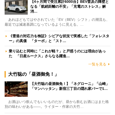
【4ヶ月間で受注累計6000台】BEV普及の障壁と
なる「航続距離の不安」「充電のストレス」解
消…
あれほどもてはやされていた「EV（BEV）シフト」の潮流も、
最近では減速基調になっているように見える。…
《雪道の対応力を検証》シビアな状況で実感した「フォレスタ
ー」の真価 「ターボ」と「スト…
乗り込むと同時に「これが軽？」と戸惑うのには理由があっ
た 「日産ルークス」さらなる躍進…
一覧を見る
大竹聡の「昼酒御免！」
【大竹聡の昼酒御免！】「ネグローニ」「山崎」
「マンハッタン」新宿三丁目の隠れ家バーで1…
お酒はいつ飲んでもいいものだが、昼から飲むお酒にはまた格
別の味わいがある――。ライター・作家の大竹…