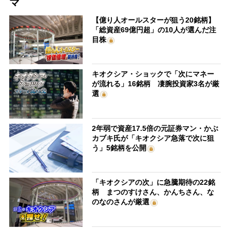
マ
【億り人オールスターが狙う20銘柄】
「総資産69億円超」の10人が選んだ注
目株
キオクシア・ショックで「次にマネー
が流れる」16銘柄 凄腕投資家3名が厳
選
2年弱で資産17.5倍の元証券マン・かぶ
カブキ氏が「キオクシア急落で次に狙
う」5銘柄を公開
「キオクシアの次」に急騰期待の22銘
柄 まつのすけさん、かんちさん、な
のなのさんが厳選