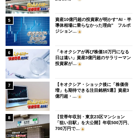
資産10億円超の投資家が明かす“AI・半
5
導体相場に乗らなかった理由” フルポ
ジション…
「キオクシアが再び株価10万円になる
6
日は遠い」資産3億円超のサラリーマン
投資家が…
【キオクシア・ショック後に「株価倍
7
増」も期待できる注目銘柄5選】資産3
億円超・…
【世帯年収別・東京23区マンション
8
「狙い目駅」を大公開】年収500万円、
700万円で…