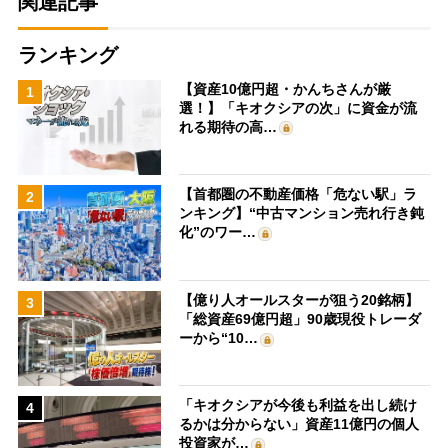
関連記事
ランキング
【資産10億円超・かんちさんが厳
1
選！】「キオクシアの次」に資金が流
れる期待の高…
【首都圏の不動産価格「危ない駅」ラ
2
ンキング】“中古マンション売れ行き鈍
化”のワー…
【億り人オールスターが狙う20銘柄】
3
「総資産69億円超」90歳現役トレーダ
ーから“10…
「キオクシアが今後も利益を出し続け
4
るかは分からない」資産11億円の個人
投資家が…