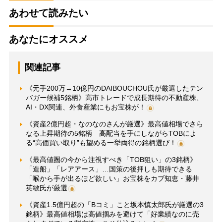
あわせて読みたい
あなたにオススメ
関連記事
《元手200万→10億円のDAIBOUCHOU氏が厳選したテン
バガー候補5銘柄》高市トレードで成長期待の不動産株、
AI・DX関連、外食産業にもお宝株が！
《資産2億円超・なのなのさんが厳選》最高値相場でさら
なる上昇期待の5銘柄 高配当を手にしながらTOBによ
る“高価買い取り”も望める一挙両得の銘柄選び！
《最高値圏の今から注視すべき「TOB狙い」の3銘柄》
「造船」「レアアース」…国策の後押しも期待できる
「喉から手が出るほど欲しい」お宝株をカブ知恵・藤井
英敏氏が厳選
《資産1.5億円超の「Bコミ」こと坂本慎太郎氏が厳選の3
銘柄》最高値相場は高値掴みを避けて「好業績なのに売