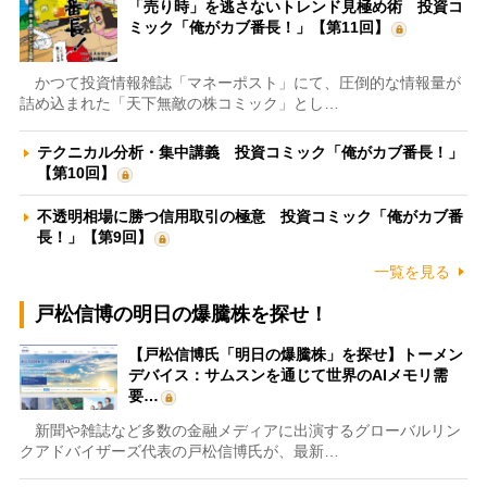
「売り時」を逃さないトレンド見極め術 投資コ
ミック「俺がカブ番長！」【第11回】
かつて投資情報雑誌「マネーポスト」にて、圧倒的な情報量が
詰め込まれた「天下無敵の株コミック」とし…
テクニカル分析・集中講義 投資コミック「俺がカブ番長！」
【第10回】
不透明相場に勝つ信用取引の極意 投資コミック「俺がカブ番
長！」【第9回】
一覧を見る
戸松信博の明日の爆騰株を探せ！
【戸松信博氏「明日の爆騰株」を探せ】トーメン
デバイス：サムスンを通じて世界のAIメモリ需
要…
新聞や雑誌など多数の金融メディアに出演するグローバルリン
クアドバイザーズ代表の戸松信博氏が、最新…