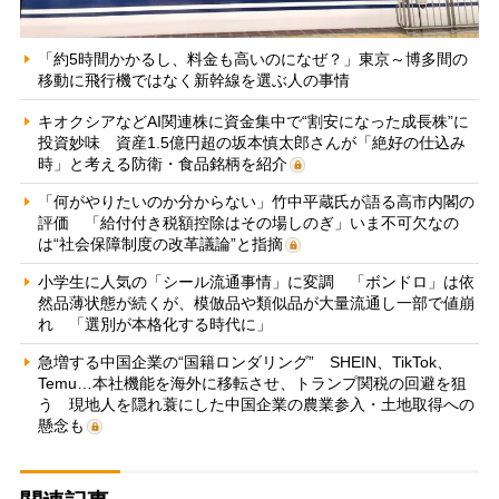
「約5時間かかるし、料金も高いのになぜ？」東京～博多間の
移動に飛行機ではなく新幹線を選ぶ人の事情
キオクシアなどAI関連株に資金集中で“割安になった成長株”に
投資妙味 資産1.5億円超の坂本慎太郎さんが「絶好の仕込み
時」と考える防衛・食品銘柄を紹介
「何がやりたいのか分からない」竹中平蔵氏が語る高市内閣の
評価 「給付付き税額控除はその場しのぎ」いま不可欠なの
は“社会保障制度の改革議論”と指摘
小学生に人気の「シール流通事情」に変調 「ボンドロ」は依
然品薄状態が続くが、模倣品や類似品が大量流通し一部で値崩
れ 「選別が本格化する時代に」
急増する中国企業の“国籍ロンダリング” SHEIN、TikTok、
Temu…本社機能を海外に移転させ、トランプ関税の回避を狙
う 現地人を隠れ蓑にした中国企業の農業参入・土地取得への
懸念も