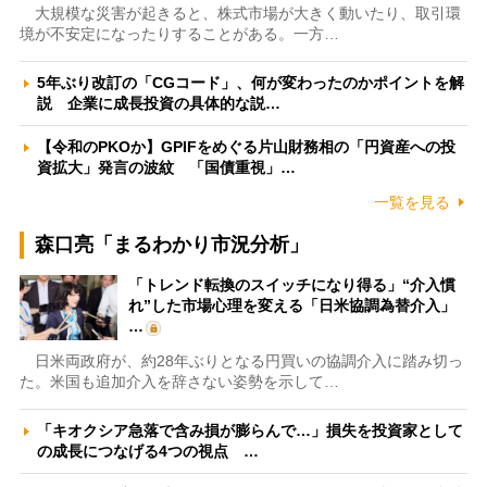
大規模な災害が起きると、株式市場が大きく動いたり、取引環
境が不安定になったりすることがある。一方…
5年ぶり改訂の「CGコード」、何が変わったのかポイントを解
説 企業に成長投資の具体的な説…
【令和のPKOか】GPIFをめぐる片山財務相の「円資産への投
資拡大」発言の波紋 「国債重視」…
一覧を見る
森口亮「まるわかり市況分析」
「トレンド転換のスイッチになり得る」“介入慣
れ”した市場心理を変える「日米協調為替介入」
…
日米両政府が、約28年ぶりとなる円買いの協調介入に踏み切っ
た。米国も追加介入を辞さない姿勢を示して…
「キオクシア急落で含み損が膨らんで…」損失を投資家として
の成長につなげる4つの視点 …