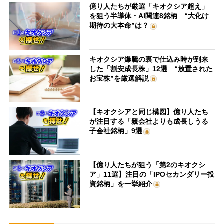
億り人たちが厳選「キオクシア超え」
を狙う半導体・AI関連8銘柄 “大化け
期待の大本命”は？
キオクシア爆騰の裏で仕込み時が到来
した「割安成長株」12選 “放置された
お宝株”を厳選解説
【キオクシアと同じ構図】億り人たち
が注目する「親会社よりも成長しうる
子会社銘柄」9選
【億り人たちが狙う「第2のキオクシ
ア」11選】注目の「IPOセカンダリー投
資銘柄」を一挙紹介