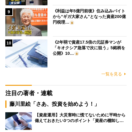
《利益は年5億円前後》住み込みバイト
9
から“ギガ大家さん”となった資産200億
円税理…
《2年弱で資産17.5倍の元証券マンが
10
「キオクシア急落で次に狙う」5銘柄を
公開》10…
一覧を見る
注目の著者・連載
藤川里絵「さあ、投資を始めよう！」
【資産運用】大災害時に慌てないために平時から
備えておきたい3つのポイント「資産の棚卸し…