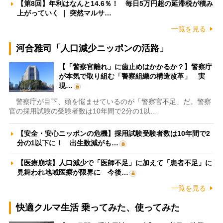
【第8回】年利はなんと14.6％！ 毎日5万円超の延滞税が積み
上がっていく ｜ 突然マルサ…
一覧を見る
河合雅司「人口減少ニッポンの活路」
【「警察官離れ」に歯止めはかかるか？】警察庁
が本気で取り組む「警察組織の構造改革」 実
現…
警察庁が目下、頭を悩ませているのが「警察官不足」だ。警察
官の採用試験の受験者数は10年間で2分の1以…
【安全・安心ニッポンの危機】採用試験受験者数は10年間で2
分の1以下に！ 出生数減がも…
【医療崩壊】人口減少で「医師不足」に加えて「患者不足」に
見舞われ地域医療が限界に 今後…
一覧を見る
快適クルマ生活 乗ってみた、使ってみた