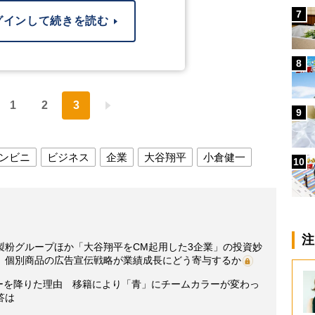
7
グインして続きを読む
8
1
2
3
9
ンビニ
ビジネス
企業
大谷翔平
小倉健一
10
注
製粉グループほか「大谷翔平をCM起用した3企業」の投資妙
」個別商品の広告宣伝戦略が業績成長にどう寄与するか
サーを降りた理由 移籍により「青」にチームカラーが変わっ
答は