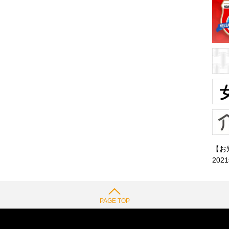
【お
202
PAGE TOP