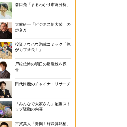
森口亮「まるわかり市況分析」
大前研一「ビジネス新大陸」の
歩き方
投資ノウハウ満載コミック「俺
がカブ番長！」
戸松信博の明日の爆騰株を探
せ！
田代尚機のチャイナ・リサーチ
「みんなで大家さん」配当スト
ップ騒動の内幕
古賀真人「発掘！好決算銘柄」