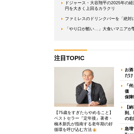
ドジャース・大谷翔平の2025年の経
円を大きく上回るカラクリ
ファミレスのドリンクバーを「絶対
「やり口が酷い…」大食いマニアが
注目TOPIC
お酒
だけ
「何
価 
保障
【納
【75歳をすぎたらやめること】
到、
ベストセラー『定年後』著者・
の右
楠木新氏が指南する老年期の好
急増
循環を呼び込む方法