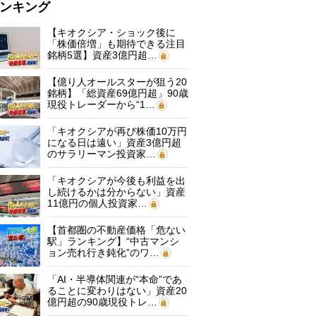
ンキング
【キオクシア・ショック後に
「株価倍増」も期待できる注目
銘柄5選】資産3億円超…
【億り人オールスターが狙う20
銘柄】「総資産69億円超」90歳
現役トレーダーから“1…
「キオクシアが再び株価10万円
になる日は遠い」資産3億円超
のサラリーマン投資家…
「キオクシアが今後も利益を出
し続けるかは分からない」資産
11億円の個人投資家…
【首都圏の不動産価格「危ない
駅」ランキング】“中古マンシ
ョン売れ行き鈍化”のワ…
「AI・半導体関連が“本命”であ
ることに変わりはない」資産20
億円超の90歳現役トレ…