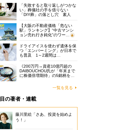
「失敗すると取り返しがつかな
い」葬儀社の手を借りない
「DIY葬」の落とし穴 素人
に…
【大阪の不動産価格「危ない
駅」ランキング】“中古マンシ
ョン売れ行き鈍化”のワー…
ドライアイスを使わず遺体を保
つ「エンバーミング」が日本で
も普及 1～2週間は…
《200万円→資産10億円超の
DAIBOUCHOU氏が「年末まで
に株価倍増期待」の5銘柄を…
一覧を見る
目の著者・連載
藤川里絵「さあ、投資を始めよ
う！」