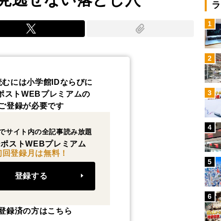
ラ
1
2
読むには小学館IDならびに
3
ポストWEBプレミアムの
ご登録が必要です
4
でサイト内の全記事読み放題
ポストWEBプレミアム
初回登録月は無料！
5
登録する
6
登録済の方はこちら