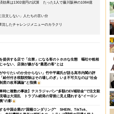
済効果は1302億円の試算 たった1人で藤川阪神の1084億
に注文しない」人たちの言い分
撃沈したチャレンジメニューのカラクリ
を提供する店で「出禁」になる客のトホホな生態 嘔吐や粗相
じゃない、店側が嫌がる“最悪の客”とは
がやりたいのか分からない」竹中平蔵氏が語る高市内閣の評
「給付付き税額控除はその場しのぎ」いま不可欠なのは“社会
制度の改革議論”と指摘
車時に複数の事故】テスラジャパン“多額のEV補助金”で注文殺
現場は大混乱 トラブル続発の背後に見え隠れする“イーロン
腕”の影
する中国企業の“国籍ロンダリング” SHEIN、TikTok、