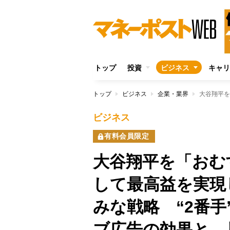
トップ
投資
ビジネス
キャリ
トップ
ビジネス
企業・業界
ビジネス
有料会員限定
大谷翔平を「おむ
して最高益を実現
みな戦略 “2番
ブ広告の効果と、