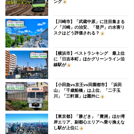
ング
【川崎市】「武蔵中原」に注目集まる
／「川崎」の治安、「登戸」の水害リ
スクはどう評価される？
【横浜市】ベストランキング 最上位
に「日吉本町」ほかグリーンライン沿
線駅が
【小田急vs京王vs田園都市】「浜田
山」「千歳船橋」は上位、「二子玉
川」「三軒屋」は圏外に
【東京都】「勝どき」「豊洲」ほか湾
岸エリア、副都心エリアへ乗り換えな
し駅が上位に