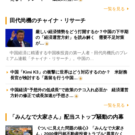
一覧を見る
田代尚機のチャイナ・リサーチ
厳しい経済情勢をどう打開するか？中国の下半期
の「経済運営方針」を読み解く 需要不足対策
が…
中国経済に精通する中国株投資の第一人者・田代尚機氏のプレ
ミアム連載「チャイナ・リサーチ」。中国の…
中国「Kimi K3」の衝撃に世界はどう対応するのか？ 米財務
長官が検討する「蒸留を行う中国…
中国経済“予想外の低成長”で政策のテコ入れ必至か 経済運営
方針の修正で成長加速が予想さ…
一覧を見る
「みんなで大家さん」配当ストップ騒動の内幕
《ついに見えた問題の核心》「みんなで大家さ
ん」2000億円超不動産投資トラブル“異常なく