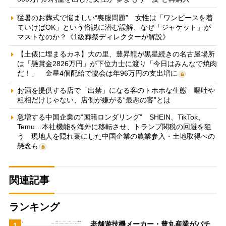
猛暑のお葬式で悩ましい“喪服問題” 女性は「ワンピースを着
ていけばOK」という俗説に潜む誤解、なぜ「ジャケット」が
マストなのか？《1級葬祭ディレクターが解説》
【土俵に埋まるカネ】大の里、豊昇龍が黒星続きの名古屋場所
は「懸賞金2826万円」が下位力士に渡り「今日はみんなで焼肉
だ！」 金星4個配給で協会は年96万円の支出増に
お酒を提供する店で「出禁」になる客のトホホな生態 嘔吐や
粗相だけじゃない、店側が嫌がる“最悪の客”とは
急増する中国企業の“国籍ロンダリング” SHEIN、TikTok、
Temu…本社機能を海外に移転させ、トランプ関税の回避を狙
う 現地人を隠れ蓑にした中国企業の農業参入・土地取得への
懸念も
関連記事
ランキング
老舗遊技機メーカー・豊丸産業がパチ
1