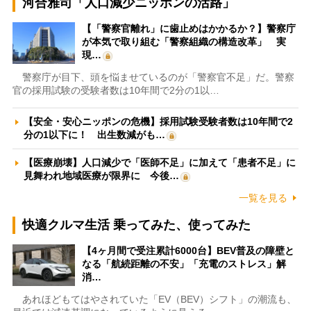
河合雅司「人口減少ニッポンの活路」
【「警察官離れ」に歯止めはかかるか？】警察庁
が本気で取り組む「警察組織の構造改革」 実
現…
警察庁が目下、頭を悩ませているのが「警察官不足」だ。警察
官の採用試験の受験者数は10年間で2分の1以…
【安全・安心ニッポンの危機】採用試験受験者数は10年間で2
分の1以下に！ 出生数減がも…
【医療崩壊】人口減少で「医師不足」に加えて「患者不足」に
見舞われ地域医療が限界に 今後…
一覧を見る
快適クルマ生活 乗ってみた、使ってみた
【4ヶ月間で受注累計6000台】BEV普及の障壁と
なる「航続距離の不安」「充電のストレス」解
消…
あれほどもてはやされていた「EV（BEV）シフト」の潮流も、