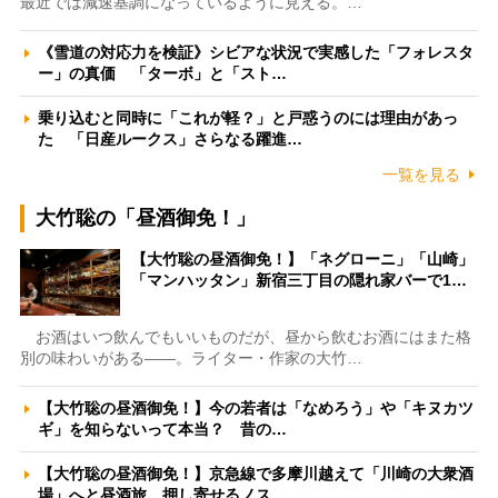
最近では減速基調になっているように見える。…
《雪道の対応力を検証》シビアな状況で実感した「フォレスタ
ー」の真価 「ターボ」と「スト…
乗り込むと同時に「これが軽？」と戸惑うのには理由があっ
た 「日産ルークス」さらなる躍進…
一覧を見る
大竹聡の「昼酒御免！」
【大竹聡の昼酒御免！】「ネグローニ」「山崎」
「マンハッタン」新宿三丁目の隠れ家バーで1…
お酒はいつ飲んでもいいものだが、昼から飲むお酒にはまた格
別の味わいがある――。ライター・作家の大竹…
【大竹聡の昼酒御免！】今の若者は「なめろう」や「キヌカツ
ギ」を知らないって本当？ 昔の…
【大竹聡の昼酒御免！】京急線で多摩川越えて「川崎の大衆酒
場」へと昼酒旅 押し寄せるノス…