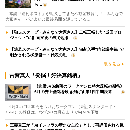
ら…
本誌『週刊ポスト』が追及してきた不動産投資商品「みんなで
大家さん」がいよいよ最終局面を迎えている…
【独走スクープ・みんなで大家さん】二転三転した“成田プロ
ジェクト”の計画変更の裏で起き…
【追及スクープ・みんなで大家さん】独占入手“内部議事録”で
明かされる柳瀬健一・代表の思…
一覧を見る
古賀真人「発掘！好決算銘柄」
《株価34％急落のワークマンに特大反転の期待》
6月の売上低迷を吹き飛ばす第1四半期決算、…
6月3日に8330円をつけたワークマン（東証スタンダード・
7564）の株価は、わずか1カ月あまりで約34％下落…
三菱重工が「AIインフラの新たな主役」として再評価される気