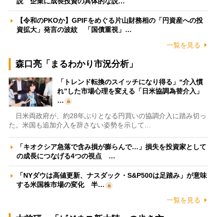
説 企業に成長投資の具体的な説…
【令和のPKOか】GPIFをめぐる片山財務相の「円資産への投
資拡大」発言の波紋 「国債重視」…
一覧を見る
森口亮「まるわかり市況分析」
「トレンド転換のスイッチになり得る」“介入慣
れ”した市場心理を変える「日米協調為替介入」
…
日米両政府が、約28年ぶりとなる円買いの協調介入に踏み切っ
た。米国も追加介入を辞さない姿勢を示して…
「キオクシア急落で含み損が膨らんで…」損失を投資家として
の成長につなげる4つの視点 …
「NYダウは高値更新、ナスダック・S&P500は足踏み」が意味
する米国株市場の変化 半…
一覧を見る