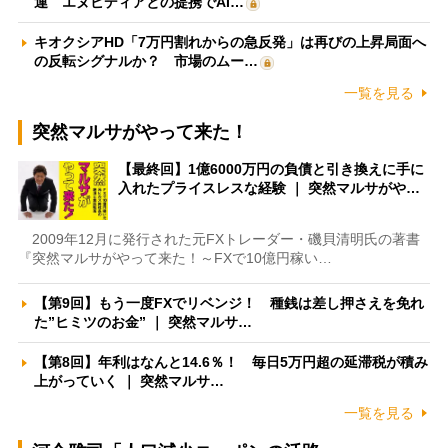
運 エヌビディアとの提携でAI…
キオクシアHD「7万円割れからの急反発」は再びの上昇局面へ
の反転シグナルか？ 市場のムー…
一覧を見る
突然マルサがやって来た！
【最終回】1億6000万円の負債と引き換えに手に
入れたプライスレスな経験 ｜ 突然マルサがや…
2009年12月に発行された元FXトレーダー・磯貝清明氏の著書
『突然マルサがやって来た！～FXで10億円稼い…
【第9回】もう一度FXでリベンジ！ 種銭は差し押さえを免れ
た”ヒミツのお金” ｜ 突然マルサ…
【第8回】年利はなんと14.6％！ 毎日5万円超の延滞税が積み
上がっていく ｜ 突然マルサ…
一覧を見る