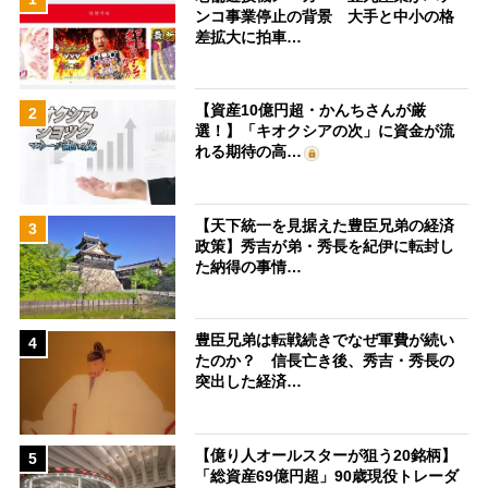
ンコ事業停止の背景 大手と中小の格
差拡大に拍車…
【資産10億円超・かんちさんが厳
2
選！】「キオクシアの次」に資金が流
れる期待の高…
【天下統一を見据えた豊臣兄弟の経済
3
政策】秀吉が弟・秀長を紀伊に転封し
た納得の事情…
豊臣兄弟は転戦続きでなぜ軍費が続い
4
たのか？ 信長亡き後、秀吉・秀長の
突出した経済…
【億り人オールスターが狙う20銘柄】
5
「総資産69億円超」90歳現役トレーダ