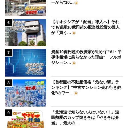
ーから“10…
【キオクシアが「配当」導入へ】それ
6
でも資産10億円超の配当株投資の達人
が「買う…
資産10億円超の投資家が明かす“AI・半
7
導体相場に乗らなかった理由” フルポ
ジション…
【首都圏の不動産価格「危ない駅」ラ
8
ンキング】“中古マンション売れ行き鈍
化”のワー…
「北海道で知らない人はいない！」道
9
民熱愛のカップ焼きそば「やきそば弁
当」、最大の…