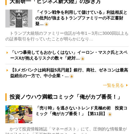
大前研一「ビジネス新大陸」の歩き方
「イラン戦争を利用して儲けている」利益相反と
の批判が強まるトランプファミリーの不正蓄財
疑…
トランプ大統領のファミリー信託が今年1～3月に3000回以上も
の証券取引を行っていたことが明らかになり…
「いつ暴発してもおかしくはない」イーロン・マスク氏とスペ
ースXが抱えるリスクの数々「絶対…
【3メガバンクは純利益5兆円超】銀行、商社、ゼネコンは最高
益続出の一方で、中小企業・…
一覧を見る
投資ノウハウ満載コミック「俺がカブ番長！」
「売り時」を逃さないトレンド見極め術 投資コ
ミック「俺がカブ番長！」【第11回】
かつて投資情報雑誌「マネーポスト」にて、圧倒的な情報量が