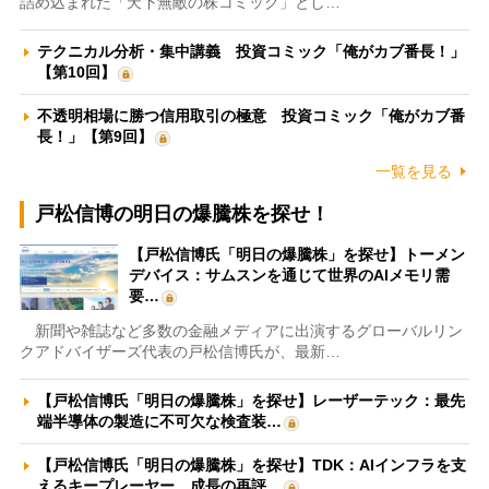
詰め込まれた「天下無敵の株コミック」とし…
テクニカル分析・集中講義 投資コミック「俺がカブ番長！」
【第10回】
不透明相場に勝つ信用取引の極意 投資コミック「俺がカブ番
長！」【第9回】
一覧を見る
戸松信博の明日の爆騰株を探せ！
【戸松信博氏「明日の爆騰株」を探せ】トーメン
デバイス：サムスンを通じて世界のAIメモリ需
要…
新聞や雑誌など多数の金融メディアに出演するグローバルリン
クアドバイザーズ代表の戸松信博氏が、最新…
【戸松信博氏「明日の爆騰株」を探せ】レーザーテック：最先
端半導体の製造に不可欠な検査装…
【戸松信博氏「明日の爆騰株」を探せ】TDK：AIインフラを支
えるキープレーヤー 成長の再評…