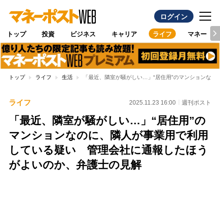
ログイン
トップ
投資
ビジネス
キャリア
ライフ
マネー
トップ
ライフ
生活
「最近、隣室が騒がしい…」“居住用”のマンションな
ライフ
2025.11.23 16:00
週刊ポスト
「最近、隣室が騒がしい…」“居住用”の
マンションなのに、隣人が事業用で利用
している疑い 管理会社に通報したほう
がよいのか、弁護士の見解
Loaded
:
100.00%
/
Unmute