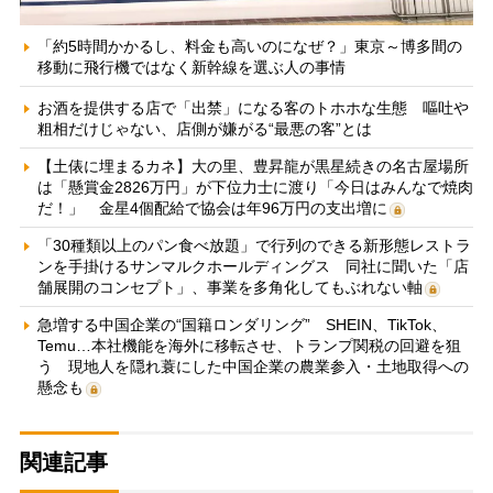
「約5時間かかるし、料金も高いのになぜ？」東京～博多間の
移動に飛行機ではなく新幹線を選ぶ人の事情
お酒を提供する店で「出禁」になる客のトホホな生態 嘔吐や
粗相だけじゃない、店側が嫌がる“最悪の客”とは
【土俵に埋まるカネ】大の里、豊昇龍が黒星続きの名古屋場所
は「懸賞金2826万円」が下位力士に渡り「今日はみんなで焼肉
だ！」 金星4個配給で協会は年96万円の支出増に
「30種類以上のパン食べ放題」で行列のできる新形態レストラ
ンを手掛けるサンマルクホールディングス 同社に聞いた「店
舗展開のコンセプト」、事業を多角化してもぶれない軸
急増する中国企業の“国籍ロンダリング” SHEIN、TikTok、
Temu…本社機能を海外に移転させ、トランプ関税の回避を狙
う 現地人を隠れ蓑にした中国企業の農業参入・土地取得への
懸念も
関連記事