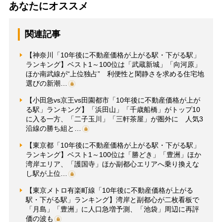
あなたにオススメ
関連記事
【神奈川「10年後に不動産価格が上がる駅・下がる駅」
ランキング】ベスト1～100位は「武蔵新城」「向河原」
ほか南武線が“上位独占” 利便性と閑静さを求める住宅地
選びの新潮…
【小田急vs京王vs田園都市「10年後に不動産価格が上が
る駅」ランキング】「浜田山」「千歳船橋」がトップ10
に入る一方、「二子玉川」「三軒茶屋」が圏外に 人気3
沿線の勝ち組と…
【東京都「10年後に不動産価格が上がる駅・下がる駅」
ランキング】ベスト1～100位は「勝どき」「豊洲」ほか
湾岸エリア、「護国寺」ほか副都心エリアへ乗り換えな
し駅が上位…
【東京メトロ有楽町線「10年後に不動産価格が上がる
駅・下がる駅」ランキング】湾岸と副都心が二枚看板で
「月島」「豊洲」に人口急増予測、「池袋」周辺に再評
価の波も