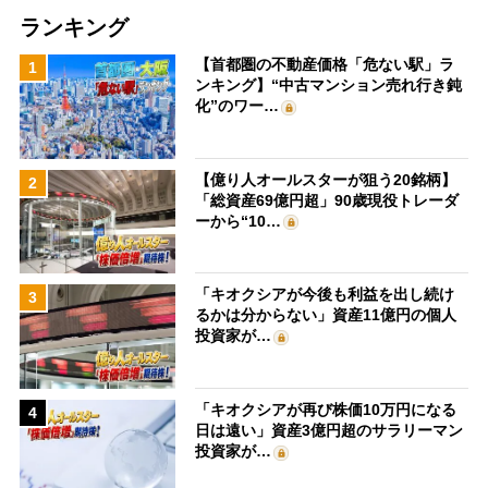
ランキング
【首都圏の不動産価格「危ない駅」ラ
1
ンキング】“中古マンション売れ行き鈍
化”のワー…
【億り人オールスターが狙う20銘柄】
2
「総資産69億円超」90歳現役トレーダ
ーから“10…
「キオクシアが今後も利益を出し続け
3
るかは分からない」資産11億円の個人
投資家が…
「キオクシアが再び株価10万円になる
4
日は遠い」資産3億円超のサラリーマン
投資家が…