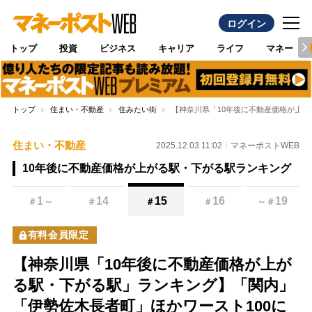
ログイン
トップ
投資
ビジネス
キャリア
ライフ
マネー
トップ
住まい・不動産
住みたい街
【神奈川県「10年後に不動産価格が上
住まい・不動産
2025.12.03 11:02
マネーポストWEB
10年後に不動産価格が上がる駅・下がる駅ランキング
1
14
15
16
19
＃
～
＃
＃
＃
～
＃
有料会員限定
【神奈川県「10年後に不動産価格が上が
る駅・下がる駅」ランキング】「関内」
「伊勢佐木長者町」ほかワースト100に