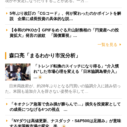
境が不安定になったりすることがある。一方…
5年ぶり改訂の「CGコード」、何が変わったのかポイントを解
説 企業に成長投資の具体的な説…
【令和のPKOか】GPIFをめぐる片山財務相の「円資産への投
資拡大」発言の波紋 「国債重視」…
一覧を見る
森口亮「まるわかり市況分析」
「トレンド転換のスイッチになり得る」“介入慣
れ”した市場心理を変える「日米協調為替介入」
…
日米両政府が、約28年ぶりとなる円買いの協調介入に踏み切っ
た。米国も追加介入を辞さない姿勢を示して…
「キオクシア急落で含み損が膨らんで…」損失を投資家として
の成長につなげる4つの視点 …
「NYダウは高値更新、ナスダック・S&P500は足踏み」が意味
する米国株市場の変化 半…