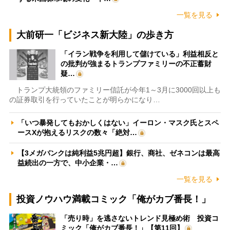
一覧を見る
大前研一「ビジネス新大陸」の歩き方
「イラン戦争を利用して儲けている」利益相反と
の批判が強まるトランプファミリーの不正蓄財
疑…
トランプ大統領のファミリー信託が今年1～3月に3000回以上も
の証券取引を行っていたことが明らかになり…
「いつ暴発してもおかしくはない」イーロン・マスク氏とスペ
ースXが抱えるリスクの数々「絶対…
【3メガバンクは純利益5兆円超】銀行、商社、ゼネコンは最高
益続出の一方で、中小企業・…
一覧を見る
投資ノウハウ満載コミック「俺がカブ番長！」
「売り時」を逃さないトレンド見極め術 投資コ
ミック「俺がカブ番長！」【第11回】