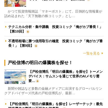
かつて投資情報雑誌「マネーポスト」にて、圧倒的な情報量が
詰め込まれた「天下無敵の株コミック」とし…
テクニカル分析・集中講義 投資コミック「俺がカブ番長！」
【第10回】
不透明相場に勝つ信用取引の極意 投資コミック「俺がカブ番
長！」【第9回】
一覧を見る
戸松信博の明日の爆騰株を探せ！
【戸松信博氏「明日の爆騰株」を探せ】トーメン
デバイス：サムスンを通じて世界のAIメモリ需
要…
新聞や雑誌など多数の金融メディアに出演するグローバルリン
クアドバイザーズ代表の戸松信博氏が、最新…
【戸松信博氏「明日の爆騰株」を探せ】レーザーテック：最先