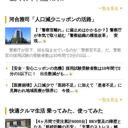
一覧を見る
河合雅司「人口減少ニッポンの活路」
【「警察官離れ」に歯止めはかかるか？】警察庁
が本気で取り組む「警察組織の構造改革」 実
現…
警察庁が目下、頭を悩ませているのが「警察官不足」だ。警察
官の採用試験の受験者数は10年間で2分の1以…
【安全・安心ニッポンの危機】採用試験受験者数は10年間で2
分の1以下に！ 出生数減がも…
【医療崩壊】人口減少で「医師不足」に加えて「患者不足」に
見舞われ地域医療が限界に 今後…
一覧を見る
快適クルマ生活 乗ってみた、使ってみた
【4ヶ月間で受注累計6000台】BEV普及の障壁と
なる「航続距離の不安」「充電のストレス」解