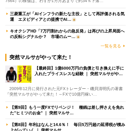
7564）の株価は、わずか1カ月あまりで約34％下落…
三菱重工が「AIインフラの新たな主役」として再評価される気
運 エヌビディアとの提携でAI…
キオクシアHD「7万円割れからの急反発」は再びの上昇局面へ
の反転シグナルか？ 市場のムー…
一覧を見る
突然マルサがやって来た！
【最終回】1億6000万円の負債と引き換えに手に
入れたプライスレスな経験 ｜ 突然マルサがや…
2009年12月に発行された元FXトレーダー・磯貝清明氏の著書
『突然マルサがやって来た！～FXで10億円稼い…
【第9回】もう一度FXでリベンジ！ 種銭は差し押さえを免れ
た”ヒミツのお金” ｜ 突然マルサ…
【第8回】年利はなんと14.6％！ 毎日5万円超の延滞税が積み
上がっていく ｜ 突然マルサ…