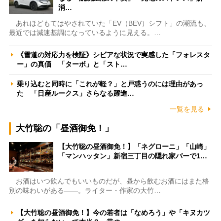
消…
あれほどもてはやされていた「EV（BEV）シフト」の潮流も、
最近では減速基調になっているように見える。…
《雪道の対応力を検証》シビアな状況で実感した「フォレスタ
ー」の真価 「ターボ」と「スト…
乗り込むと同時に「これが軽？」と戸惑うのには理由があっ
た 「日産ルークス」さらなる躍進…
一覧を見る
大竹聡の「昼酒御免！」
【大竹聡の昼酒御免！】「ネグローニ」「山崎」
「マンハッタン」新宿三丁目の隠れ家バーで1…
お酒はいつ飲んでもいいものだが、昼から飲むお酒にはまた格
別の味わいがある――。ライター・作家の大竹…
【大竹聡の昼酒御免！】今の若者は「なめろう」や「キヌカツ