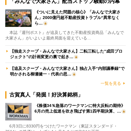
「みんなで大家さん」配当ストップ騒動の内幕
《ついに見えた問題の核心》「みんなで大家さ
ん」2000億円超不動産投資トラブル“異常なく
ら…
本誌『週刊ポスト』が追及してきた不動産投資商品「みんなで
大家さん」がいよいよ最終局面を迎えている…
【独走スクープ・みんなで大家さん】二転三転した“成田プロ
ジェクト”の計画変更の裏で起き…
【追及スクープ・みんなで大家さん】独占入手“内部議事録”で
明かされる柳瀬健一・代表の思…
一覧を見る
古賀真人「発掘！好決算銘柄」
《株価34％急落のワークマンに特大反転の期待》
6月の売上低迷を吹き飛ばす第1四半期決算、…
6月3日に8330円をつけたワークマン（東証スタンダード・