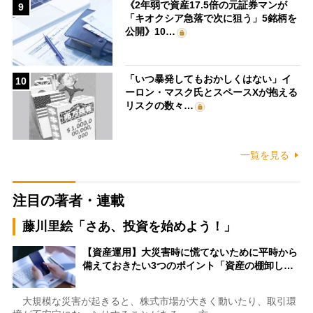
《2年弱で資産17.5倍の元証券マンが
9
「キオクシア急落で次に狙う」5銘柄を
公開》10…
「いつ暴発してもおかしくはない」イ
10
ーロン・マスク氏とスペースXが抱える
リスクの数々…
一覧を見る
注目の著者・連載
藤川里絵「さあ、投資を始めよう！」
【資産運用】大災害時に慌てないために平時から
備えておきたい3つのポイント「資産の棚卸し…
大規模な災害が起きると、株式市場が大きく動いたり、取引環