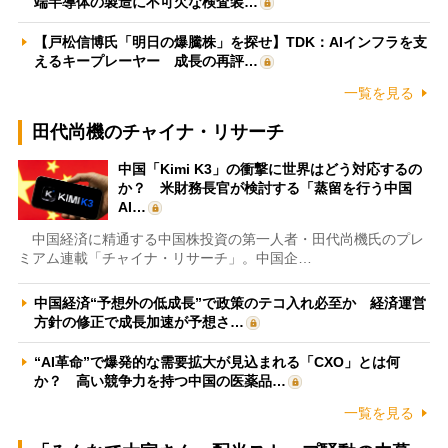
端半導体の製造に不可欠な検査装…
【戸松信博氏「明日の爆騰株」を探せ】TDK：AIインフラを支
えるキープレーヤー 成長の再評…
一覧を見る
田代尚機のチャイナ・リサーチ
中国「Kimi K3」の衝撃に世界はどう対応するの
か？ 米財務長官が検討する「蒸留を行う中国
AI…
中国経済に精通する中国株投資の第一人者・田代尚機氏のプレ
ミアム連載「チャイナ・リサーチ」。中国企…
中国経済“予想外の低成長”で政策のテコ入れ必至か 経済運営
方針の修正で成長加速が予想さ…
“AI革命”で爆発的な需要拡大が見込まれる「CXO」とは何
か？ 高い競争力を持つ中国の医薬品…
一覧を見る