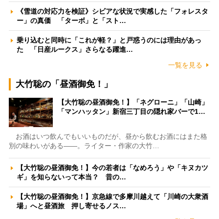
《雪道の対応力を検証》シビアな状況で実感した「フォレスタ
ー」の真価 「ターボ」と「スト…
乗り込むと同時に「これが軽？」と戸惑うのには理由があっ
た 「日産ルークス」さらなる躍進…
一覧を見る
大竹聡の「昼酒御免！」
【大竹聡の昼酒御免！】「ネグローニ」「山崎」
「マンハッタン」新宿三丁目の隠れ家バーで1…
お酒はいつ飲んでもいいものだが、昼から飲むお酒にはまた格
別の味わいがある――。ライター・作家の大竹…
【大竹聡の昼酒御免！】今の若者は「なめろう」や「キヌカツ
ギ」を知らないって本当？ 昔の…
【大竹聡の昼酒御免！】京急線で多摩川越えて「川崎の大衆酒
場」へと昼酒旅 押し寄せるノス…