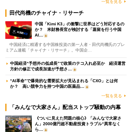
一覧を見る
田代尚機のチャイナ・リサーチ
中国「Kimi K3」の衝撃に世界はどう対応するの
か？ 米財務長官が検討する「蒸留を行う中国
AI…
中国経済に精通する中国株投資の第一人者・田代尚機氏のプレ
ミアム連載「チャイナ・リサーチ」。中国企…
中国経済“予想外の低成長”で政策のテコ入れ必至か 経済運営
方針の修正で成長加速が予想さ…
“AI革命”で爆発的な需要拡大が見込まれる「CXO」とは何
か？ 高い競争力を持つ中国の医薬品…
一覧を見る
「みんなで大家さん」配当ストップ騒動の内幕
《ついに見えた問題の核心》「みんなで大家さ
ん」2000億円超不動産投資トラブル“異常なく
ら…