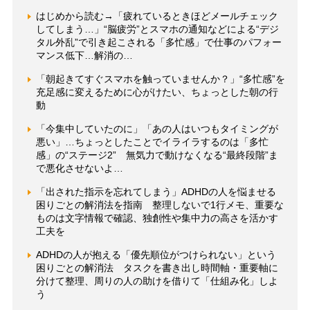
はじめから読む→「疲れているときほどメールチェック
してしまう…」“脳疲労”とスマホの通知などによる“デジ
タル外乱”で引き起こされる「多忙感」で仕事のパフォー
マンス低下…解消の…
「朝起きてすぐスマホを触っていませんか？」“多忙感”を
充足感に変えるために心がけたい、ちょっとした朝の行
動
「今集中していたのに」「あの人はいつもタイミングが
悪い」…ちょっとしたことでイライラするのは「多忙
感」の“ステージ2” 無気力で動けなくなる“最終段階”ま
で悪化させないよ…
「出された指示を忘れてしまう」ADHDの人を悩ませる
困りごとの解消法を指南 整理しないで1行メモ、重要な
ものは文字情報で確認、独創性や集中力の高さを活かす
工夫を
ADHDの人が抱える「優先順位がつけられない」という
困りごとの解消法 タスクを書き出し時間軸・重要軸に
分けて整理、周りの人の助けを借りて「仕組み化」しよ
う