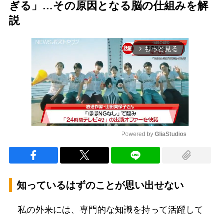
ぎる」…その原因となる脳の仕組みを解
説
もっと見る
arrow_forward_ios
Powered by 
GliaStudios
Mute
知っているはずのことが思い出せない
私の外来には、専門的な知識を持って活躍して