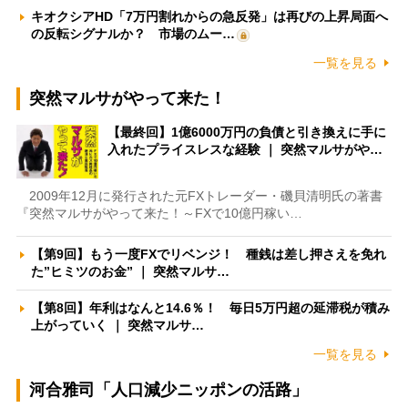
キオクシアHD「7万円割れからの急反発」は再びの上昇局面へ
の反転シグナルか？ 市場のムー…
一覧を見る
突然マルサがやって来た！
【最終回】1億6000万円の負債と引き換えに手に
入れたプライスレスな経験 ｜ 突然マルサがや…
2009年12月に発行された元FXトレーダー・磯貝清明氏の著書
『突然マルサがやって来た！～FXで10億円稼い…
【第9回】もう一度FXでリベンジ！ 種銭は差し押さえを免れ
た”ヒミツのお金” ｜ 突然マルサ…
【第8回】年利はなんと14.6％！ 毎日5万円超の延滞税が積み
上がっていく ｜ 突然マルサ…
一覧を見る
河合雅司「人口減少ニッポンの活路」