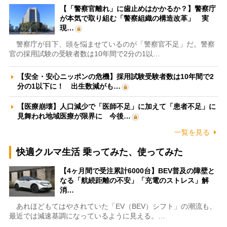
【「警察官離れ」に歯止めはかかるか？】警察庁
が本気で取り組む「警察組織の構造改革」 実
現…
警察庁が目下、頭を悩ませているのが「警察官不足」だ。警察
官の採用試験の受験者数は10年間で2分の1以…
【安全・安心ニッポンの危機】採用試験受験者数は10年間で2
分の1以下に！ 出生数減がも…
【医療崩壊】人口減少で「医師不足」に加えて「患者不足」に
見舞われ地域医療が限界に 今後…
一覧を見る
快適クルマ生活 乗ってみた、使ってみた
【4ヶ月間で受注累計6000台】BEV普及の障壁と
なる「航続距離の不安」「充電のストレス」解
消…
あれほどもてはやされていた「EV（BEV）シフト」の潮流も、
最近では減速基調になっているように見える。…