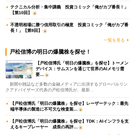
テクニカル分析・集中講義 投資コミック「俺がカブ番長！」
【第10回】
不透明相場に勝つ信用取引の極意 投資コミック「俺がカブ番
長！」【第9回】
一覧を見る
戸松信博の明日の爆騰株を探せ！
【戸松信博氏「明日の爆騰株」を探せ】トーメン
デバイス：サムスンを通じて世界のAIメモリ需
要…
新聞や雑誌など多数の金融メディアに出演するグローバルリン
クアドバイザーズ代表の戸松信博氏が、最新…
【戸松信博氏「明日の爆騰株」を探せ】レーザーテック：最先
端半導体の製造に不可欠な検査装…
【戸松信博氏「明日の爆騰株」を探せ】TDK：AIインフラを支
えるキープレーヤー 成長の再評…