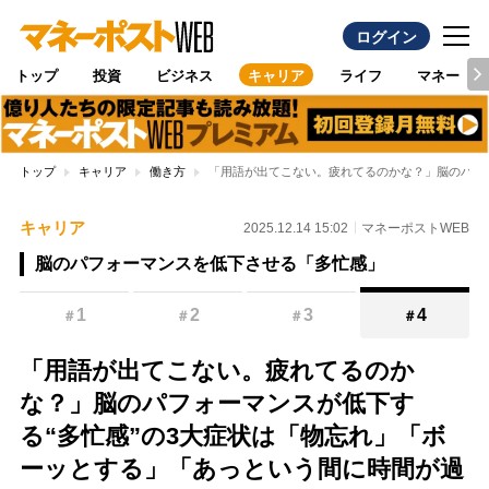
ログイン
トップ
投資
ビジネス
キャリア
ライフ
マネー
トップ
キャリア
働き方
「用語が出てこない。疲れてるのかな？」脳のパフ
キャリア
2025.12.14 15:02
マネーポストWEB
脳のパフォーマンスを低下させる「多忙感」
1
2
3
4
＃
＃
＃
＃
「用語が出てこない。疲れてるのか
な？」脳のパフォーマンスが低下す
る“多忙感”の3大症状は「物忘れ」「ボ
ーッとする」「あっという間に時間が過