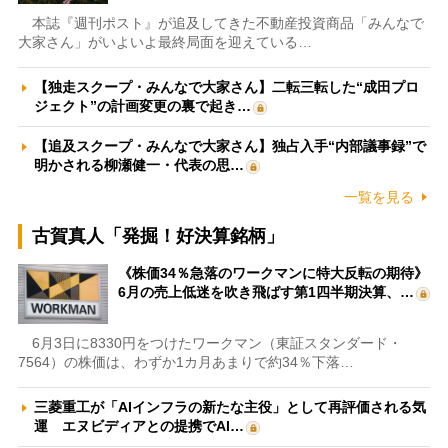
本誌『週刊ポスト』が追及してきた不動産投資商品「みんなで
大家さん」がいよいよ最終局面を迎えている…
【独走スクープ・みんなで大家さん】二転三転した“成田プロ
ジェクト”の計画変更の裏で起き…
【追及スクープ・みんなで大家さん】独占入手“内部議事録”で
明かされる柳瀬健一・代表の思…
一覧を見る
古賀真人「発掘！好決算銘柄」
《株価34％急落のワークマンに特大反転の期待》
6月の売上低迷を吹き飛ばす第1四半期決算、…
6月3日に8330円をつけたワークマン（東証スタンダード・
7564）の株価は、わずか1カ月あまりで約34％下落…
三菱重工が「AIインフラの新たな主役」として再評価される気
運 エヌビディアとの提携でAI…