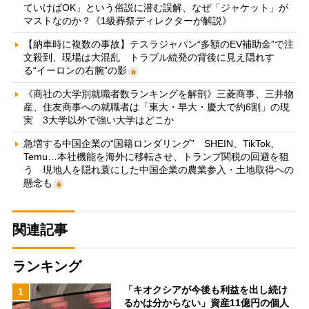
ていけばOK」という俗説に潜む誤解、なぜ「ジャケット」が
マストなのか？《1級葬祭ディレクターが解説》
【納車時に複数の事故】テスラジャパン“多額のEV補助金”で注
文殺到、現場は大混乱 トラブル続発の背後に見え隠れす
る“イーロンの右腕”の影
《商社の大学別就職者数ランキングを解剖》三菱商事、三井物
産、住友商事への就職者は「東大・早大・慶大で約6割」の現
実 3大学以外で強い大学はどこか
急増する中国企業の“国籍ロンダリング” SHEIN、TikTok、
Temu…本社機能を海外に移転させ、トランプ関税の回避を狙
う 現地人を隠れ蓑にした中国企業の農業参入・土地取得への
懸念も
関連記事
ランキング
「キオクシアが今後も利益を出し続け
1
るかは分からない」資産11億円の個人