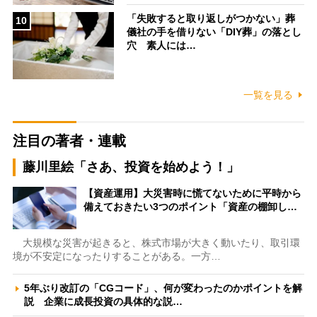
「失敗すると取り返しがつかない」葬
10
儀社の手を借りない「DIY葬」の落とし
穴 素人には…
一覧を見る
注目の著者・連載
藤川里絵「さあ、投資を始めよう！」
【資産運用】大災害時に慌てないために平時から
備えておきたい3つのポイント「資産の棚卸し…
大規模な災害が起きると、株式市場が大きく動いたり、取引環
境が不安定になったりすることがある。一方…
5年ぶり改訂の「CGコード」、何が変わったのかポイントを解
説 企業に成長投資の具体的な説…