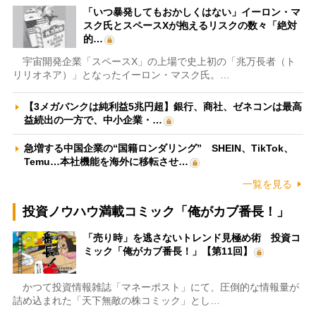
「いつ暴発してもおかしくはない」イーロン・マ
スク氏とスペースXが抱えるリスクの数々「絶対
的…
宇宙開発企業「スペースX」の上場で史上初の「兆万長者（ト
リリオネア）」となったイーロン・マスク氏。…
【3メガバンクは純利益5兆円超】銀行、商社、ゼネコンは最高
益続出の一方で、中小企業・…
急増する中国企業の“国籍ロンダリング” SHEIN、TikTok、
Temu…本社機能を海外に移転させ…
一覧を見る
投資ノウハウ満載コミック「俺がカブ番長！」
「売り時」を逃さないトレンド見極め術 投資コ
ミック「俺がカブ番長！」【第11回】
かつて投資情報雑誌「マネーポスト」にて、圧倒的な情報量が
詰め込まれた「天下無敵の株コミック」とし…