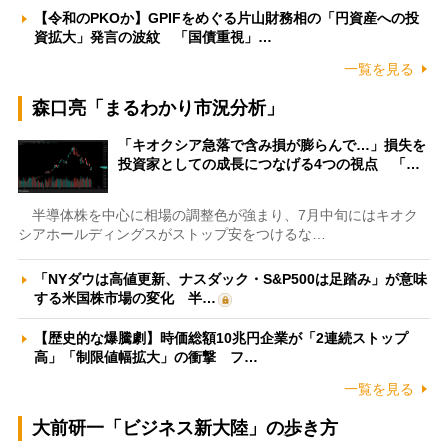
【令和のPKOか】GPIFをめぐる片山財務相の「円資産への投
資拡大」発言の波紋 「国債重視」…
一覧を見る
森口亮「まるわかり市況分析」
「キオクシア急落で含み損が膨らんで…」損失を
投資家としての成長につなげる4つの視点 「…
半導体株を中心に相場の調整色が強まり、7月中旬にはキオク
シアホールディングスがストップ安をつけるな…
「NYダウは高値更新、ナスダック・S&P500は足踏み」が意味
する米国株市場の変化 半…
【歴史的な爆騰劇】時価総額10兆円企業が「2連続ストップ
高」「制限値幅拡大」の衝撃 フ…
一覧を見る
大前研一「ビジネス新大陸」の歩き方