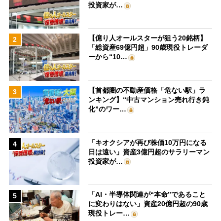
投資家が…
【億り人オールスターが狙う20銘柄】
2
「総資産69億円超」90歳現役トレーダ
ーから“10…
【首都圏の不動産価格「危ない駅」ラ
3
ンキング】“中古マンション売れ行き鈍
化”のワー…
「キオクシアが再び株価10万円になる
4
日は遠い」資産3億円超のサラリーマン
投資家が…
「AI・半導体関連が“本命”であること
5
に変わりはない」資産20億円超の90歳
現役トレー…