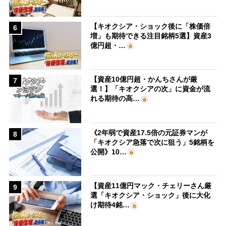
【キオクシア・ショック後に「株価倍
6
増」も期待できる注目銘柄5選】資産3
億円超・…
【資産10億円超・かんちさんが厳
7
選！】「キオクシアの次」に資金が流
れる期待の高…
《2年弱で資産17.5倍の元証券マンが
8
「キオクシア急落で次に狙う」5銘柄を
公開》10…
【資産11億円マック・チェリーさん厳
9
選「キオクシア・ショック」後に大化
け期待4銘…