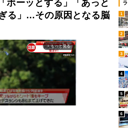
「ボーッとする」「あっと
ラ
ぎる」…その原因となる脳
1
2
もっと見る
arrow_forward_ios
3
4
5
6
Mute