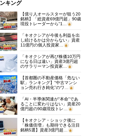
ンキング
【億り人オールスターが狙う20
銘柄】「総資産69億円超」90歳
現役トレーダーから“1…
「キオクシアが今後も利益を出
し続けるかは分からない」資産
11億円の個人投資家…
「キオクシアが再び株価10万円
になる日は遠い」資産3億円超
のサラリーマン投資家…
【首都圏の不動産価格「危ない
駅」ランキング】“中古マンシ
ョン売れ行き鈍化”のワ…
「AI・半導体関連が“本命”であ
ることに変わりはない」資産20
億円超の90歳現役トレ…
【キオクシア・ショック後に
「株価倍増」も期待できる注目
銘柄5選】資産3億円超…