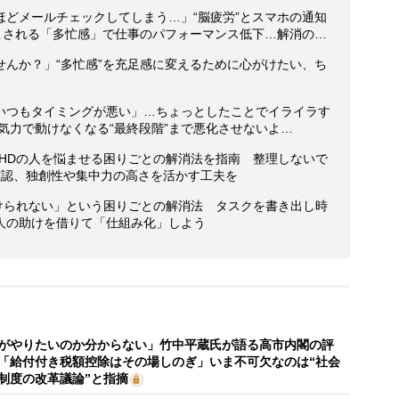
ほどメールチェックしてしまう…」“脳疲労”とスマホの通知
起こされる「多忙感」で仕事のパフォーマンス低下…解消の…
せんか？」“多忙感”を充足感に変えるために心がけたい、ち
いつもタイミングが悪い」…ちょっとしたことでイライラす
無気力で動けなくなる“最終段階”まで悪化させないよ…
DHDの人を悩ませる困りごとの解消法を指南 整理しないで
確認、独創性や集中力の高さを活かす工夫を
つけられない」という困りごとの解消法 タスクを書き出し時
人の助けを借りて「仕組み化」しよう
がやりたいのか分からない」竹中平蔵氏が語る高市内閣の評
「給付付き税額控除はその場しのぎ」いま不可欠なのは“社会
制度の改革議論”と指摘