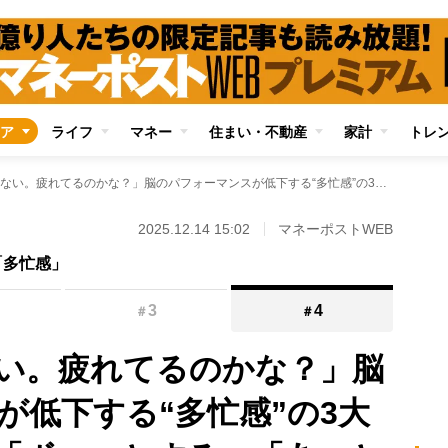
ア
ライフ
マネー
住まい・不動産
家計
トレ
「用語が出てこない。疲れてるのかな？」脳のパフォーマンスが低下する“多忙感”の3大症状は「物忘れ」「ボーッとする」「あっという間に時間が過ぎる」…その原因となる脳の仕組みを解説
2025.12.14 15:02
マネーポストWEB
「多忙感」
3
4
＃
＃
い。疲れてるのかな？」脳
が低下する“多忙感”の3大