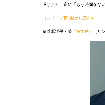
感じたり、逆に「もう時間がな
（シリーズ第1回から読む）
※菅原洋平・著
『多忙感』
（サ