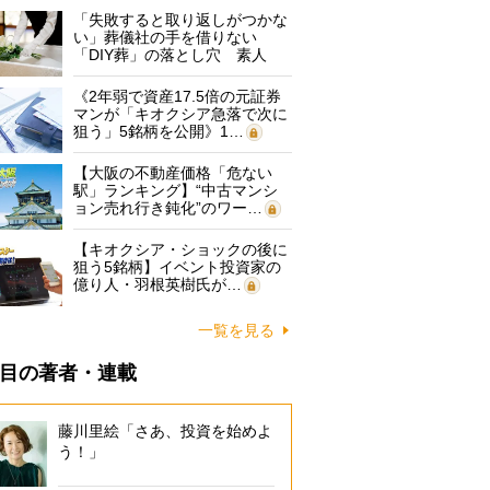
「失敗すると取り返しがつかな
い」葬儀社の手を借りない
「DIY葬」の落とし穴 素人
に…
《2年弱で資産17.5倍の元証券
マンが「キオクシア急落で次に
狙う」5銘柄を公開》1…
【大阪の不動産価格「危ない
駅」ランキング】“中古マンシ
ョン売れ行き鈍化”のワー…
【キオクシア・ショックの後に
狙う5銘柄】イベント投資家の
億り人・羽根英樹氏が…
一覧を見る
目の著者・連載
藤川里絵「さあ、投資を始めよ
う！」