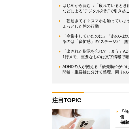
はじめから読む→「疲れているとき
などによる“デジタル外乱”で引き
「朝起きてすぐスマホを触っていま
ょっとした朝の行動
「今集中していたのに」「あの人は
るのは「多忙感」の“ステージ2” 
「出された指示を忘れてしまう」A
1行メモ、重要なものは文字情報で
ADHDの人が抱える「優先順位が
間軸・重要軸に分けて整理、周りの
注目TOPIC
「何
価 
保障