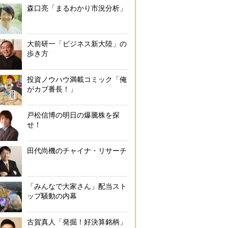
森口亮「まるわかり市況分析」
大前研一「ビジネス新大陸」の
歩き方
投資ノウハウ満載コミック「俺
がカブ番長！」
戸松信博の明日の爆騰株を探
せ！
田代尚機のチャイナ・リサーチ
「みんなで大家さん」配当スト
ップ騒動の内幕
古賀真人「発掘！好決算銘柄」