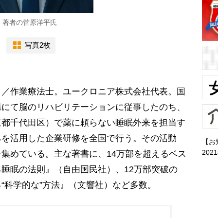
』著者の菅原洋平氏
写真2枚
）／作業療法士。ユークロニア株式会社代表。国
構にて脳のリハビリテーションに従事したのち、
京都千代田区）で薬に頼らない睡眠外来を担当す
みを活用した企業研修を全国で行う。その活動
【お
202
集めている。主な著書に、14万部を超えるベス
睡眠の法則』（自由国民社）、12万部突破の
“科学的な”方法』（文響社）など多数。