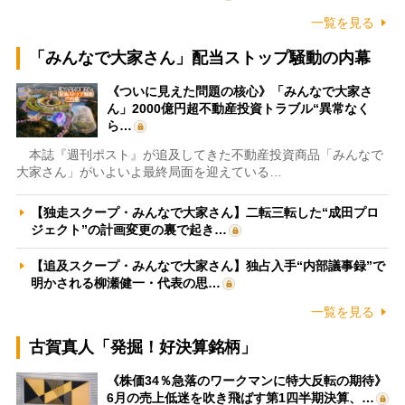
一覧を見る
「みんなで大家さん」配当ストップ騒動の内幕
《ついに見えた問題の核心》「みんなで大家さ
ん」2000億円超不動産投資トラブル“異常なく
ら…
本誌『週刊ポスト』が追及してきた不動産投資商品「みんなで
大家さん」がいよいよ最終局面を迎えている…
【独走スクープ・みんなで大家さん】二転三転した“成田プロ
ジェクト”の計画変更の裏で起き…
【追及スクープ・みんなで大家さん】独占入手“内部議事録”で
明かされる柳瀬健一・代表の思…
一覧を見る
古賀真人「発掘！好決算銘柄」
《株価34％急落のワークマンに特大反転の期待》
6月の売上低迷を吹き飛ばす第1四半期決算、…