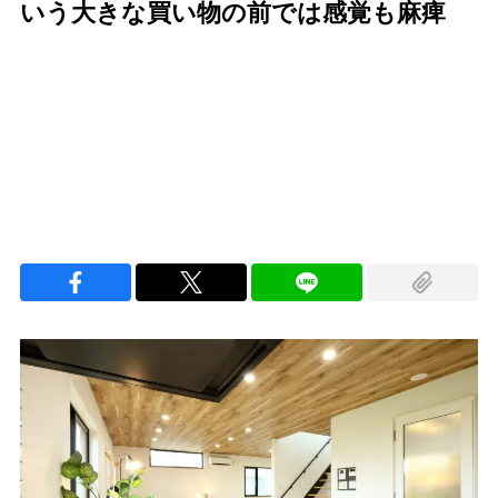
いう大きな買い物の前では感覚も麻痺
Loaded
:
100.00%
/
Unmute