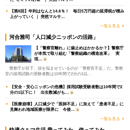
【第8回】年利はなんと14.6％！ 毎日5万円超の延滞税が積み
上がっていく ｜ 突然マルサ…
一覧を見る
河合雅司「人口減少ニッポンの活路」
【「警察官離れ」に歯止めはかかるか？】警察庁
が本気で取り組む「警察組織の構造改革」 実
現…
警察庁が目下、頭を悩ませているのが「警察官不足」だ。警察
官の採用試験の受験者数は10年間で2分の1以…
【安全・安心ニッポンの危機】採用試験受験者数は10年間で2
分の1以下に！ 出生数減がも…
【医療崩壊】人口減少で「医師不足」に加えて「患者不足」に
見舞われ地域医療が限界に 今後…
一覧を見る
快適クルマ生活 乗ってみた、使ってみた