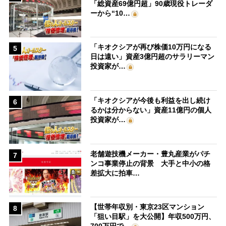
「総資産69億円超」90歳現役トレーダ
ーから“10…
「キオクシアが再び株価10万円になる
5
日は遠い」資産3億円超のサラリーマン
投資家が…
「キオクシアが今後も利益を出し続け
6
るかは分からない」資産11億円の個人
投資家が…
老舗遊技機メーカー・豊丸産業がパチ
7
ンコ事業停止の背景 大手と中小の格
差拡大に拍車…
【世帯年収別・東京23区マンション
8
「狙い目駅」を大公開】年収500万円、