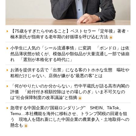
【75歳をすぎたらやめること】ベストセラー『定年後』著者・
楠木新氏が指南する老年期の好循環を呼び込む方法
小学生に人気の「シール流通事情」に変調 「ボンドロ」は依
然品薄状態が続くが、模倣品や類似品が大量流通し一部で値崩
れ 「選別が本格化する時代に」
お酒を提供する店で「出禁」になる客のトホホな生態 嘔吐や
粗相だけじゃない、店側が嫌がる“最悪の客”とは
「何がやりたいのか分からない」竹中平蔵氏が語る高市内閣の
評価 「給付付き税額控除はその場しのぎ」いま不可欠なの
は“社会保障制度の改革議論”と指摘
急増する中国企業の“国籍ロンダリング” SHEIN、TikTok、
Temu…本社機能を海外に移転させ、トランプ関税の回避を狙
う 現地人を隠れ蓑にした中国企業の農業参入・土地取得への
懸念も