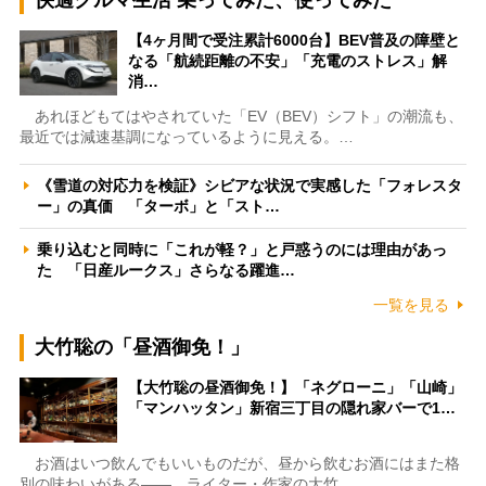
【4ヶ月間で受注累計6000台】BEV普及の障壁と
なる「航続距離の不安」「充電のストレス」解
消…
あれほどもてはやされていた「EV（BEV）シフト」の潮流も、
最近では減速基調になっているように見える。…
《雪道の対応力を検証》シビアな状況で実感した「フォレスタ
ー」の真価 「ターボ」と「スト…
乗り込むと同時に「これが軽？」と戸惑うのには理由があっ
た 「日産ルークス」さらなる躍進…
一覧を見る
大竹聡の「昼酒御免！」
【大竹聡の昼酒御免！】「ネグローニ」「山崎」
「マンハッタン」新宿三丁目の隠れ家バーで1…
お酒はいつ飲んでもいいものだが、昼から飲むお酒にはまた格
別の味わいがある――。ライター・作家の大竹…