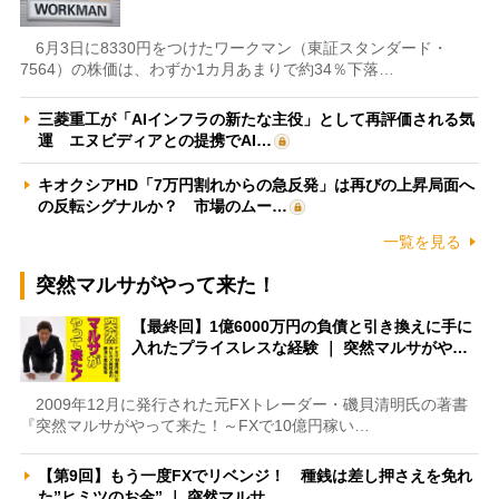
6月3日に8330円をつけたワークマン（東証スタンダード・
7564）の株価は、わずか1カ月あまりで約34％下落…
三菱重工が「AIインフラの新たな主役」として再評価される気
運 エヌビディアとの提携でAI…
キオクシアHD「7万円割れからの急反発」は再びの上昇局面へ
の反転シグナルか？ 市場のムー…
一覧を見る
突然マルサがやって来た！
【最終回】1億6000万円の負債と引き換えに手に
入れたプライスレスな経験 ｜ 突然マルサがや…
2009年12月に発行された元FXトレーダー・磯貝清明氏の著書
『突然マルサがやって来た！～FXで10億円稼い…
【第9回】もう一度FXでリベンジ！ 種銭は差し押さえを免れ
た”ヒミツのお金” ｜ 突然マルサ…