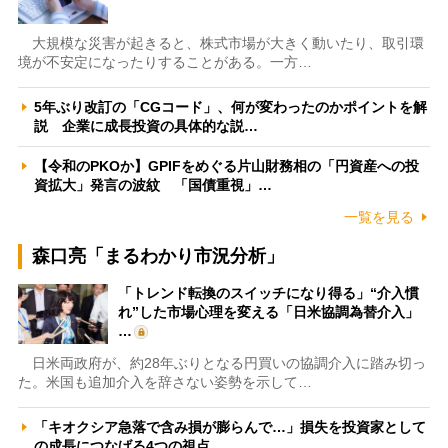
大規模な災害が起きると、株式市場が大きく動いたり、取引環
境が不安定になったりすることがある。一方…
5年ぶり改訂の「CGコード」、何が変わったのかポイントを解
説 企業に成長投資の具体的な説…
【令和のPKOか】GPIFをめぐる片山財務相の「円資産への投
資拡大」発言の波紋 「国債重視」…
一覧を見る
森口亮「まるわかり市況分析」
「トレンド転換のスイッチになり得る」“介入慣
れ”した市場心理を変える「日米協調為替介入」
…
日米両政府が、約28年ぶりとなる円買いの協調介入に踏み切っ
た。米国も追加介入を辞さない姿勢を示して…
「キオクシア急落で含み損が膨らんで…」損失を投資家として
の成長につなげる4つの視点 …