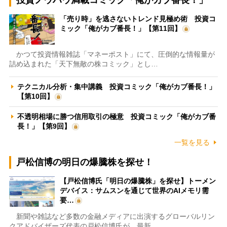
「売り時」を逃さないトレンド見極め術 投資コ
ミック「俺がカブ番長！」【第11回】
かつて投資情報雑誌「マネーポスト」にて、圧倒的な情報量が
詰め込まれた「天下無敵の株コミック」とし…
テクニカル分析・集中講義 投資コミック「俺がカブ番長！」
【第10回】
不透明相場に勝つ信用取引の極意 投資コミック「俺がカブ番
長！」【第9回】
一覧を見る
戸松信博の明日の爆騰株を探せ！
【戸松信博氏「明日の爆騰株」を探せ】トーメン
デバイス：サムスンを通じて世界のAIメモリ需
要…
新聞や雑誌など多数の金融メディアに出演するグローバルリン
クアドバイザーズ代表の戸松信博氏が、最新…