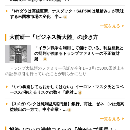
「NYダウは高値更新、ナスダック・S&P500は足踏み」が意味
する米国株市場の変化 半…
一覧を見る
大前研一「ビジネス新大陸」の歩き方
「イラン戦争を利用して儲けている」利益相反と
の批判が強まるトランプファミリーの不正蓄財
疑…
トランプ大統領のファミリー信託が今年1～3月に3000回以上も
の証券取引を行っていたことが明らかになり…
「いつ暴発してもおかしくはない」イーロン・マスク氏とスペ
ースXが抱えるリスクの数々「絶対…
【3メガバンクは純利益5兆円超】銀行、商社、ゼネコンは最高
益続出の一方で、中小企業・…
一覧を見る
投資ノウハウ満載コミック「俺がカブ番長！」