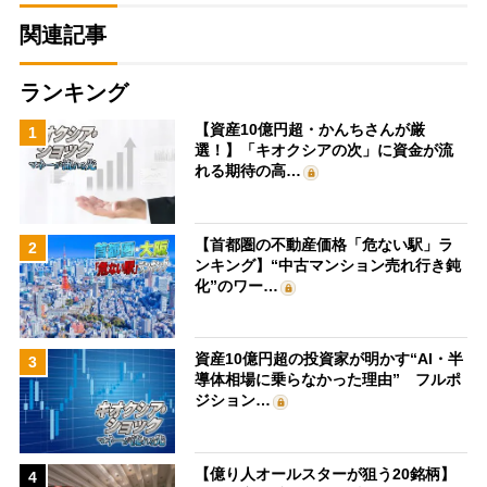
関連記事
ランキング
【資産10億円超・かんちさんが厳
1
選！】「キオクシアの次」に資金が流
れる期待の高…
【首都圏の不動産価格「危ない駅」ラ
2
ンキング】“中古マンション売れ行き鈍
化”のワー…
資産10億円超の投資家が明かす“AI・半
3
導体相場に乗らなかった理由” フルポ
ジション…
【億り人オールスターが狙う20銘柄】
4