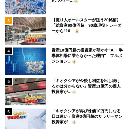
化”のワー…
【億り人オールスターが狙う20銘柄】
3
「総資産69億円超」90歳現役トレーダ
ーから“10…
資産10億円超の投資家が明かす“AI・半
4
導体相場に乗らなかった理由” フルポ
ジション…
「キオクシアが今後も利益を出し続け
5
るかは分からない」資産11億円の個人
投資家が…
「キオクシアが再び株価10万円になる
6
日は遠い」資産3億円超のサラリーマン
投資家が…