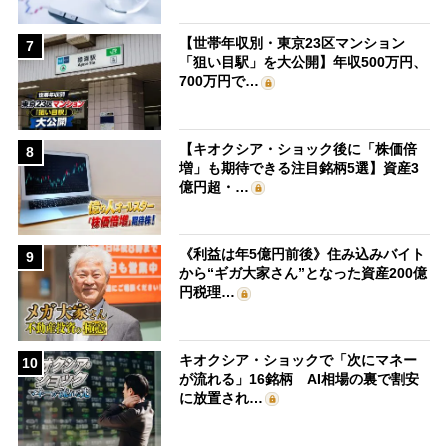
【世帯年収別・東京23区マンション
7
「狙い目駅」を大公開】年収500万円、
700万円で…
【キオクシア・ショック後に「株価倍
8
増」も期待できる注目銘柄5選】資産3
億円超・…
《利益は年5億円前後》住み込みバイト
9
から“ギガ大家さん”となった資産200億
円税理…
キオクシア・ショックで「次にマネー
10
が流れる」16銘柄 AI相場の裏で割安
に放置され…