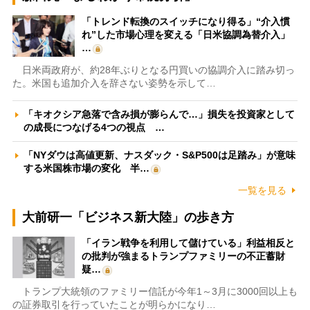
「トレンド転換のスイッチになり得る」“介入慣
れ”した市場心理を変える「日米協調為替介入」
…
日米両政府が、約28年ぶりとなる円買いの協調介入に踏み切っ
た。米国も追加介入を辞さない姿勢を示して…
「キオクシア急落で含み損が膨らんで…」損失を投資家として
の成長につなげる4つの視点 …
「NYダウは高値更新、ナスダック・S&P500は足踏み」が意味
する米国株市場の変化 半…
一覧を見る
大前研一「ビジネス新大陸」の歩き方
「イラン戦争を利用して儲けている」利益相反と
の批判が強まるトランプファミリーの不正蓄財
疑…
トランプ大統領のファミリー信託が今年1～3月に3000回以上も
の証券取引を行っていたことが明らかになり…