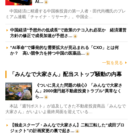
AI…
中国経済に精通する中国株投資の第一人者・田代尚機氏のプレ
ミアム連載「チャイナ・リサーチ」。中国企…
中国経済“予想外の低成長”で政策のテコ入れ必至か 経済運営
方針の修正で成長加速が予想さ…
“AI革命”で爆発的な需要拡大が見込まれる「CXO」とは何
か？ 高い競争力を持つ中国の医薬品…
一覧を見る
「みんなで大家さん」配当ストップ騒動の内幕
《ついに見えた問題の核心》「みんなで大家さ
ん」2000億円超不動産投資トラブル“異常なく
ら…
本誌『週刊ポスト』が追及してきた不動産投資商品「みんなで
大家さん」がいよいよ最終局面を迎えている…
【独走スクープ・みんなで大家さん】二転三転した“成田プロ
ジェクト”の計画変更の裏で起き…