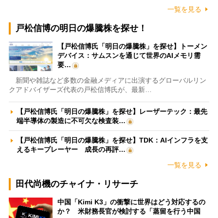
一覧を見る
戸松信博の明日の爆騰株を探せ！
【戸松信博氏「明日の爆騰株」を探せ】トーメン
デバイス：サムスンを通じて世界のAIメモリ需
要…
新聞や雑誌など多数の金融メディアに出演するグローバルリン
クアドバイザーズ代表の戸松信博氏が、最新…
【戸松信博氏「明日の爆騰株」を探せ】レーザーテック：最先
端半導体の製造に不可欠な検査装…
【戸松信博氏「明日の爆騰株」を探せ】TDK：AIインフラを支
えるキープレーヤー 成長の再評…
一覧を見る
田代尚機のチャイナ・リサーチ
中国「Kimi K3」の衝撃に世界はどう対応するの
か？ 米財務長官が検討する「蒸留を行う中国