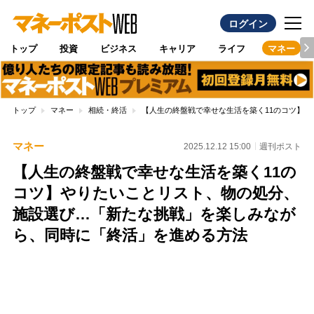
ログイン
トップ
投資
ビジネス
キャリア
ライフ
マネー
トップ
マネー
相続・終活
【人生の終盤戦で幸せな生活を築く11のコツ】
マネー
2025.12.12 15:00
週刊ポスト
【人生の終盤戦で幸せな生活を築く11の
コツ】やりたいことリスト、物の処分、
施設選び…「新たな挑戦」を楽しみなが
ら、同時に「終活」を進める方法
Loaded
:
100.00%
/
Unmute