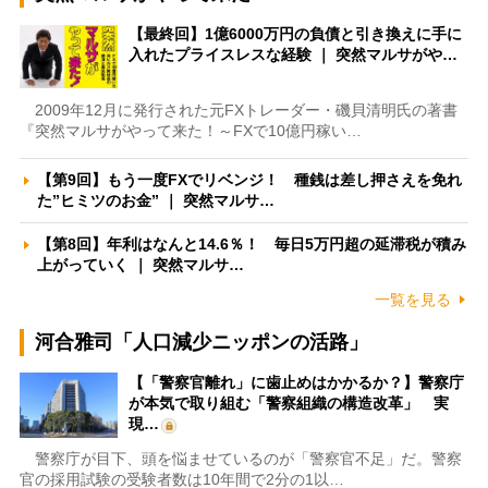
【最終回】1億6000万円の負債と引き換えに手に
入れたプライスレスな経験 ｜ 突然マルサがや…
2009年12月に発行された元FXトレーダー・磯貝清明氏の著書
『突然マルサがやって来た！～FXで10億円稼い…
【第9回】もう一度FXでリベンジ！ 種銭は差し押さえを免れ
た”ヒミツのお金” ｜ 突然マルサ…
【第8回】年利はなんと14.6％！ 毎日5万円超の延滞税が積み
上がっていく ｜ 突然マルサ…
一覧を見る
河合雅司「人口減少ニッポンの活路」
【「警察官離れ」に歯止めはかかるか？】警察庁
が本気で取り組む「警察組織の構造改革」 実
現…
警察庁が目下、頭を悩ませているのが「警察官不足」だ。警察
官の採用試験の受験者数は10年間で2分の1以…