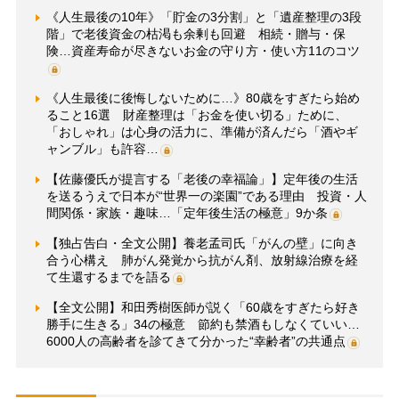
《人生最後の10年》「貯金の3分割」と「遺産整理の3段
階」で老後資金の枯渇も余剰も回避 相続・贈与・保
険…資産寿命が尽きないお金の守り方・使い方11のコツ
《人生最後に後悔しないために…》80歳をすぎたら始め
ること16選 財産整理は「お金を使い切る」ために、
「おしゃれ」は心身の活力に、準備が済んだら「酒やギ
ャンブル」も許容…
【佐藤優氏が提言する「老後の幸福論」】定年後の生活
を送るうえで日本が“世界一の楽園”である理由 投資・人
間関係・家族・趣味…「定年後生活の極意」9か条
【独占告白・全文公開】養老孟司氏「がんの壁」に向き
合う心構え 肺がん発覚から抗がん剤、放射線治療を経
て生還するまでを語る
【全文公開】和田秀樹医師が説く「60歳をすぎたら好き
勝手に生きる」34の極意 節約も禁酒もしなくていい…
6000人の高齢者を診てきて分かった“幸齢者”の共通点