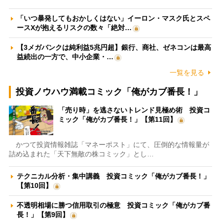
「いつ暴発してもおかしくはない」イーロン・マスク氏とスペ
ースXが抱えるリスクの数々「絶対…
【3メガバンクは純利益5兆円超】銀行、商社、ゼネコンは最高
益続出の一方で、中小企業・…
一覧を見る
投資ノウハウ満載コミック「俺がカブ番長！」
「売り時」を逃さないトレンド見極め術 投資コ
ミック「俺がカブ番長！」【第11回】
かつて投資情報雑誌「マネーポスト」にて、圧倒的な情報量が
詰め込まれた「天下無敵の株コミック」とし…
テクニカル分析・集中講義 投資コミック「俺がカブ番長！」
【第10回】
不透明相場に勝つ信用取引の極意 投資コミック「俺がカブ番
長！」【第9回】