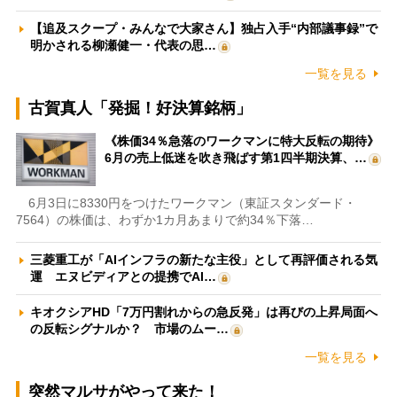
【追及スクープ・みんなで大家さん】独占入手“内部議事録”で
明かされる柳瀬健一・代表の思…
一覧を見る
古賀真人「発掘！好決算銘柄」
《株価34％急落のワークマンに特大反転の期待》
6月の売上低迷を吹き飛ばす第1四半期決算、…
6月3日に8330円をつけたワークマン（東証スタンダード・
7564）の株価は、わずか1カ月あまりで約34％下落…
三菱重工が「AIインフラの新たな主役」として再評価される気
運 エヌビディアとの提携でAI…
キオクシアHD「7万円割れからの急反発」は再びの上昇局面へ
の反転シグナルか？ 市場のムー…
一覧を見る
突然マルサがやって来た！