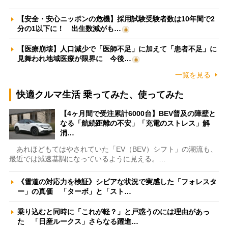
【安全・安心ニッポンの危機】採用試験受験者数は10年間で2
分の1以下に！ 出生数減がも…
【医療崩壊】人口減少で「医師不足」に加えて「患者不足」に
見舞われ地域医療が限界に 今後…
一覧を見る
快適クルマ生活 乗ってみた、使ってみた
【4ヶ月間で受注累計6000台】BEV普及の障壁と
なる「航続距離の不安」「充電のストレス」解
消…
あれほどもてはやされていた「EV（BEV）シフト」の潮流も、
最近では減速基調になっているように見える。…
《雪道の対応力を検証》シビアな状況で実感した「フォレスタ
ー」の真価 「ターボ」と「スト…
乗り込むと同時に「これが軽？」と戸惑うのには理由があっ
た 「日産ルークス」さらなる躍進…