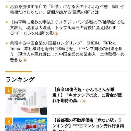
お酒を提供する店で「出禁」になる客のトホホな生態 嘔吐や
粗相だけじゃない、店側が嫌がる“最悪の客”とは
【納車時に複数の事故】テスラジャパン“多額のEV補助金”で注
文殺到、現場は大混乱 トラブル続発の背後に見え隠れす
る“イーロンの右腕”の影
急増する中国企業の“国籍ロンダリング” SHEIN、TikTok、
Temu…本社機能を海外に移転させ、トランプ関税の回避を狙
う 現地人を隠れ蓑にした中国企業の農業参入・土地取得への
懸念も
ランキング
【資産10億円超・かんちさんが厳
1
選！】「キオクシアの次」に資金が流
れる期待の高…
【首都圏の不動産価格「危ない駅」ラ
2
ンキング】“中古マンション売れ行き鈍