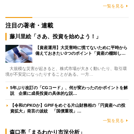
一覧を見る
注目の著者・連載
藤川里絵「さあ、投資を始めよう！」
【資産運用】大災害時に慌てないために平時から
備えておきたい3つのポイント「資産の棚卸し…
大規模な災害が起きると、株式市場が大きく動いたり、取引環
境が不安定になったりすることがある。一方…
5年ぶり改訂の「CGコード」、何が変わったのかポイントを解
説 企業に成長投資の具体的な説…
【令和のPKOか】GPIFをめぐる片山財務相の「円資産への投
資拡大」発言の波紋 「国債重視」…
一覧を見る
森口亮「まるわかり市況分析」