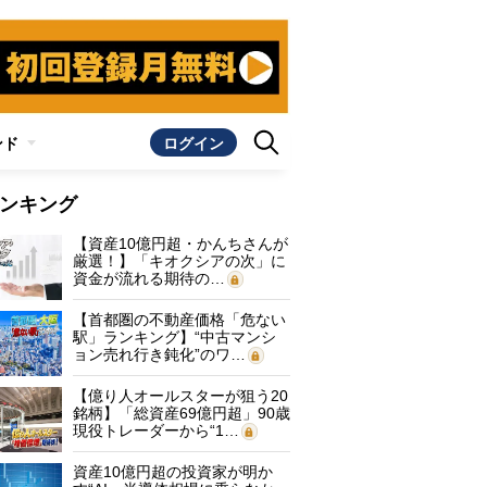
ンド
ログイン
ンキング
【資産10億円超・かんちさんが
厳選！】「キオクシアの次」に
資金が流れる期待の…
【首都圏の不動産価格「危ない
駅」ランキング】“中古マンシ
ョン売れ行き鈍化”のワ…
【億り人オールスターが狙う20
銘柄】「総資産69億円超」90歳
現役トレーダーから“1…
資産10億円超の投資家が明か