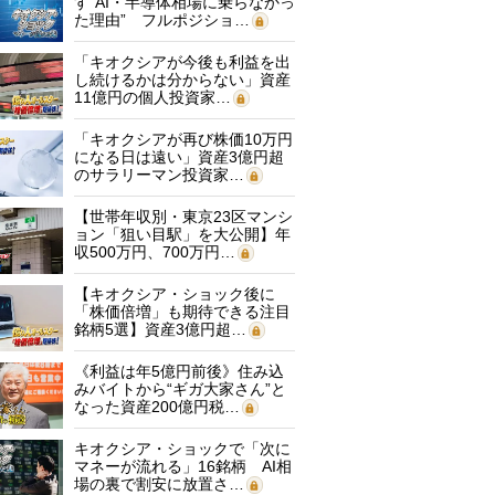
す“AI・半導体相場に乗らなかっ
た理由” フルポジショ…
「キオクシアが今後も利益を出
し続けるかは分からない」資産
11億円の個人投資家…
「キオクシアが再び株価10万円
になる日は遠い」資産3億円超
のサラリーマン投資家…
【世帯年収別・東京23区マンシ
ョン「狙い目駅」を大公開】年
収500万円、700万円…
【キオクシア・ショック後に
「株価倍増」も期待できる注目
銘柄5選】資産3億円超…
《利益は年5億円前後》住み込
みバイトから“ギガ大家さん”と
なった資産200億円税…
キオクシア・ショックで「次に
マネーが流れる」16銘柄 AI相
場の裏で割安に放置さ…