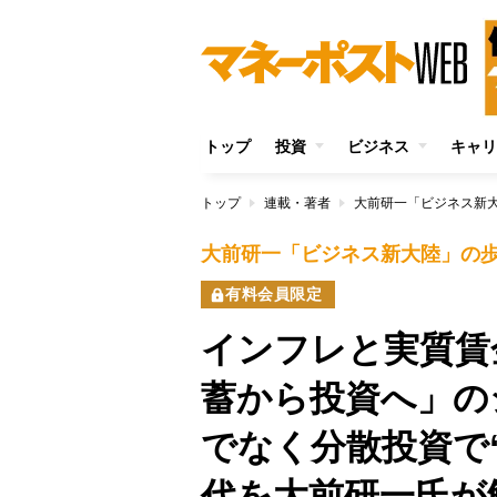
トップ
投資
ビジネス
キャリ
トップ
連載・著者
大前研一「ビジネス新
大前研一「ビジネス新大陸」の
有料会員限定
インフレと実質賃
蓄から投資へ」の
でなく分散投資で
代を大前研一氏が