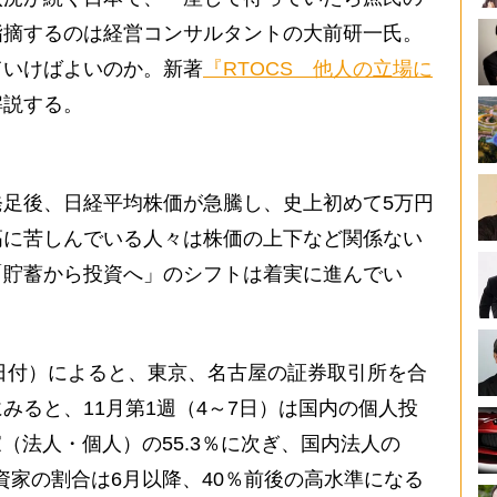
指摘するのは経営コンサルタントの大前研一氏。
ていけばよいのか。新著
『RTOCS 他人の立場に
解説する。
足後、日経平均株価が急騰し、史上初めて5万円
高に苦しんでいる人々は株価の上下など関係ない
「貯蓄から投資へ」のシフトは着実に進んでい
日付）によると、東京、名古屋の証券取引所を合
みると、11月第1週（4～7日）は国内の個人投
家（法人・個人）の55.3％に次ぎ、国内法人の
資家の割合は6月以降、40％前後の高水準になる