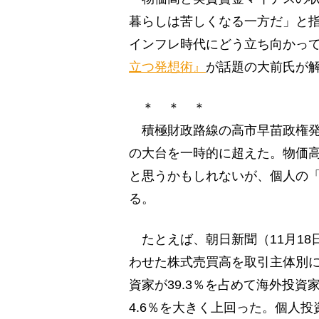
暮らしは苦しくなる一方だ」と
インフレ時代にどう立ち向かっ
立つ発想術』
が話題の大前氏が
＊ ＊ ＊
積極財政路線の高市早苗政権発
の大台を一時的に超えた。物価
と思うかもしれないが、個人の
る。
たとえば、朝日新聞（11月18
わせた株式売買高を取引主体別に
資家が39.3％を占めて海外投資
4.6％を大きく上回った。個人投