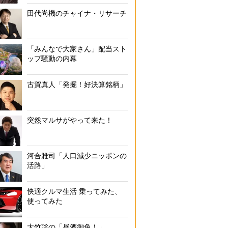
田代尚機のチャイナ・リサーチ
「みんなで大家さん」配当スト
ップ騒動の内幕
古賀真人「発掘！好決算銘柄」
突然マルサがやって来た！
河合雅司「人口減少ニッポンの
活路」
快適クルマ生活 乗ってみた、
使ってみた
大竹聡の「昼酒御免！」