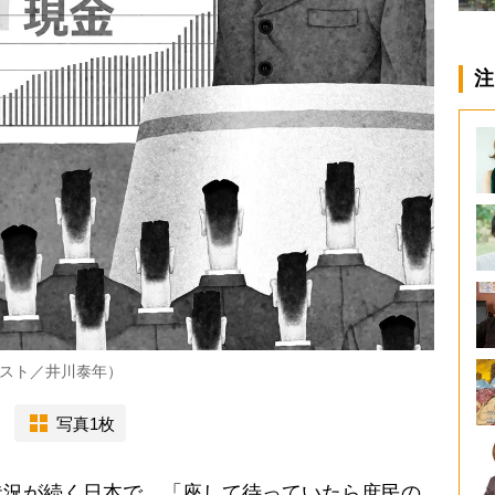
注
スト／井川泰年）
写真1枚
況が続く日本で、「座して待っていたら庶民の