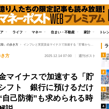
ア
ライフ
マネー
住まい・不動産
家計
トレ
大陸」の歩き方
インフレと実質賃金マイナスで加速する「貯蓄から投資へ」のシフト 銀行に預けるだけでなく分散投資で“自己防衛”も求められる時代を大前研一氏が解説
ラ
1
歩き方
2025.12.14 07:00
週刊ポスト
2
金マイナスで加速する「貯
シフト 銀行に預けるだけ
3
“自己防衛”も求められる時
4
解説