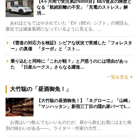
【4ヶ月間で受注累計6000台】BEV普及の障壁と
なる「航続距離の不安」「充電のストレス」解
消…
あれほどもてはやされていた「EV（BEV）シフト」の潮流も、
最近では減速基調になっているように見える。…
《雪道の対応力を検証》シビアな状況で実感した「フォレスタ
ー」の真価 「ターボ」と「スト…
乗り込むと同時に「これが軽？」と戸惑うのには理由があっ
た 「日産ルークス」さらなる躍進…
一覧を見る
大竹聡の「昼酒御免！」
【大竹聡の昼酒御免！】「ネグローニ」「山崎」
「マンハッタン」新宿三丁目の隠れ家バーで1…
お酒はいつ飲んでもいいものだが、昼から飲むお酒にはまた格
別の味わいがある――。ライター・作家の大竹…