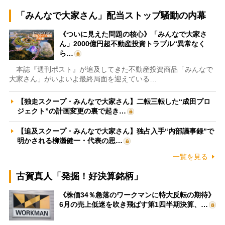
「みんなで大家さん」配当ストップ騒動の内幕
《ついに見えた問題の核心》「みんなで大家さ
ん」2000億円超不動産投資トラブル“異常なく
ら…
本誌『週刊ポスト』が追及してきた不動産投資商品「みんなで
大家さん」がいよいよ最終局面を迎えている…
【独走スクープ・みんなで大家さん】二転三転した“成田プロ
ジェクト”の計画変更の裏で起き…
【追及スクープ・みんなで大家さん】独占入手“内部議事録”で
明かされる柳瀬健一・代表の思…
一覧を見る
古賀真人「発掘！好決算銘柄」
《株価34％急落のワークマンに特大反転の期待》
6月の売上低迷を吹き飛ばす第1四半期決算、…