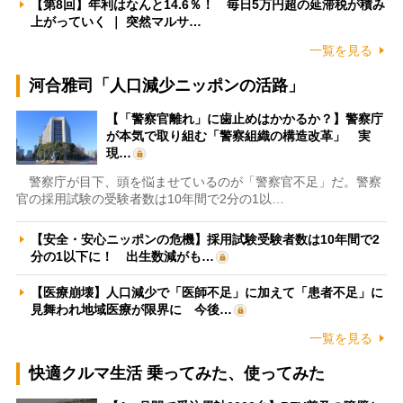
【第8回】年利はなんと14.6％！ 毎日5万円超の延滞税が積み
上がっていく ｜ 突然マルサ…
一覧を見る
河合雅司「人口減少ニッポンの活路」
【「警察官離れ」に歯止めはかかるか？】警察庁
が本気で取り組む「警察組織の構造改革」 実
現…
警察庁が目下、頭を悩ませているのが「警察官不足」だ。警察
官の採用試験の受験者数は10年間で2分の1以…
【安全・安心ニッポンの危機】採用試験受験者数は10年間で2
分の1以下に！ 出生数減がも…
【医療崩壊】人口減少で「医師不足」に加えて「患者不足」に
見舞われ地域医療が限界に 今後…
一覧を見る
快適クルマ生活 乗ってみた、使ってみた