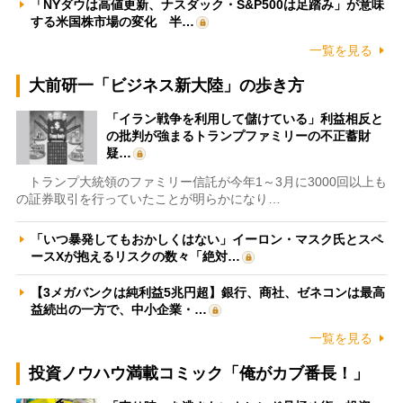
「NYダウは高値更新、ナスダック・S&P500は足踏み」が意味
する米国株市場の変化 半…
一覧を見る
大前研一「ビジネス新大陸」の歩き方
「イラン戦争を利用して儲けている」利益相反と
の批判が強まるトランプファミリーの不正蓄財
疑…
トランプ大統領のファミリー信託が今年1～3月に3000回以上も
の証券取引を行っていたことが明らかになり…
「いつ暴発してもおかしくはない」イーロン・マスク氏とスペ
ースXが抱えるリスクの数々「絶対…
【3メガバンクは純利益5兆円超】銀行、商社、ゼネコンは最高
益続出の一方で、中小企業・…
一覧を見る
投資ノウハウ満載コミック「俺がカブ番長！」