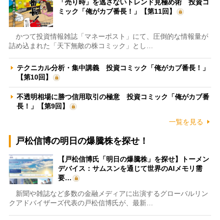
「売り時」を逃さないトレンド見極め術 投資コ
ミック「俺がカブ番長！」【第11回】
かつて投資情報雑誌「マネーポスト」にて、圧倒的な情報量が
詰め込まれた「天下無敵の株コミック」とし…
テクニカル分析・集中講義 投資コミック「俺がカブ番長！」
【第10回】
不透明相場に勝つ信用取引の極意 投資コミック「俺がカブ番
長！」【第9回】
一覧を見る
戸松信博の明日の爆騰株を探せ！
【戸松信博氏「明日の爆騰株」を探せ】トーメン
デバイス：サムスンを通じて世界のAIメモリ需
要…
新聞や雑誌など多数の金融メディアに出演するグローバルリン
クアドバイザーズ代表の戸松信博氏が、最新…