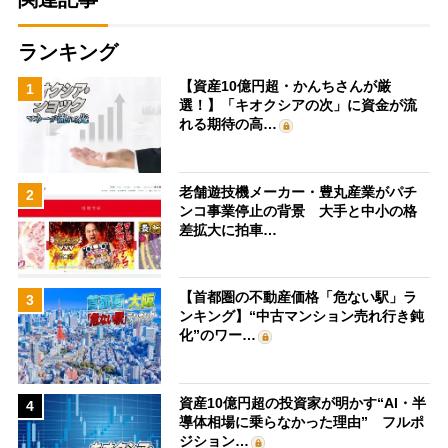
ランキング
【資産10億円超・かんちさんが厳
1
選！】「キオクシアの次」に資金が流
れる期待の高…
老舗遊技機メーカー・豊丸産業がパチ
2
ンコ事業停止の背景 大手と中小の格
差拡大に拍車…
【首都圏の不動産価格「危ない駅」ラ
3
ンキング】“中古マンション売れ行き鈍
化”のワー…
資産10億円超の投資家が明かす“AI・半
4
導体相場に乗らなかった理由” フルポ
ジション…