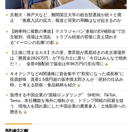
京都大・神戸大など、難関国立大学の総合型選抜が続々と廃
止 「推薦入試の拡大」報道と現実の乖離はなぜ起きるのか
【納車時に複数の事故】テスラジャパン“多額のEV補助金”で注
文殺到、現場は大混乱 トラブル続発の背後に見え隠れす
る“イーロンの右腕”の影
【土俵に埋まるカネ】大の里、豊昇龍が黒星続きの名古屋場所
は「懸賞金2826万円」が下位力士に渡り「今日はみんなで焼肉
だ！」 金星4個配給で協会は年96万円の支出増に
キオクシアなどAI関連株に資金集中で“割安になった成長株”に
投資妙味 資産1.5億円超の坂本慎太郎さんが「絶好の仕込み
時」と考える防衛・食品銘柄を紹介
急増する中国企業の“国籍ロンダリング” SHEIN、TikTok、
Temu…本社機能を海外に移転させ、トランプ関税の回避を狙
う 現地人を隠れ蓑にした中国企業の農業参入・土地取得への
懸念も
関連記事