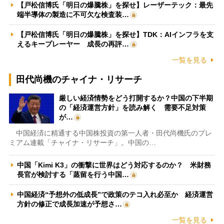
【戸松信博氏「明日の爆騰株」を探せ】レーザーテック：最先
端半導体の製造に不可欠な検査装…
【戸松信博氏「明日の爆騰株」を探せ】TDK：AIインフラを支
えるキープレーヤー 成長の再評…
一覧を見る
田代尚機のチャイナ・リサーチ
厳しい経済情勢をどう打開するか？中国の下半期
の「経済運営方針」を読み解く 需要不足対策
が…
中国経済に精通する中国株投資の第一人者・田代尚機氏のプレ
ミアム連載「チャイナ・リサーチ」。中国の…
中国「Kimi K3」の衝撃に世界はどう対応するのか？ 米財務
長官が検討する「蒸留を行う中国…
中国経済“予想外の低成長”で政策のテコ入れ必至か 経済運営
方針の修正で成長加速が予想さ…
一覧を見る