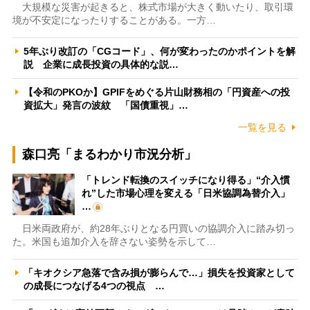
大規模な災害が起きると、株式市場が大きく動いたり、取引環
境が不安定になったりすることがある。一方…
5年ぶり改訂の「CGコード」、何が変わったのかポイントを解
説 企業に成長投資の具体的な説…
【令和のPKOか】GPIFをめぐる片山財務相の「円資産への投
資拡大」発言の波紋 「国債重視」…
一覧を見る
森口亮「まるわかり市況分析」
「トレンド転換のスイッチになり得る」“介入慣
れ”した市場心理を変える「日米協調為替介入」
…
日米両政府が、約28年ぶりとなる円買いの協調介入に踏み切っ
た。米国も追加介入を辞さない姿勢を示して…
「キオクシア急落で含み損が膨らんで…」損失を投資家として
の成長につなげる4つの視点 …