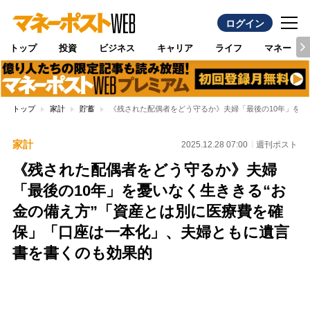
ログイン
トップ
投資
ビジネス
キャリア
ライフ
マネー
トップ
家計
貯蓄
《残された配偶者をどう守るか》夫婦「最後の10年」を憂
家計
2025.12.28 07:00
週刊ポスト
《残された配偶者をどう守るか》夫婦
「最後の10年」を憂いなく生ききる“お
金の備え方”「資産とは別に医療費を確
保」「口座は一本化」、夫婦ともに遺言
書を書くのも効果的
Loaded
:
97.10%
/
Unmute