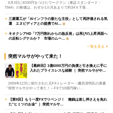
6月3日に8330円をつけたワークマン（東証スタンダード・
7564）の株価は、わずか1カ月あまりで約34％下落…
三菱重工が「AIインフラの新たな主役」として再評価される気
運 エヌビディアとの提携でAI…
キオクシアHD「7万円割れからの急反発」は再びの上昇局面へ
の反転シグナルか？ 市場のムー…
一覧を見る
突然マルサがやって来た！
【最終回】1億6000万円の負債と引き換えに手に
入れたプライスレスな経験 ｜ 突然マルサがや…
2009年12月に発行された元FXトレーダー・磯貝清明氏の著書
『突然マルサがやって来た！～FXで10億円稼い…
【第9回】もう一度FXでリベンジ！ 種銭は差し押さえを免れ
た”ヒミツのお金” ｜ 突然マルサ…