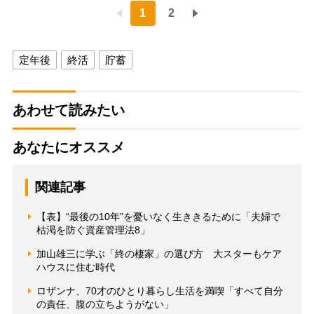
1
2
定年後
終活
貯蓄
あわせて読みたい
あなたにオススメ
関連記事
【表】“最後の10年”を憂いなく生ききるために「夫婦で
枯渇を防ぐ資産管理法8」
加山雄三に学ぶ「終の棲家」の選び方 大スターもケア
ハウスに住む時代
ロザンナ、70才のひとり暮らし生活を満喫「すべて自分
の責任、腹の立ちようがない」