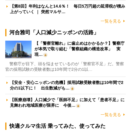
【第8回】年利はなんと14.6％！ 毎日5万円超の延滞税が積み
上がっていく ｜ 突然マルサ…
一覧を見る
河合雅司「人口減少ニッポンの活路」
【「警察官離れ」に歯止めはかかるか？】警察庁
が本気で取り組む「警察組織の構造改革」 実
現…
警察庁が目下、頭を悩ませているのが「警察官不足」だ。警察
官の採用試験の受験者数は10年間で2分の1以…
【安全・安心ニッポンの危機】採用試験受験者数は10年間で2
分の1以下に！ 出生数減がも…
【医療崩壊】人口減少で「医師不足」に加えて「患者不足」に
見舞われ地域医療が限界に 今後…
一覧を見る
快適クルマ生活 乗ってみた、使ってみた