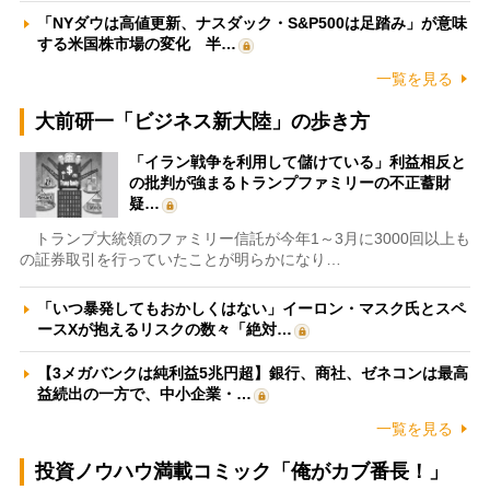
「NYダウは高値更新、ナスダック・S&P500は足踏み」が意味
する米国株市場の変化 半…
一覧を見る
大前研一「ビジネス新大陸」の歩き方
「イラン戦争を利用して儲けている」利益相反と
の批判が強まるトランプファミリーの不正蓄財
疑…
トランプ大統領のファミリー信託が今年1～3月に3000回以上も
の証券取引を行っていたことが明らかになり…
「いつ暴発してもおかしくはない」イーロン・マスク氏とスペ
ースXが抱えるリスクの数々「絶対…
【3メガバンクは純利益5兆円超】銀行、商社、ゼネコンは最高
益続出の一方で、中小企業・…
一覧を見る
投資ノウハウ満載コミック「俺がカブ番長！」