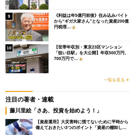
《利益は年5億円前後》住み込みバイト
9
から“ギガ大家さん”となった資産200億
円税理…
【世帯年収別・東京23区マンション
10
「狙い目駅」を大公開】年収500万円、
700万円で…
一覧を見る
注目の著者・連載
藤川里絵「さあ、投資を始めよう！」
【資産運用】大災害時に慌てないために平時から
備えておきたい3つのポイント「資産の棚卸し…