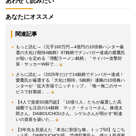
あわせて読みたい
あなたにオススメ
関連記事
もっと読む→《元手160万円→4億円の10倍株ハンター厳
選の大化け期待4銘柄》97銘柄でテンバガー達成の愛鷹氏
が狙いを定める「増配ラーメン銘柄」「サイバー攻撃対
策・サッカーW杯で…
さらに読む→《2025年だけで14銘柄でテンバガー達成！
愛鷹氏が厳選する「大化け期待」5銘柄》凄腕の10倍株ハ
ンターが「拡大市場でニッチトップ」「唯一無二のサー
ビスで好業績」…
【4人で資産50億円超】「10億り人」たちが厳選した高
値圏でも注目の14銘柄 マック・チェリーさん、株億太
郎さん、DAIBOUCHOUさん、シゲルさんが明かす“桁違
いの資産を築いた…
【3年先を見据えた「本当に割安な株」トップ50】なごち
ょう氏、DAIBOUCHOU氏、弐億貯男氏ら、億り人投資家