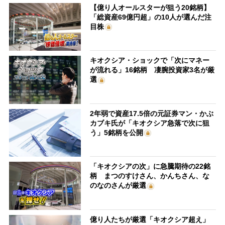
【億り人オールスターが狙う20銘柄】
「総資産69億円超」の10人が選んだ注
目株
キオクシア・ショックで「次にマネー
が流れる」16銘柄 凄腕投資家3名が厳
選
2年弱で資産17.5倍の元証券マン・かぶ
カブキ氏が「キオクシア急落で次に狙
う」5銘柄を公開
「キオクシアの次」に急騰期待の22銘
柄 まつのすけさん、かんちさん、な
のなのさんが厳選
億り人たちが厳選「キオクシア超え」