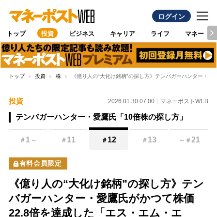
ログイン
トップ
投資
ビジネス
キャリア
ライフ
マネー
トップ
投資
株
《億り人の“大化け銘柄”の探し方》テンバガーハンター・愛
投資
2026.01.30 07:00
マネーポストWEB
テンバガーハンター・愛鷹氏「10倍株の探し方」
1
11
12
13
21
＃
～
＃
＃
＃
～
＃
有料会員限定
《億り人の“大化け銘柄”の探し方》テン
バガーハンター・愛鷹氏がかつて株価
22.8倍を達成した「エス・エム・エ