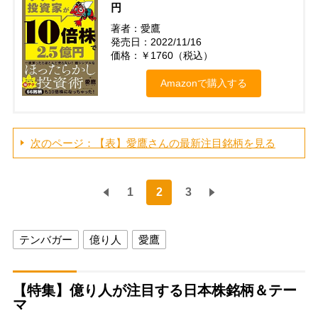
円
著者：愛鷹
発売日：2022/11/16
価格：￥1760（税込）
Amazonで購入する
次のページ：【表】愛鷹さんの最新注目銘柄を見る
1
2
3
テンバガー
億り人
愛鷹
【特集】億り人が注目する日本株銘柄＆テー
マ