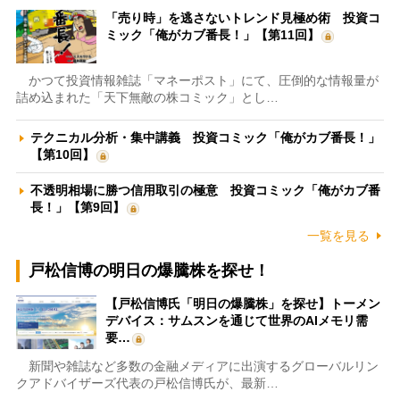
「売り時」を逃さないトレンド見極め術 投資コ
ミック「俺がカブ番長！」【第11回】
かつて投資情報雑誌「マネーポスト」にて、圧倒的な情報量が
詰め込まれた「天下無敵の株コミック」とし…
テクニカル分析・集中講義 投資コミック「俺がカブ番長！」
【第10回】
不透明相場に勝つ信用取引の極意 投資コミック「俺がカブ番
長！」【第9回】
一覧を見る
戸松信博の明日の爆騰株を探せ！
【戸松信博氏「明日の爆騰株」を探せ】トーメン
デバイス：サムスンを通じて世界のAIメモリ需
要…
新聞や雑誌など多数の金融メディアに出演するグローバルリン
クアドバイザーズ代表の戸松信博氏が、最新…