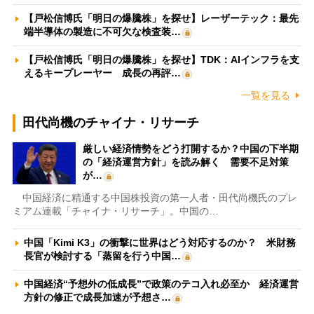
【戸松信博氏「明日の爆騰株」を探せ】レーザーテック：最先
端半導体の製造に不可欠な検査装…
【戸松信博氏「明日の爆騰株」を探せ】TDK：AIインフラを支
えるキープレーヤー 成長の再評…
一覧を見る
田代尚機のチャイナ・リサーチ
厳しい経済情勢をどう打開するか？中国の下半期
の「経済運営方針」を読み解く 需要不足対策
が…
中国経済に精通する中国株投資の第一人者・田代尚機氏のプレ
ミアム連載「チャイナ・リサーチ」。中国の…
中国「Kimi K3」の衝撃に世界はどう対応するのか？ 米財務
長官が検討する「蒸留を行う中国…
中国経済“予想外の低成長”で政策のテコ入れ必至か 経済運営
方針の修正で成長加速が予想さ…