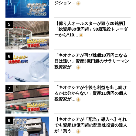
ジション…
【億り人オールスターが狙う20銘柄】
5
「総資産69億円超」90歳現役トレーダ
ーから“10…
「キオクシアが再び株価10万円になる
6
日は遠い」資産3億円超のサラリーマン
投資家が…
「キオクシアが今後も利益を出し続け
7
るかは分からない」資産11億円の個人
投資家が…
【キオクシアが「配当」導入へ】それ
8
でも資産10億円超の配当株投資の達人
が「買う…