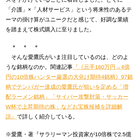
「介護」×「人材サービス」という将来性のあるテ
ーマの掛け算がユニークだと感じて、好調な業績
を踏まえて株式購入に至りました。
＊ ＊ ＊
そんな愛鷹氏がいま注目しているのは、どのよ
うな銘柄なのか。関連記事
『《元手160万円→4億
円の10倍株ハンター厳選の大化け期待4銘柄》97銘
柄でテンバガー達成の愛鷹氏が狙いを定める「増
配ラーメン銘柄」「サイバー攻撃対策・サッカー
W杯で上昇期待の株」などお宝株候補を詳細解
説』
で詳しく紹介している。
※愛鷹・著『サラリーマン投資家が10倍株で2.5億