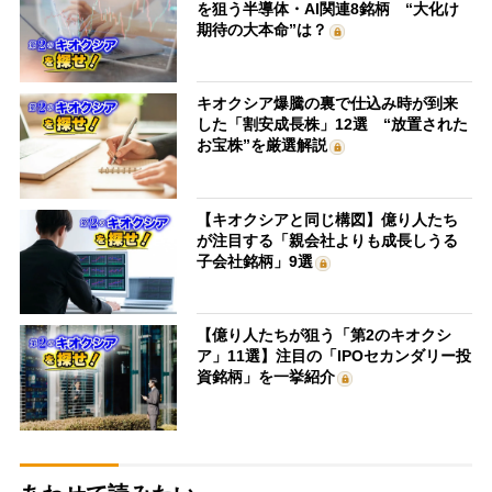
を狙う半導体・AI関連8銘柄 “大化け
期待の大本命”は？
キオクシア爆騰の裏で仕込み時が到来
した「割安成長株」12選 “放置された
お宝株”を厳選解説
【キオクシアと同じ構図】億り人たち
が注目する「親会社よりも成長しうる
子会社銘柄」9選
【億り人たちが狙う「第2のキオクシ
ア」11選】注目の「IPOセカンダリー投
資銘柄」を一挙紹介