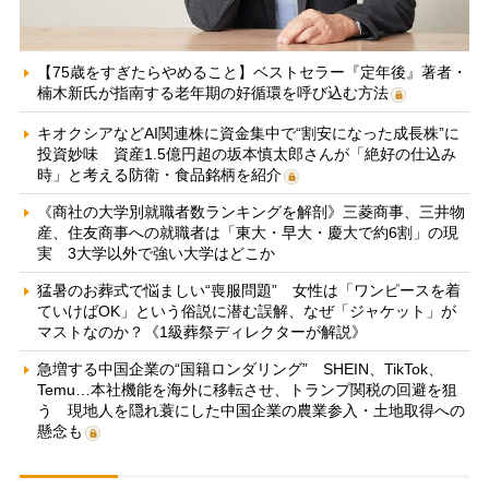
【75歳をすぎたらやめること】ベストセラー『定年後』著者・
楠木新氏が指南する老年期の好循環を呼び込む方法
キオクシアなどAI関連株に資金集中で“割安になった成長株”に
投資妙味 資産1.5億円超の坂本慎太郎さんが「絶好の仕込み
時」と考える防衛・食品銘柄を紹介
《商社の大学別就職者数ランキングを解剖》三菱商事、三井物
産、住友商事への就職者は「東大・早大・慶大で約6割」の現
実 3大学以外で強い大学はどこか
猛暑のお葬式で悩ましい“喪服問題” 女性は「ワンピースを着
ていけばOK」という俗説に潜む誤解、なぜ「ジャケット」が
マストなのか？《1級葬祭ディレクターが解説》
急増する中国企業の“国籍ロンダリング” SHEIN、TikTok、
Temu…本社機能を海外に移転させ、トランプ関税の回避を狙
う 現地人を隠れ蓑にした中国企業の農業参入・土地取得への
懸念も