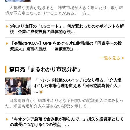
大規模な災害が起きると、株式市場が大きく動いたり、取引環
境が不安定になったりすることがある。一方…
5年ぶり改訂の「CGコード」、何が変わったのかポイントを解
説 企業に成長投資の具体的な説…
【令和のPKOか】GPIFをめぐる片山財務相の「円資産への投
資拡大」発言の波紋 「国債重視」…
一覧を見る
森口亮「まるわかり市況分析」
「トレンド転換のスイッチになり得る」“介入慣
れ”した市場心理を変える「日米協調為替介入」
…
日米両政府が、約28年ぶりとなる円買いの協調介入に踏み切っ
た。米国も追加介入を辞さない姿勢を示して…
「キオクシア急落で含み損が膨らんで…」損失を投資家として
の成長につなげる4つの視点 …