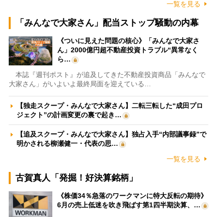
一覧を見る
「みんなで大家さん」配当ストップ騒動の内幕
《ついに見えた問題の核心》「みんなで大家さ
ん」2000億円超不動産投資トラブル“異常なく
ら…
本誌『週刊ポスト』が追及してきた不動産投資商品「みんなで
大家さん」がいよいよ最終局面を迎えている…
【独走スクープ・みんなで大家さん】二転三転した“成田プロ
ジェクト”の計画変更の裏で起き…
【追及スクープ・みんなで大家さん】独占入手“内部議事録”で
明かされる柳瀬健一・代表の思…
一覧を見る
古賀真人「発掘！好決算銘柄」
《株価34％急落のワークマンに特大反転の期待》
6月の売上低迷を吹き飛ばす第1四半期決算、…