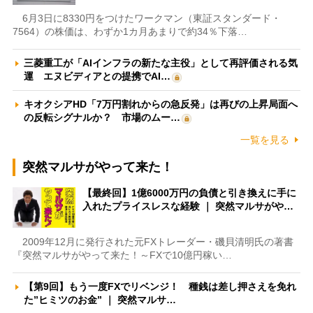
6月3日に8330円をつけたワークマン（東証スタンダード・
7564）の株価は、わずか1カ月あまりで約34％下落…
三菱重工が「AIインフラの新たな主役」として再評価される気
運 エヌビディアとの提携でAI…
キオクシアHD「7万円割れからの急反発」は再びの上昇局面へ
の反転シグナルか？ 市場のムー…
一覧を見る
突然マルサがやって来た！
【最終回】1億6000万円の負債と引き換えに手に
入れたプライスレスな経験 ｜ 突然マルサがや…
2009年12月に発行された元FXトレーダー・磯貝清明氏の著書
『突然マルサがやって来た！～FXで10億円稼い…
【第9回】もう一度FXでリベンジ！ 種銭は差し押さえを免れ
た”ヒミツのお金” ｜ 突然マルサ…