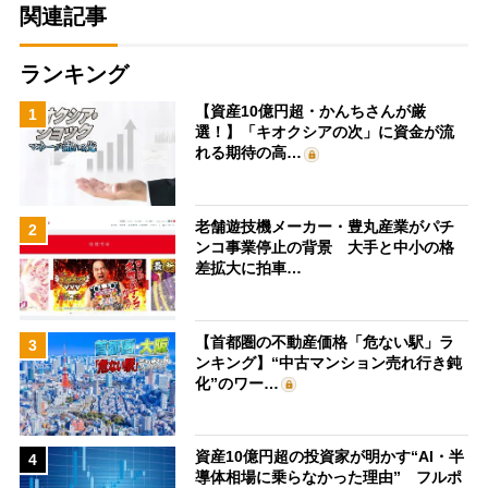
関連記事
ランキング
【資産10億円超・かんちさんが厳
1
選！】「キオクシアの次」に資金が流
れる期待の高…
老舗遊技機メーカー・豊丸産業がパチ
2
ンコ事業停止の背景 大手と中小の格
差拡大に拍車…
【首都圏の不動産価格「危ない駅」ラ
3
ンキング】“中古マンション売れ行き鈍
化”のワー…
資産10億円超の投資家が明かす“AI・半
4
導体相場に乗らなかった理由” フルポ