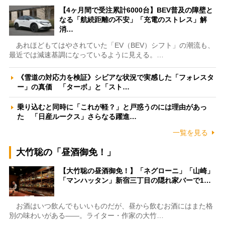
【4ヶ月間で受注累計6000台】BEV普及の障壁と
なる「航続距離の不安」「充電のストレス」解
消…
あれほどもてはやされていた「EV（BEV）シフト」の潮流も、
最近では減速基調になっているように見える。…
《雪道の対応力を検証》シビアな状況で実感した「フォレスタ
ー」の真価 「ターボ」と「スト…
乗り込むと同時に「これが軽？」と戸惑うのには理由があっ
た 「日産ルークス」さらなる躍進…
一覧を見る
大竹聡の「昼酒御免！」
【大竹聡の昼酒御免！】「ネグローニ」「山崎」
「マンハッタン」新宿三丁目の隠れ家バーで1…
お酒はいつ飲んでもいいものだが、昼から飲むお酒にはまた格
別の味わいがある――。ライター・作家の大竹…