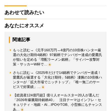
あわせて読みたい
あなたにオススメ
関連記事
もっと読む→《元手160万円→4億円の10倍株ハンター厳
選の大化け期待4銘柄》97銘柄でテンバガー達成の愛鷹氏
が狙いを定める「増配ラーメン銘柄」「サイバー攻撃対
策・サッカーW杯で…
さらに読む→《2025年だけで14銘柄でテンバガー達成！
愛鷹氏が厳選する「大化け期待」5銘柄》凄腕の10倍株ハ
ンターが「拡大市場でニッチトップ」「唯一無二のサー
ビスで好業績」…
【総資産124億円超】億り人オールスター20人が選んだ
「2026年爆騰期待銘柄40」 注目テーマはインフレ・セ
キュリティ・地銀・AI…IPOやTOB、小型株にもチャンス
あ…