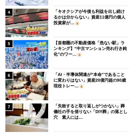
「キオクシアが今後も利益を出し続け
4
るかは分からない」資産11億円の個人
投資家が…
【首都圏の不動産価格「危ない駅」ラ
5
ンキング】“中古マンション売れ行き鈍
化”のワー…
「AI・半導体関連が“本命”であること
6
に変わりはない」資産20億円超の90歳
現役トレー…
「失敗すると取り返しがつかない」葬
7
儀社の手を借りない「DIY葬」の落とし
穴 素人には…