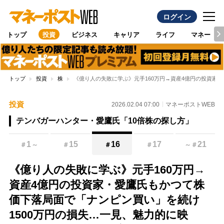
ログイン
トップ
投資
ビジネス
キャリア
ライフ
マネー
トップ
投資
株
《億り人の失敗に学ぶ》元手160万円→資産4億円の投資家・
投資
2026.02.04 07:00
マネーポストWEB
テンバガーハンター・愛鷹氏「10倍株の探し方」
1
15
16
17
21
＃
～
＃
＃
＃
～
＃
《億り人の失敗に学ぶ》元手160万円→
資産4億円の投資家・愛鷹氏もかつて株
価下落局面で「ナンピン買い」を続け
1500万円の損失…一見、魅力的に映