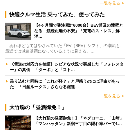
一覧を見る
快適クルマ生活 乗ってみた、使ってみた
【4ヶ月間で受注累計6000台】BEV普及の障壁と
なる「航続距離の不安」「充電のストレス」解
消…
あれほどもてはやされていた「EV（BEV）シフト」の潮流も、
最近では減速基調になっているように見える。…
《雪道の対応力を検証》シビアな状況で実感した「フォレスタ
ー」の真価 「ターボ」と「スト…
乗り込むと同時に「これが軽？」と戸惑うのには理由があっ
た 「日産ルークス」さらなる躍進…
一覧を見る
大竹聡の「昼酒御免！」
【大竹聡の昼酒御免！】「ネグローニ」「山崎」
「マンハッタン」新宿三丁目の隠れ家バーで1…