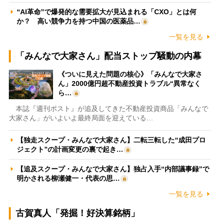
“AI革命”で爆発的な需要拡大が見込まれる「CXO」とは何
か？ 高い競争力を持つ中国の医薬品…
一覧を見る
「みんなで大家さん」配当ストップ騒動の内幕
《ついに見えた問題の核心》「みんなで大家さ
ん」2000億円超不動産投資トラブル“異常なく
ら…
本誌『週刊ポスト』が追及してきた不動産投資商品「みんなで
大家さん」がいよいよ最終局面を迎えている…
【独走スクープ・みんなで大家さん】二転三転した“成田プロ
ジェクト”の計画変更の裏で起き…
【追及スクープ・みんなで大家さん】独占入手“内部議事録”で
明かされる柳瀬健一・代表の思…
一覧を見る
古賀真人「発掘！好決算銘柄」