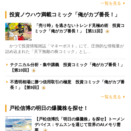
一覧を見る
投資ノウハウ満載コミック「俺がカブ番長！」
「売り時」を逃さないトレンド見極め術 投資コ
ミック「俺がカブ番長！」【第11回】
かつて投資情報雑誌「マネーポスト」にて、圧倒的な情報量が
詰め込まれた「天下無敵の株コミック」とし…
テクニカル分析・集中講義 投資コミック「俺がカブ番長！」
【第10回】
不透明相場に勝つ信用取引の極意 投資コミック「俺がカブ番
長！」【第9回】
一覧を見る
戸松信博の明日の爆騰株を探せ！
【戸松信博氏「明日の爆騰株」を探せ】トーメン
デバイス：サムスンを通じて世界のAIメモリ需
要…