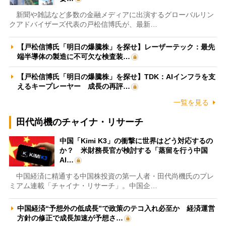
新聞や雑誌など多数の金融メディアに出演するグローバルリン
クアドバイザーズ代表の戸松信博氏が、最新…
【戸松信博氏「明日の爆騰株」を探せ】レーザーテック：最先
端半導体の製造に不可欠な検査装…
【戸松信博氏「明日の爆騰株」を探せ】TDK：AIインフラを支
えるキープレーヤー 成長の再評…
一覧を見る
田代尚機のチャイナ・リサーチ
中国「Kimi K3」の衝撃に世界はどう対応するの
か？ 米財務長官が検討する「蒸留を行う中国
AI…
中国経済に精通する中国株投資の第一人者・田代尚機氏のプレ
ミアム連載「チャイナ・リサーチ」。中国企…
中国経済“予想外の低成長”で政策のテコ入れ必至か 経済運営
方針の修正で成長加速が予想さ…