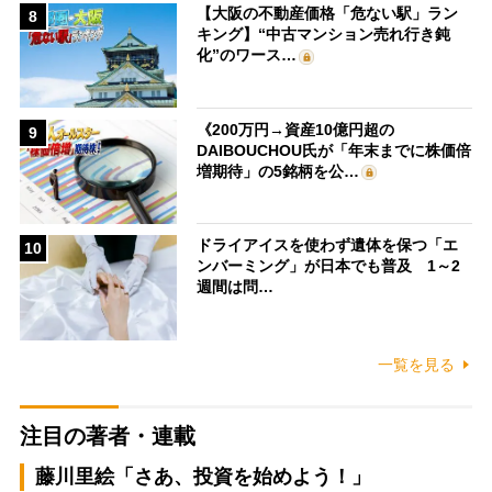
【大阪の不動産価格「危ない駅」ラン
8
キング】“中古マンション売れ行き鈍
化”のワース…
《200万円→資産10億円超の
9
DAIBOUCHOU氏が「年末までに株価倍
増期待」の5銘柄を公…
ドライアイスを使わず遺体を保つ「エ
10
ンバーミング」が日本でも普及 1～2
週間は問…
一覧を見る
注目の著者・連載
藤川里絵「さあ、投資を始めよう！」