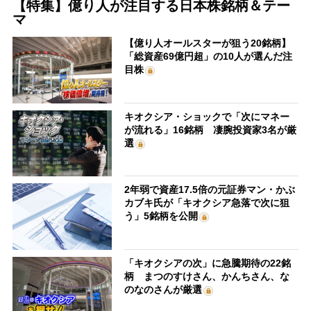
【特集】億り人が注目する日本株銘柄＆テー
マ
【億り人オールスターが狙う20銘柄】
「総資産69億円超」の10人が選んだ注
目株
キオクシア・ショックで「次にマネー
が流れる」16銘柄 凄腕投資家3名が厳
選
2年弱で資産17.5倍の元証券マン・かぶ
カブキ氏が「キオクシア急落で次に狙
う」5銘柄を公開
「キオクシアの次」に急騰期待の22銘
柄 まつのすけさん、かんちさん、な
のなのさんが厳選