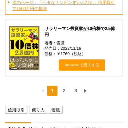
次のページ：「ヘタなナンピンすかんぴん」信用取引
で1500万円の損失
サラリーマン投資家が10倍株で2.5億
円
著者：愛鷹
発売日：2022/11/16
価格：￥1760（税込）
Amazonで購入する
1
2
3
信用取引
億り人
愛鷹