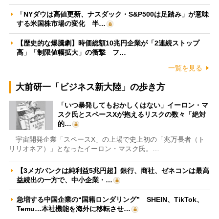
「NYダウは高値更新、ナスダック・S&P500は足踏み」が意味
する米国株市場の変化 半…
【歴史的な爆騰劇】時価総額10兆円企業が「2連続ストップ
高」「制限値幅拡大」の衝撃 フ…
一覧を見る
大前研一「ビジネス新大陸」の歩き方
「いつ暴発してもおかしくはない」イーロン・マ
スク氏とスペースXが抱えるリスクの数々「絶対
的…
宇宙開発企業「スペースX」の上場で史上初の「兆万長者（ト
リリオネア）」となったイーロン・マスク氏。…
【3メガバンクは純利益5兆円超】銀行、商社、ゼネコンは最高
益続出の一方で、中小企業・…
急増する中国企業の“国籍ロンダリング” SHEIN、TikTok、
Temu…本社機能を海外に移転させ…