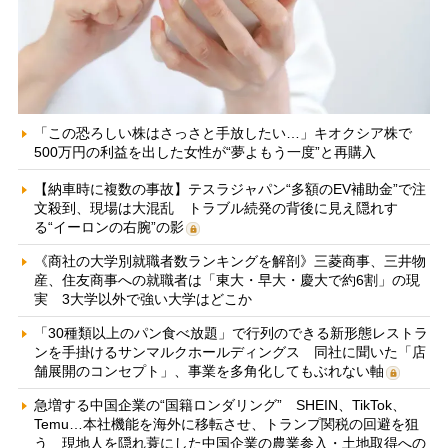
「この恐ろしい株はさっさと手放したい…」キオクシア株で
500万円の利益を出した女性が“夢よもう一度”と再購入
【納車時に複数の事故】テスラジャパン“多額のEV補助金”で注
文殺到、現場は大混乱 トラブル続発の背後に見え隠れす
る“イーロンの右腕”の影
《商社の大学別就職者数ランキングを解剖》三菱商事、三井物
産、住友商事への就職者は「東大・早大・慶大で約6割」の現
実 3大学以外で強い大学はどこか
「30種類以上のパン食べ放題」で行列のできる新形態レストラ
ンを手掛けるサンマルクホールディングス 同社に聞いた「店
舗展開のコンセプト」、事業を多角化してもぶれない軸
急増する中国企業の“国籍ロンダリング” SHEIN、TikTok、
Temu…本社機能を海外に移転させ、トランプ関税の回避を狙
う 現地人を隠れ蓑にした中国企業の農業参入・土地取得への