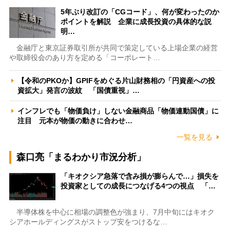
5年ぶり改訂の「CGコード」、何が変わったのか
ポイントを解説 企業に成長投資の具体的な説
明…
金融庁と東京証券取引所が共同で策定している上場企業の経営
や取締役会のあり方を定める「コーポレート…
【令和のPKOか】GPIFをめぐる片山財務相の「円資産への投
資拡大」発言の波紋 「国債重視」…
インフレでも「物価負け」しない金融商品「物価連動国債」に
注目 元本が物価の動きに合わせ…
一覧を見る
森口亮「まるわかり市況分析」
「キオクシア急落で含み損が膨らんで…」損失を
投資家としての成長につなげる4つの視点 「…
半導体株を中心に相場の調整色が強まり、7月中旬にはキオク
シアホールディングスがストップ安をつけるな…