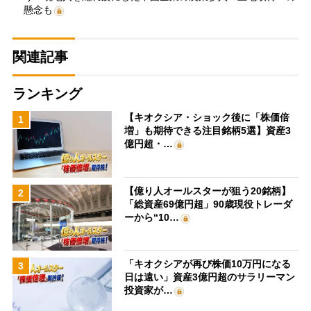
懸念も
関連記事
ランキング
【キオクシア・ショック後に「株価倍
1
増」も期待できる注目銘柄5選】資産3
億円超・…
【億り人オールスターが狙う20銘柄】
2
「総資産69億円超」90歳現役トレーダ
ーから“10…
「キオクシアが再び株価10万円になる
3
日は遠い」資産3億円超のサラリーマン
投資家が…