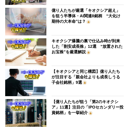
億り人たちが厳選「キオクシア超え」
を狙う半導体・AI関連8銘柄 “大化け
期待の大本命”は？
キオクシア爆騰の裏で仕込み時が到来
した「割安成長株」12選 “放置された
お宝株”を厳選解説
【キオクシアと同じ構図】億り人たち
が注目する「親会社よりも成長しうる
子会社銘柄」9選
【億り人たちが狙う「第2のキオクシ
ア」11選】注目の「IPOセカンダリー投
資銘柄」を一挙紹介