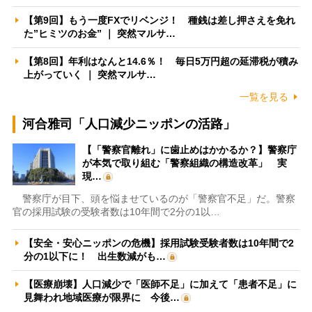
【第9回】もう一度FXでリベンジ！ 種銭は差し押さえを免れ
た”ヒミツのお金” ｜ 突然マルサ…
【第8回】年利はなんと14.6％！ 毎日5万円超の延滞税が積み
上がっていく ｜ 突然マルサ…
一覧を見る
河合雅司「人口減少ニッポンの活路」
【「警察官離れ」に歯止めはかかるか？】警察庁
が本気で取り組む「警察組織の構造改革」 実
現…
警察庁が目下、頭を悩ませているのが「警察官不足」だ。警察
官の採用試験の受験者数は10年間で2分の1以…
【安全・安心ニッポンの危機】採用試験受験者数は10年間で2
分の1以下に！ 出生数減がも…
【医療崩壊】人口減少で「医師不足」に加えて「患者不足」に
見舞われ地域医療が限界に 今後…