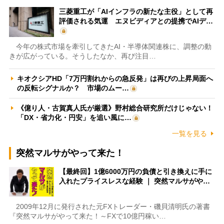
三菱重工が「AIインフラの新たな主役」として再
評価される気運 エヌビディアとの提携でAIデ…
今年の株式市場を牽引してきたAI・半導体関連株に、調整の動
きが広がっている。そうしたなか、再び注目…
キオクシアHD「7万円割れからの急反発」は再びの上昇局面へ
の反転シグナルか？ 市場のムー…
《億り人・古賀真人氏が厳選》野村総合研究所だけじゃない！
「DX・省力化・円安」を追い風に…
一覧を見る
突然マルサがやって来た！
【最終回】1億6000万円の負債と引き換えに手に
入れたプライスレスな経験 ｜ 突然マルサがや…
2009年12月に発行された元FXトレーダー・磯貝清明氏の著書
『突然マルサがやって来た！～FXで10億円稼い…