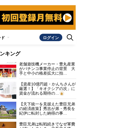
ンド
ログイン
ンキング
老舗遊技機メーカー・豊丸産業
がパチンコ事業停止の背景 大
手と中小の格差拡大に拍…
【資産10億円超・かんちさんが
厳選！】「キオクシアの次」に
資金が流れる期待の…
【天下統一を見据えた豊臣兄弟
の経済政策】秀吉が弟・秀長を
紀伊に転封した納得の事…
豊臣兄弟は転戦続きでなぜ軍費