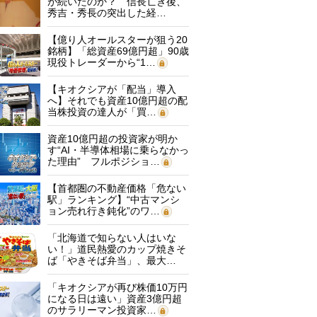
が続いたのか？ 信長亡き後、
秀吉・秀長の突出した経…
【億り人オールスターが狙う20
銘柄】「総資産69億円超」90歳
現役トレーダーから“1…
【キオクシアが「配当」導入
へ】それでも資産10億円超の配
当株投資の達人が「買…
資産10億円超の投資家が明か
す“AI・半導体相場に乗らなかっ
た理由” フルポジショ…
【首都圏の不動産価格「危ない
駅」ランキング】“中古マンシ
ョン売れ行き鈍化”のワ…
「北海道で知らない人はいな
い！」道民熱愛のカップ焼きそ
ば「やきそば弁当」、最大…
「キオクシアが再び株価10万円
になる日は遠い」資産3億円超
のサラリーマン投資家…