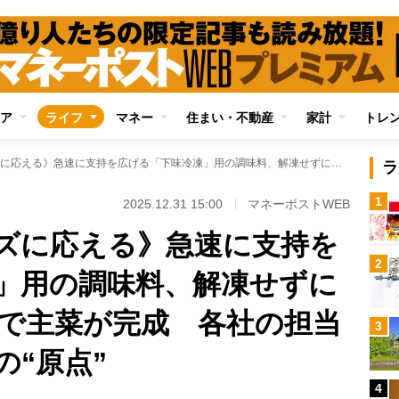
ア
ライフ
マネー
住まい・不動産
家計
トレ
《時短・節約ニーズに応える》急速に支持を広げる「下味冷凍」用の調味料、解凍せずにそのまま焼くだけで主菜が完成 各社の担当者が語る商品開発の“原点”
ラ
1
2025.12.31 15:00
マネーポストWEB
ズに応える》急速に支持を
2
」用の調味料、解凍せずに
で主菜が完成 各社の担当
3
の“原点”
4