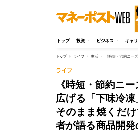
トップ
投資
ビジネス
キャリ
トップ
ライフ
生活
ライフ
《時短・節約ニー
広げる「下味冷凍
そのまま焼くだけ
者が語る商品開発