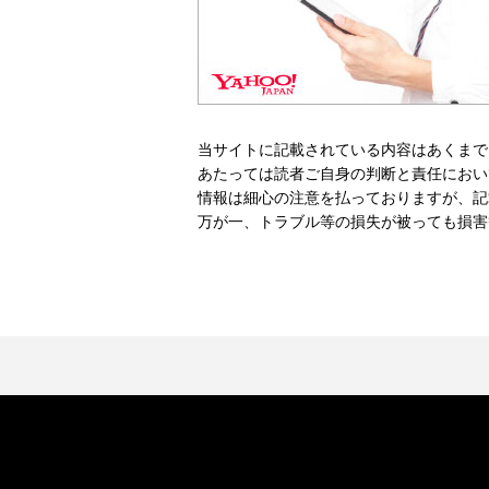
当サイトに記載されている内容はあくまで
あたっては読者ご自身の判断と責任におい
情報は細心の注意を払っておりますが、記
万が一、トラブル等の損失が被っても損害