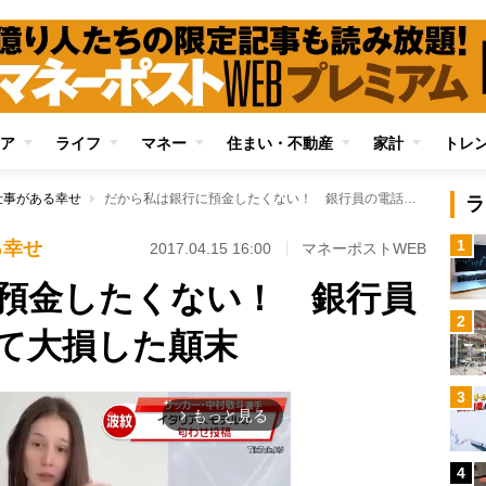
ア
ライフ
マネー
住まい・不動産
家計
トレ
仕事がある幸せ
だから私は銀行に預金したくない！ 銀行員の電話攻勢に折れて大損した顛末
ラ
1
る幸せ
2017.04.15 16:00
マネーポストWEB
預金したくない！ 銀行員
2
て大損した顛末
3
もっと見る
arrow_forward_ios
4