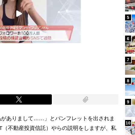
5
6
7
Mute
8
9
がありまして……」とパンフレットを出されま
10
IT（不動産投資信託）やらの説明をしますが、私