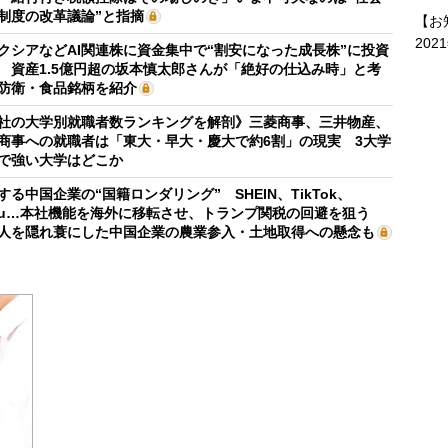
制度の改革議論”と指摘
【お
202
クシアなどAI関連株に資金集中で“割安になった成長株”に投資
 資産1.5億円超の坂本慎太郎さんが「絶好の仕込み時」と考
防衛・食品銘柄を紹介
社の大学別就職者数ランキングを解剖》三菱商事、三井物産、
商事への就職者は「東大・早大・慶大で約6割」の現実 3大学
で強い大学はどこか
する中国企業の“国籍ロンダリング” SHEIN、TikTok、
mu…本社機能を海外に移転させ、トランプ関税の回避を狙う
人を隠れ蓑にした中国企業の農業参入・土地取得への懸念も