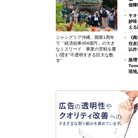
保障
キオ
妙味
える
ジャングリア沖縄、開業1周年
《商
で「経済効果494億円」の大き
住友
なミスリード 事業の苦戦を覆
以外
い隠す“不透明すぎる巨大な数
急増
字”
Te
現地