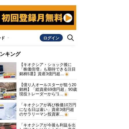
ンド
ログイン
ンキング
【キオクシア・ショック後に
「株価倍増」も期待できる注目
銘柄5選】資産3億円超…
【億り人オールスターが狙う20
銘柄】「総資産69億円超」90歳
現役トレーダーから“1…
「キオクシアが再び株価10万円
になる日は遠い」資産3億円超
のサラリーマン投資家…
「キオクシアが今後も利益を出