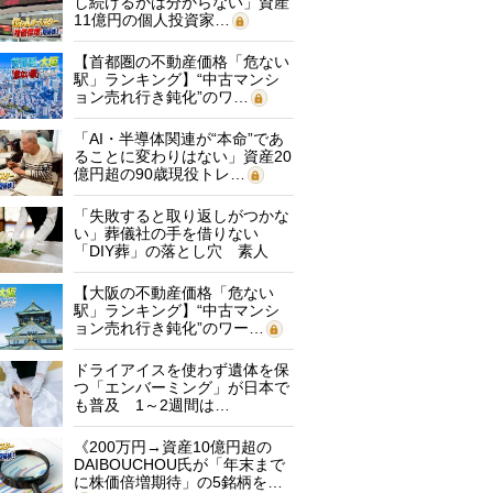
し続けるかは分からない」資産
11億円の個人投資家…
【首都圏の不動産価格「危ない
駅」ランキング】“中古マンシ
ョン売れ行き鈍化”のワ…
「AI・半導体関連が“本命”であ
ることに変わりはない」資産20
億円超の90歳現役トレ…
「失敗すると取り返しがつかな
い」葬儀社の手を借りない
「DIY葬」の落とし穴 素人
に…
【大阪の不動産価格「危ない
駅」ランキング】“中古マンシ
ョン売れ行き鈍化”のワー…
ドライアイスを使わず遺体を保
つ「エンバーミング」が日本で
も普及 1～2週間は…
《200万円→資産10億円超の
DAIBOUCHOU氏が「年末まで
に株価倍増期待」の5銘柄を…