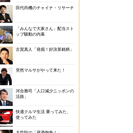
田代尚機のチャイナ・リサーチ
「みんなで大家さん」配当スト
ップ騒動の内幕
古賀真人「発掘！好決算銘柄」
突然マルサがやって来た！
河合雅司「人口減少ニッポンの
活路」
快適クルマ生活 乗ってみた、
使ってみた
大竹聡の「昼酒御免！」