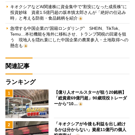
キオクシアなどAI関連株に資金集中で“割安になった成長株”に
投資妙味 資産1.5億円超の坂本慎太郎さんが「絶好の仕込み
時」と考える防衛・食品銘柄を紹介
急増する中国企業の“国籍ロンダリング” SHEIN、TikTok、
Temu…本社機能を海外に移転させ、トランプ関税の回避を狙
う 現地人を隠れ蓑にした中国企業の農業参入・土地取得への
懸念も
関連記事
ランキング
【億り人オールスターが狙う20銘柄】
1
「総資産69億円超」90歳現役トレーダ
ーから“10…
「キオクシアが今後も利益を出し続け
2
るかは分からない」資産11億円の個人