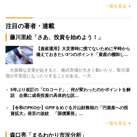
一覧を見る
注目の著者・連載
藤川里絵「さあ、投資を始めよう！」
【資産運用】大災害時に慌てないために平時から
備えておきたい3つのポイント「資産の棚卸し…
大規模な災害が起きると、株式市場が大きく動いたり、取引環
境が不安定になったりすることがある。一方…
5年ぶり改訂の「CGコード」、何が変わったのかポイントを解
説 企業に成長投資の具体的な説…
【令和のPKOか】GPIFをめぐる片山財務相の「円資産への投
資拡大」発言の波紋 「国債重視」…
一覧を見る
森口亮「まるわかり市況分析」