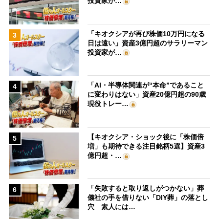
投資家が…
「キオクシアが再び株価10万円になる
3
日は遠い」資産3億円超のサラリーマン
投資家が…
「AI・半導体関連が“本命”であること
4
に変わりはない」資産20億円超の90歳
現役トレー…
【キオクシア・ショック後に「株価倍
5
増」も期待できる注目銘柄5選】資産3
億円超・…
「失敗すると取り返しがつかない」葬
6
儀社の手を借りない「DIY葬」の落とし
穴 素人には…