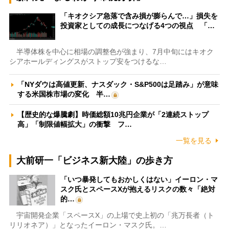
「キオクシア急落で含み損が膨らんで…」損失を
投資家としての成長につなげる4つの視点 「…
半導体株を中心に相場の調整色が強まり、7月中旬にはキオク
シアホールディングスがストップ安をつけるな…
「NYダウは高値更新、ナスダック・S&P500は足踏み」が意味
する米国株市場の変化 半…
【歴史的な爆騰劇】時価総額10兆円企業が「2連続ストップ
高」「制限値幅拡大」の衝撃 フ…
一覧を見る
大前研一「ビジネス新大陸」の歩き方
「いつ暴発してもおかしくはない」イーロン・マ
スク氏とスペースXが抱えるリスクの数々「絶対
的…
宇宙開発企業「スペースX」の上場で史上初の「兆万長者（ト
リリオネア）」となったイーロン・マスク氏。…