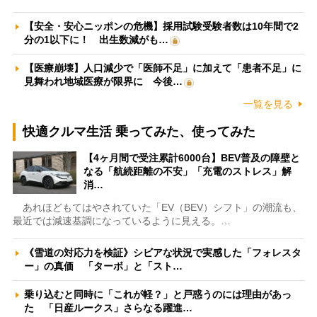
【安全・安心ニッポンの危機】採用試験受験者数は10年間で2
分の1以下に！ 出生数減がも…
【医療崩壊】人口減少で「医師不足」に加えて「患者不足」に
見舞われ地域医療が限界に 今後…
一覧を見る
快適クルマ生活 乗ってみた、使ってみた
【4ヶ月間で受注累計6000台】BEV普及の障壁と
なる「航続距離の不安」「充電のストレス」解
消…
あれほどもてはやされていた「EV（BEV）シフト」の潮流も、
最近では減速基調になっているように見える。…
《雪道の対応力を検証》シビアな状況で実感した「フォレスタ
ー」の真価 「ターボ」と「スト…
乗り込むと同時に「これが軽？」と戸惑うのには理由があっ
た 「日産ルークス」さらなる躍進…