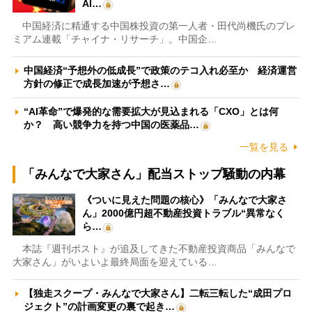
AI…
中国経済に精通する中国株投資の第一人者・田代尚機氏のプレ
ミアム連載「チャイナ・リサーチ」。中国企…
中国経済“予想外の低成長”で政策のテコ入れ必至か 経済運営
方針の修正で成長加速が予想さ…
“AI革命”で爆発的な需要拡大が見込まれる「CXO」とは何
か？ 高い競争力を持つ中国の医薬品…
一覧を見る
「みんなで大家さん」配当ストップ騒動の内幕
《ついに見えた問題の核心》「みんなで大家さ
ん」2000億円超不動産投資トラブル“異常なく
ら…
本誌『週刊ポスト』が追及してきた不動産投資商品「みんなで
大家さん」がいよいよ最終局面を迎えている…
【独走スクープ・みんなで大家さん】二転三転した“成田プロ
ジェクト”の計画変更の裏で起き…