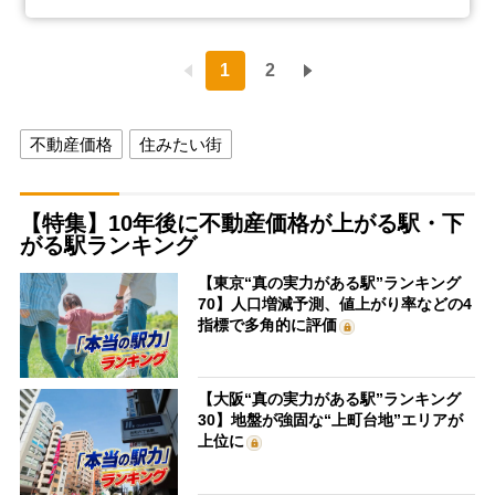
1
2
不動産価格
住みたい街
【特集】10年後に不動産価格が上がる駅・下
がる駅ランキング
【東京“真の実力がある駅”ランキング
70】人口増減予測、値上がり率などの4
指標で多角的に評価
【大阪“真の実力がある駅”ランキング
30】地盤が強固な“上町台地”エリアが
上位に