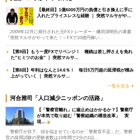
【最終回】1億6000万円の負債と引き換えに手に
入れたプライスレスな経験 ｜ 突然マルサがや…
2009年12月に発行された元FXトレーダー・磯貝清明氏の著書
『突然マルサがやって来た！～FXで10億円稼い…
【第9回】もう一度FXでリベンジ！ 種銭は差し押さえを免れ
た”ヒミツのお金” ｜ 突然マルサ…
【第8回】年利はなんと14.6％！ 毎日5万円超の延滞税が積み
上がっていく ｜ 突然マルサ…
一覧を見る
河合雅司「人口減少ニッポンの活路」
【「警察官離れ」に歯止めはかかるか？】警察庁
が本気で取り組む「警察組織の構造改革」 実
現…
警察庁が目下、頭を悩ませているのが「警察官不足」だ。警察
官の採用試験の受験者数は10年間で2分の1以…