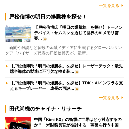
一覧を見る
戸松信博の明日の爆騰株を探せ！
【戸松信博氏「明日の爆騰株」を探せ】トーメン
デバイス：サムスンを通じて世界のAIメモリ需
要…
新聞や雑誌など多数の金融メディアに出演するグローバルリン
クアドバイザーズ代表の戸松信博氏が、最新…
【戸松信博氏「明日の爆騰株」を探せ】レーザーテック：最先
端半導体の製造に不可欠な検査装…
【戸松信博氏「明日の爆騰株」を探せ】TDK：AIインフラを支
えるキープレーヤー 成長の再評…
一覧を見る
田代尚機のチャイナ・リサーチ
中国「Kimi K3」の衝撃に世界はどう対応するの
か？ 米財務長官が検討する「蒸留を行う中国