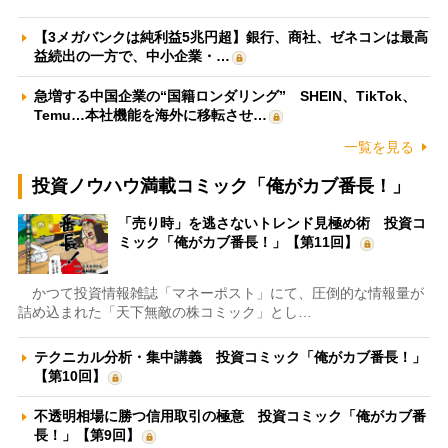
【3メガバンクは純利益5兆円超】銀行、商社、ゼネコンは最高
益続出の一方で、中小企業・…
急増する中国企業の“国籍ロンダリング” SHEIN、TikTok、
Temu…本社機能を海外に移転させ…
一覧を見る
投資ノウハウ満載コミック「俺がカブ番長！」
「売り時」を逃さないトレンド見極め術 投資コ
ミック「俺がカブ番長！」【第11回】
かつて投資情報雑誌「マネーポスト」にて、圧倒的な情報量が
詰め込まれた「天下無敵の株コミック」とし…
テクニカル分析・集中講義 投資コミック「俺がカブ番長！」
【第10回】
不透明相場に勝つ信用取引の極意 投資コミック「俺がカブ番
長！」【第9回】