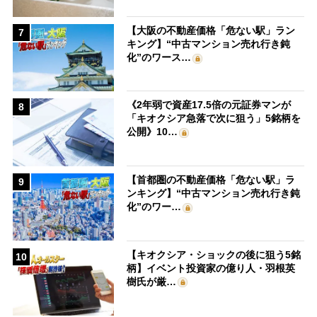
【大阪の不動産価格「危ない駅」ラン
7
キング】“中古マンション売れ行き鈍
化”のワース…
《2年弱で資産17.5倍の元証券マンが
8
「キオクシア急落で次に狙う」5銘柄を
公開》10…
【首都圏の不動産価格「危ない駅」ラ
9
ンキング】“中古マンション売れ行き鈍
化”のワー…
【キオクシア・ショックの後に狙う5銘
10
柄】イベント投資家の億り人・羽根英
樹氏が厳…