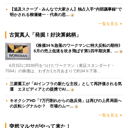
【追及スクープ・みんなで大家さん】独占入手“内部議事録”で
明かされる柳瀬健一・代表の思…
一覧を見る
古賀真人「発掘！好決算銘柄」
《株価34％急落のワークマンに特大反転の期待》
6月の売上低迷を吹き飛ばす第1四半期決算、…
6月3日に8330円をつけたワークマン（東証スタンダード・
7564）の株価は、わずか1カ月あまりで約34％下落…
三菱重工が「AIインフラの新たな主役」として再評価される気
運 エヌビディアとの提携でAI…
キオクシアHD「7万円割れからの急反発」は再びの上昇局面へ
の反転シグナルか？ 市場のムー…
一覧を見る
突然マルサがやって来た！