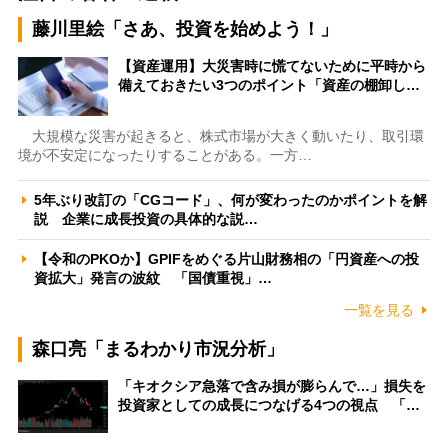
藤川里絵「さあ、投資を始めよう！」
【資産運用】大災害時に慌てないために平時から
備えておきたい3つのポイント「資産の棚卸し…
大規模な災害が起きると、株式市場が大きく動いたり、取引環
境が不安定になったりすることがある。一方…
5年ぶり改訂の「CGコード」、何が変わったのかポイントを解
説 企業に成長投資の具体的な説…
【令和のPKOか】GPIFをめぐる片山財務相の「円資産への投
資拡大」発言の波紋 「国債重視」…
一覧を見る
森口亮「まるわかり市況分析」
「キオクシア急落で含み損が膨らんで…」損失を
投資家としての成長につなげる4つの視点 「…