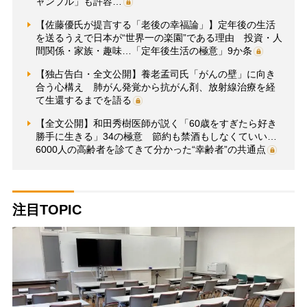
ャンブル」も許容…
【佐藤優氏が提言する「老後の幸福論」】定年後の生活
を送るうえで日本が“世界一の楽園”である理由 投資・人
間関係・家族・趣味…「定年後生活の極意」9か条
【独占告白・全文公開】養老孟司氏「がんの壁」に向き
合う心構え 肺がん発覚から抗がん剤、放射線治療を経
て生還するまでを語る
【全文公開】和田秀樹医師が説く「60歳をすぎたら好き
勝手に生きる」34の極意 節約も禁酒もしなくていい…
6000人の高齢者を診てきて分かった“幸齢者”の共通点
注目TOPIC