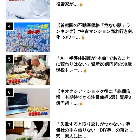
投資家が…
【首都圏の不動産価格「危ない駅」ラ
4
ンキング】“中古マンション売れ行き鈍
化”のワー…
「AI・半導体関連が“本命”であること
5
に変わりはない」資産20億円超の90歳
現役トレー…
【キオクシア・ショック後に「株価倍
6
増」も期待できる注目銘柄5選】資産3
億円超・…
「失敗すると取り返しがつかない」葬
7
儀社の手を借りない「DIY葬」の落とし
穴 素人には…