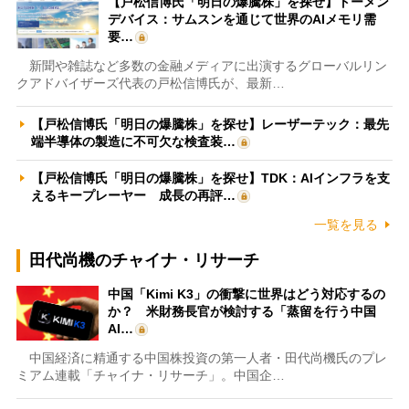
【戸松信博氏「明日の爆騰株」を探せ】トーメン
デバイス：サムスンを通じて世界のAIメモリ需
要…
新聞や雑誌など多数の金融メディアに出演するグローバルリン
クアドバイザーズ代表の戸松信博氏が、最新…
【戸松信博氏「明日の爆騰株」を探せ】レーザーテック：最先
端半導体の製造に不可欠な検査装…
【戸松信博氏「明日の爆騰株」を探せ】TDK：AIインフラを支
えるキープレーヤー 成長の再評…
一覧を見る
田代尚機のチャイナ・リサーチ
中国「Kimi K3」の衝撃に世界はどう対応するの
か？ 米財務長官が検討する「蒸留を行う中国
AI…
中国経済に精通する中国株投資の第一人者・田代尚機氏のプレ
ミアム連載「チャイナ・リサーチ」。中国企…