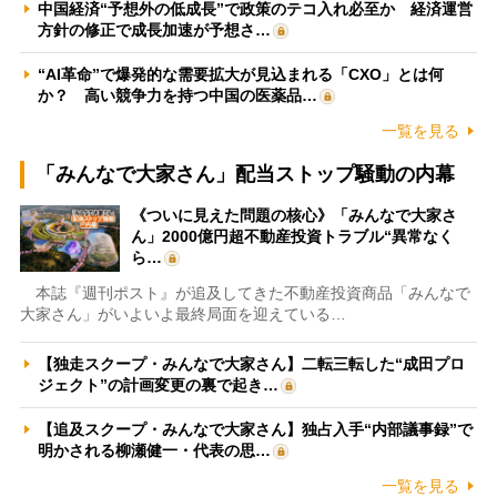
中国経済“予想外の低成長”で政策のテコ入れ必至か 経済運営
方針の修正で成長加速が予想さ…
“AI革命”で爆発的な需要拡大が見込まれる「CXO」とは何
か？ 高い競争力を持つ中国の医薬品…
一覧を見る
「みんなで大家さん」配当ストップ騒動の内幕
《ついに見えた問題の核心》「みんなで大家さ
ん」2000億円超不動産投資トラブル“異常なく
ら…
本誌『週刊ポスト』が追及してきた不動産投資商品「みんなで
大家さん」がいよいよ最終局面を迎えている…
【独走スクープ・みんなで大家さん】二転三転した“成田プロ
ジェクト”の計画変更の裏で起き…
【追及スクープ・みんなで大家さん】独占入手“内部議事録”で
明かされる柳瀬健一・代表の思…
一覧を見る