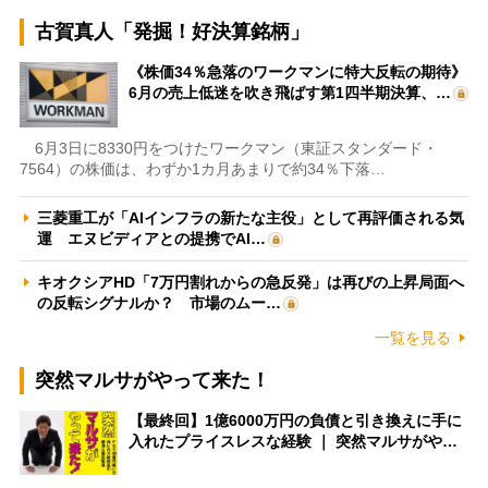
古賀真人「発掘！好決算銘柄」
《株価34％急落のワークマンに特大反転の期待》
6月の売上低迷を吹き飛ばす第1四半期決算、…
6月3日に8330円をつけたワークマン（東証スタンダード・
7564）の株価は、わずか1カ月あまりで約34％下落…
三菱重工が「AIインフラの新たな主役」として再評価される気
運 エヌビディアとの提携でAI…
キオクシアHD「7万円割れからの急反発」は再びの上昇局面へ
の反転シグナルか？ 市場のムー…
一覧を見る
突然マルサがやって来た！
【最終回】1億6000万円の負債と引き換えに手に
入れたプライスレスな経験 ｜ 突然マルサがや…