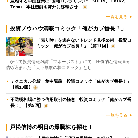
急増する中国企業の“国籍ロンダリング” SHEIN、TikTok、
Temu…本社機能を海外に移転させ…
一覧を見る
投資ノウハウ満載コミック「俺がカブ番長！」
「売り時」を逃さないトレンド見極め術 投資コ
ミック「俺がカブ番長！」【第11回】
かつて投資情報雑誌「マネーポスト」にて、圧倒的な情報量が
詰め込まれた「天下無敵の株コミック」とし…
テクニカル分析・集中講義 投資コミック「俺がカブ番長！」
【第10回】
不透明相場に勝つ信用取引の極意 投資コミック「俺がカブ番
長！」【第9回】
一覧を見る
戸松信博の明日の爆騰株を探せ！