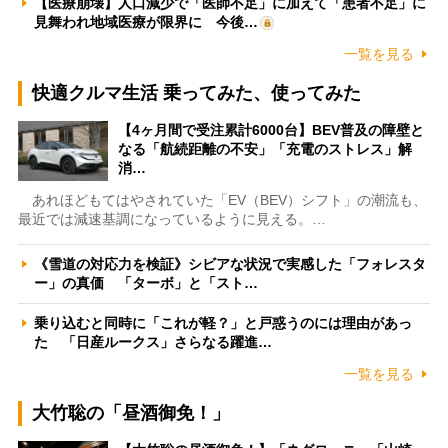
【医療崩壊】人口減少で「医師不足」に加えて「患者不足」に
見舞われ地域医療が限界に 今後…
一覧を見る
快適クルマ生活 乗ってみた、使ってみた
【4ヶ月間で受注累計6000台】BEV普及の障壁と
なる「航続距離の不安」「充電のストレス」解
消…
あれほどもてはやされていた「EV（BEV）シフト」の潮流も、
最近では減速基調になっているように見える。…
《雪道の対応力を検証》シビアな状況で実感した「フォレスタ
ー」の真価 「ターボ」と「スト…
乗り込むと同時に「これが軽？」と戸惑うのには理由があっ
た 「日産ルークス」さらなる躍進…
一覧を見る
大竹聡の「昼酒御免！」