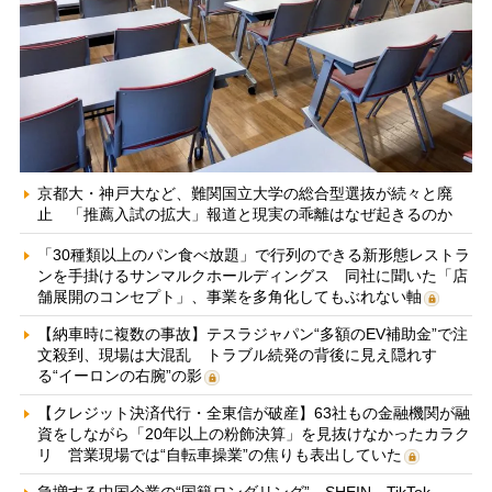
京都大・神戸大など、難関国立大学の総合型選抜が続々と廃
止 「推薦入試の拡大」報道と現実の乖離はなぜ起きるのか
「30種類以上のパン食べ放題」で行列のできる新形態レストラ
ンを手掛けるサンマルクホールディングス 同社に聞いた「店
舗展開のコンセプト」、事業を多角化してもぶれない軸
【納車時に複数の事故】テスラジャパン“多額のEV補助金”で注
文殺到、現場は大混乱 トラブル続発の背後に見え隠れす
る“イーロンの右腕”の影
【クレジット決済代行・全東信が破産】63社もの金融機関が融
資をしながら「20年以上の粉飾決算」を見抜けなかったカラク
リ 営業現場では“自転車操業”の焦りも表出していた