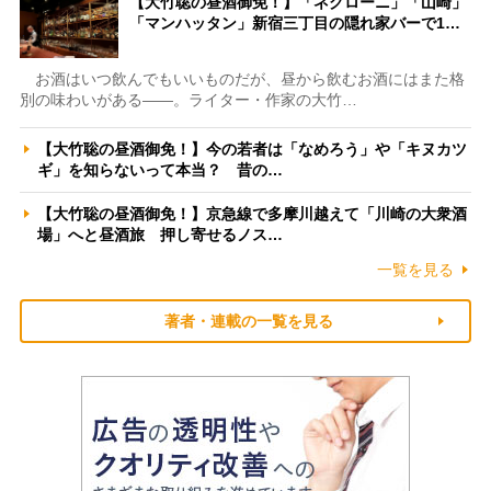
【大竹聡の昼酒御免！】「ネグローニ」「山崎」
「マンハッタン」新宿三丁目の隠れ家バーで1…
お酒はいつ飲んでもいいものだが、昼から飲むお酒にはまた格
別の味わいがある――。ライター・作家の大竹…
【大竹聡の昼酒御免！】今の若者は「なめろう」や「キヌカツ
ギ」を知らないって本当？ 昔の…
【大竹聡の昼酒御免！】京急線で多摩川越えて「川崎の大衆酒
場」へと昼酒旅 押し寄せるノス…
一覧を見る
著者・連載の一覧を見る