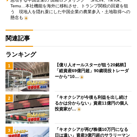
急増する中国企業の“国籍ロンダリング” SHEIN、TikTok、
Temu…本社機能を海外に移転させ、トランプ関税の回避を狙
う 現地人を隠れ蓑にした中国企業の農業参入・土地取得への
懸念も
関連記事
ランキング
【億り人オールスターが狙う20銘柄】
1
「総資産69億円超」90歳現役トレーダ
ーから“10…
「キオクシアが今後も利益を出し続け
2
るかは分からない」資産11億円の個人
投資家が…
「キオクシアが再び株価10万円になる
3
日は遠い」資産3億円超のサラリーマン