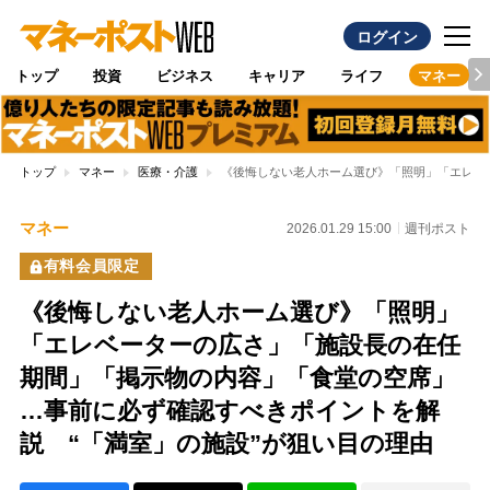
ログイン
トップ
投資
ビジネス
キャリア
ライフ
マネー
トップ
マネー
医療・介護
《後悔しない老人ホーム選び》「照明」「エレベ
マネー
2026.01.29 15:00
週刊ポスト
有料会員限定
《後悔しない老人ホーム選び》「照明」
「エレベーターの広さ」「施設長の在任
期間」「掲示物の内容」「食堂の空席」
…事前に必ず確認すべきポイントを解
説 “「満室」の施設”が狙い目の理由