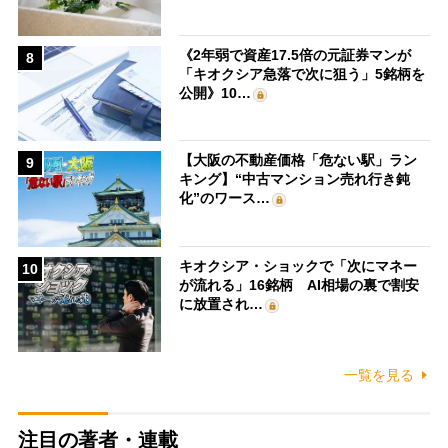
《2年弱で資産17.5倍の元証券マンが
8
「キオクシア急落で次に狙う」5銘柄を
公開》10…
【大阪の不動産価格「危ない駅」ラン
9
キング】“中古マンション売れ行き鈍
化”のワース…
キオクシア・ショックで「次にマネー
10
が流れる」16銘柄 AI相場の裏で割安
に放置され…
一覧を見る
注目の著者・連載