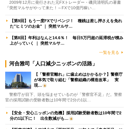
2009年12月に発行された元FXトレーダー・磯貝清明氏の著書
『突然マルサがやって来た！～FXで10億円稼い…
【第9回】もう一度FXでリベンジ！ 種銭は差し押さえを免れ
た”ヒミツのお金” ｜ 突然マルサ…
【第8回】年利はなんと14.6％！ 毎日5万円超の延滞税が積み
上がっていく ｜ 突然マルサ…
一覧を見る
河合雅司「人口減少ニッポンの活路」
【「警察官離れ」に歯止めはかかるか？】警察庁
が本気で取り組む「警察組織の構造改革」 実
現…
警察庁が目下、頭を悩ませているのが「警察官不足」だ。警察
官の採用試験の受験者数は10年間で2分の1以…
【安全・安心ニッポンの危機】採用試験受験者数は10年間で2
分の1以下に！ 出生数減がも…