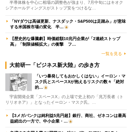
半導体株を中心に相場の調整色が強まり、7月中旬にはキオク
シアホールディングスがストップ安をつけるな…
「NYダウは高値更新、ナスダック・S&P500は足踏み」が意味
する米国株市場の変化 半…
【歴史的な爆騰劇】時価総額10兆円企業が「2連続ストップ
高」「制限値幅拡大」の衝撃 フ…
一覧を見る
大前研一「ビジネス新大陸」の歩き方
「いつ暴発してもおかしくはない」イーロン・マ
スク氏とスペースXが抱えるリスクの数々「絶対
的…
宇宙開発企業「スペースX」の上場で史上初の「兆万長者（ト
リリオネア）」となったイーロン・マスク氏。…
【3メガバンクは純利益5兆円超】銀行、商社、ゼネコンは最高
益続出の一方で、中小企業・…