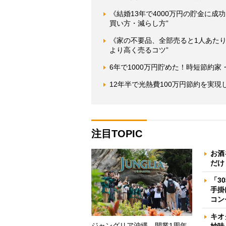
《結婚13年で4000万円の貯金に
買い方・減らし方”
《家の不要品、全部売ると1人あたり
より高く売るコツ”
6年で1000万円貯めた！時短節約
12年半で光熱費100万円節約を実
注目TOPIC
お酒
だけ
「3
手掛
コン
キオ
ジャングリア沖縄、開業1周年