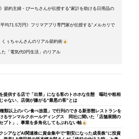
成功》節約主婦・ぴーちさんが伝授する“家計を助ける日用品の
平均71.5万円》フリマアプリ専門家が伝授する“メルカリで
家・くぅちゃんさんのリアル節約術
現した「電気代0円生活」のリアル
を提供する店で「出禁」になる客のトホホな生態 嘔吐や粗相
じゃない、店側が嫌がる“最悪の客”とは
0種類以上のパン食べ放題」で行列のできる新形態レストランを
けるサンマルクホールディングス 同社に聞いた「店舗展開の
セプト」、事業を多角化してもぶれない軸
クシアなどAI関連株に資金集中で“割安になった成長株”に投資