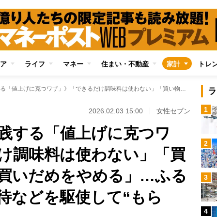
ア
ライフ
マネー
住まい・不動産
家計
トレ
《お金のプロが実践する「値上げに克つワザ」》「できるだけ調味料は使わない」「買い物頻度を上げて買いだめをやめる」…ふるさと納税や株主優待などを駆使して“もらう”工夫も重要
ラ
1
2026.02.03 15:00
女性セブン
践する「値上げに克つワ
2
け調味料は使わない」「買
買いだめをやめる」…ふる
3
待などを駆使して“もら
4