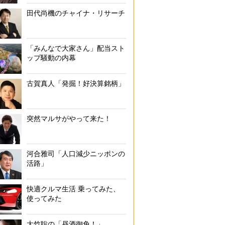
田代尚機のチャイナ・リサーチ
「みんなで大家さん」配当スト
ップ騒動の内幕
古賀真人「発掘！好決算銘柄」
突然マルサがやって来た！
河合雅司「人口減少ニッポンの
活路」
快適クルマ生活 乗ってみた、
使ってみた
大竹聡の「昼酒御免！」