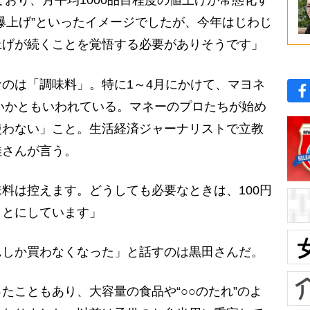
ており、月平均1000品目程度の値上げが常態化す
爆上げ”といったイメージでしたが、今年はじわじ
上げが続くことを覚悟する必要がありそうです」
のは「調味料」。特に1～4月にかけて、マヨネ
ないかともいわれている。マネーのプロたちが始め
使わない」こと。生活経済ジャーナリストで立教
佳さんが言う。
料は控えます。どうしても必要なときは、100円
ことにしています」
んしか買わなくなった」と話すのは黒田さんだ。
たこともあり、大容量の食品や“○○のたれ”のよ