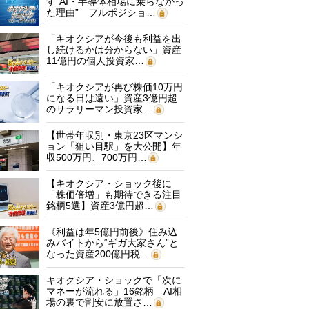
す“AI・半導体相場に乗らなかっ
た理由” フルポジショ…
「キオクシアが今後も利益を出
し続けるかは分からない」資産
11億円の個人投資家…
「キオクシアが再び株価10万円
になる日は遠い」資産3億円超
のサラリーマン投資家…
【世帯年収別・東京23区マンシ
ョン「狙い目駅」を大公開】年
収500万円、700万円…
【キオクシア・ショック後に
「株価倍増」も期待できる注目
銘柄5選】資産3億円超…
《利益は年5億円前後》住み込
みバイトから“ギガ大家さん”と
なった資産200億円税…
キオクシア・ショックで「次に
マネーが流れる」16銘柄 AI相
場の裏で割安に放置さ…