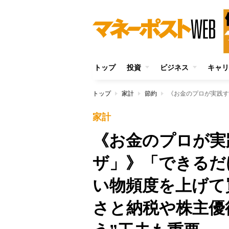
トップ
投資
ビジネス
キャリ
トップ
家計
節約
家計
《お金のプロが実
ザ」》「できるだ
い物頻度を上げて
さと納税や株主優