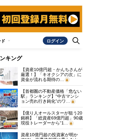
ンド
ログイン
ンキング
【資産10億円超・かんちさんが
厳選！】「キオクシアの次」に
資金が流れる期待の…
【首都圏の不動産価格「危ない
駅」ランキング】“中古マンシ
ョン売れ行き鈍化”のワ…
【億り人オールスターが狙う20
銘柄】「総資産69億円超」90歳
現役トレーダーから“1…
資産10億円超の投資家が明か