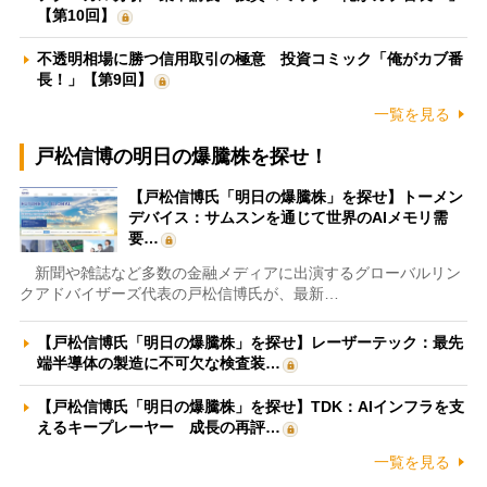
【第10回】
不透明相場に勝つ信用取引の極意 投資コミック「俺がカブ番
長！」【第9回】
一覧を見る
戸松信博の明日の爆騰株を探せ！
【戸松信博氏「明日の爆騰株」を探せ】トーメン
デバイス：サムスンを通じて世界のAIメモリ需
要…
新聞や雑誌など多数の金融メディアに出演するグローバルリン
クアドバイザーズ代表の戸松信博氏が、最新…
【戸松信博氏「明日の爆騰株」を探せ】レーザーテック：最先
端半導体の製造に不可欠な検査装…
【戸松信博氏「明日の爆騰株」を探せ】TDK：AIインフラを支
えるキープレーヤー 成長の再評…
一覧を見る