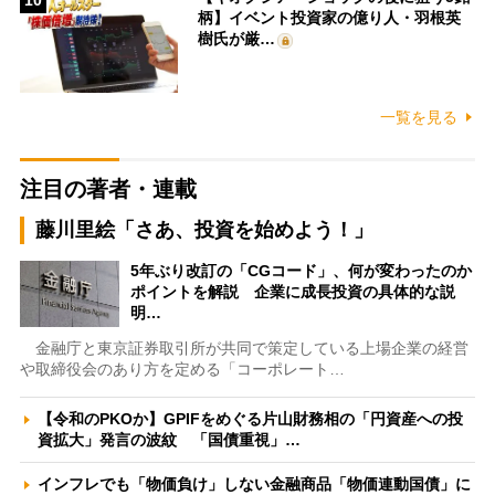
10
柄】イベント投資家の億り人・羽根英
樹氏が厳…
一覧を見る
注目の著者・連載
藤川里絵「さあ、投資を始めよう！」
5年ぶり改訂の「CGコード」、何が変わったのか
ポイントを解説 企業に成長投資の具体的な説
明…
金融庁と東京証券取引所が共同で策定している上場企業の経営
や取締役会のあり方を定める「コーポレート…
【令和のPKOか】GPIFをめぐる片山財務相の「円資産への投
資拡大」発言の波紋 「国債重視」…
インフレでも「物価負け」しない金融商品「物価連動国債」に