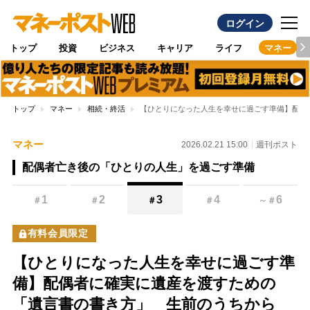
ログイン
トップ
投資
ビジネス
キャリア
ライフ
マネー
トップ
マネー
相続・終活
【ひとりになった人生を幸せに過ごす準備】配偶
マネー
2026.02.21 15:00
週刊ポスト
配偶者亡き後の「ひとりの人生」を過ごす準備
1
2
3
4
6
＃
＃
＃
＃
～
＃
有料会員限定
【ひとりになった人生を幸せに過ごす準
備】配偶者に確実に遺産を渡すための
「遺言書の書き方」 生前のうちから