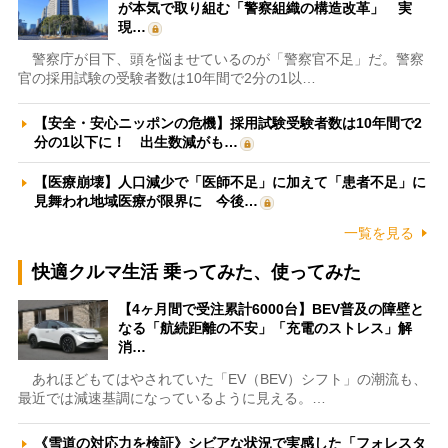
が本気で取り組む「警察組織の構造改革」 実
現…
警察庁が目下、頭を悩ませているのが「警察官不足」だ。警察
官の採用試験の受験者数は10年間で2分の1以…
【安全・安心ニッポンの危機】採用試験受験者数は10年間で2
分の1以下に！ 出生数減がも…
【医療崩壊】人口減少で「医師不足」に加えて「患者不足」に
見舞われ地域医療が限界に 今後…
一覧を見る
快適クルマ生活 乗ってみた、使ってみた
【4ヶ月間で受注累計6000台】BEV普及の障壁と
なる「航続距離の不安」「充電のストレス」解
消…
あれほどもてはやされていた「EV（BEV）シフト」の潮流も、
最近では減速基調になっているように見える。…
《雪道の対応力を検証》シビアな状況で実感した「フォレスタ