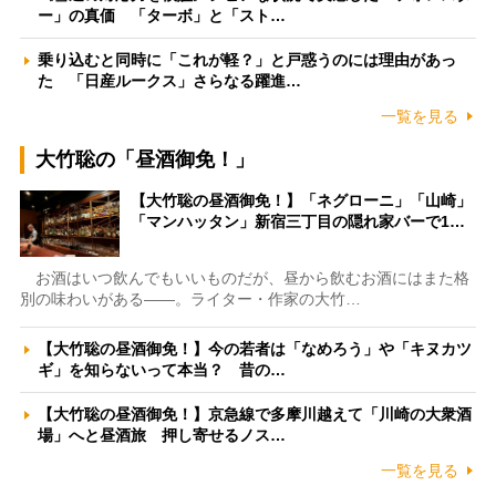
ー」の真価 「ターボ」と「スト…
乗り込むと同時に「これが軽？」と戸惑うのには理由があっ
た 「日産ルークス」さらなる躍進…
一覧を見る
大竹聡の「昼酒御免！」
【大竹聡の昼酒御免！】「ネグローニ」「山崎」
「マンハッタン」新宿三丁目の隠れ家バーで1…
お酒はいつ飲んでもいいものだが、昼から飲むお酒にはまた格
別の味わいがある――。ライター・作家の大竹…
【大竹聡の昼酒御免！】今の若者は「なめろう」や「キヌカツ
ギ」を知らないって本当？ 昔の…
【大竹聡の昼酒御免！】京急線で多摩川越えて「川崎の大衆酒
場」へと昼酒旅 押し寄せるノス…
一覧を見る