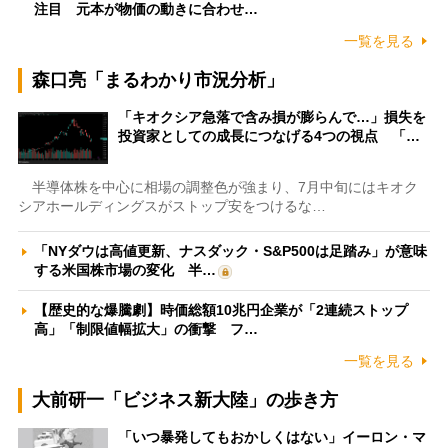
注目 元本が物価の動きに合わせ…
一覧を見る
森口亮「まるわかり市況分析」
「キオクシア急落で含み損が膨らんで…」損失を
投資家としての成長につなげる4つの視点 「…
半導体株を中心に相場の調整色が強まり、7月中旬にはキオク
シアホールディングスがストップ安をつけるな…
「NYダウは高値更新、ナスダック・S&P500は足踏み」が意味
する米国株市場の変化 半…
【歴史的な爆騰劇】時価総額10兆円企業が「2連続ストップ
高」「制限値幅拡大」の衝撃 フ…
一覧を見る
大前研一「ビジネス新大陸」の歩き方
「いつ暴発してもおかしくはない」イーロン・マ