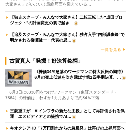
大家さん」がいよいよ最終局面を迎えている…
【独走スクープ・みんなで大家さん】二転三転した“成田プロ
ジェクト”の計画変更の裏で起き…
【追及スクープ・みんなで大家さん】独占入手“内部議事録”で
明かされる柳瀬健一・代表の思…
一覧を見る
古賀真人「発掘！好決算銘柄」
《株価34％急落のワークマンに特大反転の期待》
6月の売上低迷を吹き飛ばす第1四半期決算、…
6月3日に8330円をつけたワークマン（東証スタンダード・
7564）の株価は、わずか1カ月あまりで約34％下落…
三菱重工が「AIインフラの新たな主役」として再評価される気
運 エヌビディアとの提携でAI…
キオクシアHD「7万円割れからの急反発」は再びの上昇局面へ