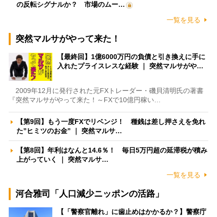
の反転シグナルか？ 市場のムー…
一覧を見る
突然マルサがやって来た！
【最終回】1億6000万円の負債と引き換えに手に
入れたプライスレスな経験 ｜ 突然マルサがや…
2009年12月に発行された元FXトレーダー・磯貝清明氏の著書
『突然マルサがやって来た！～FXで10億円稼い…
【第9回】もう一度FXでリベンジ！ 種銭は差し押さえを免れ
た”ヒミツのお金” ｜ 突然マルサ…
【第8回】年利はなんと14.6％！ 毎日5万円超の延滞税が積み
上がっていく ｜ 突然マルサ…
一覧を見る
河合雅司「人口減少ニッポンの活路」
【「警察官離れ」に歯止めはかかるか？】警察庁