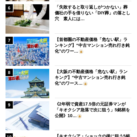
「失敗すると取り返しがつかない」葬
6
儀社の手を借りない「DIY葬」の落とし
穴 素人には…
【首都圏の不動産価格「危ない駅」ラ
7
ンキング】“中古マンション売れ行き鈍
化”のワー…
【大阪の不動産価格「危ない駅」ラン
8
キング】“中古マンション売れ行き鈍
化”のワース…
《2年弱で資産17.5倍の元証券マンが
9
「キオクシア急落で次に狙う」5銘柄を
公開》10…
【キオクシア・ショックの後に狙う5銘