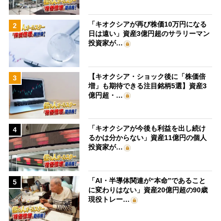
「キオクシアが再び株価10万円になる
2
日は遠い」資産3億円超のサラリーマン
投資家が…
【キオクシア・ショック後に「株価倍
3
増」も期待できる注目銘柄5選】資産3
億円超・…
「キオクシアが今後も利益を出し続け
4
るかは分からない」資産11億円の個人
投資家が…
「AI・半導体関連が“本命”であること
5
に変わりはない」資産20億円超の90歳
現役トレー…