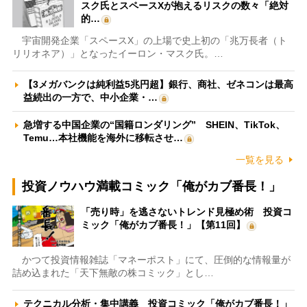
スク氏とスペースXが抱えるリスクの数々「絶対
的…
宇宙開発企業「スペースX」の上場で史上初の「兆万長者（ト
リリオネア）」となったイーロン・マスク氏。…
【3メガバンクは純利益5兆円超】銀行、商社、ゼネコンは最高
益続出の一方で、中小企業・…
急増する中国企業の“国籍ロンダリング” SHEIN、TikTok、
Temu…本社機能を海外に移転させ…
一覧を見る
投資ノウハウ満載コミック「俺がカブ番長！」
「売り時」を逃さないトレンド見極め術 投資コ
ミック「俺がカブ番長！」【第11回】
かつて投資情報雑誌「マネーポスト」にて、圧倒的な情報量が
詰め込まれた「天下無敵の株コミック」とし…
テクニカル分析・集中講義 投資コミック「俺がカブ番長！」