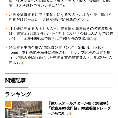
産、住友商事への就職者は「東大・早大・慶大で約6割」の現
実 3大学以外で強い大学はどこか
お酒を提供する店で「出禁」になる客のトホホな生態 嘔吐や
粗相だけじゃない、店側が嫌がる“最悪の客”とは
【土俵に埋まるカネ】大の里、豊昇龍が黒星続きの名古屋場所
は「懸賞金2826万円」が下位力士に渡り「今日はみんなで焼肉
だ！」 金星4個配給で協会は年96万円の支出増に
急増する中国企業の“国籍ロンダリング” SHEIN、TikTok、
Temu…本社機能を海外に移転させ、トランプ関税の回避を狙
う 現地人を隠れ蓑にした中国企業の農業参入・土地取得への
懸念も
関連記事
ランキング
【億り人オールスターが狙う20銘柄】
1
「総資産69億円超」90歳現役トレーダ
ーから“10…