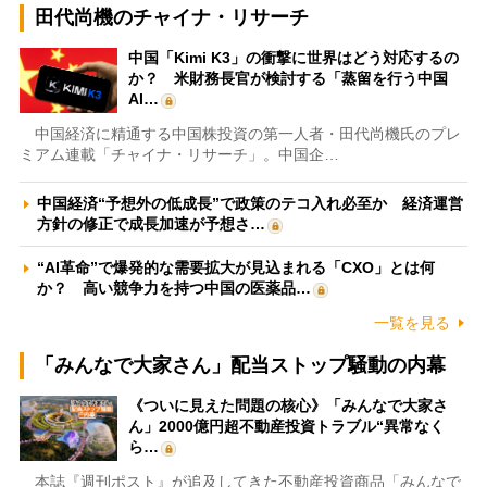
田代尚機のチャイナ・リサーチ
中国「Kimi K3」の衝撃に世界はどう対応するの
か？ 米財務長官が検討する「蒸留を行う中国
AI…
中国経済に精通する中国株投資の第一人者・田代尚機氏のプレ
ミアム連載「チャイナ・リサーチ」。中国企…
中国経済“予想外の低成長”で政策のテコ入れ必至か 経済運営
方針の修正で成長加速が予想さ…
“AI革命”で爆発的な需要拡大が見込まれる「CXO」とは何
か？ 高い競争力を持つ中国の医薬品…
一覧を見る
「みんなで大家さん」配当ストップ騒動の内幕
《ついに見えた問題の核心》「みんなで大家さ
ん」2000億円超不動産投資トラブル“異常なく
ら…
本誌『週刊ポスト』が追及してきた不動産投資商品「みんなで