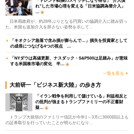
「トレンド転換のスイッチになり得る」“介入慣
れ”した市場心理を変える「日米協調為替介入」
…
日米両政府が、約28年ぶりとなる円買いの協調介入に踏み切っ
た。米国も追加介入を辞さない姿勢を示して…
「キオクシア急落で含み損が膨らんで…」損失を投資家として
の成長につなげる4つの視点 …
「NYダウは高値更新、ナスダック・S&P500は足踏み」が意味
する米国株市場の変化 半…
一覧を見る
大前研一「ビジネス新大陸」の歩き方
「イラン戦争を利用して儲けている」利益相反と
の批判が強まるトランプファミリーの不正蓄財
疑…
トランプ大統領のファミリー信託が今年1～3月に3000回以上も
の証券取引を行っていたことが明らかになり…