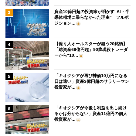
資産10億円超の投資家が明かす“AI・半
3
導体相場に乗らなかった理由” フルポ
ジション…
【億り人オールスターが狙う20銘柄】
4
「総資産69億円超」90歳現役トレーダ
ーから“10…
「キオクシアが再び株価10万円になる
5
日は遠い」資産3億円超のサラリーマン
投資家が…
「キオクシアが今後も利益を出し続け
6
るかは分からない」資産11億円の個人
投資家が…