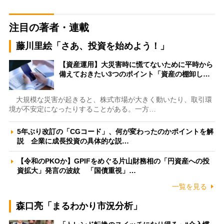
注目の著者・連載
藤川里絵「さあ、投資を始めよう！」
【資産運用】大災害時に慌てないために平時から
備えておきたい3つのポイント「資産の棚卸し…
大規模な災害が起きると、株式市場が大きく動いたり、取引環
境が不安定になったりすることがある。一方…
5年ぶり改訂の「CGコード」、何が変わったのかポイントを解
説 企業に成長投資の具体的な説…
【令和のPKOか】GPIFをめぐる片山財務相の「円資産への投
資拡大」発言の波紋 「国債重視」…
一覧を見る
森口亮「まるわかり市況分析」