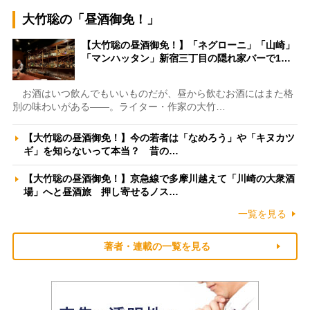
大竹聡の「昼酒御免！」
【大竹聡の昼酒御免！】「ネグローニ」「山崎」
「マンハッタン」新宿三丁目の隠れ家バーで1…
お酒はいつ飲んでもいいものだが、昼から飲むお酒にはまた格
別の味わいがある――。ライター・作家の大竹…
【大竹聡の昼酒御免！】今の若者は「なめろう」や「キヌカツ
ギ」を知らないって本当？ 昔の…
【大竹聡の昼酒御免！】京急線で多摩川越えて「川崎の大衆酒
場」へと昼酒旅 押し寄せるノス…
一覧を見る
著者・連載の一覧を見る