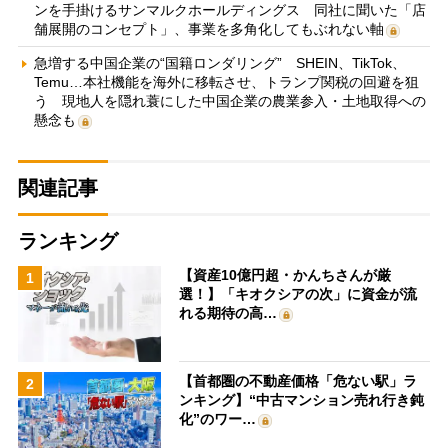
ンを手掛けるサンマルクホールディングス 同社に聞いた「店
舗展開のコンセプト」、事業を多角化してもぶれない軸
急増する中国企業の“国籍ロンダリング” SHEIN、TikTok、
Temu…本社機能を海外に移転させ、トランプ関税の回避を狙
う 現地人を隠れ蓑にした中国企業の農業参入・土地取得への
懸念も
関連記事
ランキング
【資産10億円超・かんちさんが厳
1
選！】「キオクシアの次」に資金が流
れる期待の高…
【首都圏の不動産価格「危ない駅」ラ
2
ンキング】“中古マンション売れ行き鈍
化”のワー…