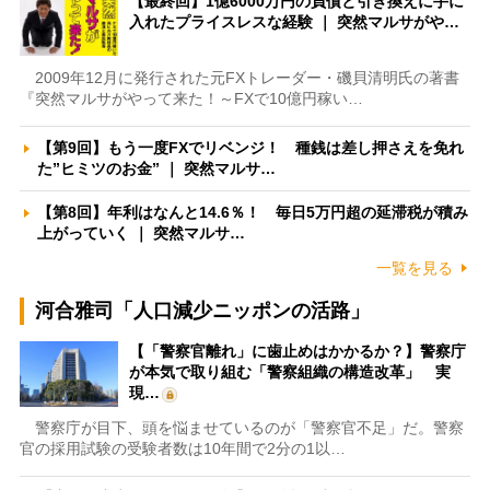
【最終回】1億6000万円の負債と引き換えに手に
入れたプライスレスな経験 ｜ 突然マルサがや…
2009年12月に発行された元FXトレーダー・磯貝清明氏の著書
『突然マルサがやって来た！～FXで10億円稼い…
【第9回】もう一度FXでリベンジ！ 種銭は差し押さえを免れ
た”ヒミツのお金” ｜ 突然マルサ…
【第8回】年利はなんと14.6％！ 毎日5万円超の延滞税が積み
上がっていく ｜ 突然マルサ…
一覧を見る
河合雅司「人口減少ニッポンの活路」
【「警察官離れ」に歯止めはかかるか？】警察庁
が本気で取り組む「警察組織の構造改革」 実
現…
警察庁が目下、頭を悩ませているのが「警察官不足」だ。警察
官の採用試験の受験者数は10年間で2分の1以…