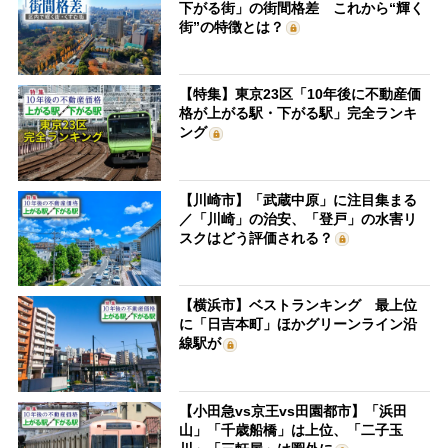
下がる街」の街間格差 これから“輝く
街”の特徴とは？
【特集】東京23区「10年後に不動産価
格が上がる駅・下がる駅」完全ランキ
ング
【川崎市】「武蔵中原」に注目集まる
／「川崎」の治安、「登戸」の水害リ
スクはどう評価される？
【横浜市】ベストランキング 最上位
に「日吉本町」ほかグリーンライン沿
線駅が
【小田急vs京王vs田園都市】「浜田
山」「千歳船橋」は上位、「二子玉