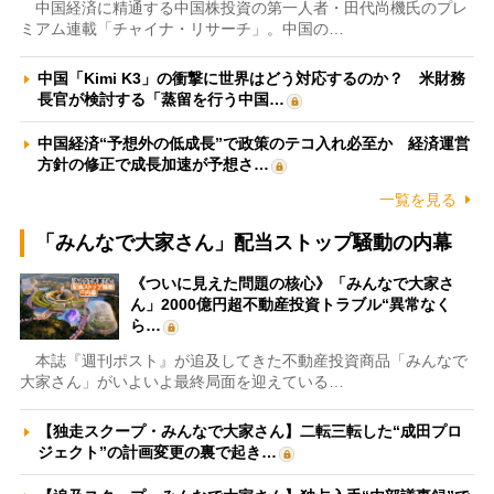
中国経済に精通する中国株投資の第一人者・田代尚機氏のプレ
ミアム連載「チャイナ・リサーチ」。中国の…
中国「Kimi K3」の衝撃に世界はどう対応するのか？ 米財務
長官が検討する「蒸留を行う中国…
中国経済“予想外の低成長”で政策のテコ入れ必至か 経済運営
方針の修正で成長加速が予想さ…
一覧を見る
「みんなで大家さん」配当ストップ騒動の内幕
《ついに見えた問題の核心》「みんなで大家さ
ん」2000億円超不動産投資トラブル“異常なく
ら…
本誌『週刊ポスト』が追及してきた不動産投資商品「みんなで
大家さん」がいよいよ最終局面を迎えている…
【独走スクープ・みんなで大家さん】二転三転した“成田プロ
ジェクト”の計画変更の裏で起き…