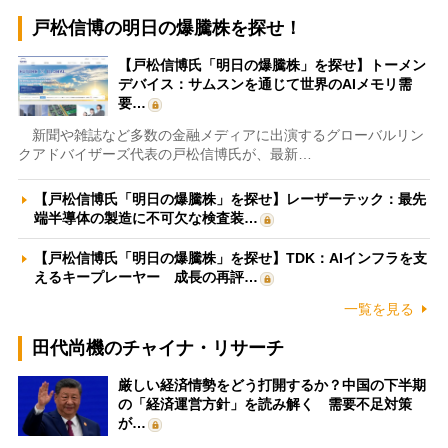
戸松信博の明日の爆騰株を探せ！
【戸松信博氏「明日の爆騰株」を探せ】トーメン
デバイス：サムスンを通じて世界のAIメモリ需
要…
新聞や雑誌など多数の金融メディアに出演するグローバルリン
クアドバイザーズ代表の戸松信博氏が、最新…
【戸松信博氏「明日の爆騰株」を探せ】レーザーテック：最先
端半導体の製造に不可欠な検査装…
【戸松信博氏「明日の爆騰株」を探せ】TDK：AIインフラを支
えるキープレーヤー 成長の再評…
一覧を見る
田代尚機のチャイナ・リサーチ
厳しい経済情勢をどう打開するか？中国の下半期
の「経済運営方針」を読み解く 需要不足対策
が…