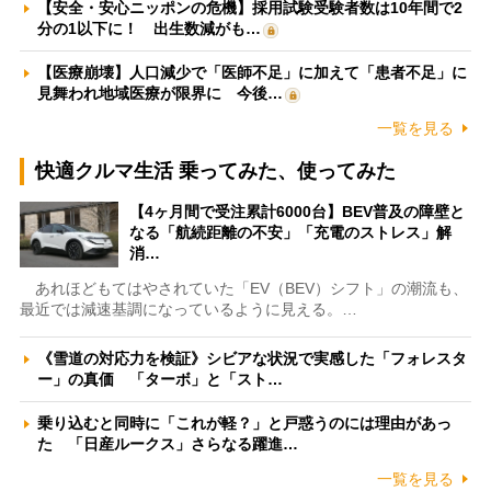
【安全・安心ニッポンの危機】採用試験受験者数は10年間で2
分の1以下に！ 出生数減がも…
【医療崩壊】人口減少で「医師不足」に加えて「患者不足」に
見舞われ地域医療が限界に 今後…
一覧を見る
快適クルマ生活 乗ってみた、使ってみた
【4ヶ月間で受注累計6000台】BEV普及の障壁と
なる「航続距離の不安」「充電のストレス」解
消…
あれほどもてはやされていた「EV（BEV）シフト」の潮流も、
最近では減速基調になっているように見える。…
《雪道の対応力を検証》シビアな状況で実感した「フォレスタ
ー」の真価 「ターボ」と「スト…
乗り込むと同時に「これが軽？」と戸惑うのには理由があっ
た 「日産ルークス」さらなる躍進…
一覧を見る