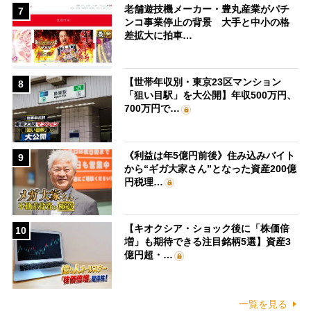
老舗遊技機メーカー・豊丸産業がパチ
7
ンコ事業停止の背景 大手と中小の格
差拡大に拍車…
【世帯年収別・東京23区マンション
8
「狙い目駅」を大公開】年収500万円、
700万円で…
《利益は年5億円前後》住み込みバイト
9
から“ギガ大家さん”となった資産200億
円税理…
【キオクシア・ショック後に「株価倍
10
増」も期待できる注目銘柄5選】資産3
億円超・…
一覧を見る