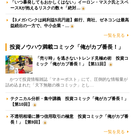
「いつ暴発してもおかしくはない」イーロン・マスク氏とスペ
ースXが抱えるリスクの数々「絶対…
【3メガバンクは純利益5兆円超】銀行、商社、ゼネコンは最高
益続出の一方で、中小企業・…
一覧を見る
投資ノウハウ満載コミック「俺がカブ番長！」
「売り時」を逃さないトレンド見極め術 投資コ
ミック「俺がカブ番長！」【第11回】
かつて投資情報雑誌「マネーポスト」にて、圧倒的な情報量が
詰め込まれた「天下無敵の株コミック」とし…
テクニカル分析・集中講義 投資コミック「俺がカブ番長！」
【第10回】
不透明相場に勝つ信用取引の極意 投資コミック「俺がカブ番
長！」【第9回】
一覧を見る