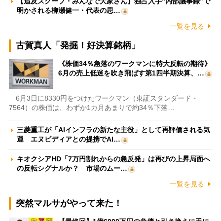
【追及スクープ・みんなで大家さん】独占入手“内部議事録”で
明かされる柳瀬健一・代表の思…
一覧を見る
古賀真人「発掘！好決算銘柄」
《株価34％急落のワークマンに特大反転の期待》
6月の売上低迷を吹き飛ばす第1四半期決算、…
6月3日に8330円をつけたワークマン（東証スタンダード・
7564）の株価は、わずか1カ月あまりで約34％下落…
三菱重工が「AIインフラの新たな主役」として再評価される気
運 エヌビディアとの提携でAI…
キオクシアHD「7万円割れからの急反発」は再びの上昇局面へ
の反転シグナルか？ 市場のムー…
一覧を見る
突然マルサがやって来た！