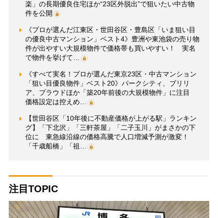
楽」の長期優良住宅ほか“23区外脱出”で狙いたい中古物
件を公開
《プロが選んだ江東区・世田谷区・豊島区「いま狙い目
の優良中古マンション」ベスト4》豊洲や東池袋の売り物
件が出やすい大規模物件で価格帯も買いやすい！ 実名
で物件を挙げて…
《すべて実名！プロが選んだ東京23区・中古マンション
「狙い目優良物件」ベスト20》パークシティ、ブリリ
ア、プラウドほか「築20年前後の大規模物件」に注目
価格設定は控えめ…
【世田谷区「10年後に不動産価格が上がる駅」ランキン
グ】「下北沢」「三軒茶屋」「二子玉川」がまさかの下
位に 東急線沿線の価格高騰で人口増減予測が激変！
「千歳船橋」「祖…
注目TOPIC