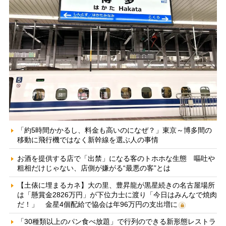
「約5時間かかるし、料金も高いのになぜ？」東京～博多間の
移動に飛行機ではなく新幹線を選ぶ人の事情
お酒を提供する店で「出禁」になる客のトホホな生態 嘔吐や
粗相だけじゃない、店側が嫌がる“最悪の客”とは
【土俵に埋まるカネ】大の里、豊昇龍が黒星続きの名古屋場所
は「懸賞金2826万円」が下位力士に渡り「今日はみんなで焼肉
だ！」 金星4個配給で協会は年96万円の支出増に
「30種類以上のパン食べ放題」で行列のできる新形態レストラ