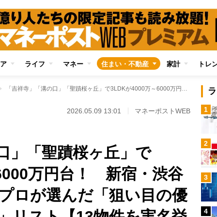
ア
ライフ
マネー
住まい・不動産
家計
トレ
「吉祥寺」「溝の口」「聖蹟桜ヶ丘」で3LDKが4000万～6000万円台！ 新宿・渋谷へ30分前後の駅でプロが選んだ「狙い目の優良中古マンション」リスト【13物件を実名挙げて詳細解説】
ラ
1
2026.05.09 13:01
マネーポストWEB
2
口」「聖蹟桜ヶ丘」で
～6000万円台！ 新宿・渋谷
3
でプロが選んだ「狙い目の優
4
」リスト【13物件を実名挙