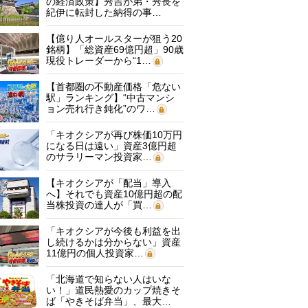
の経済政策】秀吉が弟・秀長を
紀伊に転封した納得の事…
【億り人オールスターが狙う20
銘柄】「総資産69億円超」90歳
現役トレーダーから“1…
【首都圏の不動産価格「危ない
駅」ランキング】“中古マンシ
ョン売れ行き鈍化”のワ…
「キオクシアが再び株価10万円
になる日は遠い」資産3億円超
のサラリーマン投資家…
【キオクシアが「配当」導入
へ】それでも資産10億円超の配
当株投資の達人が「買…
「キオクシアが今後も利益を出
し続けるかは分からない」資産
11億円の個人投資家…
「北海道で知らない人はいな
い！」道民熱愛のカップ焼きそ
ば「やきそば弁当」、最大…