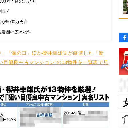
000万円台のことも
歩1分
が5000万円台
生活圏の広々物件
寺」「溝の口」ほか櫻井幸雄氏が厳選した「新
い目優良中古マンション”の13物件を一覧表で見