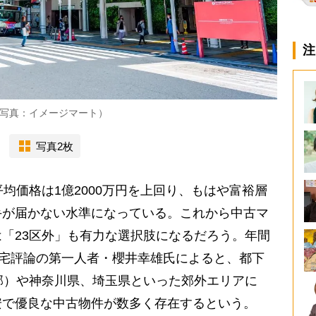
注
写真：イメージマート）
写真2枚
均価格は1億2000万円を上回り、もはや富裕層
手が届かない水準になっている。これから中古マ
「23区外」も有力な選択肢になるだろう。年間
住宅評論の第一人者・櫻井幸雄氏によると、都下
部）や神奈川県、埼玉県といった郊外エリアに
安で優良な中古物件が数多く存在するという。