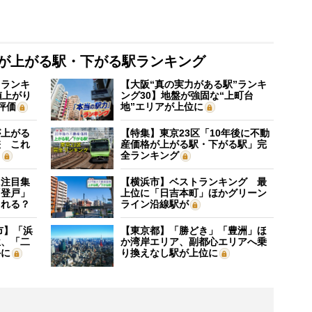
格が上がる駅・下がる駅ランキング
”ランキ
【大阪“真の実力がある駅”ランキ
値上がり
ング30】地盤が強固な“上町台
評価
地”エリアが上位に
が上がる
【特集】東京23区「10年後に不動
差 これ
産価格が上がる駅・下がる駅」完
？
全ランキング
に注目集
【横浜市】ベストランキング 最
「登戸」
上位に「日吉本町」ほかグリーン
される？
ライン沿線駅が
市】「浜
【東京都】「勝どき」「豊洲」ほ
位、「二
か湾岸エリア、副都心エリアへ乗
外に
り換えなし駅が上位に