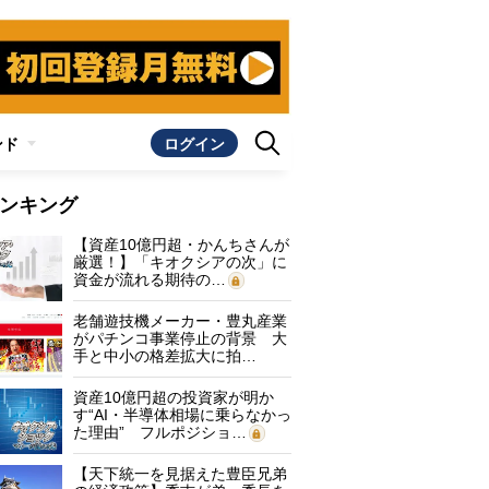
ンド
ログイン
ンキング
【資産10億円超・かんちさんが
厳選！】「キオクシアの次」に
資金が流れる期待の…
老舗遊技機メーカー・豊丸産業
がパチンコ事業停止の背景 大
手と中小の格差拡大に拍…
資産10億円超の投資家が明か
す“AI・半導体相場に乗らなかっ
た理由” フルポジショ…
【天下統一を見据えた豊臣兄弟