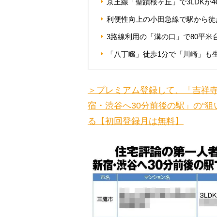
京王線「聖蹟桜ヶ丘」で3LDKが4
利便性向上の小田急線で駅から徒
3路線利用の「溝の口」で80平米台
「八丁畷」徒歩1分で「川崎」も
＞プレミアム登録して、「吉祥
宿・渋谷へ30分前後の駅」の“狙
る【初回登録月は無料】