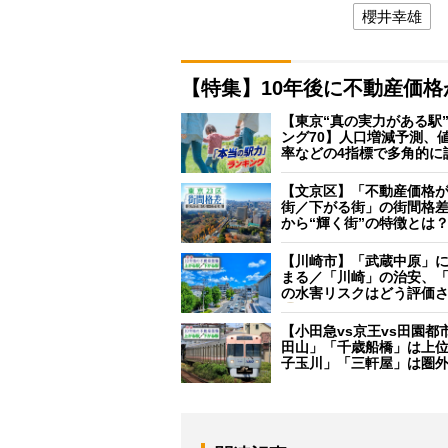
櫻井幸雄
【特集】10年後に不動産価
【東京“真の実力がある駅
ング70】人口増減予測、
率などの4指標で多角的に
【文京区】「不動産価格
街／下がる街」の街間格
から“輝く街”の特徴とは
【川崎市】「武蔵中原」
まる／「川崎」の治安、
の水害リスクはどう評価
【小田急vs京王vs田園都
田山」「千歳船橋」は上
子玉川」「三軒屋」は圏