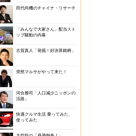
田代尚機のチャイナ・リサーチ
「みんなで大家さん」配当スト
ップ騒動の内幕
古賀真人「発掘！好決算銘柄」
突然マルサがやって来た！
河合雅司「人口減少ニッポンの
活路」
快適クルマ生活 乗ってみた、
使ってみた
大竹聡の「昼酒御免！」