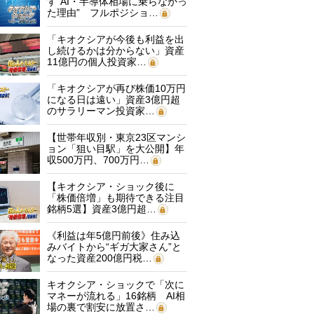
す“AI・半導体相場に乗らなかっ
た理由” フルポジショ…
「キオクシアが今後も利益を出
し続けるかは分からない」資産
11億円の個人投資家…
「キオクシアが再び株価10万円
になる日は遠い」資産3億円超
のサラリーマン投資家…
【世帯年収別・東京23区マンシ
ョン「狙い目駅」を大公開】年
収500万円、700万円…
【キオクシア・ショック後に
「株価倍増」も期待できる注目
銘柄5選】資産3億円超…
《利益は年5億円前後》住み込
みバイトから“ギガ大家さん”と
なった資産200億円税…
キオクシア・ショックで「次に
マネーが流れる」16銘柄 AI相
場の裏で割安に放置さ…