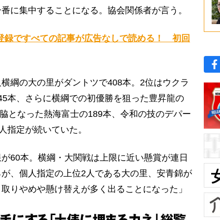
一番に集中することになる。協会関係者が言う。
登録ですべての記事が広告なしで読める！ 初回
横綱の大の里がダントツで408本。2位はウクラ
45本、さらに横綱での初優勝を狙った豊昇龍の
関脇となった熱海富士の189本、令和の技のデパー
個人指定が続いていた。
が60本。横綱・大関戦は上限に近い懸賞が連日
が、個人指定の上位2人である大の里、安青錦が
、取りやめや懸け替えが多く出ることになった」