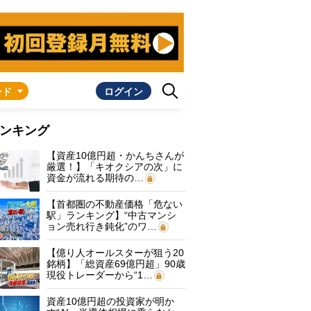
ンド
ログイン
ンキング
【資産10億円超・かんちさんが
厳選！】「キオクシアの次」に
資金が流れる期待の…
【首都圏の不動産価格「危ない
駅」ランキング】“中古マンシ
ョン売れ行き鈍化”のワ…
【億り人オールスターが狙う20
銘柄】「総資産69億円超」90歳
現役トレーダーから“1…
資産10億円超の投資家が明か