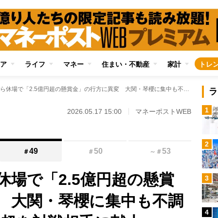
ア
ライフ
マネー
住まい・不動産
家計
トレ
大の里・安青錦ら休場で「2.5億円超の懸賞金」の行方に異変 大関・琴櫻に集中も不調ですでに1000万円超を対戦相手に献上
ラ
1
2026.05.17 15:00
マネーポストWEB
2
49
50
53
＃
＃
～
＃
休場で「2.5億円超の懸賞
3
 大関・琴櫻に集中も不調
4