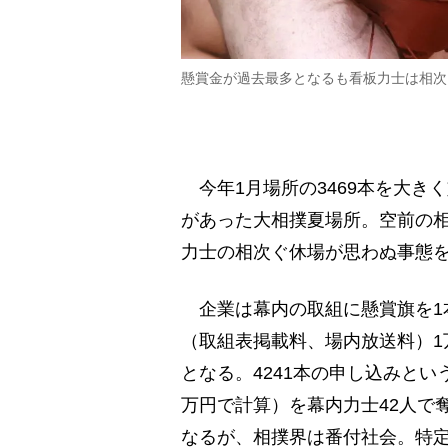
懸賞金が過去最多となるも看板力士は相次
今年1月場所の3469本を大きく
があった大相撲夏場所。空前の
力士の相次ぐ休場が思わぬ事態
企業は幕内の取組に懸賞旗を1
（取組表掲載料、場内放送料）1
となる。4241本の申し込みという
万円で計算）を幕内力士42人で
なるが、相撲界は番付社会。特