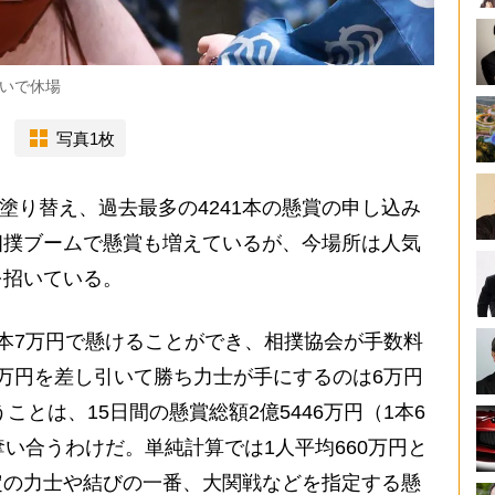
いで休場
写真1枚
塗り替え、過去最多の4241本の懸賞の申し込み
相撲ブームで懸賞も増えているが、今場所は人気
を招いている。
本7万円で懸けることができ、相撲協会が手数料
万円を差し引いて勝ち力士が手にするのは6万円
ことは、15日間の懸賞総額2億5446万円（1本6
奪い合うわけだ。単純計算では1人平均660万円と
定の力士や結びの一番、大関戦などを指定する懸