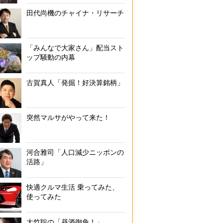
田代尚機のチャイナ・リサーチ
「みんなで大家さん」配当スト
ップ騒動の内幕
古賀真人「発掘！好決算銘柄」
突然マルサがやって来た！
河合雅司「人口減少ニッポンの
活路」
快適クルマ生活 乗ってみた、
使ってみた
大竹聡の「昼酒御免！」