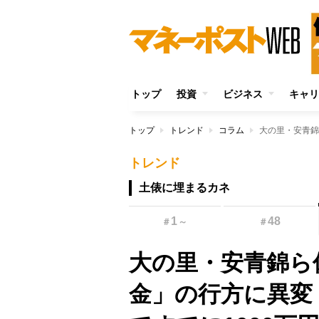
トップ
投資
ビジネス
キャリ
トップ
トレンド
コラム
トレンド
土俵に埋まるカネ
1
48
＃
～
＃
大の里・安青錦ら
金」の行方に異変