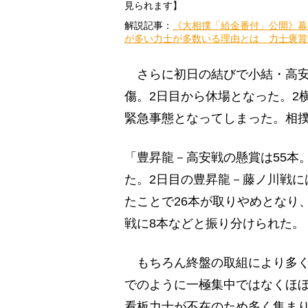
見られます】
解説記事：
《大相撲「給金番付」公開》幕
が多い力士が多数いる理由とは 力士褒賞
さらに初日の結びで小結・高安
傷。2日目から休場となった。2
緊急事態となってしまった。相
「豊昇龍－高安戦の懸賞は55本
た。2日目の豊昇龍－藤ノ川戦に
たことで26本が取りやめとなり
戦に8本などと振り分けられた。
もちろん終盤の取組により多く
でのように一極集中ではなくほ
看板力士が不在のため多く集ま