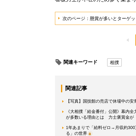
次のページ：懸賞が多いとターゲッ
関連キーワード
相撲
関連記事
【写真】国技館の売店で休場中の安
《大相撲「給金番付」公開》幕内全
が多数いる理由とは 力士褒賞金が
1年あまりで「給料ゼロ→月収約30
る」の世界