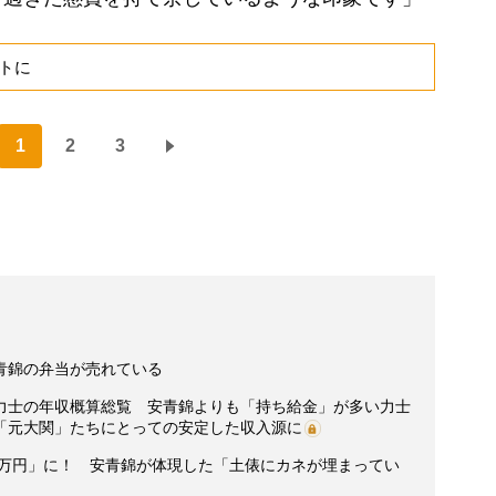
トに
1
2
3
青錦の弁当が売れている
力士の年収概算総覧 安青錦よりも「持ち給金」が多い力士
「元大関」たちにとっての安定した収入源に
0万円」に！ 安青錦が体現した「土俵にカネが埋まってい