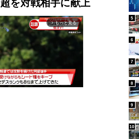
円超を対戦相手に献上
5
もっと見る
arrow_forward_ios
6
7
8
9
Mute
10