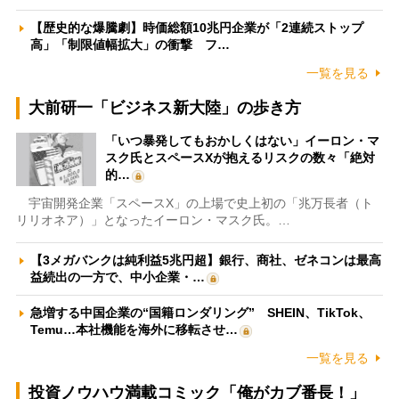
【歴史的な爆騰劇】時価総額10兆円企業が「2連続ストップ
高」「制限値幅拡大」の衝撃 フ…
一覧を見る
大前研一「ビジネス新大陸」の歩き方
「いつ暴発してもおかしくはない」イーロン・マ
スク氏とスペースXが抱えるリスクの数々「絶対
的…
宇宙開発企業「スペースX」の上場で史上初の「兆万長者（ト
リリオネア）」となったイーロン・マスク氏。…
【3メガバンクは純利益5兆円超】銀行、商社、ゼネコンは最高
益続出の一方で、中小企業・…
急増する中国企業の“国籍ロンダリング” SHEIN、TikTok、
Temu…本社機能を海外に移転させ…
一覧を見る
投資ノウハウ満載コミック「俺がカブ番長！」