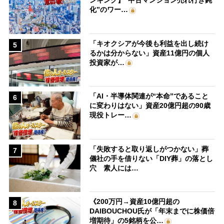
ンキング】“中古マンション売れ行き鈍
化”のワー…
「キオクシアが今後も利益を出し続け
5
るかは分からない」資産11億円の個人
投資家が…
「AI・半導体関連が“本命”であること
6
に変わりはない」資産20億円超の90歳
現役トレー…
「失敗すると取り返しがつかない」葬
7
儀社の手を借りない「DIY葬」の落とし
穴 素人には…
《200万円→資産10億円超の
8
DAIBOUCHOU氏が「年末までに株価倍
増期待」の5銘柄を公…