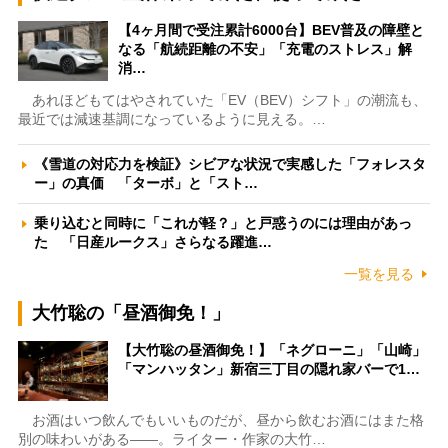
【4ヶ月間で受注累計6000台】BEV普及の障壁と
なる「航続距離の不安」「充電のストレス」解
消…
あれほどもてはやされていた「EV（BEV）シフト」の潮流も、
最近では減速基調になっているように見える。…
《雪道の対応力を検証》シビアな状況で実感した「フォレスタ
ー」の真価 「ターボ」と「スト…
乗り込むと同時に「これが軽？」と戸惑うのには理由があっ
た 「日産ルークス」さらなる躍進…
一覧を見る
大竹聡の「昼酒御免！」
【大竹聡の昼酒御免！】「ネグローニ」「山崎」
「マンハッタン」新宿三丁目の隠れ家バーで1…
お酒はいつ飲んでもいいものだが、昼から飲むお酒にはまた格
別の味わいがある――。ライター・作家の大竹…