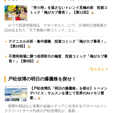
「売り時」を逃さないトレンド見極め術 投資コ
ミック「俺がカブ番長！」【第11回】
かつて投資情報雑誌「マネーポスト」にて、圧倒的な情報量が
詰め込まれた「天下無敵の株コミック」とし…
テクニカル分析・集中講義 投資コミック「俺がカブ番長！」
【第10回】
不透明相場に勝つ信用取引の極意 投資コミック「俺がカブ番
長！」【第9回】
一覧を見る
戸松信博の明日の爆騰株を探せ！
【戸松信博氏「明日の爆騰株」を探せ】トーメン
デバイス：サムスンを通じて世界のAIメモリ需
要…
新聞や雑誌など多数の金融メディアに出演するグローバルリン
クアドバイザーズ代表の戸松信博氏が、最新…