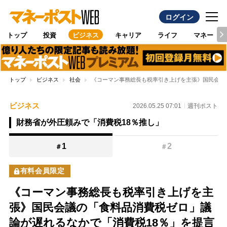
ログイン
トップ
投資
ビジネス
キャリア
ライフ
マネー
トップ
ビジネス
社会
《コーマン事務総長も税率引き上げを主張》国民会議
ビジネス
2026.05.25 07:01
週刊ポスト
財務省が外圧頼みで「消費税18％推し」
1
2
＃
＃
有料会員限定
《コーマン事務総長も税率引き上げを主
張》国民会議の「食料品消費税ゼロ」議
論が遅れるなかで「消費税18％」を提言