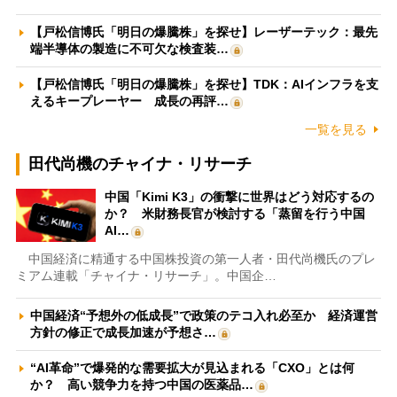
【戸松信博氏「明日の爆騰株」を探せ】レーザーテック：最先
端半導体の製造に不可欠な検査装…
【戸松信博氏「明日の爆騰株」を探せ】TDK：AIインフラを支
えるキープレーヤー 成長の再評…
一覧を見る
田代尚機のチャイナ・リサーチ
中国「Kimi K3」の衝撃に世界はどう対応するの
か？ 米財務長官が検討する「蒸留を行う中国
AI…
中国経済に精通する中国株投資の第一人者・田代尚機氏のプレ
ミアム連載「チャイナ・リサーチ」。中国企…
中国経済“予想外の低成長”で政策のテコ入れ必至か 経済運営
方針の修正で成長加速が予想さ…
“AI革命”で爆発的な需要拡大が見込まれる「CXO」とは何
か？ 高い競争力を持つ中国の医薬品…