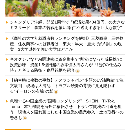
ジャングリア沖縄、開業1周年で「経済効果494億円」の大きな
ミスリード 事業の苦戦を覆い隠す“不透明すぎる巨大な数字”
《商社の大学別就職者数ランキングを解剖》三菱商事、三井物
産、住友商事への就職者は「東大・早大・慶大で約6割」の現
実 3大学以外で強い大学はどこか
キオクシアなどAI関連株に資金集中で“割安になった成長株”に
投資妙味 資産1.5億円超の坂本慎太郎さんが「絶好の仕込み
時」と考える防衛・食品銘柄を紹介
【納車時に複数の事故】テスラジャパン“多額のEV補助金”で注
文殺到、現場は大混乱 トラブル続発の背後に見え隠れす
る“イーロンの右腕”の影
急増する中国企業の“国籍ロンダリング” SHEIN、TikTok、
Temu…本社機能を海外に移転させ、トランプ関税の回避を狙
う 現地人を隠れ蓑にした中国企業の農業参入・土地取得への
懸念も