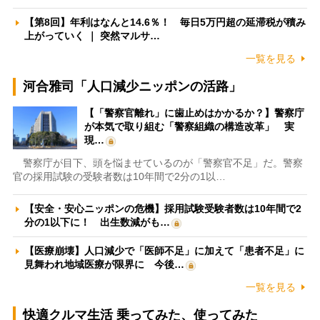
【第8回】年利はなんと14.6％！ 毎日5万円超の延滞税が積み
上がっていく ｜ 突然マルサ…
一覧を見る
河合雅司「人口減少ニッポンの活路」
【「警察官離れ」に歯止めはかかるか？】警察庁
が本気で取り組む「警察組織の構造改革」 実
現…
警察庁が目下、頭を悩ませているのが「警察官不足」だ。警察
官の採用試験の受験者数は10年間で2分の1以…
【安全・安心ニッポンの危機】採用試験受験者数は10年間で2
分の1以下に！ 出生数減がも…
【医療崩壊】人口減少で「医師不足」に加えて「患者不足」に
見舞われ地域医療が限界に 今後…
一覧を見る
快適クルマ生活 乗ってみた、使ってみた