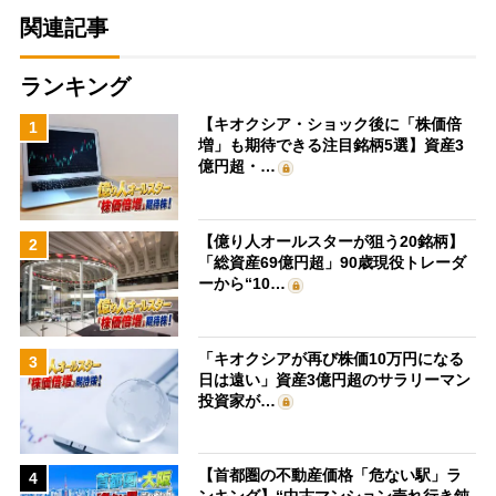
関連記事
ランキング
【キオクシア・ショック後に「株価倍
1
増」も期待できる注目銘柄5選】資産3
億円超・…
【億り人オールスターが狙う20銘柄】
2
「総資産69億円超」90歳現役トレーダ
ーから“10…
「キオクシアが再び株価10万円になる
3
日は遠い」資産3億円超のサラリーマン
投資家が…
【首都圏の不動産価格「危ない駅」ラ
4