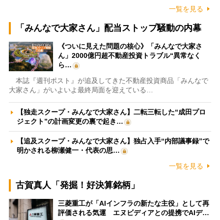
一覧を見る
「みんなで大家さん」配当ストップ騒動の内幕
《ついに見えた問題の核心》「みんなで大家さ
ん」2000億円超不動産投資トラブル“異常なく
ら…
本誌『週刊ポスト』が追及してきた不動産投資商品「みんなで
大家さん」がいよいよ最終局面を迎えている…
【独走スクープ・みんなで大家さん】二転三転した“成田プロ
ジェクト”の計画変更の裏で起き…
【追及スクープ・みんなで大家さん】独占入手“内部議事録”で
明かされる柳瀬健一・代表の思…
一覧を見る
古賀真人「発掘！好決算銘柄」
三菱重工が「AIインフラの新たな主役」として再
評価される気運 エヌビディアとの提携でAIデ…