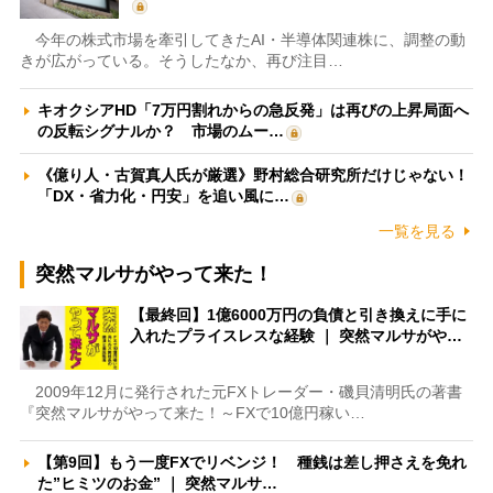
今年の株式市場を牽引してきたAI・半導体関連株に、調整の動
きが広がっている。そうしたなか、再び注目…
キオクシアHD「7万円割れからの急反発」は再びの上昇局面へ
の反転シグナルか？ 市場のムー…
《億り人・古賀真人氏が厳選》野村総合研究所だけじゃない！
「DX・省力化・円安」を追い風に…
一覧を見る
突然マルサがやって来た！
【最終回】1億6000万円の負債と引き換えに手に
入れたプライスレスな経験 ｜ 突然マルサがや…
2009年12月に発行された元FXトレーダー・磯貝清明氏の著書
『突然マルサがやって来た！～FXで10億円稼い…
【第9回】もう一度FXでリベンジ！ 種銭は差し押さえを免れ
た”ヒミツのお金” ｜ 突然マルサ…