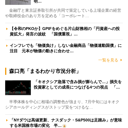
明…
金融庁と東京証券取引所が共同で策定している上場企業の経営
や取締役会のあり方を定める「コーポレート…
【令和のPKOか】GPIFをめぐる片山財務相の「円資産への投
資拡大」発言の波紋 「国債重視」…
インフレでも「物価負け」しない金融商品「物価連動国債」に
注目 元本が物価の動きに合わせ…
一覧を見る
森口亮「まるわかり市況分析」
「キオクシア急落で含み損が膨らんで…」損失を
投資家としての成長につなげる4つの視点 「…
半導体株を中心に相場の調整色が強まり、7月中旬にはキオク
シアホールディングスがストップ安をつけるな…
「NYダウは高値更新、ナスダック・S&P500は足踏み」が意味
する米国株市場の変化 半…