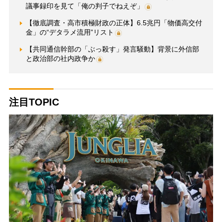
議事録印を見て「俺の判子でねえぞ」
【徹底調査・高市積極財政の正体】6.5兆円「物価高交付
金」の“デタラメ流用”リスト
【共同通信幹部の「ぶっ殺す」発言騒動】背景に外信部
と政治部の社内政争か
注目TOPIC