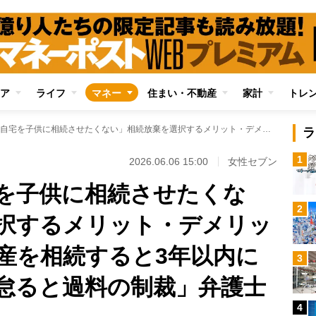
ア
ライフ
マネー
住まい・不動産
家計
トレ
「売却困難な自宅を子供に相続させたくない」相続放棄を選択するメリット・デメリットとは？ 「不動産を相続すると3年以内に登記義務、申請を怠ると過料の制裁」弁護士が解説
ラ
1
2026.06.06 15:00
女性セブン
を子供に相続させたくな
2
択するメリット・デメリッ
産を相続すると3年以内に
3
怠ると過料の制裁」弁護士
4