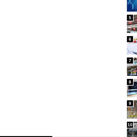
Loaded
:
5
100.00%
/
6
7
8
9
10