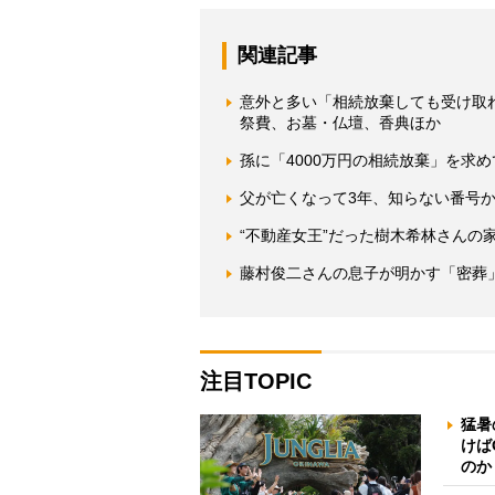
関連記事
意外と多い「相続放棄しても受け取
祭費、お墓・仏壇、香典ほか
孫に「4000万円の相続放棄」を求
父が亡くなって3年、知らない番号か
“不動産女王”だった樹木希林さんの
藤村俊二さんの息子が明かす「密葬
注目TOPIC
猛暑
けば
のか