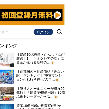
ンド
ログイン
ンキング
【資産10億円超・かんちさんが
厳選！】「キオクシアの次」に
資金が流れる期待の…
【首都圏の不動産価格「危ない
駅」ランキング】“中古マンシ
ョン売れ行き鈍化”のワ…
【億り人オールスターが狙う20
銘柄】「総資産69億円超」90歳
現役トレーダーから“1…
資産10億円超の投資家が明か