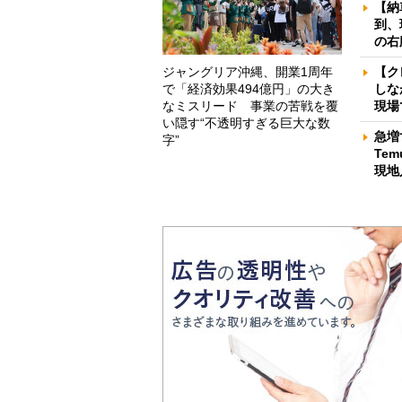
【納
到、
の右
ジャングリア沖縄、開業1周年
【ク
で「経済効果494億円」の大き
しな
なミスリード 事業の苦戦を覆
現場
い隠す“不透明すぎる巨大な数
急増
字”
Te
現地