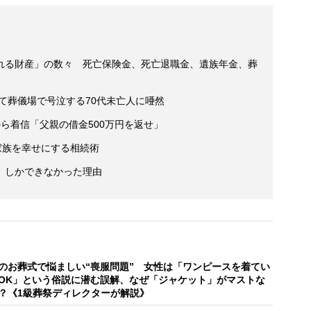
れる財産」の数々 死亡保険金、死亡退職金、遺族年金、葬
めて葬儀場で号泣する70代未亡人に唖然
ら着信「父親の借金500万円を返せ」
家族を幸せにする相続術
」しかできなかった理由
のお葬式で悩ましい“喪服問題” 女性は「ワンピースを着てい
OK」という俗説に潜む誤解、なぜ「ジャケット」がマストな
？《1級葬祭ディレクターが解説》