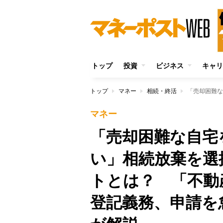
トップ
投資
ビジネス
キャリ
トップ
マネー
相続・終活
マネー
「売却困難な自宅
い」相続放棄を選
トとは？ 「不動
登記義務、申請を