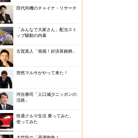
田代尚機のチャイナ・リサーチ
「みんなで大家さん」配当スト
ップ騒動の内幕
古賀真人「発掘！好決算銘柄」
突然マルサがやって来た！
河合雅司「人口減少ニッポンの
活路」
快適クルマ生活 乗ってみた、
使ってみた
大竹聡の「昼酒御免！」