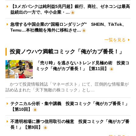
【3メガバンクは純利益5兆円超】銀行、商社、ゼネコンは最高
益続出の一方で、中小企業・…
急増する中国企業の“国籍ロンダリング” SHEIN、TikTok、
Temu…本社機能を海外に移転させ…
一覧を見る
投資ノウハウ満載コミック「俺がカブ番長！」
「売り時」を逃さないトレンド見極め術 投資コ
ミック「俺がカブ番長！」【第11回】
かつて投資情報雑誌「マネーポスト」にて、圧倒的な情報量が
詰め込まれた「天下無敵の株コミック」とし…
テクニカル分析・集中講義 投資コミック「俺がカブ番長！」
【第10回】
不透明相場に勝つ信用取引の極意 投資コミック「俺がカブ番
長！」【第9回】