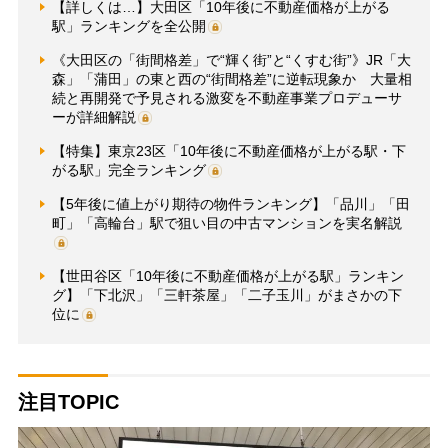
【詳しくは…】大田区「10年後に不動産価格が上がる
駅」ランキングを全公開
《大田区の「街間格差」で“輝く街”と“くすむ街”》JR「大
森」「蒲田」の東と西の“街間格差”に逆転現象か 大量相
続と再開発で予見される激変を不動産事業プロデューサ
ーが詳細解説
【特集】東京23区「10年後に不動産価格が上がる駅・下
がる駅」完全ランキング
【5年後に値上がり期待の物件ランキング】「品川」「田
町」「高輪台」駅で狙い目の中古マンションを実名解説
【世田谷区「10年後に不動産価格が上がる駅」ランキン
グ】「下北沢」「三軒茶屋」「二子玉川」がまさかの下
位に
注目TOPIC