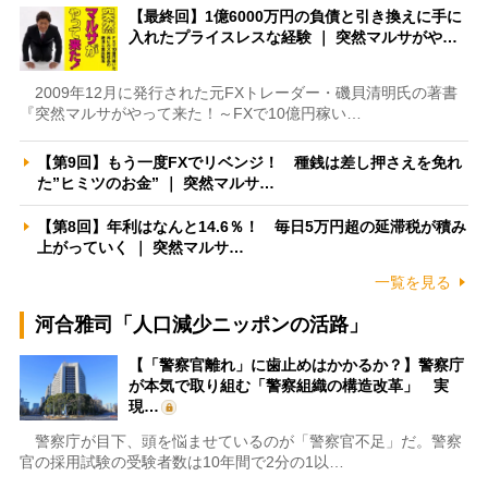
【最終回】1億6000万円の負債と引き換えに手に
入れたプライスレスな経験 ｜ 突然マルサがや…
2009年12月に発行された元FXトレーダー・磯貝清明氏の著書
『突然マルサがやって来た！～FXで10億円稼い…
【第9回】もう一度FXでリベンジ！ 種銭は差し押さえを免れ
た”ヒミツのお金” ｜ 突然マルサ…
【第8回】年利はなんと14.6％！ 毎日5万円超の延滞税が積み
上がっていく ｜ 突然マルサ…
一覧を見る
河合雅司「人口減少ニッポンの活路」
【「警察官離れ」に歯止めはかかるか？】警察庁
が本気で取り組む「警察組織の構造改革」 実
現…
警察庁が目下、頭を悩ませているのが「警察官不足」だ。警察
官の採用試験の受験者数は10年間で2分の1以…