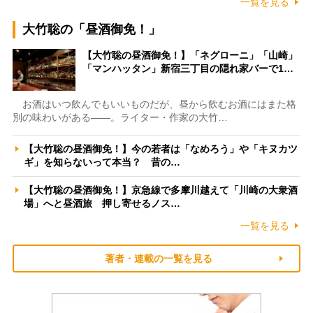
一覧を見る
大竹聡の「昼酒御免！」
【大竹聡の昼酒御免！】「ネグローニ」「山崎」
「マンハッタン」新宿三丁目の隠れ家バーで1…
お酒はいつ飲んでもいいものだが、昼から飲むお酒にはまた格
別の味わいがある――。ライター・作家の大竹…
【大竹聡の昼酒御免！】今の若者は「なめろう」や「キヌカツ
ギ」を知らないって本当？ 昔の…
【大竹聡の昼酒御免！】京急線で多摩川越えて「川崎の大衆酒
場」へと昼酒旅 押し寄せるノス…
一覧を見る
著者・連載の一覧を見る