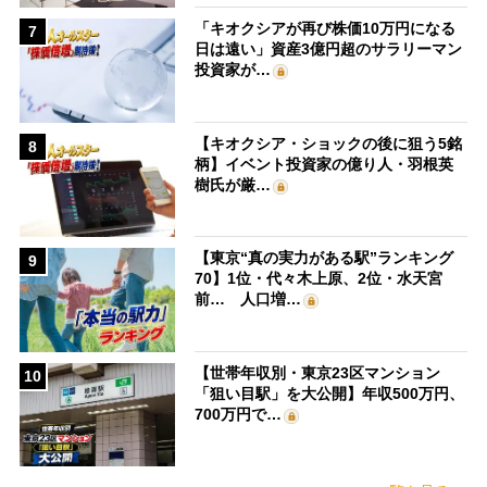
「キオクシアが再び株価10万円になる
7
日は遠い」資産3億円超のサラリーマン
投資家が…
【キオクシア・ショックの後に狙う5銘
8
柄】イベント投資家の億り人・羽根英
樹氏が厳…
【東京“真の実力がある駅”ランキング
9
70】1位・代々木上原、2位・水天宮
前… 人口増…
【世帯年収別・東京23区マンション
10
「狙い目駅」を大公開】年収500万円、
700万円で…