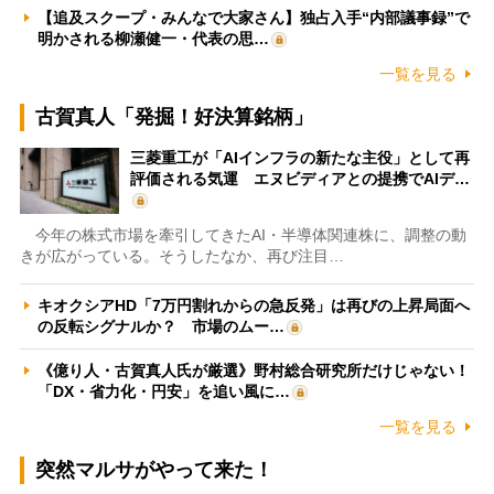
【追及スクープ・みんなで大家さん】独占入手“内部議事録”で
明かされる柳瀬健一・代表の思…
一覧を見る
古賀真人「発掘！好決算銘柄」
三菱重工が「AIインフラの新たな主役」として再
評価される気運 エヌビディアとの提携でAIデ…
今年の株式市場を牽引してきたAI・半導体関連株に、調整の動
きが広がっている。そうしたなか、再び注目…
キオクシアHD「7万円割れからの急反発」は再びの上昇局面へ
の反転シグナルか？ 市場のムー…
《億り人・古賀真人氏が厳選》野村総合研究所だけじゃない！
「DX・省力化・円安」を追い風に…
一覧を見る
突然マルサがやって来た！