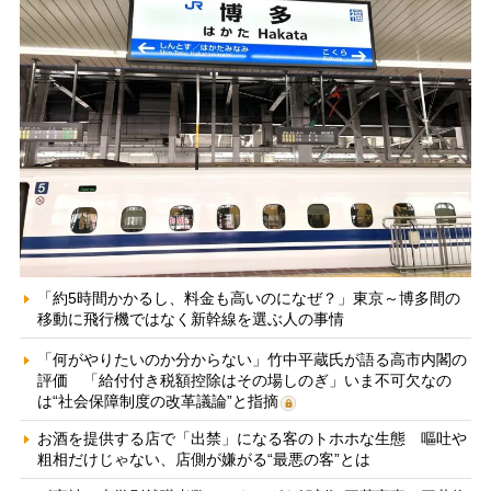
「約5時間かかるし、料金も高いのになぜ？」東京～博多間の
移動に飛行機ではなく新幹線を選ぶ人の事情
「何がやりたいのか分からない」竹中平蔵氏が語る高市内閣の
評価 「給付付き税額控除はその場しのぎ」いま不可欠なの
は“社会保障制度の改革議論”と指摘
お酒を提供する店で「出禁」になる客のトホホな生態 嘔吐や
粗相だけじゃない、店側が嫌がる“最悪の客”とは