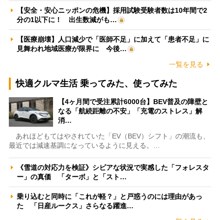
【安全・安心ニッポンの危機】採用試験受験者数は10年間で2
分の1以下に！ 出生数減がも…
【医療崩壊】人口減少で「医師不足」に加えて「患者不足」に
見舞われ地域医療が限界に 今後…
一覧を見る
快適クルマ生活 乗ってみた、使ってみた
【4ヶ月間で受注累計6000台】BEV普及の障壁と
なる「航続距離の不安」「充電のストレス」解
消…
あれほどもてはやされていた「EV（BEV）シフト」の潮流も、
最近では減速基調になっているように見える。…
《雪道の対応力を検証》シビアな状況で実感した「フォレスタ
ー」の真価 「ターボ」と「スト…
乗り込むと同時に「これが軽？」と戸惑うのには理由があっ
た 「日産ルークス」さらなる躍進…