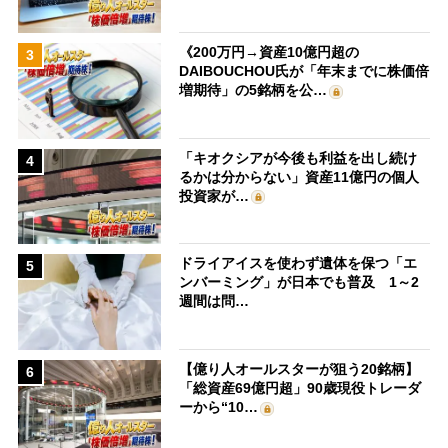
《200万円→資産10億円超の
3
DAIBOUCHOU氏が「年末までに株価倍
増期待」の5銘柄を公…
「キオクシアが今後も利益を出し続け
4
るかは分からない」資産11億円の個人
投資家が…
ドライアイスを使わず遺体を保つ「エ
5
ンバーミング」が日本でも普及 1～2
週間は問…
【億り人オールスターが狙う20銘柄】
6
「総資産69億円超」90歳現役トレーダ
ーから“10…