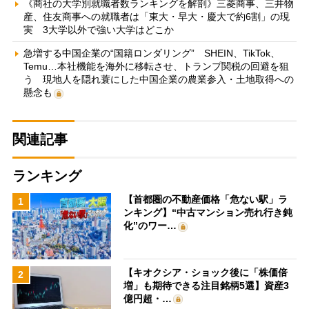
《商社の大学別就職者数ランキングを解剖》三菱商事、三井物
産、住友商事への就職者は「東大・早大・慶大で約6割」の現
実 3大学以外で強い大学はどこか
急増する中国企業の“国籍ロンダリング” SHEIN、TikTok、
Temu…本社機能を海外に移転させ、トランプ関税の回避を狙
う 現地人を隠れ蓑にした中国企業の農業参入・土地取得への
懸念も
関連記事
ランキング
【首都圏の不動産価格「危ない駅」ラ
1
ンキング】“中古マンション売れ行き鈍
化”のワー…
【キオクシア・ショック後に「株価倍
2
増」も期待できる注目銘柄5選】資産3
億円超・…