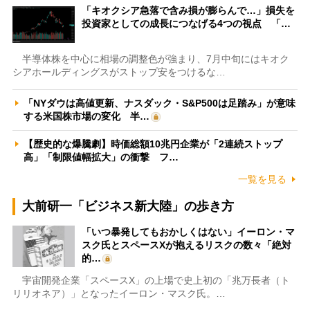
「キオクシア急落で含み損が膨らんで…」損失を
投資家としての成長につなげる4つの視点 「…
半導体株を中心に相場の調整色が強まり、7月中旬にはキオク
シアホールディングスがストップ安をつけるな…
「NYダウは高値更新、ナスダック・S&P500は足踏み」が意味
する米国株市場の変化 半…
【歴史的な爆騰劇】時価総額10兆円企業が「2連続ストップ
高」「制限値幅拡大」の衝撃 フ…
一覧を見る
大前研一「ビジネス新大陸」の歩き方
「いつ暴発してもおかしくはない」イーロン・マ
スク氏とスペースXが抱えるリスクの数々「絶対
的…
宇宙開発企業「スペースX」の上場で史上初の「兆万長者（ト
リリオネア）」となったイーロン・マスク氏。…