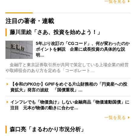
一覧を見る
注目の著者・連載
藤川里絵「さあ、投資を始めよう！」
5年ぶり改訂の「CGコード」、何が変わったのか
ポイントを解説 企業に成長投資の具体的な説
明…
金融庁と東京証券取引所が共同で策定している上場企業の経営
や取締役会のあり方を定める「コーポレート…
【令和のPKOか】GPIFをめぐる片山財務相の「円資産への投
資拡大」発言の波紋 「国債重視」…
インフレでも「物価負け」しない金融商品「物価連動国債」に
注目 元本が物価の動きに合わせ…
一覧を見る
森口亮「まるわかり市況分析」