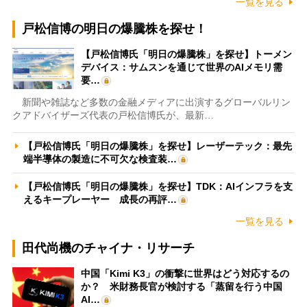
一覧を見る
戸松信博の明日の爆騰株を探せ！
【戸松信博氏「明日の爆騰株」を探せ】トーメン
デバイス：サムスンを通じて世界のAIメモリ需
要…
新聞や雑誌など多数の金融メディアに出演するグローバルリン
クアドバイザーズ代表の戸松信博氏が、最新…
【戸松信博氏「明日の爆騰株」を探せ】レーザーテック：最先
端半導体の製造に不可欠な検査装…
【戸松信博氏「明日の爆騰株」を探せ】TDK：AIインフラを支
えるキープレーヤー 成長の再評…
一覧を見る
田代尚機のチャイナ・リサーチ
中国「Kimi K3」の衝撃に世界はどう対応するの
か？ 米財務長官が検討する「蒸留を行う中国
AI…