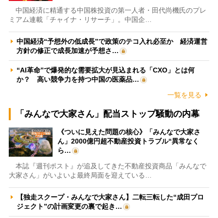
中国経済に精通する中国株投資の第一人者・田代尚機氏のプレ
ミアム連載「チャイナ・リサーチ」。中国企…
中国経済“予想外の低成長”で政策のテコ入れ必至か 経済運営
方針の修正で成長加速が予想さ…
“AI革命”で爆発的な需要拡大が見込まれる「CXO」とは何
か？ 高い競争力を持つ中国の医薬品…
一覧を見る
「みんなで大家さん」配当ストップ騒動の内幕
《ついに見えた問題の核心》「みんなで大家さ
ん」2000億円超不動産投資トラブル“異常なく
ら…
本誌『週刊ポスト』が追及してきた不動産投資商品「みんなで
大家さん」がいよいよ最終局面を迎えている…
【独走スクープ・みんなで大家さん】二転三転した“成田プロ
ジェクト”の計画変更の裏で起き…