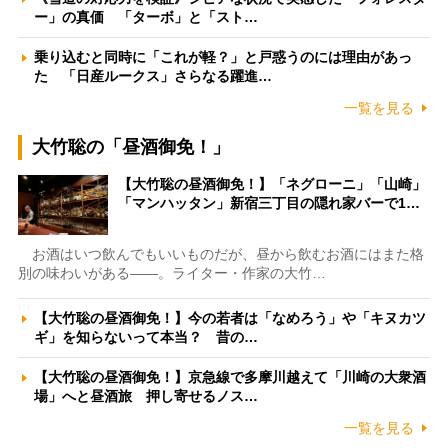
ー」の真価 「ターボ」と「スト…
乗り込むと同時に「これが軽？」と戸惑うのには理由があっ
た 「日産ルークス」さらなる躍進…
一覧を見る
大竹聡の「昼酒御免！」
【大竹聡の昼酒御免！】「ネグローニ」「山崎」
「マンハッタン」新宿三丁目の隠れ家バーで1…
お酒はいつ飲んでもいいものだが、昼から飲むお酒にはまた格
別の味わいがある――。ライター・作家の大竹…
【大竹聡の昼酒御免！】今の若者は「なめろう」や「キヌカツ
ギ」を知らないって本当？ 昔の…
【大竹聡の昼酒御免！】京急線で多摩川越えて「川崎の大衆酒
場」へと昼酒旅 押し寄せるノス…
一覧を見る