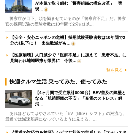
が本気で取り組む「警察組織の構造改革」 実
現…
警察庁が目下、頭を悩ませているのが「警察官不足」だ。警察
官の採用試験の受験者数は10年間で2分の1以…
【安全・安心ニッポンの危機】採用試験受験者数は10年間で2
分の1以下に！ 出生数減がも…
【医療崩壊】人口減少で「医師不足」に加えて「患者不足」に
見舞われ地域医療が限界に 今後…
一覧を見る
快適クルマ生活 乗ってみた、使ってみた
【4ヶ月間で受注累計6000台】BEV普及の障壁と
なる「航続距離の不安」「充電のストレス」解
消…
あれほどもてはやされていた「EV（BEV）シフト」の潮流も、
最近では減速基調になっているように見える。…
《雪道の対応力を検証》シビアな状況で実感した「フォレスタ