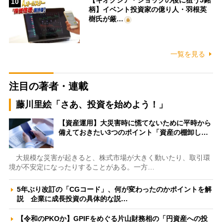
【キオクシア・ショックの後に狙う5銘
10
柄】イベント投資家の億り人・羽根英
樹氏が厳…
一覧を見る
注目の著者・連載
藤川里絵「さあ、投資を始めよう！」
【資産運用】大災害時に慌てないために平時から
備えておきたい3つのポイント「資産の棚卸し…
大規模な災害が起きると、株式市場が大きく動いたり、取引環
境が不安定になったりすることがある。一方…
5年ぶり改訂の「CGコード」、何が変わったのかポイントを解
説 企業に成長投資の具体的な説…
【令和のPKOか】GPIFをめぐる片山財務相の「円資産への投