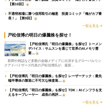
【第10回】
不透明相場に勝つ信用取引の極意 投資コミック「俺がカブ番
長！」【第9回】
一覧を見る
戸松信博の明日の爆騰株を探せ！
【戸松信博氏「明日の爆騰株」を探せ】トーメン
デバイス：サムスンを通じて世界のAIメモリ需
要…
新聞や雑誌など多数の金融メディアに出演するグローバルリン
クアドバイザーズ代表の戸松信博氏が、最新…
【戸松信博氏「明日の爆騰株」を探せ】レーザーテック：最先
端半導体の製造に不可欠な検査装…
【戸松信博氏「明日の爆騰株」を探せ】TDK：AIインフラを支
えるキープレーヤー 成長の再評…
一覧を見る