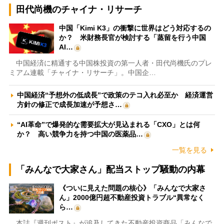
田代尚機のチャイナ・リサーチ
中国「Kimi K3」の衝撃に世界はどう対応するの
か？ 米財務長官が検討する「蒸留を行う中国
AI…
中国経済に精通する中国株投資の第一人者・田代尚機氏のプレ
ミアム連載「チャイナ・リサーチ」。中国企…
中国経済“予想外の低成長”で政策のテコ入れ必至か 経済運営
方針の修正で成長加速が予想さ…
“AI革命”で爆発的な需要拡大が見込まれる「CXO」とは何
か？ 高い競争力を持つ中国の医薬品…
一覧を見る
「みんなで大家さん」配当ストップ騒動の内幕
《ついに見えた問題の核心》「みんなで大家さ
ん」2000億円超不動産投資トラブル“異常なく
ら…
本誌『週刊ポスト』が追及してきた不動産投資商品「みんなで