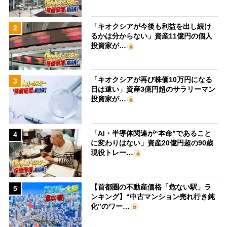
「キオクシアが今後も利益を出し続け
2
るかは分からない」資産11億円の個人
投資家が…
「キオクシアが再び株価10万円になる
3
日は遠い」資産3億円超のサラリーマン
投資家が…
「AI・半導体関連が“本命”であること
4
に変わりはない」資産20億円超の90歳
現役トレー…
【首都圏の不動産価格「危ない駅」ラ
5
ンキング】“中古マンション売れ行き鈍
化”のワー…