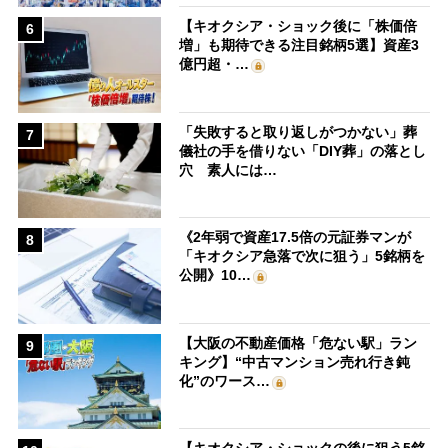
【キオクシア・ショック後に「株価倍
6
増」も期待できる注目銘柄5選】資産3
億円超・…
「失敗すると取り返しがつかない」葬
7
儀社の手を借りない「DIY葬」の落とし
穴 素人には…
《2年弱で資産17.5倍の元証券マンが
8
「キオクシア急落で次に狙う」5銘柄を
公開》10…
【大阪の不動産価格「危ない駅」ラン
9
キング】“中古マンション売れ行き鈍
化”のワース…