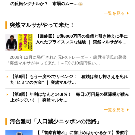
の反転シグナルか？ 市場のムー…
一覧を見る
突然マルサがやって来た！
【最終回】1億6000万円の負債と引き換えに手に
入れたプライスレスな経験 ｜ 突然マルサがや…
2009年12月に発行された元FXトレーダー・磯貝清明氏の著書
『突然マルサがやって来た！～FXで10億円稼い…
【第9回】もう一度FXでリベンジ！ 種銭は差し押さえを免れ
た”ヒミツのお金” ｜ 突然マルサ…
【第8回】年利はなんと14.6％！ 毎日5万円超の延滞税が積み
上がっていく ｜ 突然マルサ…
一覧を見る
河合雅司「人口減少ニッポンの活路」
【「警察官離れ」に歯止めはかかるか？】警察庁