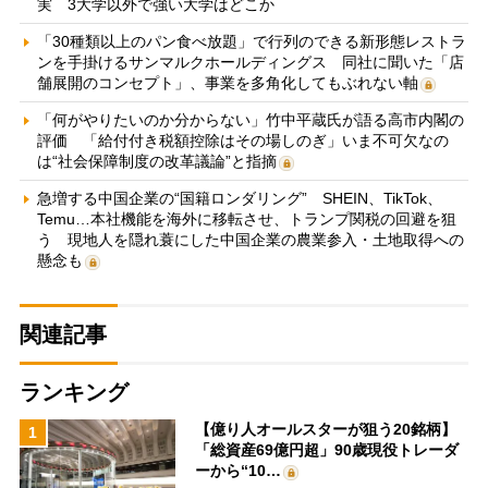
実 3大学以外で強い大学はどこか
「30種類以上のパン食べ放題」で行列のできる新形態レストラ
ンを手掛けるサンマルクホールディングス 同社に聞いた「店
舗展開のコンセプト」、事業を多角化してもぶれない軸
「何がやりたいのか分からない」竹中平蔵氏が語る高市内閣の
評価 「給付付き税額控除はその場しのぎ」いま不可欠なの
は“社会保障制度の改革議論”と指摘
急増する中国企業の“国籍ロンダリング” SHEIN、TikTok、
Temu…本社機能を海外に移転させ、トランプ関税の回避を狙
う 現地人を隠れ蓑にした中国企業の農業参入・土地取得への
懸念も
関連記事
ランキング
【億り人オールスターが狙う20銘柄】
1
「総資産69億円超」90歳現役トレーダ
ーから“10…