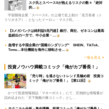
スク氏とスペースXが抱えるリスクの数々「絶対
的…
宇宙開発企業「スペースX」の上場で史上初の「兆万長者（ト
リリオネア）」となったイーロン・マスク氏。…
【3メガバンクは純利益5兆円超】銀行、商社、ゼネコンは最高
益続出の一方で、中小企業・…
急増する中国企業の“国籍ロンダリング” SHEIN、TikTok、
Temu…本社機能を海外に移転させ…
一覧を見る
投資ノウハウ満載コミック「俺がカブ番長！」
「売り時」を逃さないトレンド見極め術 投資コ
ミック「俺がカブ番長！」【第11回】
かつて投資情報雑誌「マネーポスト」にて、圧倒的な情報量が
詰め込まれた「天下無敵の株コミック」とし…
テクニカル分析・集中講義 投資コミック「俺がカブ番長！」