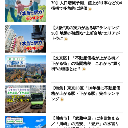
70】人口増減予測、値上がり率などの4
指標で多角的に評価
【大阪“真の実力がある駅”ランキング
30】地盤が強固な“上町台地”エリアが
上位に
【文京区】「不動産価格が上がる街／
下がる街」の街間格差 これから“輝く
街”の特徴とは？
【特集】東京23区「10年後に不動産価
格が上がる駅・下がる駅」完全ランキ
ング
【川崎市】「武蔵中原」に注目集まる
／「川崎」の治安、「登戸」の水害リ