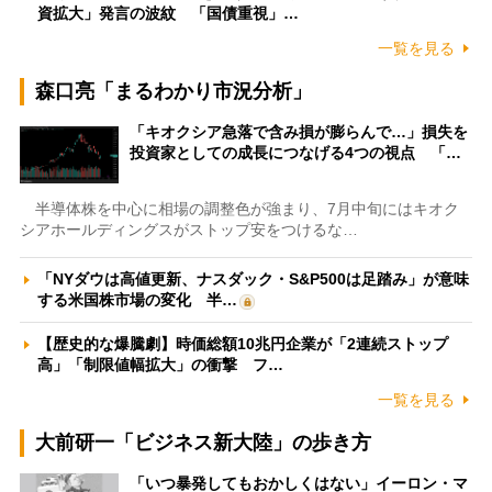
資拡大」発言の波紋 「国債重視」…
一覧を見る
森口亮「まるわかり市況分析」
「キオクシア急落で含み損が膨らんで…」損失を
投資家としての成長につなげる4つの視点 「…
半導体株を中心に相場の調整色が強まり、7月中旬にはキオク
シアホールディングスがストップ安をつけるな…
「NYダウは高値更新、ナスダック・S&P500は足踏み」が意味
する米国株市場の変化 半…
【歴史的な爆騰劇】時価総額10兆円企業が「2連続ストップ
高」「制限値幅拡大」の衝撃 フ…
一覧を見る
大前研一「ビジネス新大陸」の歩き方
「いつ暴発してもおかしくはない」イーロン・マ