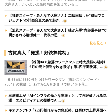
大家さん」がいよいよ最終局面を迎えている…
【独走スクープ・みんなで大家さん】二転三転した“成田プロ
ジェクト”の計画変更の裏で起き…
【追及スクープ・みんなで大家さん】独占入手“内部議事録”で
明かされる柳瀬健一・代表の思…
一覧を見る
古賀真人「発掘！好決算銘柄」
《株価34％急落のワークマンに特大反転の期待》
6月の売上低迷を吹き飛ばす第1四半期決算、…
6月3日に8330円をつけたワークマン（東証スタンダード・
7564）の株価は、わずか1カ月あまりで約34％下落…
三菱重工が「AIインフラの新たな主役」として再評価される気
運 エヌビディアとの提携でAI…
キオクシアHD「7万円割れからの急反発」は再びの上昇局面へ