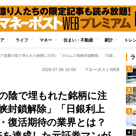
ア
ライフ
マネー
住まい・不動産
家計
トレ
《キオクシア急騰の陰で埋もれた銘柄に注目》「ホルムズ海峡封鎖解除」「日銀利上げ」による追い風・復活期待の業界とは？ 2年弱で資産17.5倍を達成した元証券マンが読み解く
ラ
1
2026.07.06 16:00
マネーポストWEB
2
の陰で埋もれた銘柄に注
峡封鎖解除」「日銀利上
3
風・復活期待の業界とは？
4
5倍を達成した元証券マンが