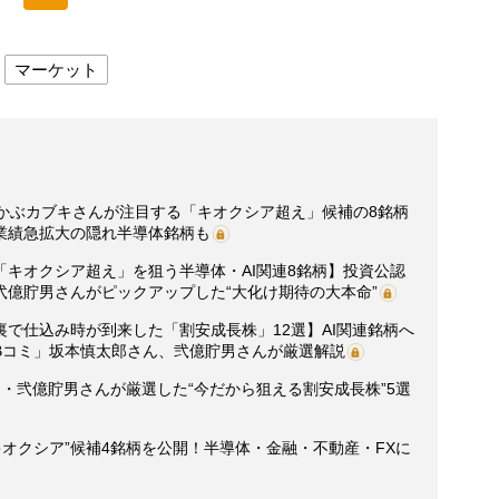
マーケット
・かぶカブキさんが注目する「キオクシア超え」候補の8銘柄
業績急拡大の隠れ半導体銘柄も
キオクシア超え」を狙う半導体・AI関連8銘柄】投資公認
億貯男さんがピックアップした“大化け期待の大本命”
で仕込み時が到来した「割安成長株」12選】AI関連銘柄へ
Bコミ」坂本慎太郎さん、弐億貯男さんが厳選解説
・弐億貯男さんが厳選した“今だから狙える割安成長株”5選
2のキオクシア”候補4銘柄を公開！半導体・金融・不動産・FXに