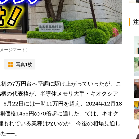
注
メージマート）
写真1枚
初の7万円台へ堅調に駆け上がっていったが、こ
銘柄の代表格が、半導体メモリ大手・キオクシア
月22日には一時11万円を超え、2024年12月18
開価格1455円の70倍超に達した。では、キオク
埋もれている業種はないのか。今後の相場見通し
いた──。