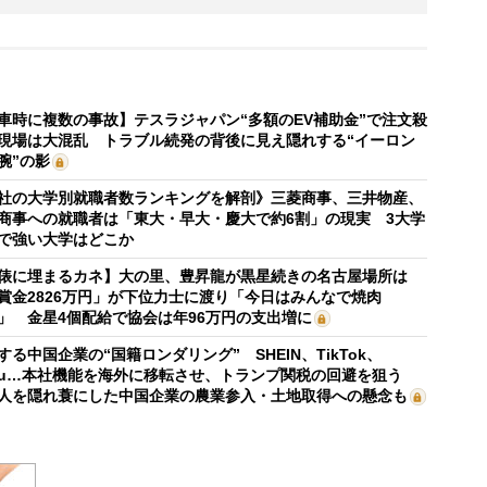
車時に複数の事故】テスラジャパン“多額のEV補助金”で注文殺
現場は大混乱 トラブル続発の背後に見え隠れする“イーロン
腕”の影
社の大学別就職者数ランキングを解剖》三菱商事、三井物産、
商事への就職者は「東大・早大・慶大で約6割」の現実 3大学
で強い大学はどこか
俵に埋まるカネ】大の里、豊昇龍が黒星続きの名古屋場所は
賞金2826万円」が下位力士に渡り「今日はみんなで焼肉
」 金星4個配給で協会は年96万円の支出増に
する中国企業の“国籍ロンダリング” SHEIN、TikTok、
mu…本社機能を海外に移転させ、トランプ関税の回避を狙う
人を隠れ蓑にした中国企業の農業参入・土地取得への懸念も