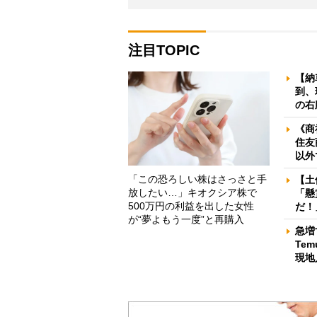
注目TOPIC
【納
到、
の右
《商
住友
以外
「この恐ろしい株はさっさと手
【土
放したい…」キオクシア株で
「懸
500万円の利益を出した女性
だ！
が“夢よもう一度”と再購入
急増
Te
現地