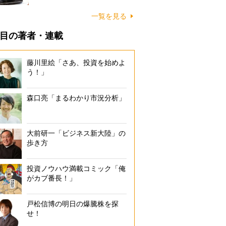
一覧を見る
目の著者・連載
藤川里絵「さあ、投資を始めよ
う！」
森口亮「まるわかり市況分析」
大前研一「ビジネス新大陸」の
歩き方
投資ノウハウ満載コミック「俺
がカブ番長！」
戸松信博の明日の爆騰株を探
せ！