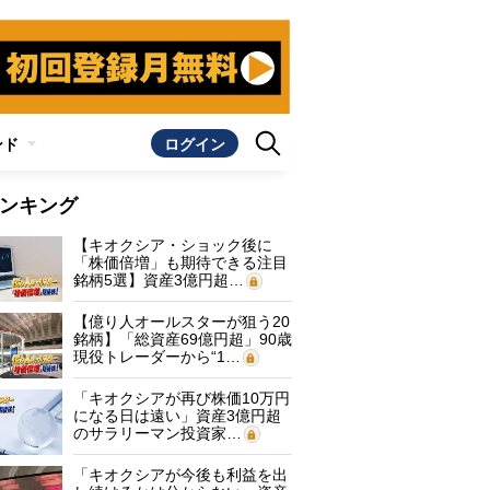
ンド
ログイン
ンキング
【キオクシア・ショック後に
「株価倍増」も期待できる注目
銘柄5選】資産3億円超…
【億り人オールスターが狙う20
銘柄】「総資産69億円超」90歳
現役トレーダーから“1…
「キオクシアが再び株価10万円
になる日は遠い」資産3億円超
のサラリーマン投資家…
「キオクシアが今後も利益を出