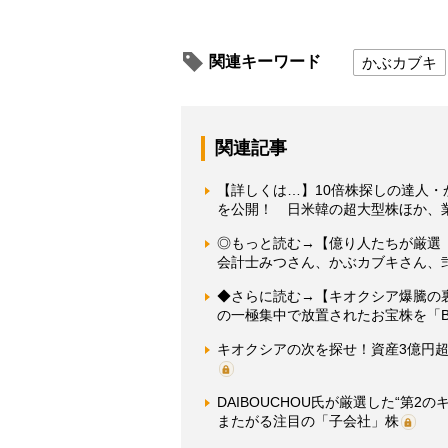
関連キーワード
かぶカブキ
関連記事
【詳しくは…】10倍株探しの達人
を公開！ 日米韓の超大型株ほか、
◎もっと読む→【億り人たちが厳選「
会計士みつさん、かぶカブキさん、弐
◆さらに読む→【キオクシア爆騰の裏
の一極集中で放置されたお宝株を「
キオクシアの次を探せ！資産3億円超
DAIBOUCHOU氏が厳選した“第
またがる注目の「子会社」株