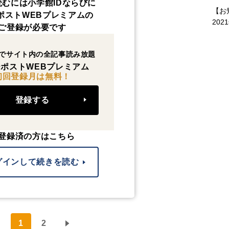
読むには小学館IDならびに
【お
ポストWEBプレミアムの
202
ご登録が必要です
でサイト内の全記事読み放題
ポストWEBプレミアム
初回登録月は無料！
登録する
登録済の方はこちら
グインして続きを読む
1
2