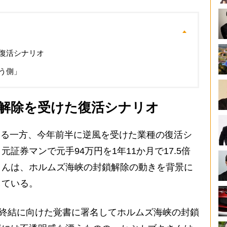
復活シナリオ
う側」
解除を受けた復活シナリオ
する一方、今年前半に逆風を受けた業種の復活シ
証券マンで元手94万円を1年11か月で17.5倍
さんは、ホルムズ海峡の封鎖解除の動きを背景に
している。
闘終結に向けた覚書に署名してホルムズ海峡の封鎖