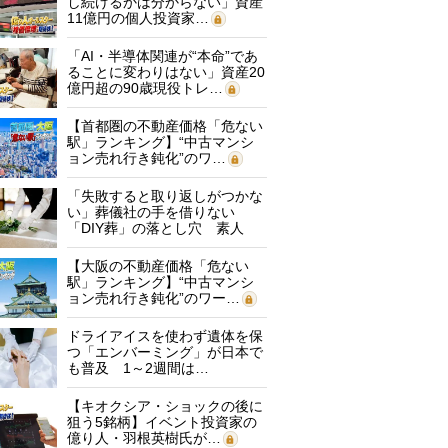
し続けるかは分からない」資産
11億円の個人投資家…
「AI・半導体関連が“本命”であ
ることに変わりはない」資産20
億円超の90歳現役トレ…
【首都圏の不動産価格「危ない
駅」ランキング】“中古マンシ
ョン売れ行き鈍化”のワ…
「失敗すると取り返しがつかな
い」葬儀社の手を借りない
「DIY葬」の落とし穴 素人
に…
【大阪の不動産価格「危ない
駅」ランキング】“中古マンシ
ョン売れ行き鈍化”のワー…
ドライアイスを使わず遺体を保
つ「エンバーミング」が日本で
も普及 1～2週間は…
【キオクシア・ショックの後に
狙う5銘柄】イベント投資家の
億り人・羽根英樹氏が…