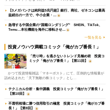
【3メガバンクは純利益5兆円超】銀行、商社、ゼネコンは最高
益続出の一方で、中小企業・…
急増する中国企業の“国籍ロンダリング” SHEIN、TikTok、
Temu…本社機能を海外に移転させ…
一覧を見る
投資ノウハウ満載コミック「俺がカブ番長！」
「売り時」を逃さないトレンド見極め術 投資コ
ミック「俺がカブ番長！」【第11回】
かつて投資情報雑誌「マネーポスト」にて、圧倒的な情報量が
詰め込まれた「天下無敵の株コミック」とし…
テクニカル分析・集中講義 投資コミック「俺がカブ番長！」
【第10回】
不透明相場に勝つ信用取引の極意 投資コミック「俺がカブ番
長！」【第9回】