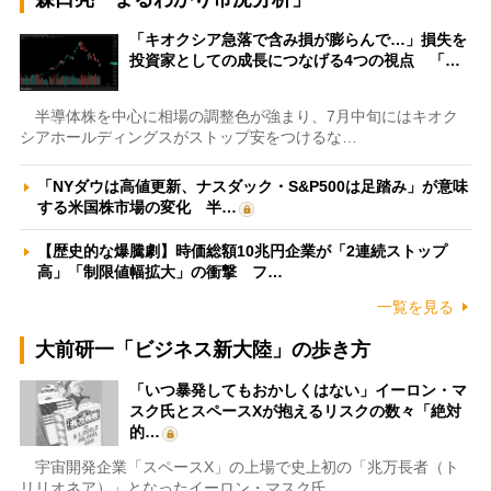
「キオクシア急落で含み損が膨らんで…」損失を
投資家としての成長につなげる4つの視点 「…
半導体株を中心に相場の調整色が強まり、7月中旬にはキオク
シアホールディングスがストップ安をつけるな…
「NYダウは高値更新、ナスダック・S&P500は足踏み」が意味
する米国株市場の変化 半…
【歴史的な爆騰劇】時価総額10兆円企業が「2連続ストップ
高」「制限値幅拡大」の衝撃 フ…
一覧を見る
大前研一「ビジネス新大陸」の歩き方
「いつ暴発してもおかしくはない」イーロン・マ
スク氏とスペースXが抱えるリスクの数々「絶対
的…
宇宙開発企業「スペースX」の上場で史上初の「兆万長者（ト
リリオネア）」となったイーロン・マスク氏。…