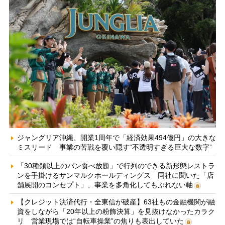
ジャングリア沖縄、開業1周年で「経済効果494億円」の大きな
ミスリード 事業の苦戦を覆い隠す“不透明すぎる巨大な数字”
「30種類以上のパン食べ放題」で行列のできる新形態レストラ
ンを手掛けるサンマルクホールディングス 同社に聞いた「店
舗展開のコンセプト」、事業を多角化してもぶれない軸
【クレジット決済代行・全東信が破産】63社もの金融機関が融
資をしながら「20年以上の粉飾決算」を見抜けなかったカラク
リ 営業現場では“自転車操業”の焦りも表出していた