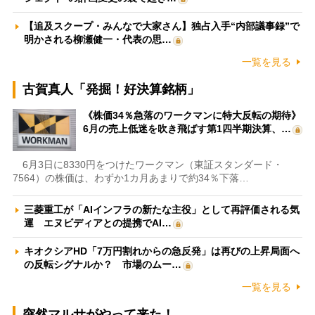
【追及スクープ・みんなで大家さん】独占入手“内部議事録”で
明かされる柳瀬健一・代表の思…
一覧を見る
古賀真人「発掘！好決算銘柄」
《株価34％急落のワークマンに特大反転の期待》
6月の売上低迷を吹き飛ばす第1四半期決算、…
6月3日に8330円をつけたワークマン（東証スタンダード・
7564）の株価は、わずか1カ月あまりで約34％下落…
三菱重工が「AIインフラの新たな主役」として再評価される気
運 エヌビディアとの提携でAI…
キオクシアHD「7万円割れからの急反発」は再びの上昇局面へ
の反転シグナルか？ 市場のムー…
一覧を見る
突然マルサがやって来た！