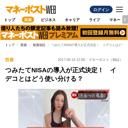
ログイン
トップ
投資
ビジネス
キャリア
ライフ
マネー
トップ
投資
投資信託
つみたてNISAの導入が正式決定！ イデコとはどう
投資
2017.06.14 12:00
マネーポスト（雑誌）
つみたてNISAの導入が正式決定！ イ
デコとはどう使い分ける？
もっと見る
arrow_forward_ios