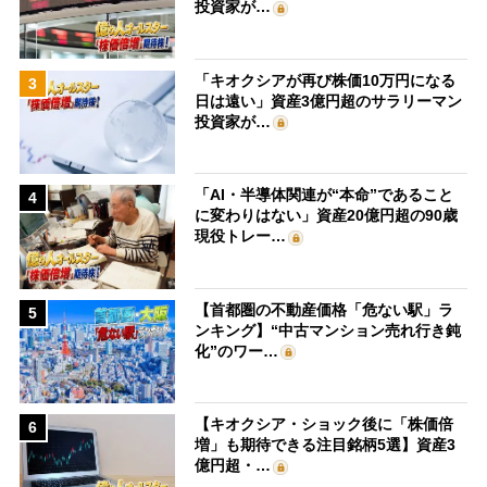
投資家が…
「キオクシアが再び株価10万円になる
3
日は遠い」資産3億円超のサラリーマン
投資家が…
「AI・半導体関連が“本命”であること
4
に変わりはない」資産20億円超の90歳
現役トレー…
【首都圏の不動産価格「危ない駅」ラ
5
ンキング】“中古マンション売れ行き鈍
化”のワー…
【キオクシア・ショック後に「株価倍
6
増」も期待できる注目銘柄5選】資産3
億円超・…