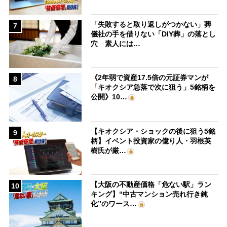
「失敗すると取り返しがつかない」葬
7
儀社の手を借りない「DIY葬」の落とし
穴 素人には…
《2年弱で資産17.5倍の元証券マンが
8
「キオクシア急落で次に狙う」5銘柄を
公開》10…
【キオクシア・ショックの後に狙う5銘
9
柄】イベント投資家の億り人・羽根英
樹氏が厳…
【大阪の不動産価格「危ない駅」ラン
10
キング】“中古マンション売れ行き鈍
化”のワース…