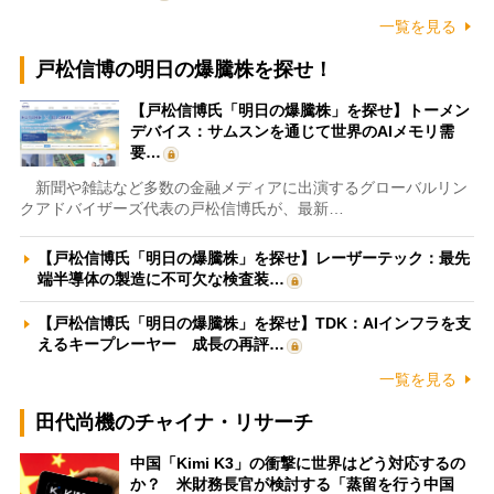
一覧を見る
戸松信博の明日の爆騰株を探せ！
【戸松信博氏「明日の爆騰株」を探せ】トーメン
デバイス：サムスンを通じて世界のAIメモリ需
要…
新聞や雑誌など多数の金融メディアに出演するグローバルリン
クアドバイザーズ代表の戸松信博氏が、最新…
【戸松信博氏「明日の爆騰株」を探せ】レーザーテック：最先
端半導体の製造に不可欠な検査装…
【戸松信博氏「明日の爆騰株」を探せ】TDK：AIインフラを支
えるキープレーヤー 成長の再評…
一覧を見る
田代尚機のチャイナ・リサーチ
中国「Kimi K3」の衝撃に世界はどう対応するの
か？ 米財務長官が検討する「蒸留を行う中国