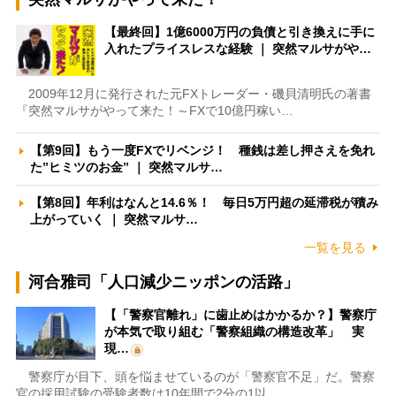
【最終回】1億6000万円の負債と引き換えに手に
入れたプライスレスな経験 ｜ 突然マルサがや…
2009年12月に発行された元FXトレーダー・磯貝清明氏の著書
『突然マルサがやって来た！～FXで10億円稼い…
【第9回】もう一度FXでリベンジ！ 種銭は差し押さえを免れ
た”ヒミツのお金” ｜ 突然マルサ…
【第8回】年利はなんと14.6％！ 毎日5万円超の延滞税が積み
上がっていく ｜ 突然マルサ…
一覧を見る
河合雅司「人口減少ニッポンの活路」
【「警察官離れ」に歯止めはかかるか？】警察庁
が本気で取り組む「警察組織の構造改革」 実
現…
警察庁が目下、頭を悩ませているのが「警察官不足」だ。警察
官の採用試験の受験者数は10年間で2分の1以…