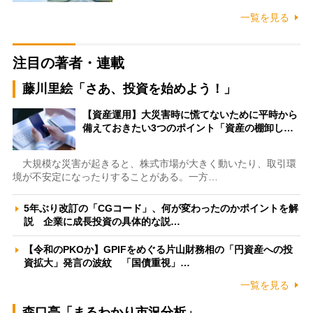
一覧を見る
注目の著者・連載
藤川里絵「さあ、投資を始めよう！」
【資産運用】大災害時に慌てないために平時から
備えておきたい3つのポイント「資産の棚卸し…
大規模な災害が起きると、株式市場が大きく動いたり、取引環
境が不安定になったりすることがある。一方…
5年ぶり改訂の「CGコード」、何が変わったのかポイントを解
説 企業に成長投資の具体的な説…
【令和のPKOか】GPIFをめぐる片山財務相の「円資産への投
資拡大」発言の波紋 「国債重視」…
一覧を見る
森口亮「まるわかり市況分析」