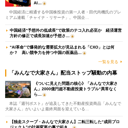
AI…
中国経済に精通する中国株投資の第一人者・田代尚機氏のプレ
ミアム連載「チャイナ・リサーチ」。中国企…
中国経済“予想外の低成長”で政策のテコ入れ必至か 経済運営
方針の修正で成長加速が予想さ…
“AI革命”で爆発的な需要拡大が見込まれる「CXO」とは何
か？ 高い競争力を持つ中国の医薬品…
一覧を見る
「みんなで大家さん」配当ストップ騒動の内幕
《ついに見えた問題の核心》「みんなで大家さ
ん」2000億円超不動産投資トラブル“異常なく
ら…
本誌『週刊ポスト』が追及してきた不動産投資商品「みんなで
大家さん」がいよいよ最終局面を迎えている…
【独走スクープ・みんなで大家さん】二転三転した“成田プロ
ジェクト”の計画変更の裏で起き…