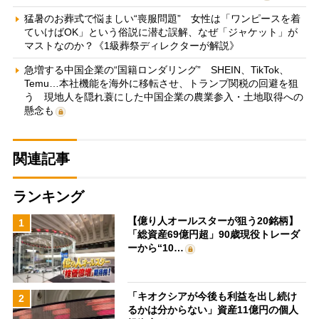
猛暑のお葬式で悩ましい“喪服問題” 女性は「ワンピースを着
ていけばOK」という俗説に潜む誤解、なぜ「ジャケット」が
マストなのか？《1級葬祭ディレクターが解説》
急増する中国企業の“国籍ロンダリング” SHEIN、TikTok、
Temu…本社機能を海外に移転させ、トランプ関税の回避を狙
う 現地人を隠れ蓑にした中国企業の農業参入・土地取得への
懸念も
関連記事
ランキング
【億り人オールスターが狙う20銘柄】
1
「総資産69億円超」90歳現役トレーダ
ーから“10…
「キオクシアが今後も利益を出し続け
2
るかは分からない」資産11億円の個人