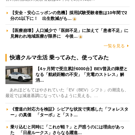
【安全・安心ニッポンの危機】採用試験受験者数は10年間で2
分の1以下に！ 出生数減がも…
【医療崩壊】人口減少で「医師不足」に加えて「患者不足」に
見舞われ地域医療が限界に 今後…
一覧を見る
快適クルマ生活 乗ってみた、使ってみた
【4ヶ月間で受注累計6000台】BEV普及の障壁と
なる「航続距離の不安」「充電のストレス」解
消…
あれほどもてはやされていた「EV（BEV）シフト」の潮流も、
最近では減速基調になっているように見える。…
《雪道の対応力を検証》シビアな状況で実感した「フォレスタ
ー」の真価 「ターボ」と「スト…
乗り込むと同時に「これが軽？」と戸惑うのには理由があっ
た 「日産ルークス」さらなる躍進…