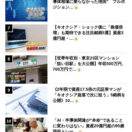
導体相場に乗らなかった理由” フルポ
ジション…
【キオクシア・ショック後に「株価倍
7
増」も期待できる注目銘柄5選】資産3
億円超・…
【世帯年収別・東京23区マンション
8
「狙い目駅」を大公開】年収500万円、
700万円で…
《2年弱で資産17.5倍の元証券マンが
9
「キオクシア急落で次に狙う」5銘柄を
公開》10…
「AI・半導体関連が“本命”であること
10
に変わりはない」資産20億円超の90歳
現役トレー…