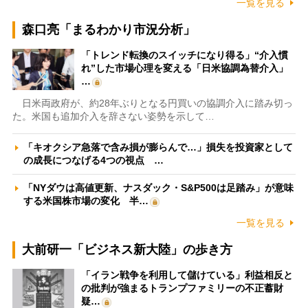
一覧を見る
森口亮「まるわかり市況分析」
「トレンド転換のスイッチになり得る」“介入慣
れ”した市場心理を変える「日米協調為替介入」
…
日米両政府が、約28年ぶりとなる円買いの協調介入に踏み切っ
た。米国も追加介入を辞さない姿勢を示して…
「キオクシア急落で含み損が膨らんで…」損失を投資家として
の成長につなげる4つの視点 …
「NYダウは高値更新、ナスダック・S&P500は足踏み」が意味
する米国株市場の変化 半…
一覧を見る
大前研一「ビジネス新大陸」の歩き方
「イラン戦争を利用して儲けている」利益相反と
の批判が強まるトランプファミリーの不正蓄財
疑…