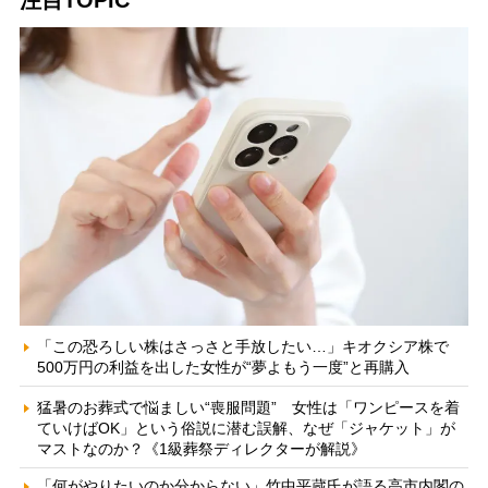
注目TOPIC
「この恐ろしい株はさっさと手放したい…」キオクシア株で
500万円の利益を出した女性が“夢よもう一度”と再購入
猛暑のお葬式で悩ましい“喪服問題” 女性は「ワンピースを着
ていけばOK」という俗説に潜む誤解、なぜ「ジャケット」が
マストなのか？《1級葬祭ディレクターが解説》
「何がやりたいのか分からない」竹中平蔵氏が語る高市内閣の