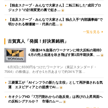
【独走スクープ・みんなで大家さん】二転三転した“成田プロ
ジェクト”の計画変更の裏で起き…
【追及スクープ・みんなで大家さん】独占入手“内部議事録”で
明かされる柳瀬健一・代表の思…
一覧を見る
古賀真人「発掘！好決算銘柄」
《株価34％急落のワークマンに特大反転の期待》
6月の売上低迷を吹き飛ばす第1四半期決算、…
6月3日に8330円をつけたワークマン（東証スタンダード・
7564）の株価は、わずか1カ月あまりで約34％下落…
三菱重工が「AIインフラの新たな主役」として再評価される気
運 エヌビディアとの提携でAI…
キオクシアHD「7万円割れからの急反発」は再びの上昇局面へ
の反転シグナルか？ 市場のムー…