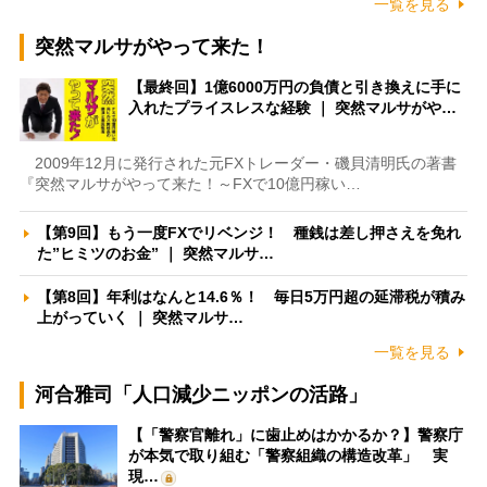
一覧を見る
突然マルサがやって来た！
【最終回】1億6000万円の負債と引き換えに手に
入れたプライスレスな経験 ｜ 突然マルサがや…
2009年12月に発行された元FXトレーダー・磯貝清明氏の著書
『突然マルサがやって来た！～FXで10億円稼い…
【第9回】もう一度FXでリベンジ！ 種銭は差し押さえを免れ
た”ヒミツのお金” ｜ 突然マルサ…
【第8回】年利はなんと14.6％！ 毎日5万円超の延滞税が積み
上がっていく ｜ 突然マルサ…
一覧を見る
河合雅司「人口減少ニッポンの活路」
【「警察官離れ」に歯止めはかかるか？】警察庁
が本気で取り組む「警察組織の構造改革」 実
現…