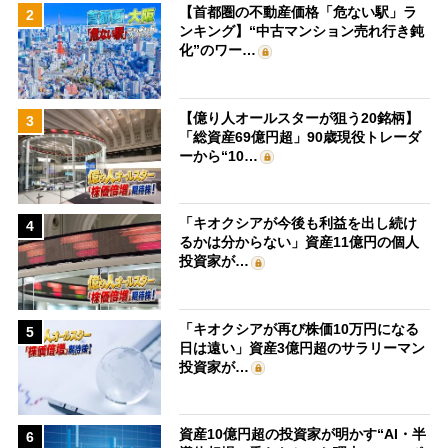
【首都圏の不動産価格「危ない駅」ラ
2
ンキング】“中古マンション売れ行き鈍
化”のワー…
【億り人オールスターが狙う20銘柄】
3
「総資産69億円超」90歳現役トレーダ
ーから“10…
「キオクシアが今後も利益を出し続け
4
るかは分からない」資産11億円の個人
投資家が…
「キオクシアが再び株価10万円になる
5
日は遠い」資産3億円超のサラリーマン
投資家が…
資産10億円超の投資家が明かす“AI・半
6