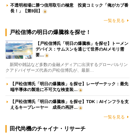
不透明相場に勝つ信用取引の極意 投資コミック「俺がカブ番
長！」【第9回】
一覧を見る
戸松信博の明日の爆騰株を探せ！
【戸松信博氏「明日の爆騰株」を探せ】トーメン
デバイス：サムスンを通じて世界のAIメモリ需
要…
新聞や雑誌など多数の金融メディアに出演するグローバルリン
クアドバイザーズ代表の戸松信博氏が、最新…
【戸松信博氏「明日の爆騰株」を探せ】レーザーテック：最先
端半導体の製造に不可欠な検査装…
【戸松信博氏「明日の爆騰株」を探せ】TDK：AIインフラを支
えるキープレーヤー 成長の再評…
一覧を見る
田代尚機のチャイナ・リサーチ