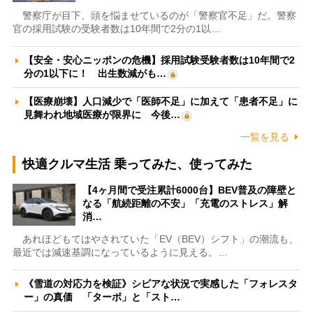
警察庁が目下、頭を悩ませているのが「警察官不足」だ。警察
官の採用試験の受験者数は10年間で2分の1以…
【安全・安心ニッポンの危機】採用試験受験者数は10年間で2
分の1以下に！ 出生数減がも…
【医療崩壊】人口減少で「医師不足」に加えて「患者不足」に
見舞われ地域医療が限界に 今後…
一覧を見る
快適クルマ生活 乗ってみた、使ってみた
【4ヶ月間で受注累計6000台】BEV普及の障壁と
なる「航続距離の不安」「充電のストレス」解
消…
あれほどもてはやされていた「EV（BEV）シフト」の潮流も、
最近では減速基調になっているように見える。…
《雪道の対応力を検証》シビアな状況で実感した「フォレスタ
ー」の真価 「ターボ」と「スト…