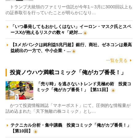
トランプ大統領のファミリー信託が今年1～3月に3000回以上も
の証券取引を行っていたことが明らかになり…
「いつ暴発してもおかしくはない」イーロン・マスク氏とスペ
ースXが抱えるリスクの数々「絶対…
【3メガバンクは純利益5兆円超】銀行、商社、ゼネコンは最高
益続出の一方で、中小企業・…
一覧を見る
投資ノウハウ満載コミック「俺がカブ番長！」
「売り時」を逃さないトレンド見極め術 投資コ
ミック「俺がカブ番長！」【第11回】
かつて投資情報雑誌「マネーポスト」にて、圧倒的な情報量が
詰め込まれた「天下無敵の株コミック」とし…
テクニカル分析・集中講義 投資コミック「俺がカブ番長！」
【第10回】