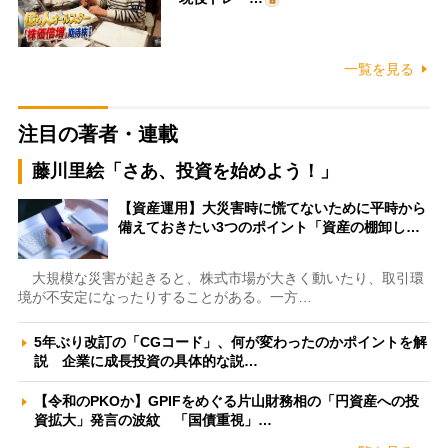
一覧を見る
注目の著者・連載
藤川里絵「さあ、投資を始めよう！」
【資産運用】大災害時に慌てないために平時から
備えておきたい3つのポイント「資産の棚卸し…
大規模な災害が起きると、株式市場が大きく動いたり、取引環
境が不安定になったりすることがある。一方…
5年ぶり改訂の「CGコード」、何が変わったのかポイントを解
説 企業に成長投資の具体的な説…
【令和のPKOか】GPIFをめぐる片山財務相の「円資産への投
資拡大」発言の波紋 「国債重視」…