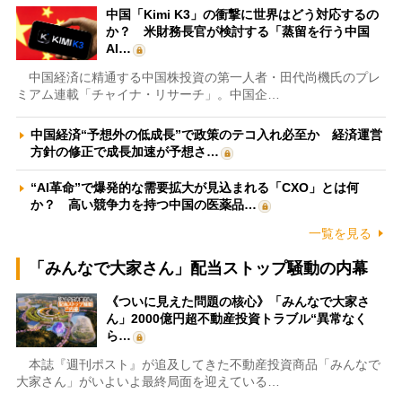
中国「Kimi K3」の衝撃に世界はどう対応するの
か？ 米財務長官が検討する「蒸留を行う中国
AI…
中国経済に精通する中国株投資の第一人者・田代尚機氏のプレ
ミアム連載「チャイナ・リサーチ」。中国企…
中国経済“予想外の低成長”で政策のテコ入れ必至か 経済運営
方針の修正で成長加速が予想さ…
“AI革命”で爆発的な需要拡大が見込まれる「CXO」とは何
か？ 高い競争力を持つ中国の医薬品…
一覧を見る
「みんなで大家さん」配当ストップ騒動の内幕
《ついに見えた問題の核心》「みんなで大家さ
ん」2000億円超不動産投資トラブル“異常なく
ら…
本誌『週刊ポスト』が追及してきた不動産投資商品「みんなで
大家さん」がいよいよ最終局面を迎えている…