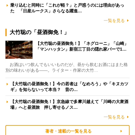
乗り込むと同時に「これが軽？」と戸惑うのには理由があっ
た 「日産ルークス」さらなる躍進…
一覧を見る
大竹聡の「昼酒御免！」
【大竹聡の昼酒御免！】「ネグローニ」「山崎」
「マンハッタン」新宿三丁目の隠れ家バーで1…
お酒はいつ飲んでもいいものだが、昼から飲むお酒にはまた格
別の味わいがある――。ライター・作家の大竹…
【大竹聡の昼酒御免！】今の若者は「なめろう」や「キヌカツ
ギ」を知らないって本当？ 昔の…
【大竹聡の昼酒御免！】京急線で多摩川越えて「川崎の大衆酒
場」へと昼酒旅 押し寄せるノス…
一覧を見る
著者・連載の一覧を見る