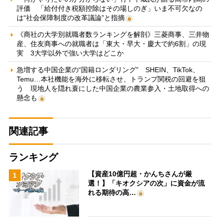
評価 「給付付き税額控除はその場しのぎ」いま不可欠なの
は“社会保障制度の改革議論”と指摘
《商社の大学別就職者数ランキングを解剖》三菱商事、三井物
産、住友商事への就職者は「東大・早大・慶大で約6割」の現
実 3大学以外で強い大学はどこか
急増する中国企業の“国籍ロンダリング” SHEIN、TikTok、
Temu…本社機能を海外に移転させ、トランプ関税の回避を狙
う 現地人を隠れ蓑にした中国企業の農業参入・土地取得への
懸念も
関連記事
ランキング
【資産10億円超・かんちさんが厳
1
選！】「キオクシアの次」に資金が流
れる期待の高…