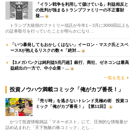
「イラン戦争を利用して儲けている」利益相反と
の批判が強まるトランプファミリーの不正蓄財
疑…
トランプ大統領のファミリー信託が今年1～3月に3000回以上も
の証券取引を行っていたことが明らかになり…
「いつ暴発してもおかしくはない」イーロン・マスク氏とスペ
ースXが抱えるリスクの数々「絶対…
【3メガバンクは純利益5兆円超】銀行、商社、ゼネコンは最高
益続出の一方で、中小企業・…
一覧を見る
投資ノウハウ満載コミック「俺がカブ番長！」
「売り時」を逃さないトレンド見極め術 投資コ
ミック「俺がカブ番長！」【第11回】
かつて投資情報雑誌「マネーポスト」にて、圧倒的な情報量が
詰め込まれた「天下無敵の株コミック」とし…