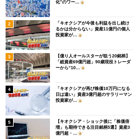
化”のワー…
「キオクシアが今後も利益を出し続け
2
るかは分からない」資産11億円の個人
投資家が…
【億り人オールスターが狙う20銘柄】
3
「総資産69億円超」90歳現役トレーダ
ーから“10…
「キオクシアが再び株価10万円になる
4
日は遠い」資産3億円超のサラリーマン
投資家が…
【キオクシア・ショック後に「株価倍
5
増」も期待できる注目銘柄5選】資産3
億円超・…