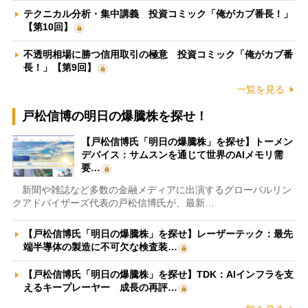
テクニカル分析・集中講義 投資コミック「俺がカブ番長！」
【第10回】
不透明相場に勝つ信用取引の極意 投資コミック「俺がカブ番
長！」【第9回】
一覧を見る
戸松信博の明日の爆騰株を探せ！
【戸松信博氏「明日の爆騰株」を探せ】トーメン
デバイス：サムスンを通じて世界のAIメモリ需
要…
新聞や雑誌など多数の金融メディアに出演するグローバルリン
クアドバイザーズ代表の戸松信博氏が、最新…
【戸松信博氏「明日の爆騰株」を探せ】レーザーテック：最先
端半導体の製造に不可欠な検査装…
【戸松信博氏「明日の爆騰株」を探せ】TDK：AIインフラを支
えるキープレーヤー 成長の再評…