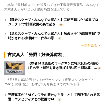
本誌『週刊ポスト』が追及してきた不動産投資商品「みんなで
大家さん」がいよいよ最終局面を迎えている…
【独走スクープ・みんなで大家さん】二転三転した“成田プロ
ジェクト”の計画変更の裏で起き…
【追及スクープ・みんなで大家さん】独占入手“内部議事録”で
明かされる柳瀬健一・代表の思…
一覧を見る
古賀真人「発掘！好決算銘柄」
《株価34％急落のワークマンに特大反転の期待》
6月の売上低迷を吹き飛ばす第1四半期決算、…
6月3日に8330円をつけたワークマン（東証スタンダード・
7564）の株価は、わずか1カ月あまりで約34％下落…
三菱重工が「AIインフラの新たな主役」として再評価される気
運 エヌビディアとの提携でAI…