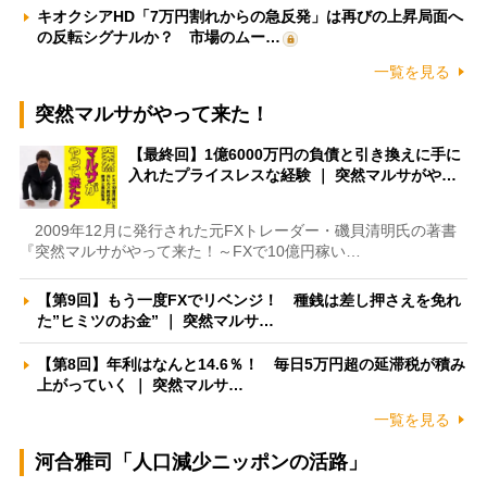
キオクシアHD「7万円割れからの急反発」は再びの上昇局面へ
の反転シグナルか？ 市場のムー…
一覧を見る
突然マルサがやって来た！
【最終回】1億6000万円の負債と引き換えに手に
入れたプライスレスな経験 ｜ 突然マルサがや…
2009年12月に発行された元FXトレーダー・磯貝清明氏の著書
『突然マルサがやって来た！～FXで10億円稼い…
【第9回】もう一度FXでリベンジ！ 種銭は差し押さえを免れ
た”ヒミツのお金” ｜ 突然マルサ…
【第8回】年利はなんと14.6％！ 毎日5万円超の延滞税が積み
上がっていく ｜ 突然マルサ…
一覧を見る
河合雅司「人口減少ニッポンの活路」