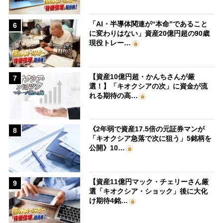
「AI・半導体関連が“本命”であること
6
に変わりはない」資産20億円超の90歳
現役トレー…
【資産10億円超・かんちさんが厳
7
選！】「キオクシアの次」に資金が流
れる期待の高…
《2年弱で資産17.5倍の元証券マンが
8
「キオクシア急落で次に狙う」5銘柄を
公開》10…
【資産11億円マック・チェリーさん厳
9
選「キオクシア・ショック」後に大化
け期待4銘…