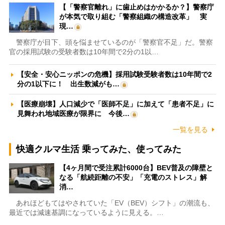
【「警察官離れ」に歯止めはかかるか？】警察庁
が本気で取り組む「警察組織の構造改革」 実
現…
警察庁が目下、頭を悩ませているのが「警察官不足」だ。警察
官の採用試験の受験者数は10年間で2分の1以…
【安全・安心ニッポンの危機】採用試験受験者数は10年間で2
分の1以下に！ 出生数減がも…
【医療崩壊】人口減少で「医師不足」に加えて「患者不足」に
見舞われ地域医療が限界に 今後…
一覧を見る
快適クルマ生活 乗ってみた、使ってみた
【4ヶ月間で受注累計6000台】BEV普及の障壁と
なる「航続距離の不安」「充電のストレス」解
消…
あれほどもてはやされていた「EV（BEV）シフト」の潮流も、
最近では減速基調になっているように見える。…