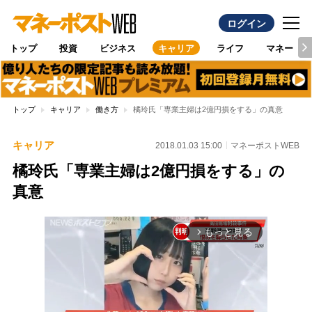
ログイン
トップ
投資
ビジネス
キャリア
ライフ
マネー
トップ
キャリア
働き方
橘玲氏「専業主婦は2億円損をする」の真意
キャリア
2018.01.03 15:00
マネーポストWEB
橘玲氏「専業主婦は2億円損をする」の
真意
もっと見る
arrow_forward_ios