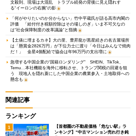
文殺到、現場は大混乱 トラブル続発の背後に見え隠れす
る“イーロンの右腕”の影
「何がやりたいのか分からない」竹中平蔵氏が語る高市内閣の
評価 「給付付き税額控除はその場しのぎ」いま不可欠なの
は“社会保障制度の改革議論”と指摘
【土俵に埋まるカネ】大の里、豊昇龍が黒星続きの名古屋場所
は「懸賞金2826万円」が下位力士に渡り「今日はみんなで焼肉
だ！」 金星4個配給で協会は年96万円の支出増に
急増する中国企業の“国籍ロンダリング” SHEIN、TikTok、
Temu…本社機能を海外に移転させ、トランプ関税の回避を狙
う 現地人を隠れ蓑にした中国企業の農業参入・土地取得への
懸念も
関連記事
ランキング
【首都圏の不動産価格「危ない駅」ラ
1
ンキング】“中古マンション売れ行き鈍