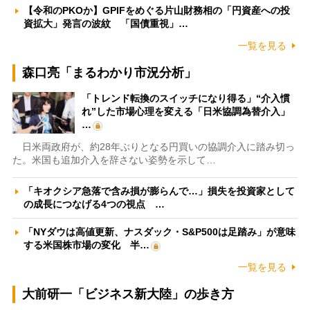
【令和のPKOか】GPIFをめぐる片山財務相の「円資産への投
資拡大」発言の波紋 「国債重視」…
一覧を見る
森口亮「まるわかり市況分析」
「トレンド転換のスイッチになり得る」“介入慣
れ”した市場心理を変える「日米協調為替介入」
…
日米両政府が、約28年ぶりとなる円買いの協調介入に踏み切っ
た。米国も追加介入を辞さない姿勢を示して…
「キオクシア急落で含み損が膨らんで…」損失を投資家として
の成長につなげる4つの視点 …
「NYダウは高値更新、ナスダック・S&P500は足踏み」が意味
する米国株市場の変化 半…
一覧を見る
大前研一「ビジネス新大陸」の歩き方