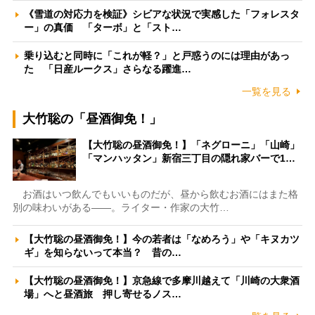
《雪道の対応力を検証》シビアな状況で実感した「フォレスタ
ー」の真価 「ターボ」と「スト…
乗り込むと同時に「これが軽？」と戸惑うのには理由があっ
た 「日産ルークス」さらなる躍進…
一覧を見る
大竹聡の「昼酒御免！」
【大竹聡の昼酒御免！】「ネグローニ」「山崎」
「マンハッタン」新宿三丁目の隠れ家バーで1…
お酒はいつ飲んでもいいものだが、昼から飲むお酒にはまた格
別の味わいがある――。ライター・作家の大竹…
【大竹聡の昼酒御免！】今の若者は「なめろう」や「キヌカツ
ギ」を知らないって本当？ 昔の…
【大竹聡の昼酒御免！】京急線で多摩川越えて「川崎の大衆酒
場」へと昼酒旅 押し寄せるノス…