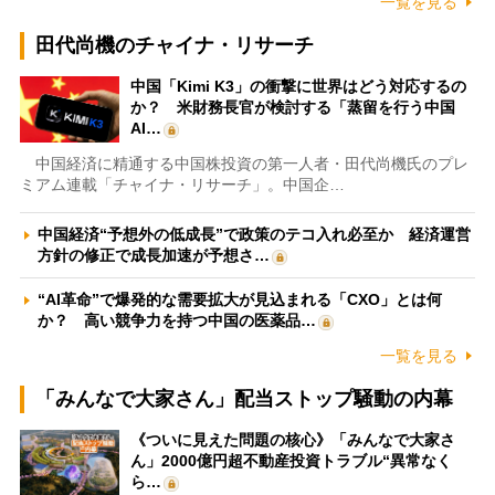
一覧を見る
田代尚機のチャイナ・リサーチ
中国「Kimi K3」の衝撃に世界はどう対応するの
か？ 米財務長官が検討する「蒸留を行う中国
AI…
中国経済に精通する中国株投資の第一人者・田代尚機氏のプレ
ミアム連載「チャイナ・リサーチ」。中国企…
中国経済“予想外の低成長”で政策のテコ入れ必至か 経済運営
方針の修正で成長加速が予想さ…
“AI革命”で爆発的な需要拡大が見込まれる「CXO」とは何
か？ 高い競争力を持つ中国の医薬品…
一覧を見る
「みんなで大家さん」配当ストップ騒動の内幕
《ついに見えた問題の核心》「みんなで大家さ
ん」2000億円超不動産投資トラブル“異常なく
ら…