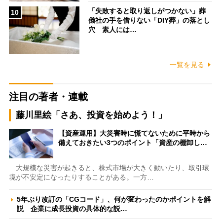
「失敗すると取り返しがつかない」葬
10
儀社の手を借りない「DIY葬」の落とし
穴 素人には…
一覧を見る
注目の著者・連載
藤川里絵「さあ、投資を始めよう！」
【資産運用】大災害時に慌てないために平時から
備えておきたい3つのポイント「資産の棚卸し…
大規模な災害が起きると、株式市場が大きく動いたり、取引環
境が不安定になったりすることがある。一方…
5年ぶり改訂の「CGコード」、何が変わったのかポイントを解
説 企業に成長投資の具体的な説…