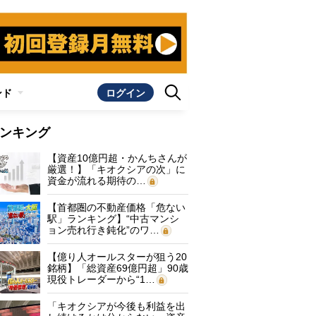
ンド
ログイン
ンキング
【資産10億円超・かんちさんが
厳選！】「キオクシアの次」に
資金が流れる期待の…
【首都圏の不動産価格「危ない
駅」ランキング】“中古マンシ
ョン売れ行き鈍化”のワ…
【億り人オールスターが狙う20
銘柄】「総資産69億円超」90歳
現役トレーダーから“1…
「キオクシアが今後も利益を出