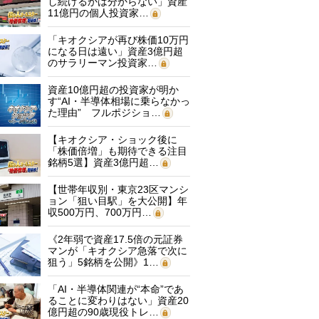
し続けるかは分からない」資産
11億円の個人投資家…
「キオクシアが再び株価10万円
になる日は遠い」資産3億円超
のサラリーマン投資家…
資産10億円超の投資家が明か
す“AI・半導体相場に乗らなかっ
た理由” フルポジショ…
【キオクシア・ショック後に
「株価倍増」も期待できる注目
銘柄5選】資産3億円超…
【世帯年収別・東京23区マンシ
ョン「狙い目駅」を大公開】年
収500万円、700万円…
《2年弱で資産17.5倍の元証券
マンが「キオクシア急落で次に
狙う」5銘柄を公開》1…
「AI・半導体関連が“本命”であ
ることに変わりはない」資産20
億円超の90歳現役トレ…