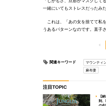
「しかもさ、旦那がマスクして
一緒にいてもストレスだったみ
これは、「あの女を捨てて私を
うあるパターンなのです。直子
関連キーワード
マウンティ
麻布妻
注目TOPIC
【納
到、
の右