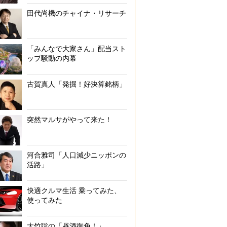
田代尚機のチャイナ・リサーチ
「みんなで大家さん」配当スト
ップ騒動の内幕
古賀真人「発掘！好決算銘柄」
突然マルサがやって来た！
河合雅司「人口減少ニッポンの
活路」
快適クルマ生活 乗ってみた、
使ってみた
大竹聡の「昼酒御免！」