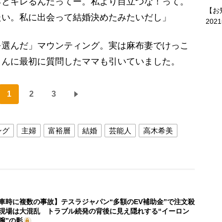
るとキレるんだってー。私より目立つな！って。
【お
たい。私に出会って結婚決めたみたいだし」
202
選んだ」マウンティング。実は麻布妻でけっこ
さんに最初に質問したママも引いていました。
1
2
3
ング
主婦
富裕層
結婚
芸能人
高木希美
車時に複数の事故】テスラジャパン“多額のEV補助金”で注文殺
現場は大混乱 トラブル続発の背後に見え隠れする“イーロン
腕”の影