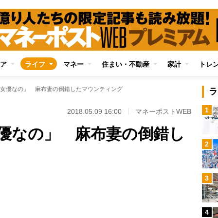
ア
ライフ
マネー
住まい・不動産
家計
トレ
女優なの」 麻布妻の倒錯したマウンティング
ラ
1
2018.05.09 16:00
マネーポストWEB
優なの」 麻布妻の倒錯し
2
Loaded
:
3
100.00%
/
4