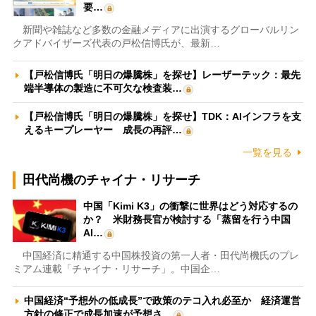
要…
新聞や雑誌など多数の金融メディアに出演するグローバルリン
クアドバイザーズ代表の戸松信博氏が、最新…
【戸松信博氏「明日の爆騰株」を探せ】レーザーテック：最先
端半導体の製造に不可欠な検査装…
【戸松信博氏「明日の爆騰株」を探せ】TDK：AIインフラを支
えるキープレーヤー 成長の再評…
一覧を見る
田代尚機のチャイナ・リサーチ
中国「Kimi K3」の衝撃に世界はどう対応するの
か？ 米財務長官が検討する「蒸留を行う中国
AI…
中国経済に精通する中国株投資の第一人者・田代尚機氏のプレ
ミアム連載「チャイナ・リサーチ」。中国企…
中国経済“予想外の低成長”で政策のテコ入れ必至か 経済運営
方針の修正で成長加速が予想さ…