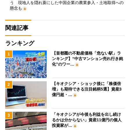
う 現地人を隠れ蓑にした中国企業の農業参入・土地取得への
懸念も
関連記事
ランキング
【首都圏の不動産価格「危ない駅」ラ
1
ンキング】“中古マンション売れ行き鈍
化”のワー…
【キオクシア・ショック後に「株価倍
2
増」も期待できる注目銘柄5選】資産3
億円超・…
「キオクシアが今後も利益を出し続け
3
るかは分からない」資産11億円の個人
投資家が…