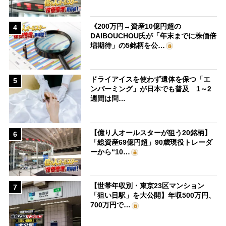
《200万円→資産10億円超の
4
DAIBOUCHOU氏が「年末までに株価倍
増期待」の5銘柄を公…
ドライアイスを使わず遺体を保つ「エ
5
ンバーミング」が日本でも普及 1～2
週間は問…
【億り人オールスターが狙う20銘柄】
6
「総資産69億円超」90歳現役トレーダ
ーから“10…
【世帯年収別・東京23区マンション
7
「狙い目駅」を大公開】年収500万円、
700万円で…