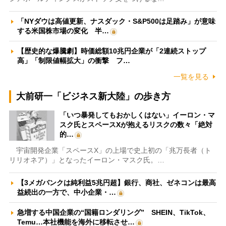
「NYダウは高値更新、ナスダック・S&P500は足踏み」が意味
する米国株市場の変化 半…
【歴史的な爆騰劇】時価総額10兆円企業が「2連続ストップ
高」「制限値幅拡大」の衝撃 フ…
一覧を見る
大前研一「ビジネス新大陸」の歩き方
「いつ暴発してもおかしくはない」イーロン・マ
スク氏とスペースXが抱えるリスクの数々「絶対
的…
宇宙開発企業「スペースX」の上場で史上初の「兆万長者（ト
リリオネア）」となったイーロン・マスク氏。…
【3メガバンクは純利益5兆円超】銀行、商社、ゼネコンは最高
益続出の一方で、中小企業・…
急増する中国企業の“国籍ロンダリング” SHEIN、TikTok、
Temu…本社機能を海外に移転させ…