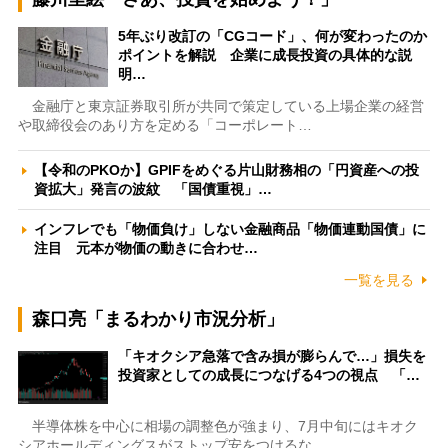
5年ぶり改訂の「CGコード」、何が変わったのか
ポイントを解説 企業に成長投資の具体的な説
明…
金融庁と東京証券取引所が共同で策定している上場企業の経営
や取締役会のあり方を定める「コーポレート…
【令和のPKOか】GPIFをめぐる片山財務相の「円資産への投
資拡大」発言の波紋 「国債重視」…
インフレでも「物価負け」しない金融商品「物価連動国債」に
注目 元本が物価の動きに合わせ…
一覧を見る
森口亮「まるわかり市況分析」
「キオクシア急落で含み損が膨らんで…」損失を
投資家としての成長につなげる4つの視点 「…
半導体株を中心に相場の調整色が強まり、7月中旬にはキオク
シアホールディングスがストップ安をつけるな…