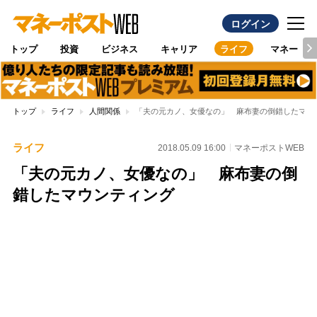
ログイン
トップ
投資
ビジネス
キャリア
ライフ
マネー
トップ
ライフ
人間関係
「夫の元カノ、女優なの」 麻布妻の倒錯したマウ
ライフ
2018.05.09 16:00
マネーポストWEB
「夫の元カノ、女優なの」 麻布妻の倒
錯したマウンティング
Loaded
:
97.17%
/
Unmute