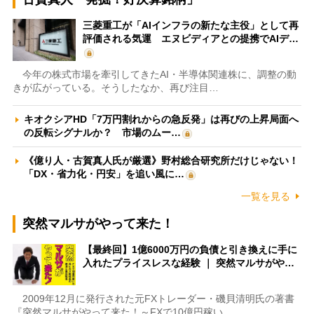
三菱重工が「AIインフラの新たな主役」として再
評価される気運 エヌビディアとの提携でAIデ…
今年の株式市場を牽引してきたAI・半導体関連株に、調整の動
きが広がっている。そうしたなか、再び注目…
キオクシアHD「7万円割れからの急反発」は再びの上昇局面へ
の反転シグナルか？ 市場のムー…
《億り人・古賀真人氏が厳選》野村総合研究所だけじゃない！
「DX・省力化・円安」を追い風に…
一覧を見る
突然マルサがやって来た！
【最終回】1億6000万円の負債と引き換えに手に
入れたプライスレスな経験 ｜ 突然マルサがや…
2009年12月に発行された元FXトレーダー・磯貝清明氏の著書
『突然マルサがやって来た！～FXで10億円稼い…