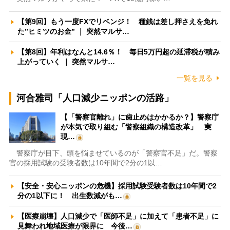
【第9回】もう一度FXでリベンジ！ 種銭は差し押さえを免れ
た”ヒミツのお金” ｜ 突然マルサ…
【第8回】年利はなんと14.6％！ 毎日5万円超の延滞税が積み
上がっていく ｜ 突然マルサ…
一覧を見る
河合雅司「人口減少ニッポンの活路」
【「警察官離れ」に歯止めはかかるか？】警察庁
が本気で取り組む「警察組織の構造改革」 実
現…
警察庁が目下、頭を悩ませているのが「警察官不足」だ。警察
官の採用試験の受験者数は10年間で2分の1以…
【安全・安心ニッポンの危機】採用試験受験者数は10年間で2
分の1以下に！ 出生数減がも…
【医療崩壊】人口減少で「医師不足」に加えて「患者不足」に
見舞われ地域医療が限界に 今後…