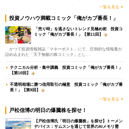
一覧を見る
投資ノウハウ満載コミック「俺がカブ番長！」
「売り時」を逃さないトレンド見極め術 投資コ
ミック「俺がカブ番長！」【第11回】
かつて投資情報雑誌「マネーポスト」にて、圧倒的な情報量が
詰め込まれた「天下無敵の株コミック」とし…
テクニカル分析・集中講義 投資コミック「俺がカブ番長！」
【第10回】
不透明相場に勝つ信用取引の極意 投資コミック「俺がカブ番
長！」【第9回】
一覧を見る
戸松信博の明日の爆騰株を探せ！
【戸松信博氏「明日の爆騰株」を探せ】トーメン
デバイス：サムスンを通じて世界のAIメモリ需