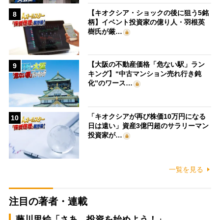
【キオクシア・ショックの後に狙う5銘
8
柄】イベント投資家の億り人・羽根英
樹氏が厳…
【大阪の不動産価格「危ない駅」ラン
9
キング】“中古マンション売れ行き鈍
化”のワース…
「キオクシアが再び株価10万円になる
10
日は遠い」資産3億円超のサラリーマン
投資家が…
一覧を見る
注目の著者・連載
藤川里絵「さあ、投資を始めよう！」