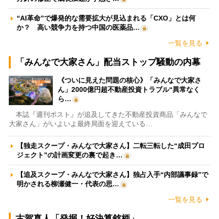
“AI革命”で爆発的な需要拡大が見込まれる「CXO」とは何
か？ 高い競争力を持つ中国の医薬品…
一覧を見る
「みんなで大家さん」配当ストップ騒動の内幕
《ついに見えた問題の核心》「みんなで大家さ
ん」2000億円超不動産投資トラブル“異常なく
ら…
本誌『週刊ポスト』が追及してきた不動産投資商品「みんなで
大家さん」がいよいよ最終局面を迎えている…
【独走スクープ・みんなで大家さん】二転三転した“成田プロ
ジェクト”の計画変更の裏で起き…
【追及スクープ・みんなで大家さん】独占入手“内部議事録”で
明かされる柳瀬健一・代表の思…
一覧を見る
古賀真人「発掘！好決算銘柄」