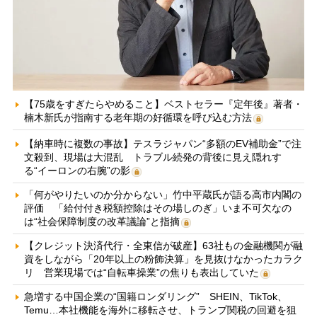
【75歳をすぎたらやめること】ベストセラー『定年後』著者・
楠木新氏が指南する老年期の好循環を呼び込む方法
【納車時に複数の事故】テスラジャパン“多額のEV補助金”で注
文殺到、現場は大混乱 トラブル続発の背後に見え隠れす
る“イーロンの右腕”の影
「何がやりたいのか分からない」竹中平蔵氏が語る高市内閣の
評価 「給付付き税額控除はその場しのぎ」いま不可欠なの
は“社会保障制度の改革議論”と指摘
【クレジット決済代行・全東信が破産】63社もの金融機関が融
資をしながら「20年以上の粉飾決算」を見抜けなかったカラク
リ 営業現場では“自転車操業”の焦りも表出していた
急増する中国企業の“国籍ロンダリング” SHEIN、TikTok、
Temu…本社機能を海外に移転させ、トランプ関税の回避を狙