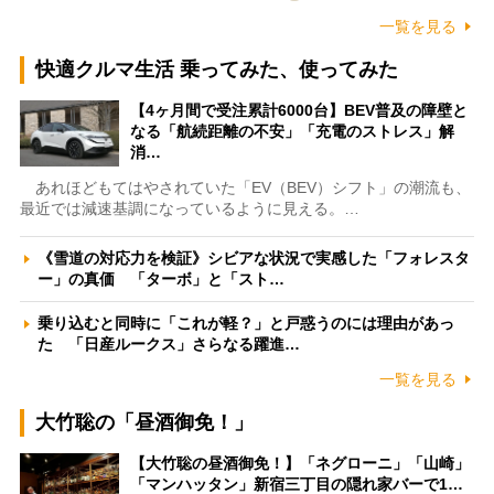
一覧を見る
快適クルマ生活 乗ってみた、使ってみた
【4ヶ月間で受注累計6000台】BEV普及の障壁と
なる「航続距離の不安」「充電のストレス」解
消…
あれほどもてはやされていた「EV（BEV）シフト」の潮流も、
最近では減速基調になっているように見える。…
《雪道の対応力を検証》シビアな状況で実感した「フォレスタ
ー」の真価 「ターボ」と「スト…
乗り込むと同時に「これが軽？」と戸惑うのには理由があっ
た 「日産ルークス」さらなる躍進…
一覧を見る
大竹聡の「昼酒御免！」
【大竹聡の昼酒御免！】「ネグローニ」「山崎」
「マンハッタン」新宿三丁目の隠れ家バーで1…