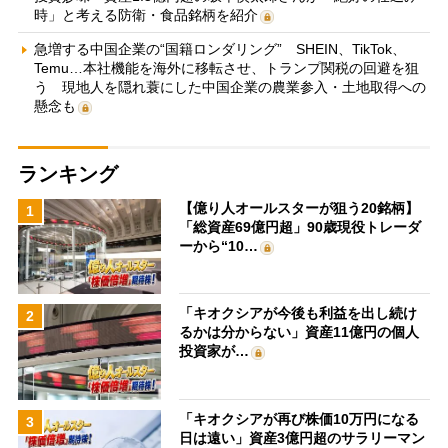
時」と考える防衛・食品銘柄を紹介
急増する中国企業の“国籍ロンダリング” SHEIN、TikTok、
Temu…本社機能を海外に移転させ、トランプ関税の回避を狙
う 現地人を隠れ蓑にした中国企業の農業参入・土地取得への
懸念も
ランキング
【億り人オールスターが狙う20銘柄】
1
「総資産69億円超」90歳現役トレーダ
ーから“10…
「キオクシアが今後も利益を出し続け
2
るかは分からない」資産11億円の個人
投資家が…
「キオクシアが再び株価10万円になる
3
日は遠い」資産3億円超のサラリーマン