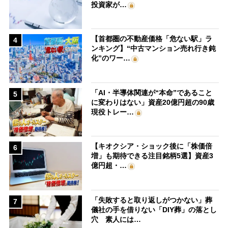
投資家が…
【首都圏の不動産価格「危ない駅」ラ
4
ンキング】“中古マンション売れ行き鈍
化”のワー…
「AI・半導体関連が“本命”であること
5
に変わりはない」資産20億円超の90歳
現役トレー…
【キオクシア・ショック後に「株価倍
6
増」も期待できる注目銘柄5選】資産3
億円超・…
「失敗すると取り返しがつかない」葬
7
儀社の手を借りない「DIY葬」の落とし
穴 素人には…