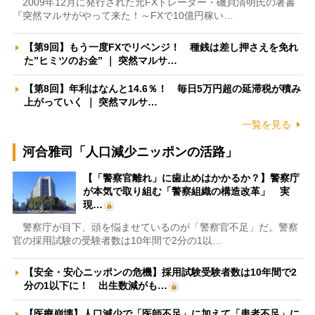
2009年12月に発行された元FXトレーダー・磯貝清明氏の著書
『突然マルサがやって来た！～FXで10億円稼い…
【第9回】もう一度FXでリベンジ！ 種銭は差し押さえを免れ
た”ヒミツのお金” ｜ 突然マルサ…
【第8回】年利はなんと14.6％！ 毎日5万円超の延滞税が積み
上がっていく ｜ 突然マルサ…
一覧を見る
河合雅司「人口減少ニッポンの活路」
【「警察官離れ」に歯止めはかかるか？】警察庁
が本気で取り組む「警察組織の構造改革」 実
現…
警察庁が目下、頭を悩ませているのが「警察官不足」だ。警察
官の採用試験の受験者数は10年間で2分の1以…
【安全・安心ニッポンの危機】採用試験受験者数は10年間で2
分の1以下に！ 出生数減がも…
【医療崩壊】人口減少で「医師不足」に加えて「患者不足」に