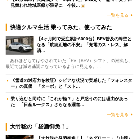
見舞われ地域医療が限界に 今後…
一覧を見る
快適クルマ生活 乗ってみた、使ってみた
【4ヶ月間で受注累計6000台】BEV普及の障壁と
なる「航続距離の不安」「充電のストレス」解
消…
あれほどもてはやされていた「EV（BEV）シフト」の潮流も、
最近では減速基調になっているように見える。…
《雪道の対応力を検証》シビアな状況で実感した「フォレスタ
ー」の真価 「ターボ」と「スト…
乗り込むと同時に「これが軽？」と戸惑うのには理由があっ
た 「日産ルークス」さらなる躍進…
一覧を見る
大竹聡の「昼酒御免！」
【大竹聡の昼酒御免！】「ネグローニ」「山崎」