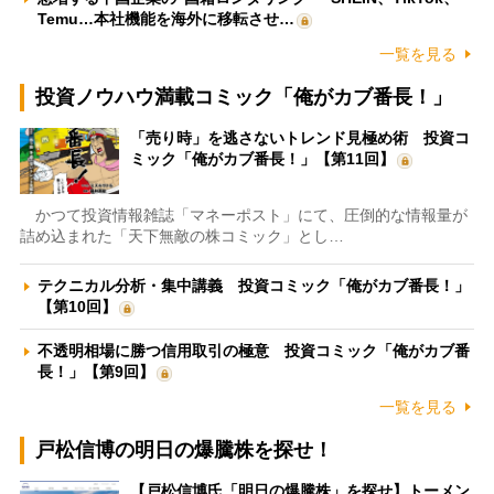
Temu…本社機能を海外に移転させ…
一覧を見る
投資ノウハウ満載コミック「俺がカブ番長！」
「売り時」を逃さないトレンド見極め術 投資コ
ミック「俺がカブ番長！」【第11回】
かつて投資情報雑誌「マネーポスト」にて、圧倒的な情報量が
詰め込まれた「天下無敵の株コミック」とし…
テクニカル分析・集中講義 投資コミック「俺がカブ番長！」
【第10回】
不透明相場に勝つ信用取引の極意 投資コミック「俺がカブ番
長！」【第9回】
一覧を見る
戸松信博の明日の爆騰株を探せ！
【戸松信博氏「明日の爆騰株」を探せ】トーメン