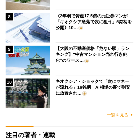
《2年弱で資産17.5倍の元証券マンが
8
「キオクシア急落で次に狙う」5銘柄を
公開》10…
【大阪の不動産価格「危ない駅」ラン
9
キング】“中古マンション売れ行き鈍
化”のワース…
キオクシア・ショックで「次にマネー
10
が流れる」16銘柄 AI相場の裏で割安
に放置され…
一覧を見る
注目の著者・連載