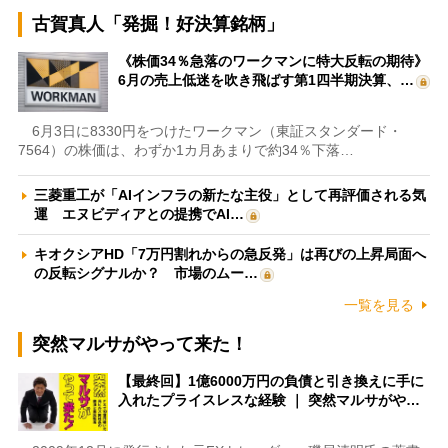
古賀真人「発掘！好決算銘柄」
《株価34％急落のワークマンに特大反転の期待》
6月の売上低迷を吹き飛ばす第1四半期決算、…
6月3日に8330円をつけたワークマン（東証スタンダード・
7564）の株価は、わずか1カ月あまりで約34％下落…
三菱重工が「AIインフラの新たな主役」として再評価される気
運 エヌビディアとの提携でAI…
キオクシアHD「7万円割れからの急反発」は再びの上昇局面へ
の反転シグナルか？ 市場のムー…
一覧を見る
突然マルサがやって来た！
【最終回】1億6000万円の負債と引き換えに手に
入れたプライスレスな経験 ｜ 突然マルサがや…