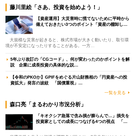
藤川里絵「さあ、投資を始めよう！」
【資産運用】大災害時に慌てないために平時から
備えておきたい3つのポイント「資産の棚卸し…
大規模な災害が起きると、株式市場が大きく動いたり、取引環
境が不安定になったりすることがある。一方…
5年ぶり改訂の「CGコード」、何が変わったのかポイントを解
説 企業に成長投資の具体的な説…
【令和のPKOか】GPIFをめぐる片山財務相の「円資産への投
資拡大」発言の波紋 「国債重視」…
一覧を見る
森口亮「まるわかり市況分析」
「キオクシア急落で含み損が膨らんで…」損失を
投資家としての成長につなげる4つの視点 「…