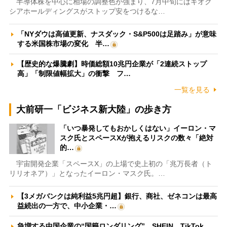
半導体株を中心に相場の調整色が強まり、7月中旬にはキオク
シアホールディングスがストップ安をつけるな…
「NYダウは高値更新、ナスダック・S&P500は足踏み」が意味
する米国株市場の変化 半…
【歴史的な爆騰劇】時価総額10兆円企業が「2連続ストップ
高」「制限値幅拡大」の衝撃 フ…
一覧を見る
大前研一「ビジネス新大陸」の歩き方
「いつ暴発してもおかしくはない」イーロン・マ
スク氏とスペースXが抱えるリスクの数々「絶対
的…
宇宙開発企業「スペースX」の上場で史上初の「兆万長者（ト
リリオネア）」となったイーロン・マスク氏。…
【3メガバンクは純利益5兆円超】銀行、商社、ゼネコンは最高
益続出の一方で、中小企業・…
急増する中国企業の“国籍ロンダリング” SHEIN、TikTok、