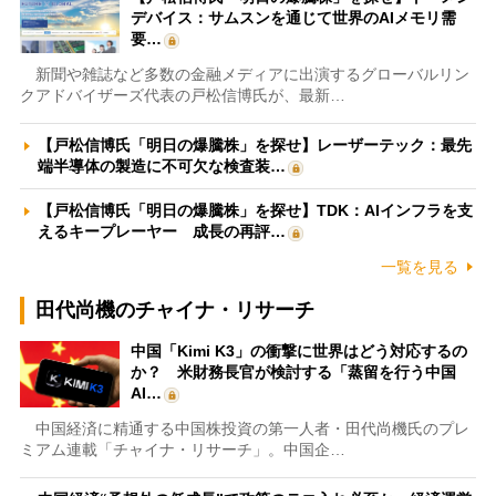
デバイス：サムスンを通じて世界のAIメモリ需
要…
新聞や雑誌など多数の金融メディアに出演するグローバルリン
クアドバイザーズ代表の戸松信博氏が、最新…
【戸松信博氏「明日の爆騰株」を探せ】レーザーテック：最先
端半導体の製造に不可欠な検査装…
【戸松信博氏「明日の爆騰株」を探せ】TDK：AIインフラを支
えるキープレーヤー 成長の再評…
一覧を見る
田代尚機のチャイナ・リサーチ
中国「Kimi K3」の衝撃に世界はどう対応するの
か？ 米財務長官が検討する「蒸留を行う中国
AI…
中国経済に精通する中国株投資の第一人者・田代尚機氏のプレ
ミアム連載「チャイナ・リサーチ」。中国企…