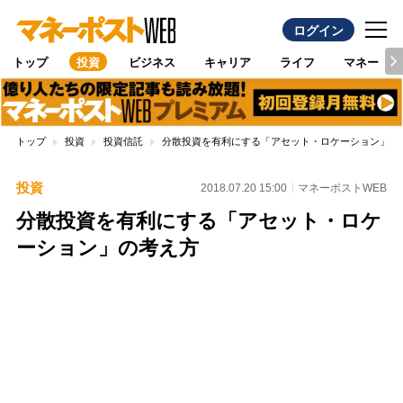
ログイン
トップ
投資
ビジネス
キャリア
ライフ
マネー
トップ
投資
投資信託
分散投資を有利にする「アセット・ロケーション」の
投資
2018.07.20 15:00
マネーポストWEB
分散投資を有利にする「アセット・ロケ
ーション」の考え方
Loaded
:
96.70%
/
Unmute