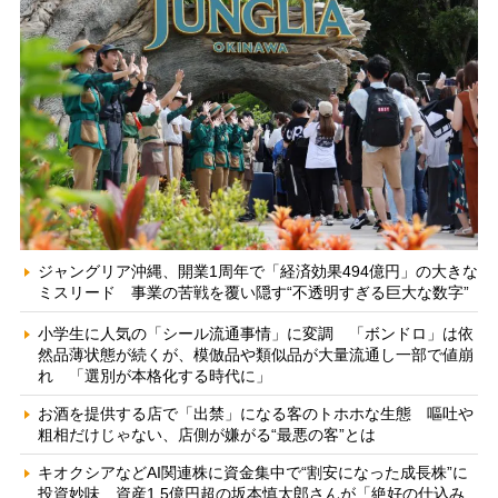
ジャングリア沖縄、開業1周年で「経済効果494億円」の大きな
ミスリード 事業の苦戦を覆い隠す“不透明すぎる巨大な数字”
小学生に人気の「シール流通事情」に変調 「ボンドロ」は依
然品薄状態が続くが、模倣品や類似品が大量流通し一部で値崩
れ 「選別が本格化する時代に」
お酒を提供する店で「出禁」になる客のトホホな生態 嘔吐や
粗相だけじゃない、店側が嫌がる“最悪の客”とは
キオクシアなどAI関連株に資金集中で“割安になった成長株”に
投資妙味 資産1.5億円超の坂本慎太郎さんが「絶好の仕込み