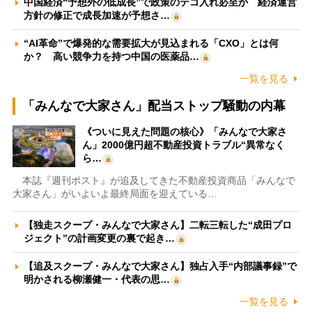
中国経済“予想外の低成長”で政策のテコ入れ必至か 経済運営
方針の修正で成長加速が予想さ…
“AI革命”で爆発的な需要拡大が見込まれる「CXO」とは何
か？ 高い競争力を持つ中国の医薬品…
一覧を見る
「みんなで大家さん」配当ストップ騒動の内幕
《ついに見えた問題の核心》「みんなで大家さ
ん」2000億円超不動産投資トラブル“異常なく
ら…
本誌『週刊ポスト』が追及してきた不動産投資商品「みんなで
大家さん」がいよいよ最終局面を迎えている…
【独走スクープ・みんなで大家さん】二転三転した“成田プロ
ジェクト”の計画変更の裏で起き…
【追及スクープ・みんなで大家さん】独占入手“内部議事録”で
明かされる柳瀬健一・代表の思…
一覧を見る